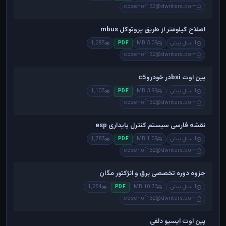
cosehof132@dwriters.com
اصلاح کیلومتر از طریق پروتوکل mbus
1 سال پیش
5.09 MB
1,287
PDF
cosehof132@dwriters.com
پین اوت bsiدر خودروc5
1 سال پیش
3.99 MB
1,107
PDF
cosehof132@dwriters.com
نقشه فارسی سیستم کنترل پایداری esp
1 سال پیش
1.09 MB
1,787
PDF
cosehof132@dwriters.com
جزوه دوره تخصصی برق و انژکتور مگان
1 سال پیش
10.73 MB
1,254
PDF
cosehof132@dwriters.com
پین اوت ایسیو دلفی