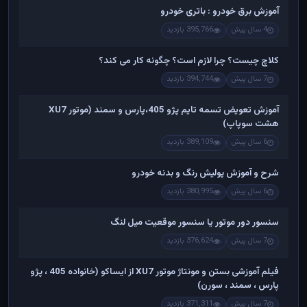
آموزش برق خودرو : باتری خودرو
4 سال پیش
395,766 بازدید
کلاچ چیست؟ چرا لازم است؟ چگونه کار می کند؟
7 سال پیش
394,744 بازدید
آموزش تعویض تسمه تایم پژو 405،پارس و سمند (موتور XU7
هشت سوپاپ)
6 سال پیش
389,109 بازدید
شرح و آموزش پولیش رنگ و بدنه خودرو
6 سال پیش
380,995 بازدید
سنسور دور موتور یا سنسور موقعیت میل لنگ
7 سال پیش
376,624 بازدید
فیلم آموزشی بستن و مونتاژ موتور XU7 از ایساکو (خانواده 405 ، پژو
پارس ، سمند ، سورن)
7 سال پیش
371,311 بازدید