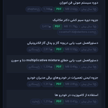
دوره سیستم صوتی فن اموزان
1 سال پیش
2.62 MB
1,748
yhxyhxc
PDF
جزوه دوره سیم کشی دکتر مکانیک
1 سال پیش
11.79 MB
3,417
PDF
cosehof132@dwriters.com
دستورالعمل عیب یابی دریچه گاز و پدال گاز الکترونیکی
1 سال پیش
0.53 MB
2,817
رستگاری
PDF
دستورالعمل عیب یابی خطای multiplicative mixture دنا و سورن
1 سال پیش
0.49 MB
1,334
رستگاری
PDF
جزوه ایمنی تعمیرات در خودروهای برقی مدیران خودرو
1 سال پیش
2.81 MB
1,317
رستگاری
PDF
استفاده از کامپوزیت در خودرو ها
1 سال پیش
0.47 MB
1,210
حارث
PDF