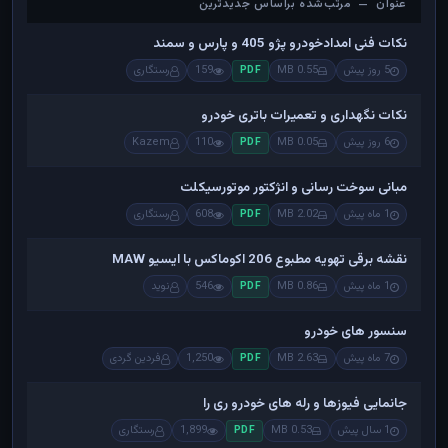
عنوان — مرتب‌شده براساس جدیدترین
عنوان — مرتب‌شده براساس جدیدترین
نکات فنی امدادخودرو پژو 405 و پارس و سمند
5 روز پیش
0.55 MB
159
رستگاری
PDF
نکات نگهداری و تعمیرات باتری خودرو
6 روز پیش
0.05 MB
110
Kazem
PDF
مبانی سوخت رسانی و انژکتور موتورسیکلت
1 ماه پیش
2.02 MB
608
رستگاری
PDF
نقشه برقی تهویه مطبوع 206 اکوماکس با ایسیو MAW
1 ماه پیش
0.86 MB
546
نوید
PDF
سنسور های خودرو
7 ماه پیش
2.63 MB
1,250
فردین گردی
PDF
جانمایی فیوزها و رله های خودرو ری را
1 سال پیش
0.53 MB
1,899
رستگاری
PDF