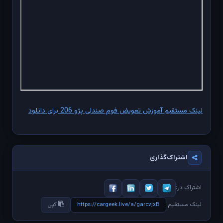
لینک مستقیم آموزش تعویض فوم صندلی پژو 206 برای دانلود
اشتراک‌گذاری
اشتراک در:
https://cargeek.live/a/garcvjxB
لینک مستقیم:
کپی