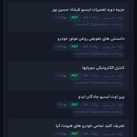
جزوه دوره تعمیرات ایسیو فرشاد حسین پور
1 سال پیش
5.01 MB
1,920
PDF
cosehof132@dwriters.com
دانستنی های تعویض روغن موتور خودرو
1 سال پیش
2.09 MB
1,490
PDF
cosehof132@dwriters.com
کنترل الکترونیکی سوپاپها
1 سال پیش
1.01 MB
1,156
PDF
cosehof132@dwriters.com
پین اوت ایسیو چادگان ایدو
1 سال پیش
1.27 MB
931
PDF
cosehof132@dwriters.com
تعریف کلید تمامی خودرو های هیوندا کیا
1 سال پیش
2.25 MB
1,353
PDF