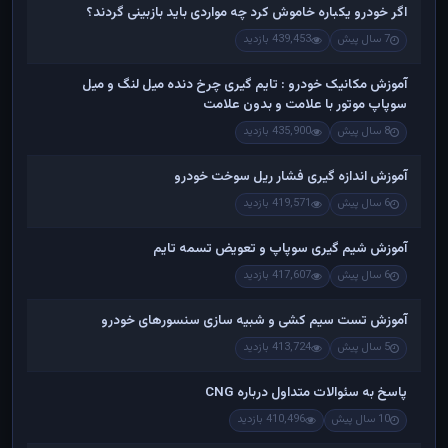
اگر خودرو یکباره خاموش کرد چه مواردی باید بازبینی گردند؟
7 سال پیش
439,453 بازدید
آموزش مکانیک خودرو : تایم گیری چرخ دنده میل لنگ و میل
سوپاپ موتور با علامت و بدون علامت
8 سال پیش
435,900 بازدید
آموزش اندازه گیری فشار ریل سوخت خودرو
6 سال پیش
419,571 بازدید
آموزش شیم گیری سوپاپ و تعویض تسمه تایم
6 سال پیش
417,607 بازدید
آموزش تست سیم کشی و شبیه سازی سنسورهای خودرو
5 سال پیش
413,724 بازدید
پاسخ به سئوالات متداول درباره CNG
10 سال پیش
410,496 بازدید