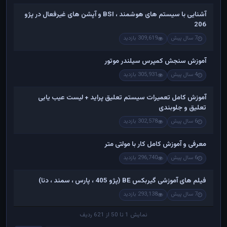
آشنایی با سیستم های هوشمند ، BSI و آپشن های غیرفعال در پژو
206
7 سال پیش
309,619 بازدید
آموزش سنجش کمپرس سیلندر موتور
4 سال پیش
305,931 بازدید
آموزش کامل تعمیرات سیستم تعلیق پراید + لیست عیب یابی
تعلیق و جلوبندی
6 سال پیش
302,578 بازدید
معرفی و آموزش کامل کار با مولتی متر
6 سال پیش
296,740 بازدید
فیلم های آموزشی گیربکس BE (پژو 405 ، پارس ، سمند ، دنا)
7 سال پیش
293,138 بازدید
نمایش 1 تا 50 از 621 ردیف