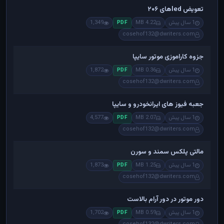
تعویض ledهای ۲۰۶
1 سال پیش
4.22 MB
1,349
PDF
cosehof132@dwriters.com
جزوه کاراموزی موتور سایپا
1 سال پیش
0.36 MB
1,872
PDF
cosehof132@dwriters.com
جعبه فیوز های ایرانخودرو و سایپا
1 سال پیش
2.07 MB
4,577
PDF
cosehof132@dwriters.com
مالتی پلکس سمند و سورن
1 سال پیش
1.25 MB
1,873
PDF
cosehof132@dwriters.com
دور موتور در دور آرام بالاست
1 سال پیش
0.59 MB
1,702
PDF