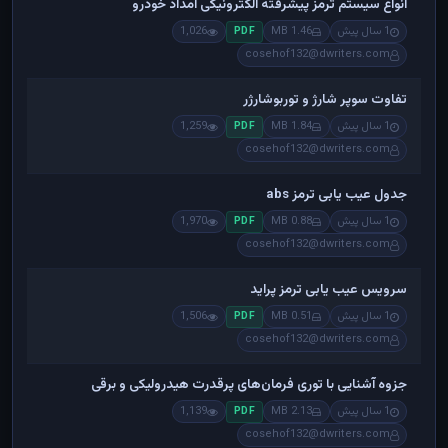
انواع سیستم ترمز پیشرفته الکترونیکی امداد خودرو
1 سال پیش
1.46 MB
1,026
PDF
cosehof132@dwriters.com
تفاوت سوپر شارژ و توربوشارژر
1 سال پیش
1.84 MB
1,259
PDF
cosehof132@dwriters.com
جدول عیب یابی ترمز abs
1 سال پیش
0.88 MB
1,970
PDF
cosehof132@dwriters.com
سرویس عیب یابی ترمز پراید
1 سال پیش
0.51 MB
1,506
PDF
cosehof132@dwriters.com
جزوه آشنایی با توری فرمان‌های پرقدرت هیدرولیکی و برقی
1 سال پیش
2.13 MB
1,139
PDF
cosehof132@dwriters.com