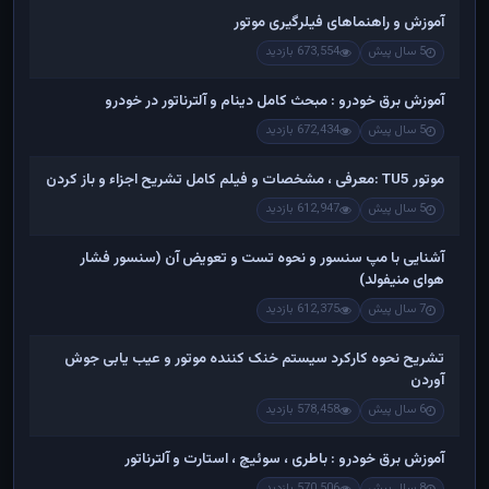
آموزش و راهنماهای فیلرگیری موتور
5 سال پیش
673,554 بازدید
آموزش برق خودرو : مبحث کامل دینام و آلترناتور در خودرو
5 سال پیش
672,434 بازدید
موتور TU5 :معرفی ، مشخصات و فیلم کامل تشریح اجزاء و باز کردن
5 سال پیش
612,947 بازدید
آشنایی با مپ سنسور و نحوه تست و تعویض آن (سنسور فشار
هوای منیفولد)
7 سال پیش
612,375 بازدید
تشریح نحوه کارکرد سیستم خنک کننده موتور و عیب یابی جوش
آوردن
6 سال پیش
578,458 بازدید
آموزش برق خودرو : باطری ، سوئیچ ، استارت و آلترناتور
8 سال پیش
570,506 بازدید