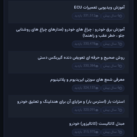
آموزش ویدیویی تعمیرات ECU
6 سال پیش
331,512 بازدید
آموزش برق خودرو : چراغ های خودرو (مدارهای چراغ های روشنایی
جلو ، خطر عقب و راهنما)
7 سال پیش
330,478 بازدید
روش صحیح و حرفه ای تعویض دنده گیربکس دستی
9 سال پیش
330,384 بازدید
معرفی شمع های سوزنی ایریدیوم و پلاتینیوم
6 سال پیش
324,137 بازدید
استرات بار (استرس بار) و مزایای آن برای هندلینگ و تعلیق خودرو
7 سال پیش
320,091 بازدید
مبدل کاتالیست (کاتالیزور) خودرو
7 سال پیش
315,975 بازدید