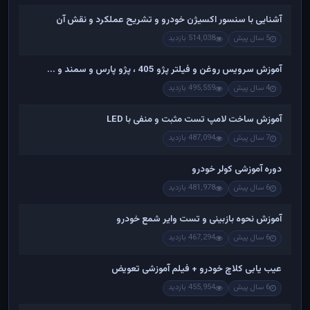
آشنایی با سنسور اکسیژن خودرو و تشریح عملکرد و نقش آن
5 سال پیش
514,038 بازدید
آموزش سرویس روغن و فیلتر پژو 405 ، پژو پارس و سمند و ...
4 سال پیش
495,559 بازدید
آموزش ساخت لامپ تست مثبت و منفی با LED
7 سال پیش
487,094 بازدید
دوره آموزشی کولر خودرو
6 سال پیش
481,978 بازدید
آموزش نحوه بازبینی و تست وایر شمع خودرو
6 سال پیش
467,294 بازدید
عیب یابی کلاچ خودرو + فیلم آموزشی تعویض
6 سال پیش
455,954 بازدید