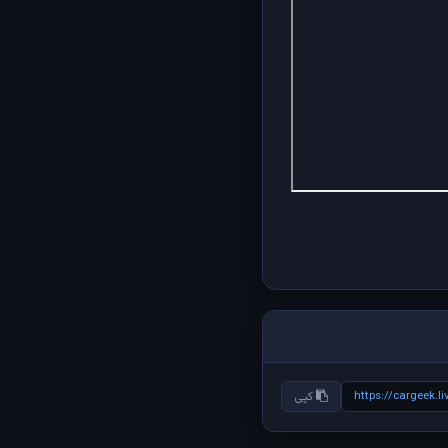
https://cargeek.l
کپی