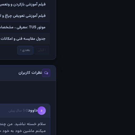
فیلم آموزشی بازکردن و وتعمیر 
فیلم آموزشی تعویض چراغ و لامپ
موتور TU5 :معرفی ، مشخصات و فیلم کامل تشریح اجزاء و باز کردن
جدول مقایسه فنی و امکانات تی
‹ قبلی
بعدی ›
نظرات کاربران
داوود
د
5 سال پیش
سلام خسته نباشید. من چندو
میکنم ماشین خود به خود 