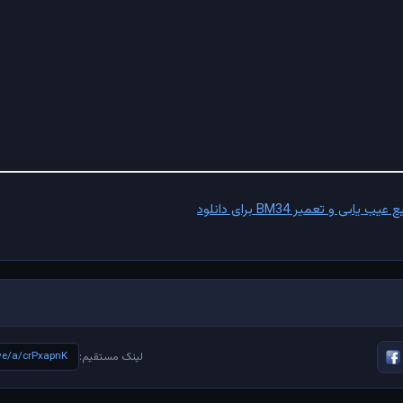
 و تعمیر BM34 برای دانلود
ive/a/crPxapnK
لینک مستقیم: