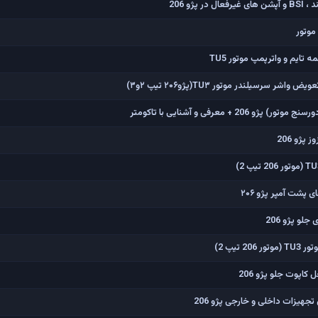
پژو 206
موتور
ایم و واترپمپ موتور TU5
ر سرسیلندر موتور TU۳(پژو۲۰۶ تیپ ۲و۳)
2 + معرفی و آشنایی با تاکومتر
پژو 206
 پشت آمپر پژو ۲۰۶
و پژو 206
 تیپ 2)
پوت جلو پژو 206
جهیزات داخلی و خارجی پژو 206