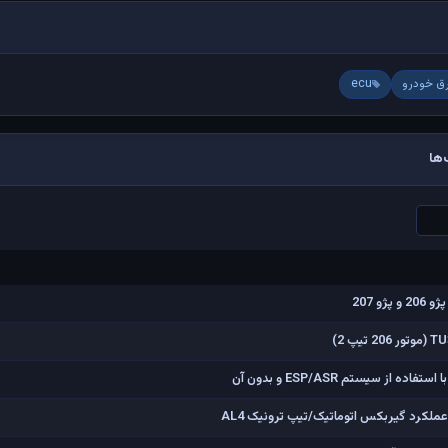
ق خودرو
ecu
ها
و 207
ملکرد گیربکس اتوماتیک/تیپ ترونیک AL4