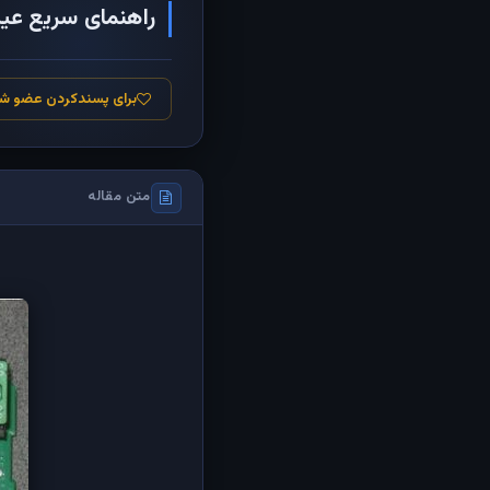
راهنمای سریع عیب ی
برای پسندکردن عضو ش
متن مقاله