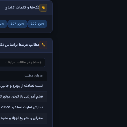
تگ‌ها و کلمات کلیدی
پژو 206
پژو 207
بر
مطالب مرتبط براساس تگ‌
عنوان مطلب
عنوان مطلب
تست تصادف از روبرو و جانبی پژو 206 و پژ
فیلم آموزشی باز کردن موتور TU3 (موتور 206 تیپ 2)
نمایش تفاوت عملکرد 206rc با استفاده از سیستم ESP/ASR و بدون آن
معرفی و تشریح اجزاء و نحوه ع