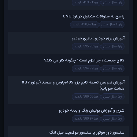
5 سال پیش
413,712 بازدید
پاسخ به سئوالات متداول درباره CNG
10 سال پیش
410,421 بازدید
آموزش برق خودرو : باتری خودرو
4 سال پیش
395,759 بازدید
کلاچ چیست؟ چرا لازم است؟ چگونه کار می کند؟
7 سال پیش
394,728 بازدید
آموزش تعویض تسمه تایم پژو 405،پارس و سمند (موتور XU7
هشت سوپاپ)
6 سال پیش
389,086 بازدید
شرح و آموزش پولیش رنگ و بدنه خودرو
6 سال پیش
380,975 بازدید
سنسور دور موتور یا سنسور موقعیت میل لنگ