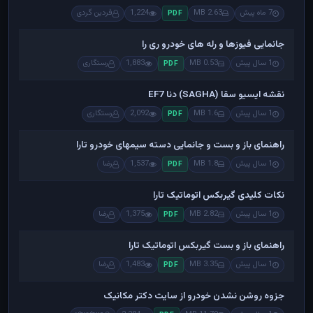
7 ماه پیش
2.63 MB
1,224
فردین گردی
PDF
جانمایی فیوزها و رله های خودرو ری را
1 سال پیش
0.53 MB
1,883
رستگاری
PDF
نقشه ایسیو سقا (SAGHA) دنا EF7
1 سال پیش
1.6 MB
2,092
رستگاری
PDF
راهنمای باز و بست و جانمایی دسته سیمهای خودرو تارا
1 سال پیش
1.8 MB
1,537
رضا
PDF
نکات کلیدی گیربکس اتوماتیک تارا
1 سال پیش
2.82 MB
1,375
رضا
PDF
راهنمای باز و بست گیربکس اتوماتیک تارا
1 سال پیش
3.35 MB
1,483
رضا
PDF
جزوه روشن نشدن خودرو از سایت دکتر مکانیک