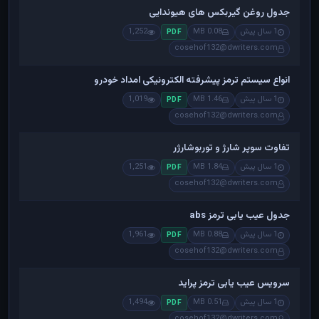
جدول روغن گیربکس های هیوندایی
1 سال پیش
0.08 MB
1,252
PDF
cosehof132@dwriters.com
انواع سیستم ترمز پیشرفته الکترونیکی امداد خودرو
1 سال پیش
1.46 MB
1,019
PDF
cosehof132@dwriters.com
تفاوت سوپر شارژ و توربوشارژر
1 سال پیش
1.84 MB
1,251
PDF
cosehof132@dwriters.com
جدول عیب یابی ترمز abs
1 سال پیش
0.88 MB
1,961
PDF
cosehof132@dwriters.com
سرویس عیب یابی ترمز پراید
1 سال پیش
0.51 MB
1,494
PDF
cosehof132@dwriters.com