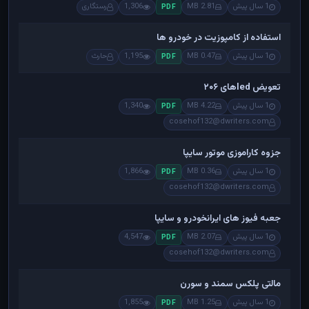
1 سال پیش
2.81 MB
1,306
رستگاری
PDF
استفاده از کامپوزیت در خودرو ها
1 سال پیش
0.47 MB
1,195
حارث
PDF
تعویض ledهای ۲۰۶
1 سال پیش
4.22 MB
1,340
PDF
cosehof132@dwriters.com
جزوه کاراموزی موتور سایپا
1 سال پیش
0.36 MB
1,866
PDF
cosehof132@dwriters.com
جعبه فیوز های ایرانخودرو و سایپا
1 سال پیش
2.07 MB
4,547
PDF
cosehof132@dwriters.com
مالتی پلکس سمند و سورن
1 سال پیش
1.25 MB
1,855
PDF