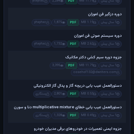
1 سال پیش
11.79 MB
2,284
yhxyhxc
PDF
دوره دزگیر فن اموزان
1 سال پیش
1.19 MB
1,875
yhxyhxc
PDF
دوره سیستم صوتی فن اموزان
1 سال پیش
2.62 MB
1,732
yhxyhxc
PDF
جزوه دوره سیم کشی دکتر مکانیک
1 سال پیش
11.79 MB
3,395
PDF
cosehof132@dwriters.com
دستورالعمل عیب یابی دریچه گاز و پدال گاز الکترونیکی
1 سال پیش
0.53 MB
2,801
رستگاری
PDF
دستورالعمل عیب یابی خطای multiplicative mixture دنا و سورن
1 سال پیش
0.49 MB
1,328
رستگاری
PDF
جزوه ایمنی تعمیرات در خودروهای برقی مدیران خودرو