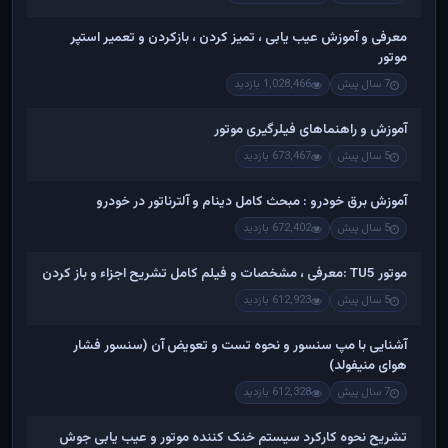
معرفی و آموزش عیب یابی ، تمیز کردن ، بازکردن و تعمیر استپر
موتور
7 سال پیش
1,028,466 بازدید
آموزش و راهنماهای فیلرگیری موتور
5 سال پیش
673,467 بازدید
آموزش برق خودرو : مبحث کامل دینام و آلترناتور در خودرو
5 سال پیش
672,402 بازدید
موتور TU5 :معرفی ، مشخصات و فیلم کامل تشریح اجزاء و باز کردن
5 سال پیش
612,923 بازدید
آشنایی با مپ سنسور و نحوه تست و تعویض آن (سنسور فشار
هوای منیفولد)
7 سال پیش
612,328 بازدید
تشریح نحوه کارکرد سیستم خنک کننده موتور و عیب یابی جوش