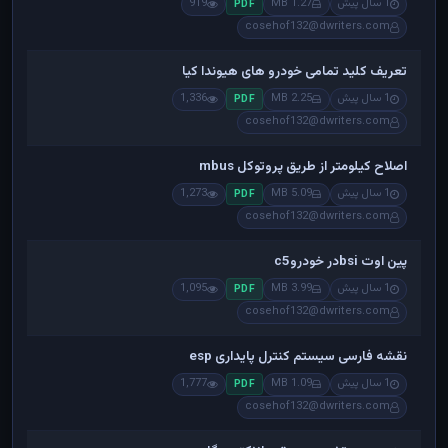
1 سال پیش
1.27 MB
919
PDF
cosehof132@dwriters.com
تعریف کلید تمامی خودرو های هیوندا کیا
1 سال پیش
2.25 MB
1,336
PDF
cosehof132@dwriters.com
اصلاح کیلومتر از طریق پروتوکل mbus
1 سال پیش
5.09 MB
1,273
PDF
cosehof132@dwriters.com
پین اوت bsiدر خودروc5
1 سال پیش
3.99 MB
1,095
PDF
cosehof132@dwriters.com
نقشه فارسی سیستم کنترل پایداری esp
1 سال پیش
1.09 MB
1,777
PDF
cosehof132@dwriters.com