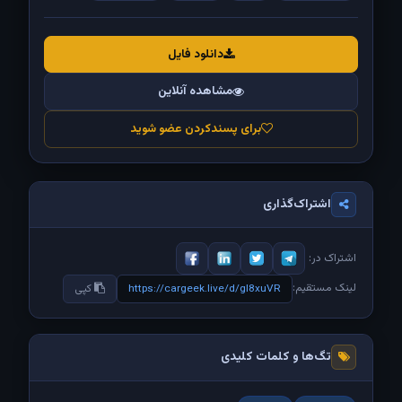
دانلود فایل
مشاهده آنلاین
برای پسندکردن عضو شوید
اشتراک‌گذاری
اشتراک در:
لینک مستقیم:
https://cargeek.live/d/gI8xuVR
کپی
تگ‌ها و کلمات کلیدی