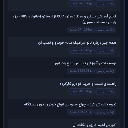
7 سال پیش
376,590 بازدید
فیلم آموزشی بستن و مونتاژ موتور XU7 از ایساکو (خانواده 405 ، پژو
پارس ، سمند ، سورن)
7 سال پیش
371,294 بازدید
همه چیز درباره نانو سرامیک بدنه خودرو و نصب آن
6 سال پیش
366,513 بازدید
توضیحات و آموزش تعویض مایع رادیاتور
6 سال پیش
353,394 بازدید
راهنمای تست و خريد خودرو کارکرده
6 سال پیش
349,328 بازدید
نحوه خاموش کردن چراغ سرویس انواع خودرو بدون دستگاه
9 سال پیش
348,281 بازدید
آموزش لحیم کاری و نکات آن