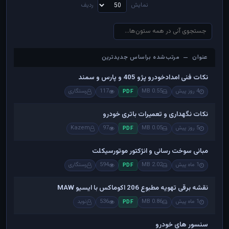
نمایش
ردیف
عنوان — مرتب‌شده براساس جدیدترین
عنوان — مرتب‌شده براساس جدیدترین
نکات فنی امدادخودرو پژو 405 و پارس و سمند
4 روز پیش
0.55 MB
117
رستگاری
PDF
نکات نگهداری و تعمیرات باتری خودرو
5 روز پیش
0.05 MB
97
Kazem
PDF
مبانی سوخت رسانی و انژکتور موتورسیکلت
1 ماه پیش
2.02 MB
594
رستگاری
PDF
نقشه برقی تهویه مطبوع 206 اکوماکس با ایسیو MAW
1 ماه پیش
0.86 MB
536
نوید
PDF
سنسور های خودرو