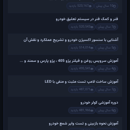
10 سال پیش
523,167 بازدید
فنر و کمک فنر در سیستم تعلیق خودرو
7 سال پیش
520,543 بازدید
آشنایی با سنسور اکسیژن خودرو و تشریح عملکرد و نقش آن
5 سال پیش
514,014 بازدید
آموزش سرویس روغن و فیلتر پژو 405 ، پژو پارس و سمند و ...
4 سال پیش
495,541 بازدید
آموزش ساخت لامپ تست مثبت و منفی با LED
7 سال پیش
487,071 بازدید
دوره آموزشی کولر خودرو
6 سال پیش
481,966 بازدید
آموزش نحوه بازبینی و تست وایر شمع خودرو