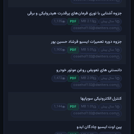
جزوه آشنایی با توری فرمان‌های پرقدرت هیدرولیکی و برقی
1 سال پیش
2.13 MB
1,135
PDF
cosehof132@dwriters.com
جزوه دوره تعمیرات ایسیو فرشاد حسین پور
1 سال پیش
5.01 MB
1,900
PDF
cosehof132@dwriters.com
دانستنی های تعویض روغن موتور خودرو
1 سال پیش
2.09 MB
1,472
PDF
cosehof132@dwriters.com
کنترل الکترونیکی سوپاپها
1 سال پیش
1.01 MB
1,144
PDF
cosehof132@dwriters.com
پین اوت ایسیو چادگان ایدو