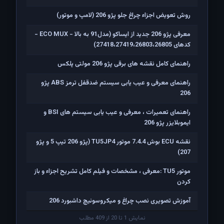
روش تعویض اجزاء چراغ جلو پژو 206 (لامپ و موتور)
معرفی پژو 206 جدید از ایساکو (مدل91 به بالا - ECO MUX -
کدهای 27418،27419،26803،26805)
راهنمای کامل نقشه های برقی پژو 206 مولتی پلکس
راهنمای معرفی و عیب یابی سیستم ضدقفل ترمز ABS پژو
206
راهنمای تعمیرات ، معرفی و عیب یابی سیستم های BSI و
ایموبلایزر پژو 206
نقشه ECU بوش 7.4.4 موتور TU5JP4 (پژو 206 تیپ 5 و پژو
207)
موتور TU5 :معرفی ، مشخصات و فیلم کامل تشریح اجزاء و باز
کردن
آموزش تصویری نصب چراغ و میکروسوئیچ داشبورد 206
نمایش 1 تا 20 از 409 مطلب