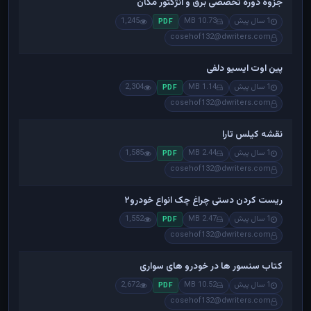
جزوه دوره تخصصی برق و انژکتور مگان
1 سال پیش
10.73 MB
1,245
PDF
cosehof132@dwriters.com
پین اوت ایسیو دلفی
1 سال پیش
1.14 MB
2,304
PDF
cosehof132@dwriters.com
نقشه کیلس تارا
1 سال پیش
2.44 MB
1,585
PDF
cosehof132@dwriters.com
ریست کردن دستی چراغ چک انواع خودرو۲
1 سال پیش
2.47 MB
1,552
PDF
cosehof132@dwriters.com
کتاب سنسور ها در خودرو های سواری
1 سال پیش
10.52 MB
2,672
PDF
cosehof132@dwriters.com