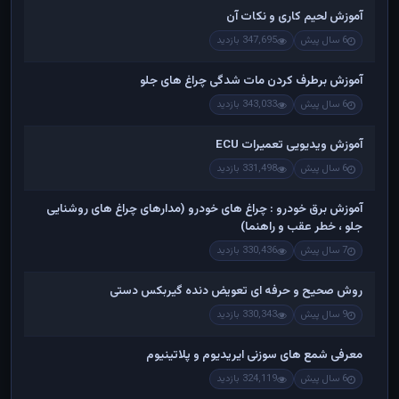
آموزش لحیم کاری و نکات آن
6 سال پیش
347,695 بازدید
آموزش برطرف کردن مات شدگی چراغ های جلو
6 سال پیش
343,033 بازدید
آموزش ویدیویی تعمیرات ECU
6 سال پیش
331,498 بازدید
آموزش برق خودرو : چراغ های خودرو (مدارهای چراغ های روشنایی
جلو ، خطر عقب و راهنما)
7 سال پیش
330,436 بازدید
روش صحیح و حرفه ای تعویض دنده گیربکس دستی
9 سال پیش
330,343 بازدید
معرفی شمع های سوزنی ایریدیوم و پلاتینیوم
6 سال پیش
324,119 بازدید