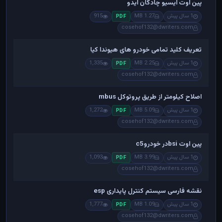
پین اوت ایسیو چادگان ایدو
1 سال پیش
1.27 MB
915
PDF
cosehof132@dwriters.com
تعریف کلید تمامی خودرو های هیوندا کیا
1 سال پیش
2.25 MB
1,335
PDF
cosehof132@dwriters.com
اصلاح کیلومتر از طریق پروتوکل mbus
1 سال پیش
5.09 MB
1,272
PDF
cosehof132@dwriters.com
پین اوت bsiدر خودروc5
1 سال پیش
3.99 MB
1,093
PDF
cosehof132@dwriters.com
نقشه فارسی سیستم کنترل پایداری esp
1 سال پیش
1.09 MB
1,777
PDF
cosehof132@dwriters.com