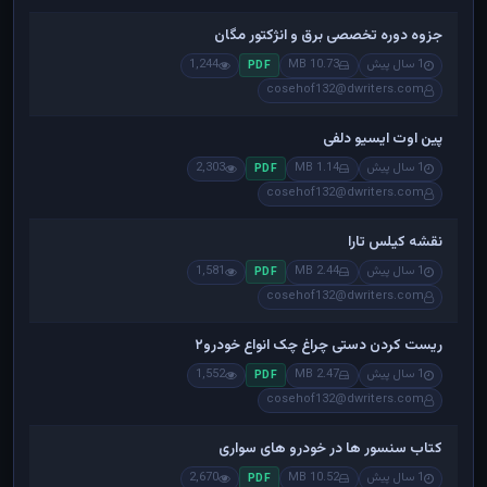
جزوه دوره تخصصی برق و انژکتور مگان
1 سال پیش
10.73 MB
1,244
PDF
cosehof132@dwriters.com
پین اوت ایسیو دلفی
1 سال پیش
1.14 MB
2,303
PDF
cosehof132@dwriters.com
نقشه کیلس تارا
1 سال پیش
2.44 MB
1,581
PDF
cosehof132@dwriters.com
ریست کردن دستی چراغ چک انواع خودرو۲
1 سال پیش
2.47 MB
1,552
PDF
cosehof132@dwriters.com
کتاب سنسور ها در خودرو های سواری
1 سال پیش
10.52 MB
2,670
PDF