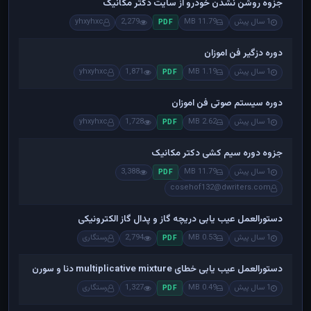
جزوه روشن نشدن خودرو از سایت دکتر مکانیک
1 سال پیش
11.79 MB
2,279
yhxyhxc
PDF
دوره دزگیر فن اموزان
1 سال پیش
1.19 MB
1,871
yhxyhxc
PDF
دوره سیستم صوتی فن اموزان
1 سال پیش
2.62 MB
1,728
yhxyhxc
PDF
جزوه دوره سیم کشی دکتر مکانیک
1 سال پیش
11.79 MB
3,388
PDF
cosehof132@dwriters.com
دستورالعمل عیب یابی دریچه گاز و پدال گاز الکترونیکی
1 سال پیش
0.53 MB
2,794
رستگاری
PDF
دستورالعمل عیب یابی خطای multiplicative mixture دنا و سورن
1 سال پیش
0.49 MB
1,327
رستگاری
PDF