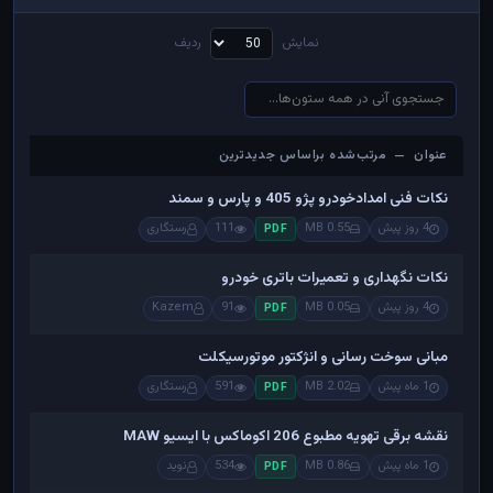
نمایش
ردیف
عنوان — مرتب‌شده براساس جدیدترین
عنوان — مرتب‌شده براساس جدیدترین
نکات فنی امدادخودرو پژو 405 و پارس و سمند
4 روز پیش
0.55 MB
111
رستگاری
PDF
نکات نگهداری و تعمیرات باتری خودرو
4 روز پیش
0.05 MB
91
Kazem
PDF
مبانی سوخت رسانی و انژکتور موتورسیکلت
1 ماه پیش
2.02 MB
591
رستگاری
PDF
نقشه برقی تهویه مطبوع 206 اکوماکس با ایسیو MAW
1 ماه پیش
0.86 MB
534
نوید
PDF