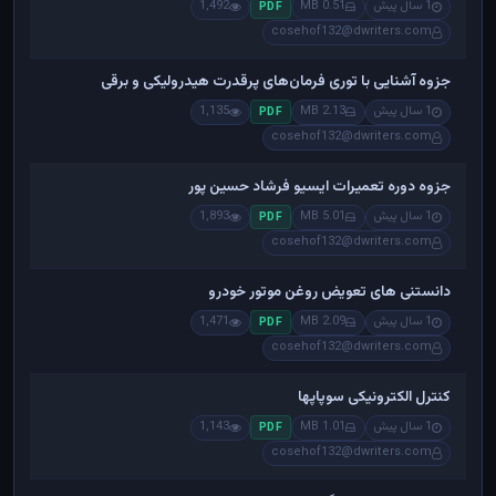
1 سال پیش
0.51 MB
1,492
PDF
cosehof132@dwriters.com
جزوه آشنایی با توری فرمان‌های پرقدرت هیدرولیکی و برقی
1 سال پیش
2.13 MB
1,135
PDF
cosehof132@dwriters.com
جزوه دوره تعمیرات ایسیو فرشاد حسین پور
1 سال پیش
5.01 MB
1,893
PDF
cosehof132@dwriters.com
دانستنی های تعویض روغن موتور خودرو
1 سال پیش
2.09 MB
1,471
PDF
cosehof132@dwriters.com
کنترل الکترونیکی سوپاپها
1 سال پیش
1.01 MB
1,143
PDF
cosehof132@dwriters.com