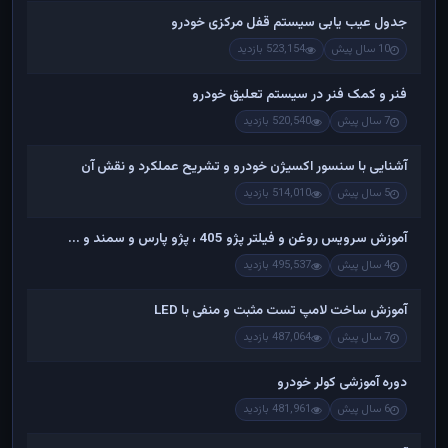
جدول عیب یابی سیستم قفل مرکزی خودرو
10 سال پیش
523,154 بازدید
فنر و کمک فنر در سیستم تعلیق خودرو
7 سال پیش
520,540 بازدید
آشنایی با سنسور اکسیژن خودرو و تشریح عملکرد و نقش آن
5 سال پیش
514,010 بازدید
آموزش سرویس روغن و فیلتر پژو 405 ، پژو پارس و سمند و ...
4 سال پیش
495,537 بازدید
آموزش ساخت لامپ تست مثبت و منفی با LED
7 سال پیش
487,064 بازدید
دوره آموزشی کولر خودرو
6 سال پیش
481,961 بازدید