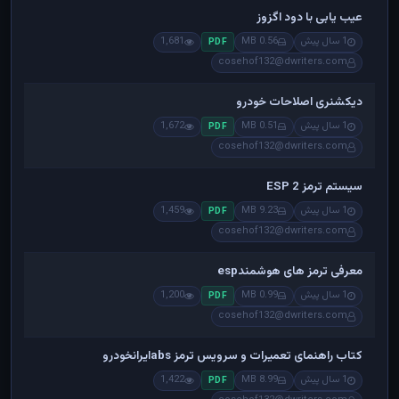
عیب یابی با دود اگزوز
1 سال پیش
0.56 MB
1,681
PDF
cosehof132@dwriters.com
دیکشنری اصلاحات خودرو
1 سال پیش
0.51 MB
1,672
PDF
cosehof132@dwriters.com
سیستم ترمز ESP 2
1 سال پیش
9.23 MB
1,459
PDF
cosehof132@dwriters.com
معرفی ترمز های هوشمندesp
1 سال پیش
0.99 MB
1,200
PDF
cosehof132@dwriters.com
کتاب راهنمای تعمیرات و سرویس ترمز absایرانخودرو
1 سال پیش
8.99 MB
1,422
PDF