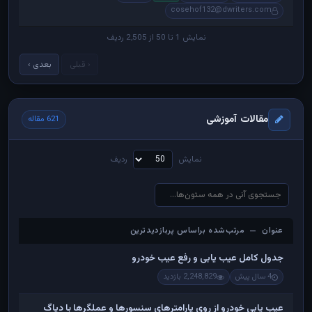
cosehof132@dwriters.com
نمایش 1 تا 50 از 2,505 ردیف
‹ قبلی
بعدی ›
مقالات آموزشی
621 مقاله
نمایش
ردیف
عنوان — مرتب‌شده براساس پربازدیدترین
عنوان — مرتب‌شده براساس پربازدیدترین
جدول کامل عیب یابی و رفع عیب خودرو
4 سال پیش
2,248,829 بازدید
عیب یابی خودرو از روی پارامترهای سنسورها و عملگرها با دیاگ