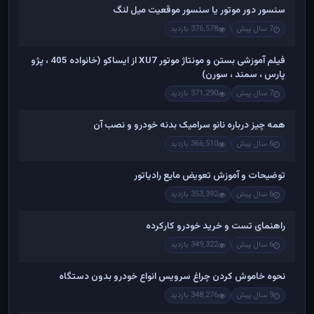
سنسور دور موتور یا سنسور موقعیت میل لنگ
7 سال پیش
376,578 بازدید
فیلم آموزشی بستن و مونتاژ موتور XU7 از ایساکو (خانواده 405 ، پژو
پارس ، سمند ، سورن)
7 سال پیش
371,290 بازدید
همه چیز درباره نانو سرامیک بدنه خودرو و نصب آن
6 سال پیش
366,510 بازدید
توضیحات و آموزش تعویض مایع رادیاتور
6 سال پیش
353,392 بازدید
راهنمای تست و خريد خودرو کارکرده
6 سال پیش
349,322 بازدید
نحوه خاموش کردن چراغ سرویس انواع خودرو بدون دستگاه
9 سال پیش
348,276 بازدید