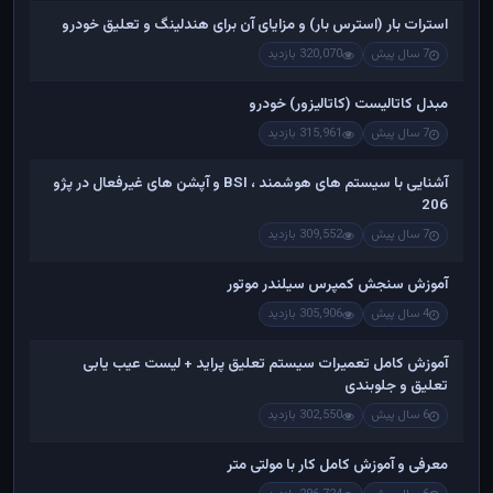
استرات بار (استرس بار) و مزایای آن برای هندلینگ و تعلیق خودرو
7 سال پیش
320,070 بازدید
مبدل کاتالیست (کاتالیزور) خودرو
7 سال پیش
315,961 بازدید
آشنایی با سیستم های هوشمند ، BSI و آپشن های غیرفعال در پژو
206
7 سال پیش
309,552 بازدید
آموزش سنجش کمپرس سیلندر موتور
4 سال پیش
305,906 بازدید
آموزش کامل تعمیرات سیستم تعلیق پراید + لیست عیب یابی
تعلیق و جلوبندی
6 سال پیش
302,550 بازدید
معرفی و آموزش کامل کار با مولتی متر