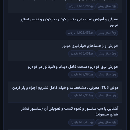
5 سال پیش
1,668,283 بازدید
معرفی و آموزش عیب یابی ، تمیز کردن ، بازکردن و تعمیر استپر
موتور
7 سال پیش
1,028,453 بازدید
آموزش و راهنماهای فیلرگیری موتور
5 سال پیش
673,451 بازدید
آموزش برق خودرو : مبحث کامل دینام و آلترناتور در خودرو
5 سال پیش
672,396 بازدید
موتور TU5 :معرفی ، مشخصات و فیلم کامل تشریح اجزاء و باز کردن
5 سال پیش
612,914 بازدید
آشنایی با مپ سنسور و نحوه تست و تعویض آن (سنسور فشار
هوای منیفولد)
7 سال پیش
612,319 بازدید