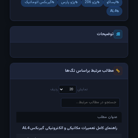
ایساکو
پژو 206
پژو پارس
گیربکس اتوماتیک
AL4
توضیحات
مطالب مرتبط براساس تگ‌ها
نمایش
ردیف
عنوان مطلب
عنوان مطلب
راهنمای کامل تعمیرات مکانیکی و الکترونیکی گیربکس AL4