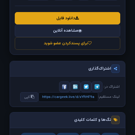
دانلود فایل
مشاهده آنلاین
برای پسندکردن عضو شوید
اشتراک‌گذاری
اشتراک در:
لینک مستقیم:
https://cargeek.live/d/xYftHF9a
کپی
تگ‌ها و کلمات کلیدی