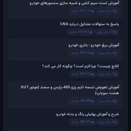
آموزش تست سیم کشی و شبیه سازی سنسورهای خودرو
5 سال پیش
413,711 بازدید
پاسخ به سئوالات متداول درباره CNG
10 سال پیش
410,411 بازدید
آموزش برق خودرو : باتری خودرو
4 سال پیش
395,754 بازدید
کلاچ چیست؟ چرا لازم است؟ چگونه کار می کند؟
7 سال پیش
394,723 بازدید
آموزش تعویض تسمه تایم پژو 405،پارس و سمند (موتور XU7
هشت سوپاپ)
6 سال پیش
389,083 بازدید
شرح و آموزش پولیش رنگ و بدنه خودرو
6 سال پیش
380,971 بازدید