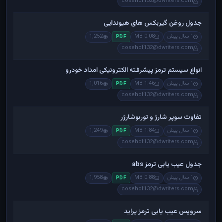
cosehof132@dwriters.com
جدول روغن گیربکس های هیوندایی
1 سال پیش
0.08 MB
1,252
PDF
cosehof132@dwriters.com
انواع سیستم ترمز پیشرفته الکترونیکی امداد خودرو
1 سال پیش
1.46 MB
1,016
PDF
cosehof132@dwriters.com
تفاوت سوپر شارژ و توربوشارژر
1 سال پیش
1.84 MB
1,249
PDF
cosehof132@dwriters.com
جدول عیب یابی ترمز abs
1 سال پیش
0.88 MB
1,958
PDF
cosehof132@dwriters.com
سرویس عیب یابی ترمز پراید