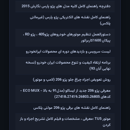
دفترچه راهنمای کامل کلیه مدل های پژو پارس نگارش 2015
راهنمای کامل نقشه های الکتریکی پژو پارس (غیرمالتی
پلکس)
دستورالعمل تنظیم موتورهای خودروهای پژو405 ، پژو RD ،
پیکان 1600کاربراتور
لیست سرویس و بازدیدهای دوره ای محصولات ایرانخودرو
برنامه ارتقاء کیفیت و تنوع محصولات ایران خودرو (نسخه
نهایی آبان 93)
روش تعویض اجزاء چراغ جلو پژو 206 (لامپ و موتور)
معرفی پژو 206 جدید از ایساکو (مدل91 به بالا - ECO MUX -
کدهای 27418،27419،26803،26805)
راهنمای کامل نقشه های برقی پژو 206 مولتی پلکس
موتور TU5 :معرفی ، مشخصات و فیلم کامل تشریح اجزاء و باز
کردن