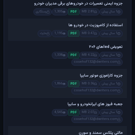
جزوه ایمنی تعمیرات در خودروهای برقی مدیران خودرو
1 سال پیش
2.81 MB
1,305
رستگاری
PDF
استفاده از کامپوزیت در خودرو ها
1 سال پیش
0.47 MB
1,195
حارث
PDF
تعویض ledهای ۲۰۶
1 سال پیش
4.22 MB
1,338
PDF
cosehof132@dwriters.com
جزوه کاراموزی موتور سایپا
1 سال پیش
0.36 MB
1,866
PDF
cosehof132@dwriters.com
جعبه فیوز های ایرانخودرو و سایپا
1 سال پیش
2.07 MB
4,545
PDF
cosehof132@dwriters.com
مالتی پلکس سمند و سورن