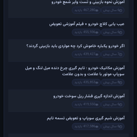
آموزش نحوه بازبینی و تست وایر شمع خودرو
6 سال پیش
467,280 بازدید
عیب یابی کلاچ خودرو + فیلم آموزشی تعویض
6 سال پیش
455,936 بازدید
اگر خودرو یکباره خاموش کرد چه مواردی باید بازبینی گردند؟
7 سال پیش
439,427 بازدید
آموزش مکانیک خودرو : تایم گیری چرخ دنده میل لنگ و میل
سوپاپ موتور با علامت و بدون علامت
8 سال پیش
435,853 بازدید
آموزش اندازه گیری فشار ریل سوخت خودرو
6 سال پیش
419,550 بازدید
آموزش شیم گیری سوپاپ و تعویض تسمه تایم
6 سال پیش
417,586 بازدید