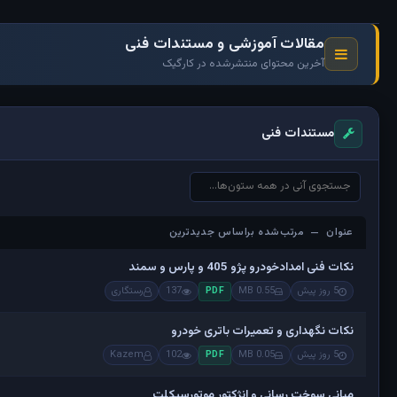
مقالات آموزشی و مستندات فنی
آخرین محتوای منتشرشده در کارگیک
مستندات فنی
عنوان — مرتب‌شده براساس جدیدترین
عنوان — مرتب‌شده براساس جدیدترین
نکات فنی امدادخودرو پژو 405 و پارس و سمند
5 روز پیش
0.55 MB
137
رستگاری
PDF
نکات نگهداری و تعمیرات باتری خودرو
5 روز پیش
0.05 MB
102
Kazem
PDF
مبانی سوخت رسانی و انژکتور موتورسیکلت