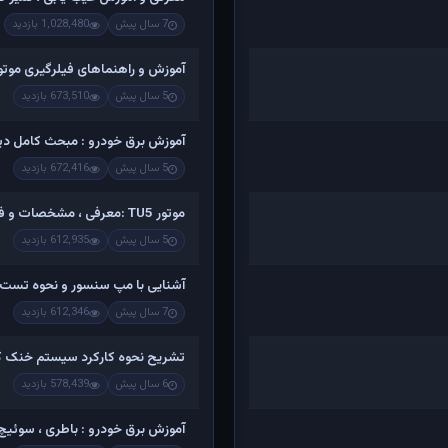
7 سال پیش
1,028,480 بازدید
آموزش و راهنماهای فیلرگیری موتو
5 سال پیش
673,510 بازدید
آموزش برق خودرو : مبحث کامل دینام
5 سال پیش
672,416 بازدید
موتور TU5 :معرفی ، مشخصات و فیلم کامل تشریح اجزاء و باز کردن
5 سال پیش
612,935 بازدید
آشنایی با مپ سنسور و نحوه تست 
7 سال پیش
612,346 بازدید
تشریح نحوه کارکرد سیستم خنک کن
6 سال پیش
578,439 بازدید
آموزش برق خودرو : باطری ، سوئیچ ،