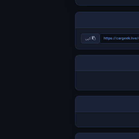
https://cargeek.liv
کپی