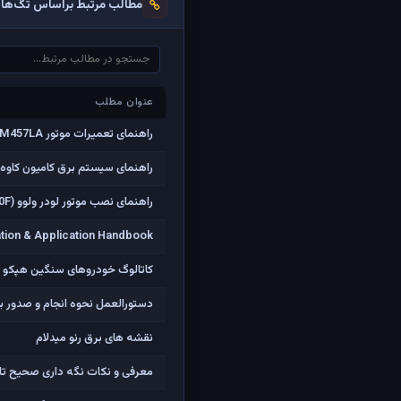
مطالب مرتبط براساس تگ‌ها
عنوان مطلب
عنوان مطلب
راهنمای تعمیرات موتور OM457LA اتوبوس o457
راهنمای سیستم برق کامیون کاوه 
راهنمای نصب موتور لودر ولوو (L60F-L70F-L90F)
tion & Application Handbook
کاتالوگ خودروهای سنگین هپکو
دستورالعمل نحوه انجام و صدور 
نقشه های برق رنو میدلام
معرفی و نکات نگه داری صحیح تا