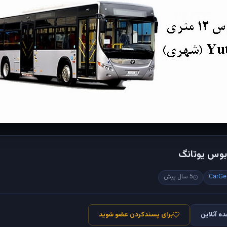
بوس یوتانگ
CarGe
5 سال پیش
ه آنلاین
برای پسندکردن عضو شوید