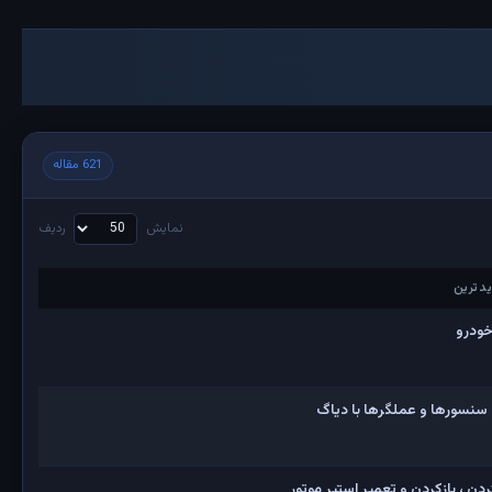
621 مقاله
نمایش
ردیف
دترین
دترین
خودرو
 سنسورها و عملگرها با دیاگ
ن ، بازکردن و تعمیر استپر موتور