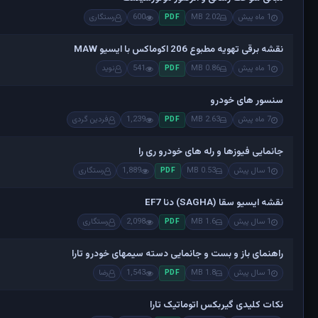
1 ماه پیش
2.02 MB
600
رستگاری
PDF
نقشه برقی تهویه مطبوع 206 اکوماکس با ایسیو MAW
1 ماه پیش
0.86 MB
541
نوید
PDF
سنسور های خودرو
7 ماه پیش
2.63 MB
1,239
فردین گردی
PDF
جانمایی فیوزها و رله های خودرو ری را
1 سال پیش
0.53 MB
1,889
رستگاری
PDF
نقشه ایسیو سقا (SAGHA) دنا EF7
1 سال پیش
1.6 MB
2,098
رستگاری
PDF
راهنمای باز و بست و جانمایی دسته سیمهای خودرو تارا
1 سال پیش
1.8 MB
1,543
رضا
PDF
نکات کلیدی گیربکس اتوماتیک تارا