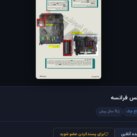
کس فرانسه
اغ چک
5 سال پیش
ه آنلاین
برای پسندکردن عضو شوید