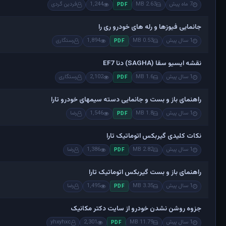
7 ماه پیش
2.63 MB
1,244
فردین گردی
PDF
جانمایی فیوزها و رله های خودرو ری را
1 سال پیش
0.53 MB
1,894
رستگاری
PDF
نقشه ایسیو سقا (SAGHA) دنا EF7
1 سال پیش
1.6 MB
2,102
رستگاری
PDF
راهنمای باز و بست و جانمایی دسته سیمهای خودرو تارا
1 سال پیش
1.8 MB
1,546
رضا
PDF
نکات کلیدی گیربکس اتوماتیک تارا
1 سال پیش
2.82 MB
1,386
رضا
PDF
راهنمای باز و بست گیربکس اتوماتیک تارا
1 سال پیش
3.35 MB
1,495
رضا
PDF
جزوه روشن نشدن خودرو از سایت دکتر مکانیک
1 سال پیش
11.79 MB
2,301
yhxyhxc
PDF