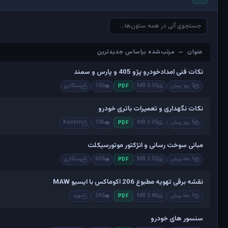
عنوان — مرتب‌شده براساس جدیدترین
عنوان — مرتب‌شده براساس جدیدترین
نکات فنی امدادخودرو پژو 405 و پارس و سمند
5 روز پیش
0.55 MB
150
رستگاری
PDF
نکات نگهداری و تعمیرات باتری خودرو
5 روز پیش
0.05 MB
106
Kazem
PDF
مبانی سوخت رسانی و انژکتور موتورسیکلت
1 ماه پیش
2.02 MB
603
رستگاری
PDF
نقشه برقی تهویه مطبوع 206 اکوماکس با ایسیو MAW
1 ماه پیش
0.86 MB
543
نوید
PDF
سنسور های خودرو