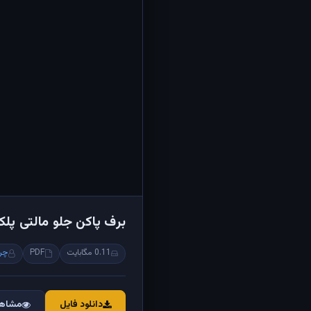
برف پاکن جلو مالتی پل
0.11 مگابایت
PDF
چر
دانلود فایل
مشاهد