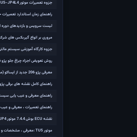
جزوه تعمیرات موتور TU5-JP4L4 خودروی رانا
راهنمای زمان استاندارد تعمیرات خود
لیست سرویس و بازدیدهای دوره ا
مروری بر انواع گیربکس های شرک
جزوه کارگاه آموزشی سیستم مالتی پلکس سمند
روش تعویض اجزاء چراغ جلو پژو 206 (لامپ و موتور)
معرفی پژو 206 جدید از ایساکو (مدل91 به بالا - ECO MUX - کدهای 27418،27419،26803،26805)
راهنمای کامل نقشه های برقی پژو 206 مولتی پلک
راهنمای معرفی و عیب یابی سیستم ضدقفل
راهنمای تعمیرات ، معرفی و عیب یابی سیستم های 
نقشه ECU بوش 7.4.4 موتور TU5JP4 (پژو 206 تیپ 5 و پژو 207)
موتور TU5 :معرفی ، مشخصات و فیلم کامل تشریح اجزاء و باز کردن