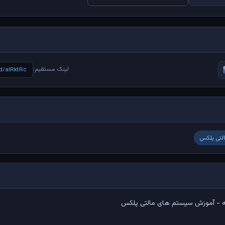
لینک مستقیم:
/d/aIRktRc
لتی پلکس
ه - آموزش سیستم های مالتی پلکس