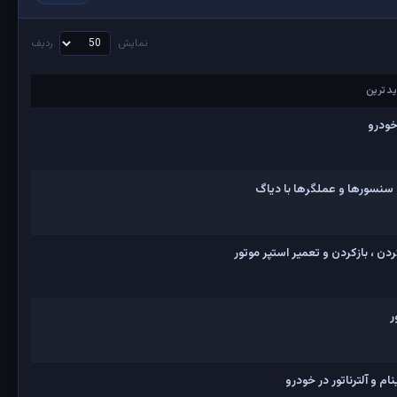
نمایش
ردیف
دترین
دترین
خودرو
 سنسورها و عملگرها با دیاگ
ن ، بازکردن و تعمیر استپر موتور
ر
 و آلترناتور در خودرو