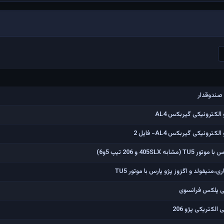
لکترونیکی گیربکس AL4
ونیکی گیربکس AL4- فایل 2
405 و 206 تیپ 5و6)
نیفولد و اگزوز پژو پارس با موتور TU5
لکتریکی پژو 206