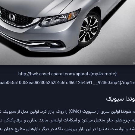
{mp4remote}http://hw5.asset.aparat.com/aparat-
/aab065510d53ea082306252f4c6fc4601264591__92360.mp4{/mp4r
ندا سیویک
در سال 1972 میلادی بود که هوندا اولین سری از سیویک (Civic) را روانه بازار 
ه چرخ‌های جلو منتقل می‌کرد و امکانات اولیه‌ای مانند بخاری و برف‌پاک‌کن 
ریکا شد و توانست نه تنها در این بازار پررونق، بلکه در دیگر بازارهای مطرح جه