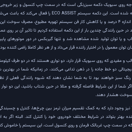
وجه روی سیویک دکمه سبزرنگی است که در سمت چپ کنسول و زیر خروجی 
دارد و روی آن ECON نوشته شده است. این دکمه سیستم ECO ASSIST
کم کردن توان و گشتاور به اندازه ۴ درصد و یا کاهش کار فن سیستم تهویه مطبوع، مصرف س
در حین رانندگی چندین بار از این دکمه استفاده کردیم تا تاثیر آن بر روی عم
تاب و یا توان تولید شده مشاهده شد و تنها گیربکس در دور موتورهای پایین
 توان معمول را در اختیار راننده قرار می‌داد و از هر نظر کاملا راضی کننده بود.
ب و مفیدی که روی سیویک قرار دارد، دو نواری هستند که در دو طرف کیلومتر ش
یجیتالی دو خط جاده را در ذهن تداعی می‌کنند، در زمانیکه شما در بهترین شر
 سبز خواهند بود تا به شما نشان دهند که شیوه رانندگی فعلی از ن
گر شما از این شرایط فاصله گرفته و مثلا در حین شتاب باشید، این دو نوار به
 سوخت هشدار دهند.
در این خودرو سیستم VSA نیز وجود دارد که به کمک تقسیم میزان ترمز بین چرخ‌ها، کنترل و چ
ده بهتر بتواند در شرایط مختلف خودروی خود را کنترل کند. البته اگر به 
 که در سمت چپ غربالک فرمان و روی کنسول است، این سیستم را خاموش کنی