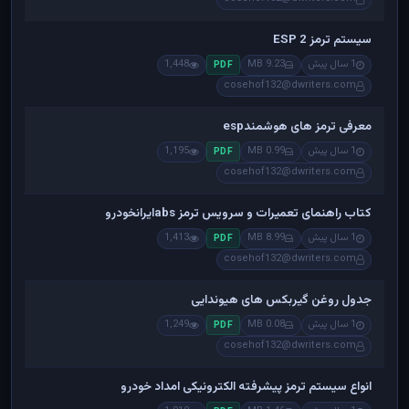
سیستم ترمز ESP 2
1 سال پیش
9.23 MB
1,448
PDF
cosehof132@dwriters.com
معرفی ترمز های هوشمندesp
1 سال پیش
0.99 MB
1,195
PDF
cosehof132@dwriters.com
کتاب راهنمای تعمیرات و سرویس ترمز absایرانخودرو
1 سال پیش
8.99 MB
1,413
PDF
cosehof132@dwriters.com
جدول روغن گیربکس های هیوندایی
1 سال پیش
0.08 MB
1,249
PDF
cosehof132@dwriters.com
انواع سیستم ترمز پیشرفته الکترونیکی امداد خودرو