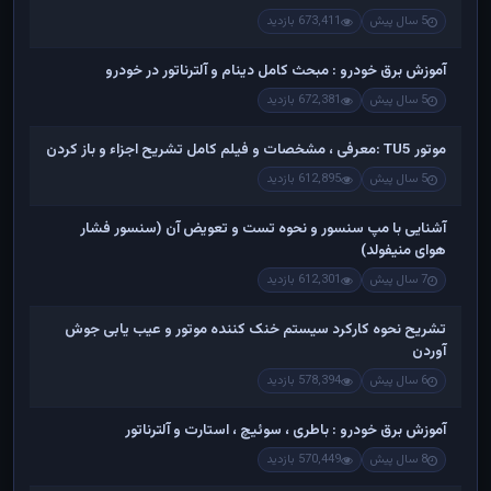
5 سال پیش
673,411 بازدید
آموزش برق خودرو : مبحث کامل دینام و آلترناتور در خودرو
5 سال پیش
672,381 بازدید
موتور TU5 :معرفی ، مشخصات و فیلم کامل تشریح اجزاء و باز کردن
5 سال پیش
612,895 بازدید
آشنایی با مپ سنسور و نحوه تست و تعویض آن (سنسور فشار
هوای منیفولد)
7 سال پیش
612,301 بازدید
تشریح نحوه کارکرد سیستم خنک کننده موتور و عیب یابی جوش
آوردن
6 سال پیش
578,394 بازدید
آموزش برق خودرو : باطری ، سوئیچ ، استارت و آلترناتور
8 سال پیش
570,449 بازدید