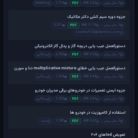
1 سال پیش
2.62 MB
1,714
yhxyhxc
PDF
جزوه دوره سیم کشی دکتر مکانیک
1 سال پیش
11.79 MB
3,371
PDF
cosehof132@dwriters.com
دستورالعمل عیب یابی دریچه گاز و پدال گاز الکترونیکی
1 سال پیش
0.53 MB
2,782
رستگاری
PDF
دستورالعمل عیب یابی خطای multiplicative mixture دنا و سورن
1 سال پیش
0.49 MB
1,319
رستگاری
PDF
جزوه ایمنی تعمیرات در خودروهای برقی مدیران خودرو
1 سال پیش
2.81 MB
1,292
رستگاری
PDF
استفاده از کامپوزیت در خودرو ها
1 سال پیش
0.47 MB
1,187
حارث
PDF
تعویض ledهای ۲۰۶