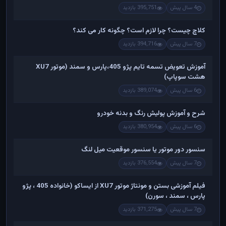
4 سال پیش
395,751 بازدید
کلاچ چیست؟ چرا لازم است؟ چگونه کار می کند؟
7 سال پیش
394,716 بازدید
آموزش تعویض تسمه تایم پژو 405،پارس و سمند (موتور XU7
هشت سوپاپ)
6 سال پیش
389,074 بازدید
شرح و آموزش پولیش رنگ و بدنه خودرو
6 سال پیش
380,954 بازدید
سنسور دور موتور یا سنسور موقعیت میل لنگ
7 سال پیش
376,554 بازدید
فیلم آموزشی بستن و مونتاژ موتور XU7 از ایساکو (خانواده 405 ، پژو
پارس ، سمند ، سورن)
7 سال پیش
371,275 بازدید