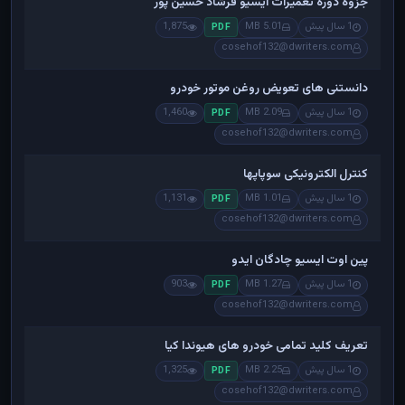
جزوه دوره تعمیرات ایسیو فرشاد حسین پور
1 سال پیش
5.01 MB
1,875
PDF
cosehof132@dwriters.com
دانستنی های تعویض روغن موتور خودرو
1 سال پیش
2.09 MB
1,460
PDF
cosehof132@dwriters.com
کنترل الکترونیکی سوپاپها
1 سال پیش
1.01 MB
1,131
PDF
cosehof132@dwriters.com
پین اوت ایسیو چادگان ایدو
1 سال پیش
1.27 MB
903
PDF
cosehof132@dwriters.com
تعریف کلید تمامی خودرو های هیوندا کیا
1 سال پیش
2.25 MB
1,325
PDF
cosehof132@dwriters.com