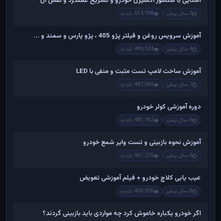
آشنایی با سنسور اکسیژن خودرو و تشریح عملکرد و نقش آن
5 سال پیش
513,998 بازدید
آموزش سرویس روغن و فیلتر پژو 405 ، پژو پارس و سمند و ...
4 سال پیش
495,524 بازدید
آموزش ساخت لامپ تست مثبت و منفی با LED
7 سال پیش
487,045 بازدید
دوره آموزشی کولر خودرو
6 سال پیش
481,952 بازدید
آموزش نحوه بازبینی و تست وایر شمع خودرو
6 سال پیش
467,275 بازدید
عیب یابی کلاچ خودرو + فیلم آموزشی تعویض
6 سال پیش
455,926 بازدید
اگر خودرو یکباره خاموش کرد چه مواردی باید بازبینی گردند؟