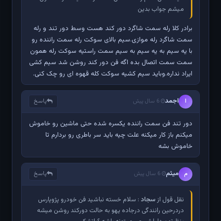
میشم جواب بدین
برادر کلا رله سمت شاگرد دور کند هست وسط دور تند و رله
سمت شاگرد رله موازی.سیم بالای سوکت رله سمت راننده رو
با یه سیم به یه سیم به سیم سمت راستیه سوکت رله همون
سمت سمت اتصال بده اگه فن دور کند روشن شد سیم کشی
ایراد نداره.وباید سیم کشیه سوکت کله قهوه ای رو چک کنی.
اجمد
پاسخ
ا
6 سال پیش
دور تند فن سمت راننده یکسره شده حتی ماشین رو خاموش
میکنم باز کار میکنه علت چیه باید سر باطری رو بردارم تا
خاموش بشه
میثم
پاسخ
م
6 سال پیش
نقل قول از
سجاد
: سلام خسته نباشید فن خودرو پژوپارس
دردرحین رانندگی درجاده یهو به حالت دورکند روشن میشه