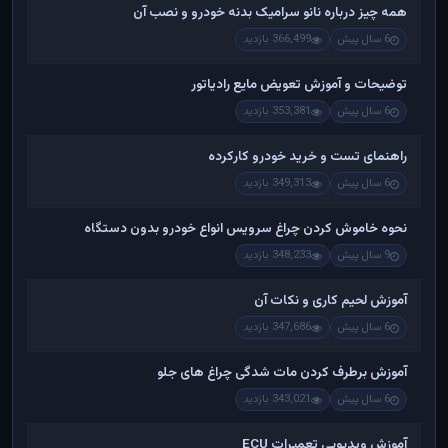
همه چیز درباره نانو سرامیک بدنه خودرو و نصب آن
6 سال پیش
366,499 بازدید
توضیحات و آموزش تعویض مایع رادیاتور
6 سال پیش
353,381 بازدید
راهنمای تست و خريد خودرو کارکرده
6 سال پیش
349,313 بازدید
نحوه خاموش کردن چراغ سرویس انواع خودرو بدون دستگاه
9 سال پیش
348,233 بازدید
آموزش لحیم کاری و نکات آن
6 سال پیش
347,686 بازدید
آموزش برطرف کردن مات شدگی چراغ های جلو
6 سال پیش
343,021 بازدید
آموزش ویدیویی تعمیرات ECU