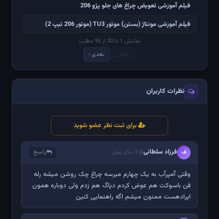
فیلم آموزشی تعویض چراغ های جلو پژو 206
فیلم آموزشی مونتاژ (بستن) موتور TU3 (موتور 206 تیپ 2)
نمایش 1 تا 20 از 95 مطلب
‹ قبلی
بعدی ›
نظرات کاربران
برای ثبت نظر عضو شوید
فرزاد سلطانی
پاسخ
ف
5 سال پیش
وقتی آمپرآب به یک چهارم میرسه چراغ چک روشن میشه رله
فن باسوکت هم عوض کردم دیاگ هم زدم ولی دوباره همون
ایرادهست ممنون میشم اگه راهنمایی کنین