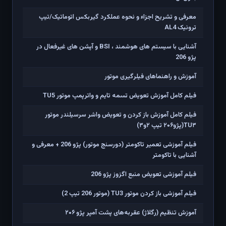
معرفی و تشریح اجزاء و نحوه عملکرد گیربکس اتوماتیک/تیپ
ترونیک AL4
آشنایی با سیستم های هوشمند ، BSI و آپشن های غیرفعال در
پژو 206
آموزش و راهنماهای فیلرگیری موتور
فیلم کامل آموزش تعویض تسمه تایم و واترپمپ موتور TU5
فیلم کامل آموزش باز کردن و تعویض واشر سرسیلندر موتور
TU۳(پژو۲۰۶ تیپ ۲و۳)
فیلم آموزشی تعمیر تاکومتر (دورسنج موتور) پژو 206 + معرفی و
آشنایی با تاکومتر
فیلم آموزشی تعویض منبع اگزوز پژو 206
فیلم آموزشی باز کردن موتور TU3 (موتور 206 تیپ 2)
آموزش تنظیم (رگلاژ) عقربه‌های پشت آمپر پژو ۲۰۶