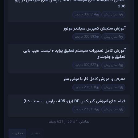
آشنایی با سیستم های هوشمند ، BSI و آپشن های غیرفعال در پژو
206
7 سال پیش
309,514 بازدید
آموزش سنجش کمپرس سیلندر موتور
4 سال پیش
305,893 بازدید
آموزش کامل تعمیرات سیستم تعلیق پراید + لیست عیب یابی
تعلیق و جلوبندی
6 سال پیش
302,527 بازدید
معرفی و آموزش کامل کار با مولتی متر
6 سال پیش
296,718 بازدید
فیلم های آموزشی گیربکس BE (پژو 405 ، پارس ، سمند ، دنا)
7 سال پیش
293,113 بازدید
نمایش 1 تا 50 از 621 ردیف
‹ قبلی
بعدی ›