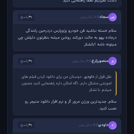
دست نمیزنیم لطفا راهنمایی کنید
سجاد
پاسخ
س
6 سال پیش
سلام خسته نباشید فن خودرو پژوپارس دردرحین رانندگی
درجاده یهو به حالت دورکند روشن میشه بنظرتون دلیلش چی
میتونه باشه ؟باتشکر
منصورزارع
پاسخ
م
8 سال پیش
نقل قول از
داودی
: دوستان من برای دانلود کردن فیلم های
اموزشی مشکل دارم ..اگه امکان داره راهنمایی کنید ممنون
میشم .با تشکر
سلام. جدیدترین ورژن مرور گر و نرم افزار دانلود منیجر رو
نصب کنید.
داودی
پاسخ
د
8 سال پیش