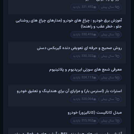
6 سال پیش
331,492 بازدید
آموزش برق خودرو : چراغ های خودرو (مدارهای چراغ های روشنایی
جلو ، خطر عقب و راهنما)
7 سال پیش
330,416 بازدید
روش صحیح و حرفه ای تعویض دنده گیربکس دستی
9 سال پیش
330,322 بازدید
معرفی شمع های سوزنی ایریدیوم و پلاتینیوم
6 سال پیش
324,113 بازدید
استرات بار (استرس بار) و مزایای آن برای هندلینگ و تعلیق خودرو
7 سال پیش
320,064 بازدید
مبدل کاتالیست (کاتالیزور) خودرو
7 سال پیش
315,952 بازدید