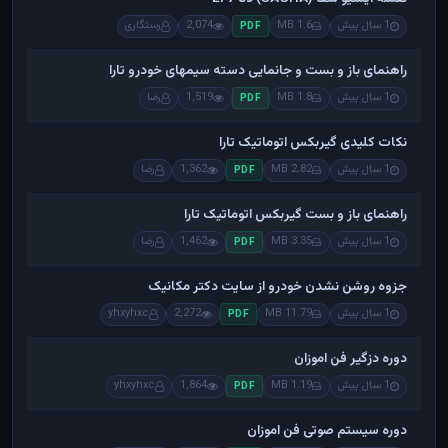
1 سال پیش
1.6 MB
2,074
رستگاری
PDF
راهنمای باز و بست و جانمایی دسته سیمهای خودرو تارا
1 سال پیش
1.8 MB
1,519
رضا
PDF
نکات کلیدی گیربکس اتوماتیک تارا
1 سال پیش
2.82 MB
1,362
رضا
PDF
راهنمای باز و بست گیربکس اتوماتیک تارا
1 سال پیش
3.35 MB
1,462
رضا
PDF
جزوه روشن نشدن خودرو از سایت دکتر مکانیک
1 سال پیش
11.79 MB
2,272
yhxyhxc
PDF
دوره دزگیر فن اموزان
1 سال پیش
1.19 MB
1,864
yhxyhxc
PDF
دوره سیستم صوتی فن اموزان