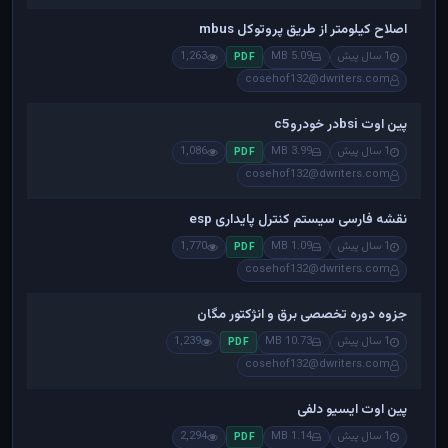
اصلاح کیلومتر از طریق پروتوکل mbus
1 سال پیش
5.09 MB
1,263
PDF
cosehof132@dwriters.com
پین اوت bsiدر خودروc5
1 سال پیش
3.99 MB
1,086
PDF
cosehof132@dwriters.com
نقشه فارسی سیستم کنترل پایداری esp
1 سال پیش
1.09 MB
1,770
PDF
cosehof132@dwriters.com
جزوه دوره تخصصی برق و انژکتور مگان
1 سال پیش
10.73 MB
1,239
PDF
cosehof132@dwriters.com
پین اوت ایسیو دلفی
1 سال پیش
1.14 MB
2,294
PDF