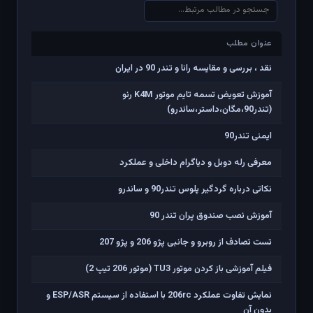
عنوان مطلب
عنوان مطلب
نقد ، بررسی و مقایسه رانا و تندر 90 در ایران
آموزش تعویض تسمه تایم موتور K4M رنو
(تندر90،مگان،داستر،ساندرو)
ایمنی تندر90
معرفی رله دوبل و دیاگرام داخلی و عملکرد
نکاتی درباره گردگیر پلوس تندر90 و ساندرو
آموزش نصب صندوق پران تندر 90
تست تصادف از روبرو و جانبی پژو 206 و پژو 207
فیلم آموزشی باز کردن موتور TU3 (موتور 206 تیپ 2)
نمایش تفاوت عملکرد 206rc با استفاده از سیستم ESP/ASR و
بدون آن