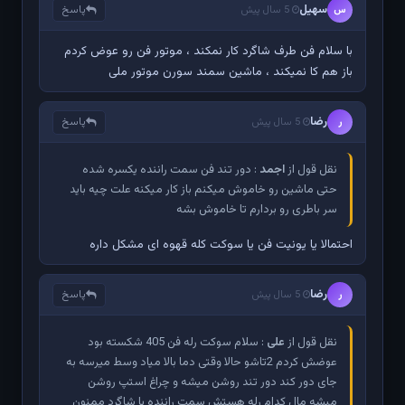
سهیل
پاسخ
س
5 سال پیش
با سلام فن طرف شاگرد کار نمکند ، موتور فن رو عوض کردم
باز هم کا نمیکند ، ماشین سمند سورن موتور ملی
رضا
پاسخ
ر
5 سال پیش
نقل قول از
اجمد
: دور تند فن سمت راننده یکسره شده
حتی ماشین رو خاموش میکنم باز کار میکنه علت چیه باید
سر باطری رو بردارم تا خاموش بشه
احتمالا یا یونیت فن یا سوکت کله قهوه ای مشکل داره
رضا
پاسخ
ر
5 سال پیش
نقل قول از
علی
: سلام سوکت رله فن 405 شکسته بود
عوضش کردم 2تاشو حالا وقتی دما بالا میاد وسط میرسه به
جای دور کند دور تند روشن میشه و چراغ استپ روشن
میشه مال کدام رله هستش سمت راننده یا شاگرد ممنون