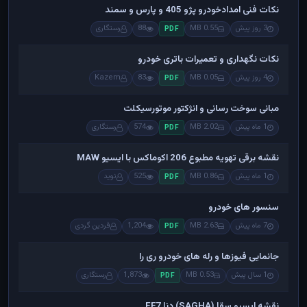
عنوان — مرتب‌شده براساس جدیدترین
نکات فنی امدادخودرو پژو 405 و پارس و سمند
3 روز پیش
0.55 MB
88
رستگاری
PDF
نکات نگهداری و تعمیرات باتری خودرو
4 روز پیش
0.05 MB
83
Kazem
PDF
مبانی سوخت رسانی و انژکتور موتورسیکلت
1 ماه پیش
2.02 MB
574
رستگاری
PDF
نقشه برقی تهویه مطبوع 206 اکوماکس با ایسیو MAW
1 ماه پیش
0.86 MB
525
نوید
PDF
سنسور های خودرو
7 ماه پیش
2.63 MB
1,204
فردین گردی
PDF
جانمایی فیوزها و رله های خودرو ری را
1 سال پیش
0.53 MB
1,873
رستگاری
PDF
نقشه ایسیو سقا (SAGHA) دنا EF7