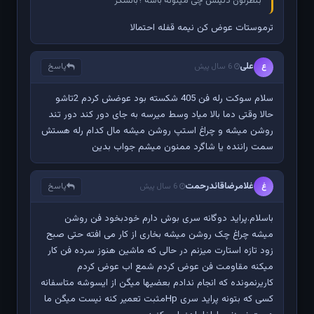
بنظرتون دلیلش چی میتونه باشه ؟باتشکر
ترموستات عوض کن نیمه قفله احتمالا
علی
پاسخ
ع
6 سال پیش
سلام سوکت رله فن 405 شکسته بود عوضش کردم 2تاشو
حالا وقتی دما بالا میاد وسط میرسه به جای دور کند دور تند
روشن میشه و چراغ استپ روشن میشه مال کدام رله هستش
سمت راننده یا شاگرد ممنون میشم جواب بدین
غلامرضاقائدرحمت
پاسخ
غ
6 سال پیش
باسلام.پراید دوگانه سری بوش دارم خودبخود فن روشن
میشه چراغ چک روشن میشه بخاری از کار می افته حتی صبح
زود تازه استارت میزنم در حالی که ماشین هنوز سرده فن کار
میکنه مقاومت فن عوض کردم شمع اب عوض کردم
کاریرنمونده که انجام ندادم بعضیها میگن از ایسوشه متاسفانه
کسی که بتونه پراید سری Hpمثبت تعمیر کنه نیست میگن ما