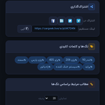
اشتراک‌گذاری
اشتراک در:
https://cargeek.live/a/pUiK7DKN
لینک مستقیم:
کپی
تگ‌ها و کلمات کلیدی
تندر90
پژو 206
پژو 405
پژو پارس
سمند
پراید
سیستم خنک کننده
رادیاتور
مطالب مرتبط براساس تگ‌ها
نمایش
ردیف