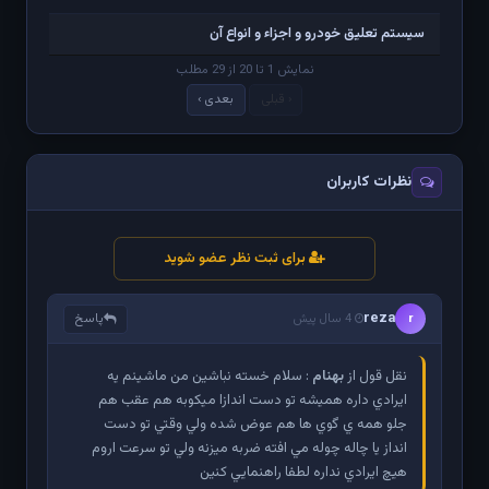
سیستم تعلیق خودرو و اجزاء و انواع آن
نمایش 1 تا 20 از 29 مطلب
‹ قبلی
بعدی ›
نظرات کاربران
برای ثبت نظر عضو شوید
reza
پاسخ
r
4 سال پیش
نقل قول از
بهنام
: سلام خسته نباشين من ماشينم يه
ايرادي داره هميشه تو دست اندازا ميكوبه هم عقب هم
جلو همه ي گوي ها هم عوض شده ولي وقتي تو دست
انداز يا چاله چوله مي افته ضربه ميزنه ولي تو سرعت اروم
هيچ ايرادي نداره لطفا راهنمايي كنين