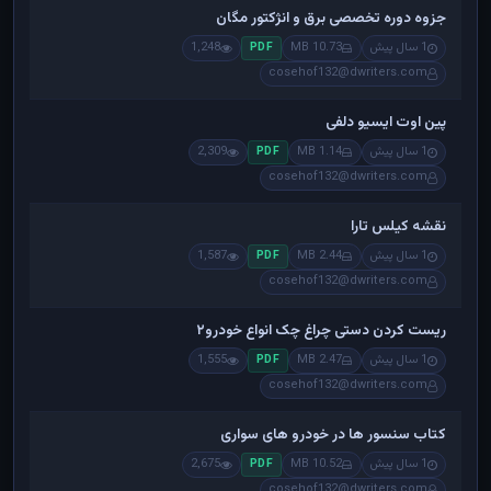
جزوه دوره تخصصی برق و انژکتور مگان
1 سال پیش
10.73 MB
1,248
PDF
cosehof132@dwriters.com
پین اوت ایسیو دلفی
1 سال پیش
1.14 MB
2,309
PDF
cosehof132@dwriters.com
نقشه کیلس تارا
1 سال پیش
2.44 MB
1,587
PDF
cosehof132@dwriters.com
ریست کردن دستی چراغ چک انواع خودرو۲
1 سال پیش
2.47 MB
1,555
PDF
cosehof132@dwriters.com
کتاب سنسور ها در خودرو های سواری
1 سال پیش
10.52 MB
2,675
PDF
cosehof132@dwriters.com