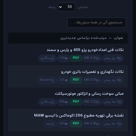
نمایش
ردیف
عنوان — مرتب‌شده براساس جدیدترین
عنوان — مرتب‌شده براساس جدیدترین
نکات فنی امدادخودرو پژو 405 و پارس و سمند
4 روز پیش
0.55 MB
124
رستگاری
PDF
نکات نگهداری و تعمیرات باتری خودرو
5 روز پیش
0.05 MB
101
Kazem
PDF
مبانی سوخت رسانی و انژکتور موتورسیکلت
1 ماه پیش
2.02 MB
596
رستگاری
PDF
نقشه برقی تهویه مطبوع 206 اکوماکس با ایسیو MAW
1 ماه پیش
0.86 MB
539
نوید
PDF