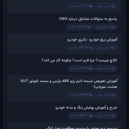
5 سال پیش
413,713 بازدید
پاسخ به سئوالات متداول درباره CNG
10 سال پیش
410,434 بازدید
آموزش برق خودرو : باتری خودرو
4 سال پیش
395,761 بازدید
کلاچ چیست؟ چرا لازم است؟ چگونه کار می کند؟
7 سال پیش
394,731 بازدید
آموزش تعویض تسمه تایم پژو 405،پارس و سمند (موتور XU7
هشت سوپاپ)
6 سال پیش
389,093 بازدید
شرح و آموزش پولیش رنگ و بدنه خودرو
6 سال پیش
380,977 بازدید
سنسور دور موتور یا سنسور موقعیت میل لنگ