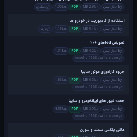
1 سال پیش
2.81 MB
1,309
رستگاری
PDF
استفاده از کامپوزیت در خودرو ها
1 سال پیش
0.47 MB
1,199
حارث
PDF
تعویض ledهای ۲۰۶
1 سال پیش
4.22 MB
1,341
PDF
cosehof132@dwriters.com
جزوه کاراموزی موتور سایپا
1 سال پیش
0.36 MB
1,868
PDF
cosehof132@dwriters.com
جعبه فیوز های ایرانخودرو و سایپا
1 سال پیش
2.07 MB
4,553
PDF
cosehof132@dwriters.com
مالتی پلکس سمند و سورن