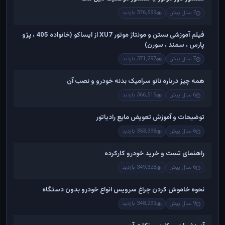
7 سال پیش
376,599 بازدید
فیلم آموزشی بستن و مونتاژ موتور XU7 از ایساکو (خانواده 405 ، پژو
پارس ، سمند ، سورن)
7 سال پیش
371,297 بازدید
همه چیز درباره نانو سرامیک بدنه خودرو و نصب آن
6 سال پیش
366,515 بازدید
توضیحات و آموزش تعویض مایع رادیاتور
6 سال پیش
353,398 بازدید
راهنمای تست و خريد خودرو کارکرده
6 سال پیش
349,328 بازدید
نحوه خاموش کردن چراغ سرویس انواع خودرو بدون دستگاه
9 سال پیش
348,293 بازدید