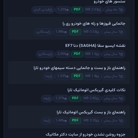
سنسور های خودرو
7 ماه پیش
2.63 MB
1,233
فردین گردی
PDF
جانمایی فیوزها و رله های خودرو ری را
1 سال پیش
0.53 MB
1,886
رستگاری
PDF
نقشه ایسیو سقا (SAGHA) دنا EF7
1 سال پیش
1.6 MB
2,094
رستگاری
PDF
راهنمای باز و بست و جانمایی دسته سیمهای خودرو تارا
1 سال پیش
1.8 MB
1,539
رضا
PDF
نکات کلیدی گیربکس اتوماتیک تارا
1 سال پیش
2.82 MB
1,379
رضا
PDF
راهنمای باز و بست گیربکس اتوماتیک تارا
1 سال پیش
3.35 MB
1,486
رضا
PDF
جزوه روشن نشدن خودرو از سایت دکتر مکانیک