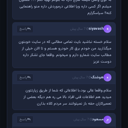
میشم اگر کسی داره ویا اطلاعی درموردش داره منو راهنمایی
کنه!! سپاسگزارم
siyavash
پاسخ
s
7 سال پیش
سلام خسته نباشید بایت تمامی مطالبی که در سایت خوبتون
میگذارید من خودم برق کار خودرو هستم و تا الان خیلی از
مطالب سایت شمارو دارم و میخونم .واقعا جای تشکر داره
دوست عزیز
هوشنگ
پاسخ
ه
7 سال پیش
سلام،واقعا عالی بود،با اطلاعاتی که شما از طریق زیارتتون
میدید هم اطلاعات فنی افراد بالا می ره هم دیگه بعضی از
تعمیرکاران حقه باز نمیتوانند سر مردم کلاه بذارن
مسعود
پاسخ
م
7 سال پیش