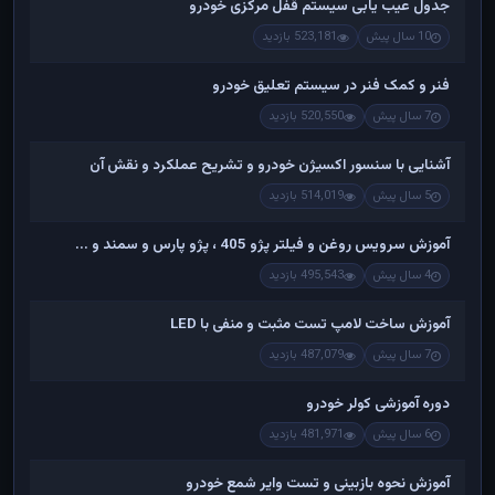
جدول عیب یابی سیستم قفل مرکزی خودرو
10 سال پیش
523,181 بازدید
فنر و کمک فنر در سیستم تعلیق خودرو
7 سال پیش
520,550 بازدید
آشنایی با سنسور اکسیژن خودرو و تشریح عملکرد و نقش آن
5 سال پیش
514,019 بازدید
آموزش سرویس روغن و فیلتر پژو 405 ، پژو پارس و سمند و ...
4 سال پیش
495,543 بازدید
آموزش ساخت لامپ تست مثبت و منفی با LED
7 سال پیش
487,079 بازدید
دوره آموزشی کولر خودرو
6 سال پیش
481,971 بازدید
آموزش نحوه بازبینی و تست وایر شمع خودرو