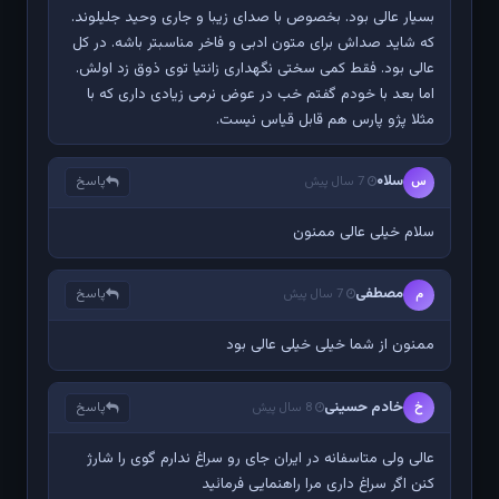
بسیار عالی بود. بخصوص با صدای زیبا و جاری وحید جلیلوند.
که شاید صداش برای متون ادبی و فاخر مناسبتر باشه. در کل
عالی بود. فقط کمی سختی نگهداری زانتیا توی ذوق زد اولش.
اما بعد با خودم گفتم خب در عوض نرمی زیادی داری که با
مثلا پژو پارس هم قابل قیاس نیست.
سلا۰
پاسخ
س
7 سال پیش
سلام خیلی عالی ممنون
مصطفی
پاسخ
م
7 سال پیش
ممنون از شما خیلی خیلی عالی بود
خادم حسینی
پاسخ
خ
8 سال پیش
عالی ولی متاسفانه در ایران جای رو سراغ ندارم گوی را شارژ
کنن اگر سراغ داری مرا راهنمایی فرمائید