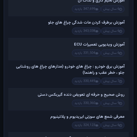
آموزش لحیم کاری و نکات آن
6 سال پیش
347,699 بازدید
آموزش برطرف کردن مات شدگی چراغ های جلو
6 سال پیش
343,038 بازدید
آموزش ویدیویی تعمیرات ECU
6 سال پیش
331,504 بازدید
آموزش برق خودرو : چراغ های خودرو (مدارهای چراغ های روشنایی
جلو ، خطر عقب و راهنما)
7 سال پیش
330,449 بازدید
روش صحیح و حرفه ای تعویض دنده گیربکس دستی
9 سال پیش
330,360 بازدید
معرفی شمع های سوزنی ایریدیوم و پلاتینیوم
6 سال پیش
324,123 بازدید