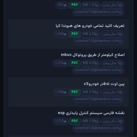
1 سال پیش
1.27 MB
921
PDF
cosehof132@dwriters.com
تعریف کلید تمامی خودرو های هیوندا کیا
1 سال پیش
2.25 MB
1,339
PDF
cosehof132@dwriters.com
اصلاح کیلومتر از طریق پروتوکل mbus
1 سال پیش
5.09 MB
1,276
PDF
cosehof132@dwriters.com
پین اوت bsiدر خودروc5
1 سال پیش
3.99 MB
1,098
PDF
cosehof132@dwriters.com
نقشه فارسی سیستم کنترل پایداری esp
1 سال پیش
1.09 MB
1,777
PDF
cosehof132@dwriters.com