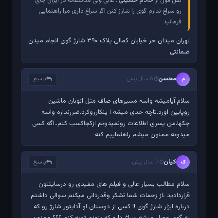
نقل قول از
خادم حسینی
: عالی ولی متاسفانه در ایران جای
رو سراغ ندارم گوی را شارژ کنن اگر سراغ داری مرا راهنمایی
فرمائید
تهران میدان حر خیابان کمالی پلاک ۳۹۰ شارژ گوی انجام میدن
ضمانتی
محسن
پاسخ
م
6 سال پیش
سلام.آیامیشه واسه مسیرهای صاف مثل اتوبان ماشین
روپایین اورد.تاچه حدی میشه ا ینکارروکرد.ضررنداره واسه
جکها.من یسری اطلاعات رونمیدونم ازکجاکسب کنم..اگه کسی
میدونه ممنون میشم راهئماییم کنه
کیان
پاسخ
ک
7 سال پیش
سلام مطالب بسیار عالی و فیلم های مفیدی رو درسایتتون
قراردادید ،از زحمات شما تشکر وقدردانی میکنم سوالی داشتم
درباره ابزار شارژ گوی !! کسی از دوستان او آداپتور شارژ رو که
به گوی وصل میشه سراغ داره که بتونم تهیه کنم ؟؟؟ ممنون