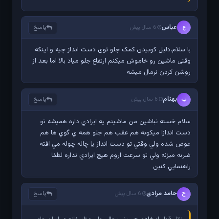
عباس
پاسخ
ع
6 سال پیش
با سلام.دلیل کوبیدن کمک جلو توی دست انداز چیه و اینکه
وقتی ماشین رو خاموش میکنم ارتفاع جلو میاد بالا اما بعد از
روشن کردن نرمال میشه
بهنام
پاسخ
ب
6 سال پیش
سلام خسته نباشين من ماشينم يه ايرادي داره هميشه تو
دست اندازا ميكوبه هم عقب هم جلو همه ي گوي ها هم
عوض شده ولي وقتي تو دست انداز يا چاله چوله مي افته
ضربه ميزنه ولي تو سرعت اروم هيچ ايرادي نداره لطفا
راهنمايي كنين
حامد مرادی
پاسخ
ح
6 سال پیش