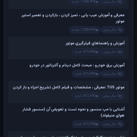
5 سال پیش
1,668,304 بازدید
معرفی و آموزش عیب یابی ، تمیز کردن ، بازکردن و تعمیر استپر
موتور
7 سال پیش
1,028,469 بازدید
آموزش و راهنماهای فیلرگیری موتور
5 سال پیش
673,489 بازدید
آموزش برق خودرو : مبحث کامل دینام و آلترناتور در خودرو
5 سال پیش
672,409 بازدید
موتور TU5 :معرفی ، مشخصات و فیلم کامل تشریح اجزاء و باز کردن
5 سال پیش
612,930 بازدید
آشنایی با مپ سنسور و نحوه تست و تعویض آن (سنسور فشار
هوای منیفولد)
7 سال پیش
612,338 بازدید