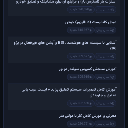
استرات بار (استرس بار) و مزایای آن برای هندلینگ و تعلیق خودرو
7 سال پیش
320,078 بازدید
مبدل کاتالیست (کاتالیزور) خودرو
7 سال پیش
315,967 بازدید
آشنایی با سیستم های هوشمند ، BSI و آپشن های غیرفعال در پژو
206
7 سال پیش
309,577 بازدید
آموزش سنجش کمپرس سیلندر موتور
4 سال پیش
305,915 بازدید
آموزش کامل تعمیرات سیستم تعلیق پراید + لیست عیب یابی
تعلیق و جلوبندی
6 سال پیش
302,560 بازدید
معرفی و آموزش کامل کار با مولتی متر
6 سال پیش
296,731 بازدید