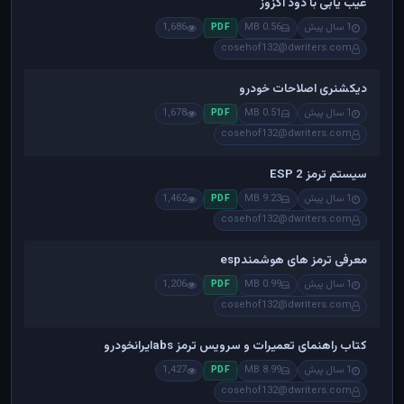
عیب یابی با دود اگزوز
1 سال پیش
0.56 MB
1,686
PDF
cosehof132@dwriters.com
دیکشنری اصلاحات خودرو
1 سال پیش
0.51 MB
1,678
PDF
cosehof132@dwriters.com
سیستم ترمز ESP 2
1 سال پیش
9.23 MB
1,462
PDF
cosehof132@dwriters.com
معرفی ترمز های هوشمندesp
1 سال پیش
0.99 MB
1,206
PDF
cosehof132@dwriters.com
کتاب راهنمای تعمیرات و سرویس ترمز absایرانخودرو
1 سال پیش
8.99 MB
1,427
PDF
cosehof132@dwriters.com