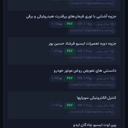
cosehof132@dwriters.com
جزوه آشنایی با توری فرمان‌های پرقدرت هیدرولیکی و برقی
1 سال پیش
2.13 MB
1,136
PDF
cosehof132@dwriters.com
جزوه دوره تعمیرات ایسیو فرشاد حسین پور
1 سال پیش
5.01 MB
1,903
PDF
cosehof132@dwriters.com
دانستنی های تعویض روغن موتور خودرو
1 سال پیش
2.09 MB
1,480
PDF
cosehof132@dwriters.com
کنترل الکترونیکی سوپاپها
1 سال پیش
1.01 MB
1,147
PDF
cosehof132@dwriters.com
پین اوت ایسیو چادگان ایدو