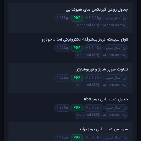
جدول روغن گیربکس های هیوندایی
1 سال پیش
0.08 MB
1,256
PDF
cosehof132@dwriters.com
انواع سیستم ترمز پیشرفته الکترونیکی امداد خودرو
1 سال پیش
1.46 MB
1,022
PDF
cosehof132@dwriters.com
تفاوت سوپر شارژ و توربوشارژر
1 سال پیش
1.84 MB
1,252
PDF
cosehof132@dwriters.com
جدول عیب یابی ترمز abs
1 سال پیش
0.88 MB
1,964
PDF
cosehof132@dwriters.com
سرویس عیب یابی ترمز پراید
1 سال پیش
0.51 MB
1,498
PDF