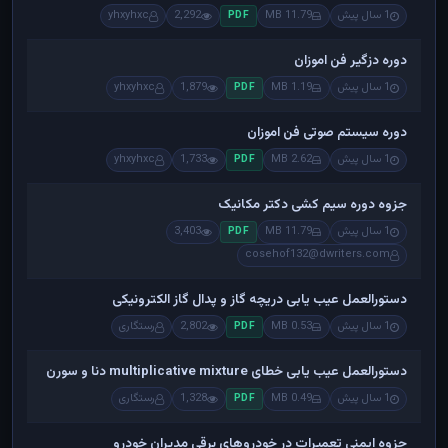
1 سال پیش
11.79 MB
2,292
yhxyhxc
PDF
دوره دزگیر فن اموزان
1 سال پیش
1.19 MB
1,879
yhxyhxc
PDF
دوره سیستم صوتی فن اموزان
1 سال پیش
2.62 MB
1,733
yhxyhxc
PDF
جزوه دوره سیم کشی دکتر مکانیک
1 سال پیش
11.79 MB
3,403
PDF
cosehof132@dwriters.com
دستورالعمل عیب یابی دریچه گاز و پدال گاز الکترونیکی
1 سال پیش
0.53 MB
2,802
رستگاری
PDF
دستورالعمل عیب یابی خطای multiplicative mixture دنا و سورن
1 سال پیش
0.49 MB
1,328
رستگاری
PDF
جزوه ایمنی تعمیرات در خودروهای برقی مدیران خودرو