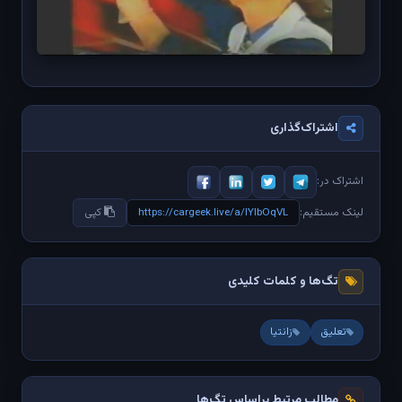
اشتراک‌گذاری
اشتراک در:
https://cargeek.live/a/lYIbOqVL
لینک مستقیم:
کپی
تگ‌ها و کلمات کلیدی
تعلیق
زانتیا
مطالب مرتبط براساس تگ‌ها