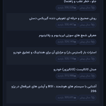
جلو ، خطر عقب و راهنما)
7 سال پیش
330,528 بازدید
روش صحیح و حرفه ای تعویض دنده گیربکس دستی
9 سال پیش
330,447 بازدید
معرفی شمع های سوزنی ایریدیوم و پلاتینیوم
6 سال پیش
324,149 بازدید
استرات بار (استرس بار) و مزایای آن برای هندلینگ و تعلیق خودرو
7 سال پیش
320,118 بازدید
مبدل کاتالیست (کاتالیزور) خودرو
7 سال پیش
315,988 بازدید
آشنایی با سیستم های هوشمند ، BSI و آپشن های غیرفعال در پژو
206
7 سال پیش
309,691 بازدید