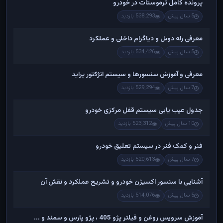
پرونده کامل ترموستات در خودرو
5 سال پیش
538,293 بازدید
معرفی رله دوبل و دیاگرام داخلی و عملکرد
5 سال پیش
534,426 بازدید
معرفی و آموزش سنسورها و سیستم انژکتور پراید
7 سال پیش
529,294 بازدید
جدول عیب یابی سیستم قفل مرکزی خودرو
10 سال پیش
523,312 بازدید
فنر و کمک فنر در سیستم تعلیق خودرو
7 سال پیش
520,613 بازدید
آشنایی با سنسور اکسیژن خودرو و تشریح عملکرد و نقش آن
5 سال پیش
514,076 بازدید
آموزش سرویس روغن و فیلتر پژو 405 ، پژو پارس و سمند و ...