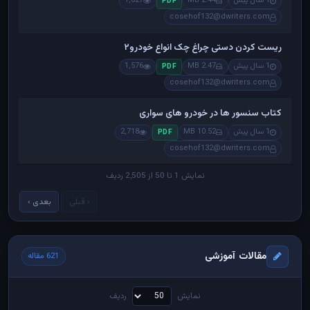
1 سال پیش
2.44 MB
1,627
PDF
cosehof132@dwriters.com
ریست کردن دستی چراغ چک انواع خودرو۲
1 سال پیش
2.47 MB
1,576
PDF
cosehof132@dwriters.com
کتاب سنسور ها در خودرو های سواری
1 سال پیش
10.52 MB
2,718
PDF
cosehof132@dwriters.com
نمایش 1 تا 50 از 2,505 ردیف
‹ قبلی
بعدی ›
مقالات آموزشی
621 مقاله
نمایش
ردیف