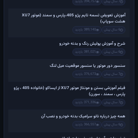
7 سال پیش
394,757 بازدید
آموزش تعویض تسمه تایم پژو 405،پارس و سمند (موتور XU7
هشت سوپاپ)
6 سال پیش
389,140 بازدید
شرح و آموزش پولیش رنگ و بدنه خودرو
6 سال پیش
381,021 بازدید
سنسور دور موتور یا سنسور موقعیت میل لنگ
7 سال پیش
376,673 بازدید
فیلم آموزشی بستن و مونتاژ موتور XU7 از ایساکو (خانواده 405 ، پژو
پارس ، سمند ، سورن)
7 سال پیش
371,336 بازدید
همه چیز درباره نانو سرامیک بدنه خودرو و نصب آن
6 سال پیش
366,557 بازدید