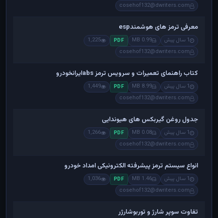
cosehof132@dwriters.com
معرفی ترمز های هوشمندesp
1 سال پیش
0.99 MB
1,225
PDF
cosehof132@dwriters.com
کتاب راهنمای تعمیرات و سرویس ترمز absایرانخودرو
1 سال پیش
8.99 MB
1,449
PDF
cosehof132@dwriters.com
جدول روغن گیربکس های هیوندایی
1 سال پیش
0.08 MB
1,266
PDF
cosehof132@dwriters.com
انواع سیستم ترمز پیشرفته الکترونیکی امداد خودرو
1 سال پیش
1.46 MB
1,036
PDF
cosehof132@dwriters.com
تفاوت سوپر شارژ و توربوشارژر