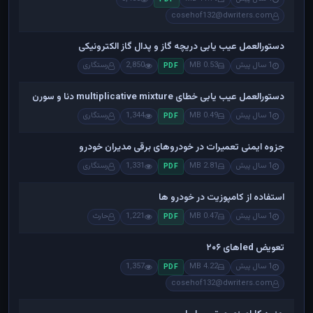
cosehof132@dwriters.com
دستورالعمل عیب یابی دریچه گاز و پدال گاز الکترونیکی
1 سال پیش
0.53 MB
2,850
رستگاری
PDF
دستورالعمل عیب یابی خطای multiplicative mixture دنا و سورن
1 سال پیش
0.49 MB
1,344
رستگاری
PDF
جزوه ایمنی تعمیرات در خودروهای برقی مدیران خودرو
1 سال پیش
2.81 MB
1,331
رستگاری
PDF
استفاده از کامپوزیت در خودرو ها
1 سال پیش
0.47 MB
1,221
حارث
PDF
تعویض ledهای ۲۰۶
1 سال پیش
4.22 MB
1,357
PDF
cosehof132@dwriters.com