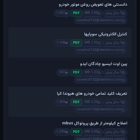
دانستنی های تعویض روغن موتور خودرو
1 سال پیش
2.09 MB
1,507
PDF
cosehof132@dwriters.com
کنترل الکترونیکی سوپاپها
1 سال پیش
1.01 MB
1,168
PDF
cosehof132@dwriters.com
پین اوت ایسیو چادگان ایدو
1 سال پیش
1.27 MB
947
PDF
cosehof132@dwriters.com
تعریف کلید تمامی خودرو های هیوندا کیا
1 سال پیش
2.25 MB
1,369
PDF
cosehof132@dwriters.com
اصلاح کیلومتر از طریق پروتوکل mbus
1 سال پیش
5.09 MB
1,299
PDF
cosehof132@dwriters.com