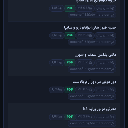
جزوه کاراموزی موتور سایپا
1 سال پیش
0.36 MB
1,880
PDF
cosehof132@dwriters.com
جعبه فیوز های ایرانخودرو و سایپا
1 سال پیش
2.07 MB
4,612
PDF
cosehof132@dwriters.com
مالتی پلکس سمند و سورن
1 سال پیش
1.25 MB
1,890
PDF
cosehof132@dwriters.com
دور موتور در دور آرام بالاست
1 سال پیش
0.59 MB
1,714
PDF
cosehof132@dwriters.com
معرفی موتور پراید b3
1 سال پیش
2.97 MB
1,885
PDF
cosehof132@dwriters.com