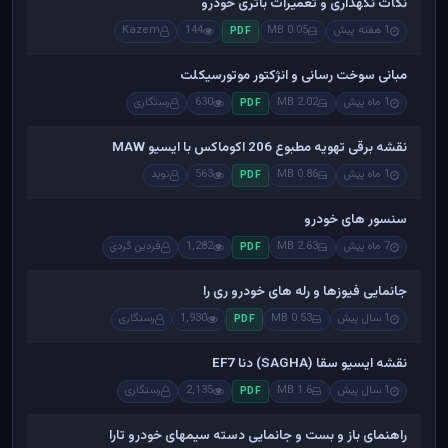
نکات نگهداری و تعمیرات باتری خودرو
1 هفته پیش
0.05 MB
144
Kazem
PDF
مبانی سوخت رسانی و انژکتور موتورسیکلت
1 ماه پیش
2.02 MB
630
رستگاری
PDF
نقشه برقی تهویه مطبوع 206 اکوماکس با ایسیو MAW
1 ماه پیش
0.86 MB
563
نوید
PDF
سنسور های خودرو
7 ماه پیش
2.63 MB
1,282
فردین گردی
PDF
جانمایی فیوزها و رله های خودرو ری را
1 سال پیش
0.53 MB
1,930
رستگاری
PDF
نقشه ایسیو سقا (SAGHA) دنا EF7
1 سال پیش
1.6 MB
2,135
رستگاری
PDF
راهنمای باز و بست و جانمایی دسته سیمهای خودرو تارا