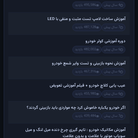
4 سال پیش
495,586 بازدید
آموزش ساخت لامپ تست مثبت و منفی با LED
7 سال پیش
487,128 بازدید
دوره آموزشی کولر خودرو
6 سال پیش
482,002 بازدید
آموزش نحوه بازبینی و تست وایر شمع خودرو
6 سال پیش
467,316 بازدید
عیب یابی کلاچ خودرو + فیلم آموزشی تعویض
6 سال پیش
455,980 بازدید
اگر خودرو یکباره خاموش کرد چه مواردی باید بازبینی گردند؟
7 سال پیش
439,484 بازدید
آموزش مکانیک خودرو : تایم گیری چرخ دنده میل لنگ و میل
سوپاپ موتور با علامت و بدون علامت