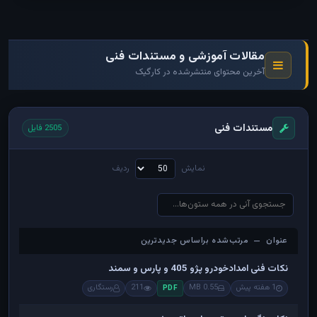
مقالات آموزشی و مستندات فنی
آخرین محتوای منتشرشده در کارگیک
مستندات فنی
2505 فایل
نمایش
ردیف
عنوان — مرتب‌شده براساس جدیدترین
عنوان — مرتب‌شده براساس جدیدترین
نکات فنی امدادخودرو پژو 405 و پارس و سمند
1 هفته پیش
0.55 MB
211
رستگاری
PDF