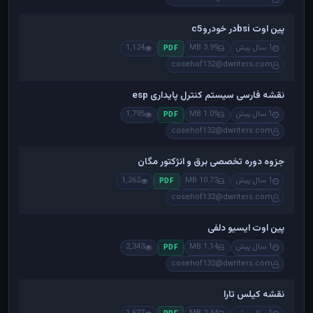
پین اوت bsiدر خودروc5
1 سال پیش
3.99 MB
1,124
PDF
cosehof132@dwriters.com
نقشه فارسی سیستم کنترل پایداری esp
1 سال پیش
1.09 MB
1,795
PDF
cosehof132@dwriters.com
جزوه دوره تخصصی برق و انژکتور مگان
1 سال پیش
10.73 MB
1,262
PDF
cosehof132@dwriters.com
پین اوت ایسیو دلفی
1 سال پیش
1.14 MB
2,343
PDF
cosehof132@dwriters.com
نقشه کیلس تارا