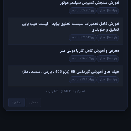
آموزش سنجش کمپرس سیلندر موتور
4 سال پیش
305,961 بازدید
آموزش کامل تعمیرات سیستم تعلیق پراید + لیست عیب یابی
تعلیق و جلوبندی
6 سال پیش
302,619 بازدید
معرفی و آموزش کامل کار با مولتی متر
6 سال پیش
296,759 بازدید
فیلم های آموزشی گیربکس BE (پژو 405 ، پارس ، سمند ، دنا)
7 سال پیش
293,164 بازدید
نمایش 1 تا 50 از 621 ردیف
‹ قبلی
بعدی ›