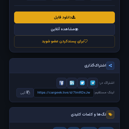
دانلود فایل
مشاهده آنلاین
برای پسندکردن عضو شوید
اشتراک‌گذاری
اشتراک در:
لینک مستقیم:
https://cargeek.live/d/7lmRDxJw
کپی
تگ‌ها و کلمات کلیدی