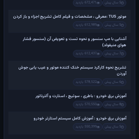
5 سال پیش
672,471 بازدید
موتور TU5 :معرفی ، مشخصات و فیلم کامل تشریح اجزاء و باز کردن
5 سال پیش
612,989 بازدید
آشنایی با مپ سنسور و نحوه تست و تعویض آن (سنسور فشار
هوای منیفولد)
7 سال پیش
612,437 بازدید
تشریح نحوه کارکرد سیستم خنک کننده موتور و عیب یابی جوش
آوردن
6 سال پیش
578,522 بازدید
آموزش برق خودرو : باطری ، سوئیچ ، استارت و آلترناتور
8 سال پیش
570,550 بازدید
آموزش برق خودرو : آموزش کامل سیستم استارتر خودرو
5 سال پیش
550,399 بازدید