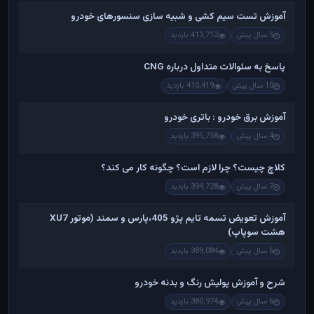
آموزش تست سیم کشی و شبیه سازی سنسورهای خودرو
5 سال پیش
413,712 بازدید
پاسخ به سئوالات متداول درباره CNG
10 سال پیش
410,419 بازدید
آموزش برق خودرو : باتری خودرو
4 سال پیش
395,758 بازدید
کلاچ چیست؟ چرا لازم است؟ چگونه کار می کند؟
7 سال پیش
394,728 بازدید
آموزش تعویض تسمه تایم پژو 405،پارس و سمند (موتور XU7
هشت سوپاپ)
6 سال پیش
389,084 بازدید
شرح و آموزش پولیش رنگ و بدنه خودرو
6 سال پیش
380,974 بازدید