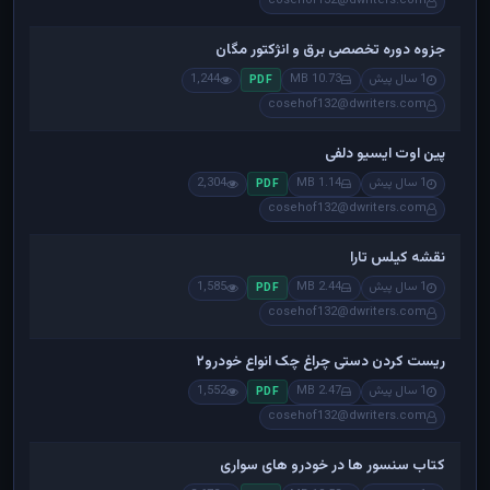
cosehof132@dwriters.com
جزوه دوره تخصصی برق و انژکتور مگان
1 سال پیش
10.73 MB
1,244
PDF
cosehof132@dwriters.com
پین اوت ایسیو دلفی
1 سال پیش
1.14 MB
2,304
PDF
cosehof132@dwriters.com
نقشه کیلس تارا
1 سال پیش
2.44 MB
1,585
PDF
cosehof132@dwriters.com
ریست کردن دستی چراغ چک انواع خودرو۲
1 سال پیش
2.47 MB
1,552
PDF
cosehof132@dwriters.com
کتاب سنسور ها در خودرو های سواری