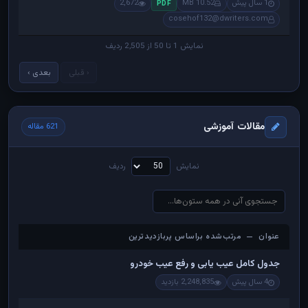
1 سال پیش
10.52 MB
2,672
PDF
cosehof132@dwriters.com
نمایش 1 تا 50 از 2,505 ردیف
‹ قبلی
بعدی ›
مقالات آموزشی
621 مقاله
نمایش
ردیف
عنوان — مرتب‌شده براساس پربازدیدترین
عنوان — مرتب‌شده براساس پربازدیدترین
جدول کامل عیب یابی و رفع عیب خودرو
4 سال پیش
2,248,835 بازدید