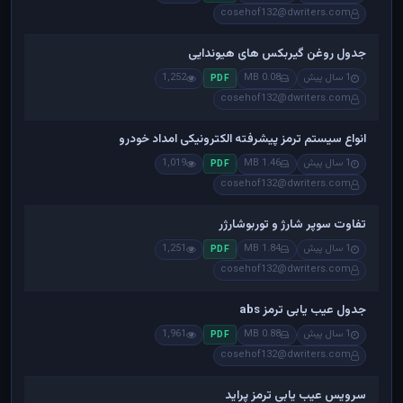
cosehof132@dwriters.com
جدول روغن گیربکس های هیوندایی
1 سال پیش
0.08 MB
1,252
PDF
cosehof132@dwriters.com
انواع سیستم ترمز پیشرفته الکترونیکی امداد خودرو
1 سال پیش
1.46 MB
1,019
PDF
cosehof132@dwriters.com
تفاوت سوپر شارژ و توربوشارژر
1 سال پیش
1.84 MB
1,251
PDF
cosehof132@dwriters.com
جدول عیب یابی ترمز abs
1 سال پیش
0.88 MB
1,961
PDF
cosehof132@dwriters.com
سرویس عیب یابی ترمز پراید