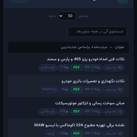
نمایش
ردیف
عنوان — مرتب‌شده براساس جدیدترین
عنوان — مرتب‌شده براساس جدیدترین
نکات فنی امدادخودرو پژو 405 و پارس و سمند
4 روز پیش
0.55 MB
114
رستگاری
PDF
نکات نگهداری و تعمیرات باتری خودرو
5 روز پیش
0.05 MB
96
Kazem
PDF
مبانی سوخت رسانی و انژکتور موتورسیکلت
1 ماه پیش
2.02 MB
593
رستگاری
PDF
نقشه برقی تهویه مطبوع 206 اکوماکس با ایسیو MAW
1 ماه پیش
0.86 MB
536
نوید
PDF