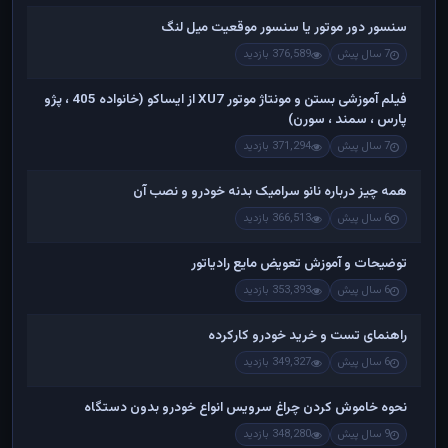
سنسور دور موتور یا سنسور موقعیت میل لنگ
7 سال پیش
376,589 بازدید
فیلم آموزشی بستن و مونتاژ موتور XU7 از ایساکو (خانواده 405 ، پژو
پارس ، سمند ، سورن)
7 سال پیش
371,294 بازدید
همه چیز درباره نانو سرامیک بدنه خودرو و نصب آن
6 سال پیش
366,513 بازدید
توضیحات و آموزش تعویض مایع رادیاتور
6 سال پیش
353,393 بازدید
راهنمای تست و خريد خودرو کارکرده
6 سال پیش
349,327 بازدید
نحوه خاموش کردن چراغ سرویس انواع خودرو بدون دستگاه
9 سال پیش
348,280 بازدید