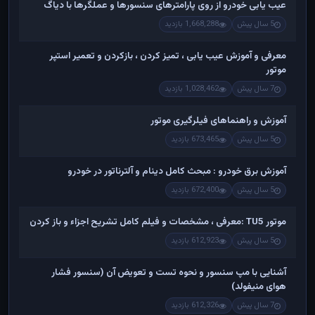
عیب یابی خودرو از روی پارامترهای سنسورها و عملگرها با دیاگ
5 سال پیش
1,668,288 بازدید
معرفی و آموزش عیب یابی ، تمیز کردن ، بازکردن و تعمیر استپر
موتور
7 سال پیش
1,028,462 بازدید
آموزش و راهنماهای فیلرگیری موتور
5 سال پیش
673,465 بازدید
آموزش برق خودرو : مبحث کامل دینام و آلترناتور در خودرو
5 سال پیش
672,400 بازدید
موتور TU5 :معرفی ، مشخصات و فیلم کامل تشریح اجزاء و باز کردن
5 سال پیش
612,923 بازدید
آشنایی با مپ سنسور و نحوه تست و تعویض آن (سنسور فشار
هوای منیفولد)
7 سال پیش
612,326 بازدید