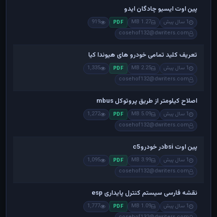
پین اوت ایسیو چادگان ایدو
1 سال پیش
1.27 MB
919
PDF
cosehof132@dwriters.com
تعریف کلید تمامی خودرو های هیوندا کیا
1 سال پیش
2.25 MB
1,335
PDF
cosehof132@dwriters.com
اصلاح کیلومتر از طریق پروتوکل mbus
1 سال پیش
5.09 MB
1,272
PDF
cosehof132@dwriters.com
پین اوت bsiدر خودروc5
1 سال پیش
3.99 MB
1,095
PDF
cosehof132@dwriters.com
نقشه فارسی سیستم کنترل پایداری esp
1 سال پیش
1.09 MB
1,777
PDF