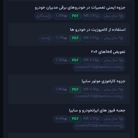
جزوه ایمنی تعمیرات در خودروهای برقی مدیران خودرو
1 سال پیش
2.81 MB
1,306
رستگاری
PDF
استفاده از کامپوزیت در خودرو ها
1 سال پیش
0.47 MB
1,195
حارث
PDF
تعویض ledهای ۲۰۶
1 سال پیش
4.22 MB
1,340
PDF
cosehof132@dwriters.com
جزوه کاراموزی موتور سایپا
1 سال پیش
0.36 MB
1,866
PDF
cosehof132@dwriters.com
جعبه فیوز های ایرانخودرو و سایپا
1 سال پیش
2.07 MB
4,546
PDF
cosehof132@dwriters.com