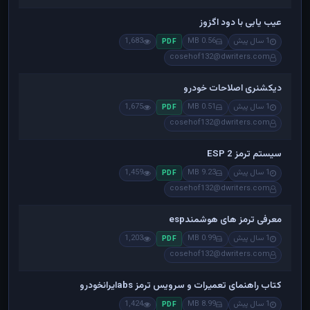
عیب یابی با دود اگزوز
1 سال پیش
0.56 MB
1,683
PDF
cosehof132@dwriters.com
دیکشنری اصلاحات خودرو
1 سال پیش
0.51 MB
1,675
PDF
cosehof132@dwriters.com
سیستم ترمز ESP 2
1 سال پیش
9.23 MB
1,459
PDF
cosehof132@dwriters.com
معرفی ترمز های هوشمندesp
1 سال پیش
0.99 MB
1,203
PDF
cosehof132@dwriters.com
کتاب راهنمای تعمیرات و سرویس ترمز absایرانخودرو
1 سال پیش
8.99 MB
1,424
PDF