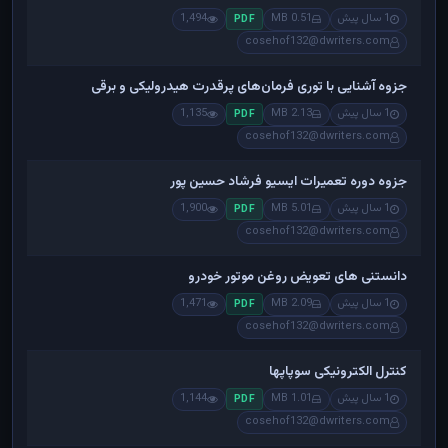
1 سال پیش
0.51 MB
1,494
PDF
cosehof132@dwriters.com
جزوه آشنایی با توری فرمان‌های پرقدرت هیدرولیکی و برقی
1 سال پیش
2.13 MB
1,135
PDF
cosehof132@dwriters.com
جزوه دوره تعمیرات ایسیو فرشاد حسین پور
1 سال پیش
5.01 MB
1,900
PDF
cosehof132@dwriters.com
دانستنی های تعویض روغن موتور خودرو
1 سال پیش
2.09 MB
1,471
PDF
cosehof132@dwriters.com
کنترل الکترونیکی سوپاپها
1 سال پیش
1.01 MB
1,144
PDF
cosehof132@dwriters.com