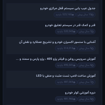
جدول عیب یابی سیستم قفل مرکزی خودرو
10 سال پیش
523,160 بازدید
فنر و کمک فنر در سیستم تعلیق خودرو
7 سال پیش
520,543 بازدید
آشنایی با سنسور اکسیژن خودرو و تشریح عملکرد و نقش آن
5 سال پیش
514,013 بازدید
آموزش سرویس روغن و فیلتر پژو 405 ، پژو پارس و سمند و ...
4 سال پیش
495,541 بازدید
آموزش ساخت لامپ تست مثبت و منفی با LED
7 سال پیش
487,069 بازدید
دوره آموزشی کولر خودرو
6 سال پیش
481,966 بازدید