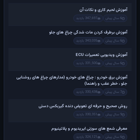
آموزش لحیم کاری و نکات آن
6 سال پیش
347,697 بازدید
آموزش برطرف کردن مات شدگی چراغ های جلو
6 سال پیش
343,035 بازدید
آموزش ویدیویی تعمیرات ECU
6 سال پیش
331,500 بازدید
آموزش برق خودرو : چراغ های خودرو (مدارهای چراغ های روشنایی
جلو ، خطر عقب و راهنما)
7 سال پیش
330,438 بازدید
روش صحیح و حرفه ای تعویض دنده گیربکس دستی
9 سال پیش
330,351 بازدید
معرفی شمع های سوزنی ایریدیوم و پلاتینیوم
6 سال پیش
324,121 بازدید