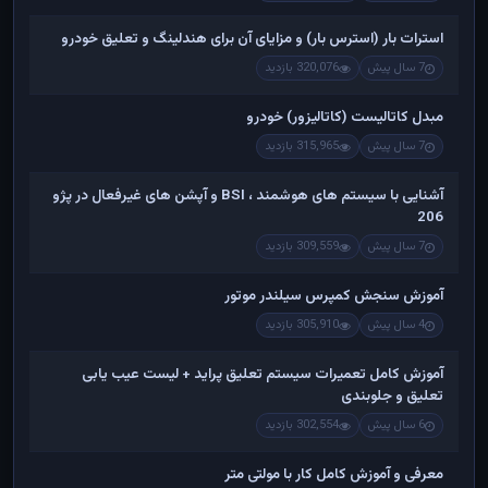
استرات بار (استرس بار) و مزایای آن برای هندلینگ و تعلیق خودرو
7 سال پیش
320,076 بازدید
مبدل کاتالیست (کاتالیزور) خودرو
7 سال پیش
315,965 بازدید
آشنایی با سیستم های هوشمند ، BSI و آپشن های غیرفعال در پژو
206
7 سال پیش
309,559 بازدید
آموزش سنجش کمپرس سیلندر موتور
4 سال پیش
305,910 بازدید
آموزش کامل تعمیرات سیستم تعلیق پراید + لیست عیب یابی
تعلیق و جلوبندی
6 سال پیش
302,554 بازدید
معرفی و آموزش کامل کار با مولتی متر