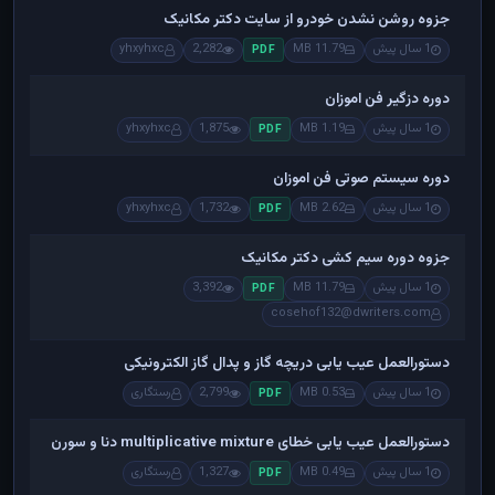
جزوه روشن نشدن خودرو از سایت دکتر مکانیک
1 سال پیش
11.79 MB
2,282
yhxyhxc
PDF
دوره دزگیر فن اموزان
1 سال پیش
1.19 MB
1,875
yhxyhxc
PDF
دوره سیستم صوتی فن اموزان
1 سال پیش
2.62 MB
1,732
yhxyhxc
PDF
جزوه دوره سیم کشی دکتر مکانیک
1 سال پیش
11.79 MB
3,392
PDF
cosehof132@dwriters.com
دستورالعمل عیب یابی دریچه گاز و پدال گاز الکترونیکی
1 سال پیش
0.53 MB
2,799
رستگاری
PDF
دستورالعمل عیب یابی خطای multiplicative mixture دنا و سورن
1 سال پیش
0.49 MB
1,327
رستگاری
PDF