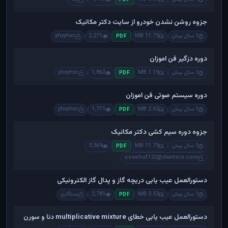
جزوه روشن نشدن خودرو از سایت دکتر مکانیک
1 سال پیش
11.79 MB
2,271
yhxyhxc
PDF
دوره دزگیر فن اموزان
1 سال پیش
1.19 MB
1,862
yhxyhxc
PDF
دوره سیستم صوتی فن اموزان
1 سال پیش
2.62 MB
1,711
yhxyhxc
PDF
جزوه دوره سیم کشی دکتر مکانیک
1 سال پیش
11.79 MB
3,369
PDF
cosehof132@dwriters.com
دستورالعمل عیب یابی دریچه گاز و پدال گاز الکترونیکی
1 سال پیش
0.53 MB
2,781
رستگاری
PDF
دستورالعمل عیب یابی خطای multiplicative mixture دنا و سورن