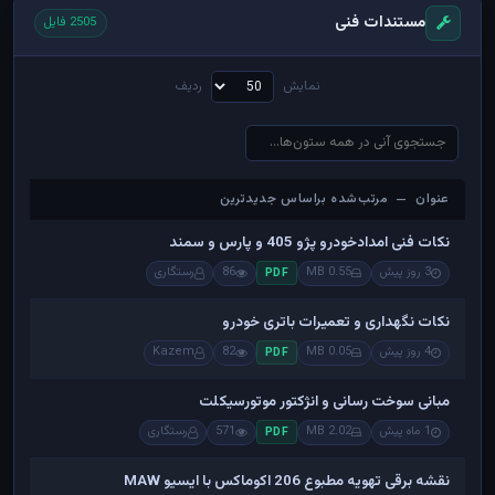
مستندات فنی
2505 فایل
نمایش
ردیف
عنوان — مرتب‌شده براساس جدیدترین
عنوان — مرتب‌شده براساس جدیدترین
نکات فنی امدادخودرو پژو 405 و پارس و سمند
3 روز پیش
0.55 MB
86
رستگاری
PDF
نکات نگهداری و تعمیرات باتری خودرو
4 روز پیش
0.05 MB
82
Kazem
PDF
مبانی سوخت رسانی و انژکتور موتورسیکلت
1 ماه پیش
2.02 MB
571
رستگاری
PDF
نقشه برقی تهویه مطبوع 206 اکوماکس با ایسیو MAW