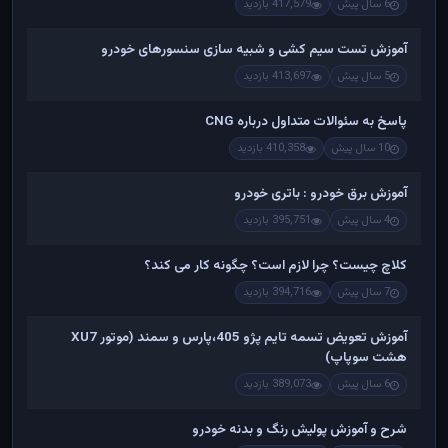
6 سال پیش
417,579 بازدید
آموزش تست سیم کشی و شبیه سازی سنسورهای خودرو
5 سال پیش
413,697 بازدید
پاسخ به سئوالات متداول درباره CNG
10 سال پیش
410,358 بازدید
آموزش برق خودرو : باتری خودرو
4 سال پیش
395,751 بازدید
کلاچ چیست؟ چرا لازم است؟ چگونه کار می کند؟
7 سال پیش
394,716 بازدید
آموزش تعویض تسمه تایم پژو 405،پارس و سمند (موتور XU7
هشت سوپاپ)
6 سال پیش
389,073 بازدید
شرح و آموزش پولیش رنگ و بدنه خودرو