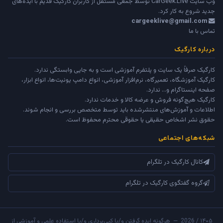
وب سایت
CarGeek.Live
توسط جمعی مستقل از کاربران کارگیک قدیم با ایده‌های
جدید شروع به کار کرد.
cargeeklive@gmail.com
تماس با ما
درباره کارگیک
کارگیک صرفاً یک سایت و پلتفرم آموزشی است و به جایی وابستگی ندارد.
کارگیک آموزشگاه، تعمیرگاه، نرم‌افزار آموزشی، انواع دامپ یونیت‌ها، انواع ابزار،
صفحه اینستاگرام و... ندارد.
کارگیک هیچ‌گونه فروش و عرضه کالا و خدمات ندارد.
اطلاعات و آموزش‌های منتشرشده باید توسط متخصص بررسی و انجام شوند.
حقوق نشر اشخاص حقیقی یا حقوقی محترم محفوظ است.
شبکه‌های اجتماعی
کانال کارگیک در تلگرام
گروه گفتگوی کارگیک در تلگرام
۱۴۰۵ / 2026 — هرگونه ایده گرفتن و/یا کپی‌برداری و/یا استفاده علمی و آموزشی از