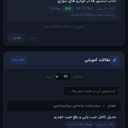
کتاب سنسور ها در خودرو های سواری
1 سال پیش
10.52 MB
2,659
PDF
cosehof132@dwriters.com
نمایش 1 تا 50 از 2,505 ردیف
‹ قبلی
بعدی ›
مقالات آموزشی
621 مقاله
نمایش
ردیف
عنوان — مرتب‌شده براساس پربازدیدترین
عنوان — مرتب‌شده براساس پربازدیدترین
جدول کامل عیب یابی و رفع عیب خودرو
4 سال پیش
2,248,783 بازدید