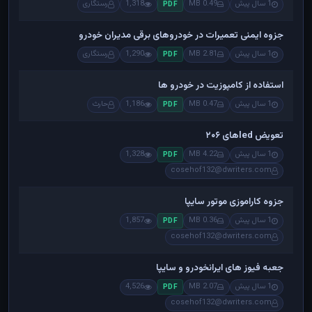
1 سال پیش
0.49 MB
1,318
رستگاری
PDF
جزوه ایمنی تعمیرات در خودروهای برقی مدیران خودرو
1 سال پیش
2.81 MB
1,290
رستگاری
PDF
استفاده از کامپوزیت در خودرو ها
1 سال پیش
0.47 MB
1,186
حارث
PDF
تعویض ledهای ۲۰۶
1 سال پیش
4.22 MB
1,328
PDF
cosehof132@dwriters.com
جزوه کاراموزی موتور سایپا
1 سال پیش
0.36 MB
1,857
PDF
cosehof132@dwriters.com
جعبه فیوز های ایرانخودرو و سایپا
1 سال پیش
2.07 MB
4,526
PDF
cosehof132@dwriters.com