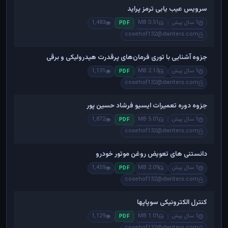
سرویس عیب یابی ترمز پراید
1 سال پیش
0.51 MB
1,483
PDF
cosehof132@dwriters.com
جزوه آشنایی با توری فرمان‌های پرقدرت هیدرولیکی و برقی
1 سال پیش
2.13 MB
1,131
PDF
cosehof132@dwriters.com
جزوه دوره تعمیرات ایسیو فرشاد حسین پور
1 سال پیش
5.01 MB
1,872
PDF
cosehof132@dwriters.com
دانستنی های تعویض روغن موتور خودرو
1 سال پیش
2.09 MB
1,459
PDF
cosehof132@dwriters.com
کنترل الکترونیکی سوپاپها
1 سال پیش
1.01 MB
1,129
PDF
cosehof132@dwriters.com