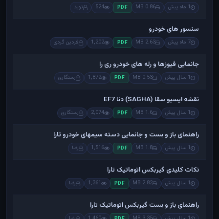
1 ماه پیش
0.86 MB
524
نوید
PDF
سنسور های خودرو
7 ماه پیش
2.63 MB
1,202
فردین گردی
PDF
جانمایی فیوزها و رله های خودرو ری را
1 سال پیش
0.53 MB
1,872
رستگاری
PDF
نقشه ایسیو سقا (SAGHA) دنا EF7
1 سال پیش
1.6 MB
2,074
رستگاری
PDF
راهنمای باز و بست و جانمایی دسته سیمهای خودرو تارا
1 سال پیش
1.8 MB
1,516
رضا
PDF
نکات کلیدی گیربکس اتوماتیک تارا
1 سال پیش
2.82 MB
1,361
رضا
PDF
راهنمای باز و بست گیربکس اتوماتیک تارا
1 سال پیش
3.35 MB
1,460
رضا
PDF