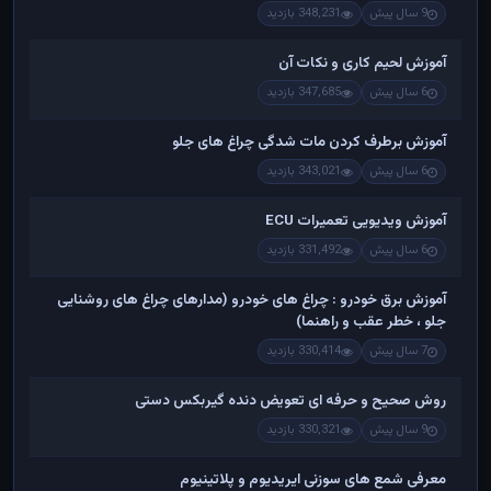
9 سال پیش
348,231 بازدید
آموزش لحیم کاری و نکات آن
6 سال پیش
347,685 بازدید
آموزش برطرف کردن مات شدگی چراغ های جلو
6 سال پیش
343,021 بازدید
آموزش ویدیویی تعمیرات ECU
6 سال پیش
331,492 بازدید
آموزش برق خودرو : چراغ های خودرو (مدارهای چراغ های روشنایی
جلو ، خطر عقب و راهنما)
7 سال پیش
330,414 بازدید
روش صحیح و حرفه ای تعویض دنده گیربکس دستی
9 سال پیش
330,321 بازدید
معرفی شمع های سوزنی ایریدیوم و پلاتینیوم