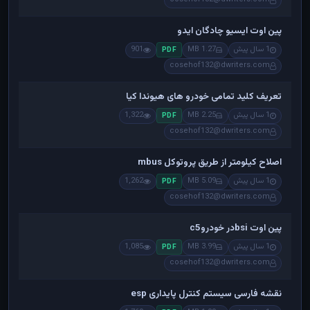
پین اوت ایسیو چادگان ایدو
1 سال پیش
1.27 MB
901
PDF
cosehof132@dwriters.com
تعریف کلید تمامی خودرو های هیوندا کیا
1 سال پیش
2.25 MB
1,322
PDF
cosehof132@dwriters.com
اصلاح کیلومتر از طریق پروتوکل mbus
1 سال پیش
5.09 MB
1,262
PDF
cosehof132@dwriters.com
پین اوت bsiدر خودروc5
1 سال پیش
3.99 MB
1,085
PDF
cosehof132@dwriters.com
نقشه فارسی سیستم کنترل پایداری esp