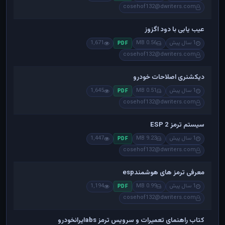
cosehof132@dwriters.com
عیب یابی با دود اگزوز
1 سال پیش
0.56 MB
1,671
PDF
cosehof132@dwriters.com
دیکشنری اصلاحات خودرو
1 سال پیش
0.51 MB
1,645
PDF
cosehof132@dwriters.com
سیستم ترمز ESP 2
1 سال پیش
9.23 MB
1,447
PDF
cosehof132@dwriters.com
معرفی ترمز های هوشمندesp
1 سال پیش
0.99 MB
1,194
PDF
cosehof132@dwriters.com
کتاب راهنمای تعمیرات و سرویس ترمز absایرانخودرو