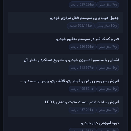
7 سال پیش
529,224 بازدید
جدول عیب یابی سیستم قفل مرکزی خودرو
10 سال پیش
523,111 بازدید
فنر و کمک فنر در سیستم تعلیق خودرو
7 سال پیش
520,524 بازدید
آشنایی با سنسور اکسیژن خودرو و تشریح عملکرد و نقش آن
5 سال پیش
513,997 بازدید
آموزش سرویس روغن و فیلتر پژو 405 ، پژو پارس و سمند و ...
4 سال پیش
495,521 بازدید
آموزش ساخت لامپ تست مثبت و منفی با LED
7 سال پیش
487,044 بازدید
دوره آموزشی کولر خودرو