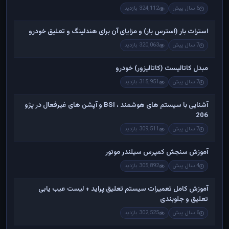
6 سال پیش
324,112 بازدید
استرات بار (استرس بار) و مزایای آن برای هندلینگ و تعلیق خودرو
7 سال پیش
320,063 بازدید
مبدل کاتالیست (کاتالیزور) خودرو
7 سال پیش
315,951 بازدید
آشنایی با سیستم های هوشمند ، BSI و آپشن های غیرفعال در پژو
206
7 سال پیش
309,511 بازدید
آموزش سنجش کمپرس سیلندر موتور
4 سال پیش
305,892 بازدید
آموزش کامل تعمیرات سیستم تعلیق پراید + لیست عیب یابی
تعلیق و جلوبندی
6 سال پیش
302,525 بازدید