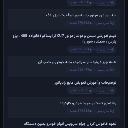
6 سال پیش
380,950 بازدید
سنسور دور موتور یا سنسور موقعیت میل لنگ
7 سال پیش
376,552 بازدید
فیلم آموزشی بستن و مونتاژ موتور XU7 از ایساکو (خانواده 405 ، پژو
پارس ، سمند ، سورن)
7 سال پیش
371,274 بازدید
همه چیز درباره نانو سرامیک بدنه خودرو و نصب آن
6 سال پیش
366,499 بازدید
توضیحات و آموزش تعویض مایع رادیاتور
6 سال پیش
353,381 بازدید
راهنمای تست و خريد خودرو کارکرده
6 سال پیش
349,313 بازدید
نحوه خاموش کردن چراغ سرویس انواع خودرو بدون دستگاه