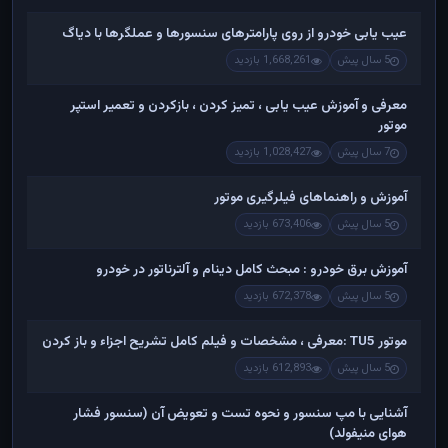
عیب یابی خودرو از روی پارامترهای سنسورها و عملگرها با دیاگ
5 سال پیش
1,668,261 بازدید
معرفی و آموزش عیب یابی ، تمیز کردن ، بازکردن و تعمیر استپر
موتور
7 سال پیش
1,028,427 بازدید
آموزش و راهنماهای فیلرگیری موتور
5 سال پیش
673,406 بازدید
آموزش برق خودرو : مبحث کامل دینام و آلترناتور در خودرو
5 سال پیش
672,378 بازدید
موتور TU5 :معرفی ، مشخصات و فیلم کامل تشریح اجزاء و باز کردن
5 سال پیش
612,893 بازدید
آشنایی با مپ سنسور و نحوه تست و تعویض آن (سنسور فشار
هوای منیفولد)