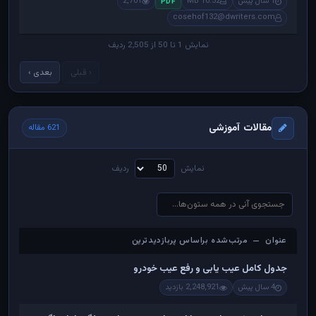
1 سال پیش
10.52 MB
2,701
PDF
cosehof132@dwriters.com
نمایش 1 تا 50 از 2,505 ردیف
‹ قبلی
بعدی ›
مقالات آموزشی
621 مقاله
نمایش
ردیف
عنوان — مرتب‌شده براساس پربازدیدترین
عنوان — مرتب‌شده براساس پربازدیدترین
جدول کامل عیب یابی و رفع عیب خودرو
4 سال پیش
2,248,921 بازدید