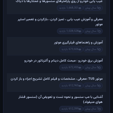
عیب یابی خودرو از روی پارامترهای سنسورها و عملگرها با دیاگ
5 سال پیش
1,668,351 بازدید
معرفی و آموزش عیب یابی ، تمیز کردن ، بازکردن و تعمیر استپر
موتور
7 سال پیش
1,028,528 بازدید
آموزش و راهنماهای فیلرگیری موتور
5 سال پیش
673,606 بازدید
آموزش برق خودرو : مبحث کامل دینام و آلترناتور در خودرو
5 سال پیش
672,455 بازدید
موتور TU5 :معرفی ، مشخصات و فیلم کامل تشریح اجزاء و باز کردن
5 سال پیش
612,965 بازدید
آشنایی با مپ سنسور و نحوه تست و تعویض آن (سنسور فشار
هوای منیفولد)
7 سال پیش
612,399 بازدید