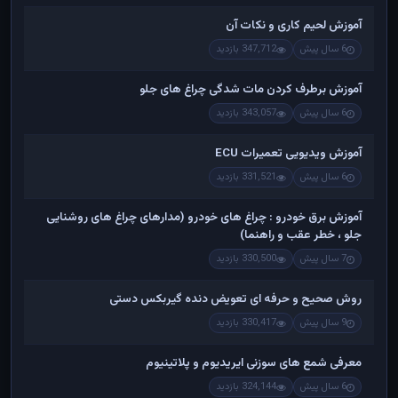
آموزش لحیم کاری و نکات آن
6 سال پیش
347,712 بازدید
آموزش برطرف کردن مات شدگی چراغ های جلو
6 سال پیش
343,057 بازدید
آموزش ویدیویی تعمیرات ECU
6 سال پیش
331,521 بازدید
آموزش برق خودرو : چراغ های خودرو (مدارهای چراغ های روشنایی
جلو ، خطر عقب و راهنما)
7 سال پیش
330,500 بازدید
روش صحیح و حرفه ای تعویض دنده گیربکس دستی
9 سال پیش
330,417 بازدید
معرفی شمع های سوزنی ایریدیوم و پلاتینیوم
6 سال پیش
324,144 بازدید