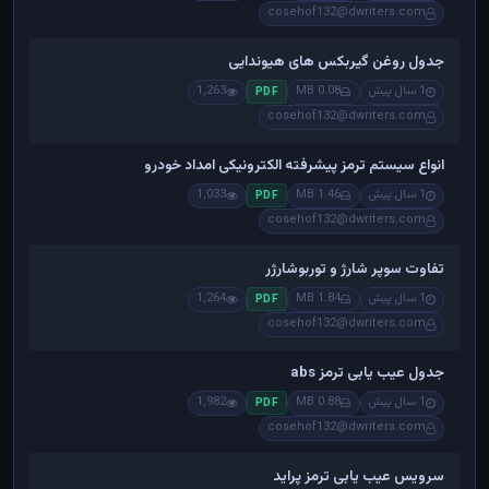
cosehof132@dwriters.com
جدول روغن گیربکس های هیوندایی
1 سال پیش
0.08 MB
1,263
PDF
cosehof132@dwriters.com
انواع سیستم ترمز پیشرفته الکترونیکی امداد خودرو
1 سال پیش
1.46 MB
1,033
PDF
cosehof132@dwriters.com
تفاوت سوپر شارژ و توربوشارژر
1 سال پیش
1.84 MB
1,264
PDF
cosehof132@dwriters.com
جدول عیب یابی ترمز abs
1 سال پیش
0.88 MB
1,982
PDF
cosehof132@dwriters.com
سرویس عیب یابی ترمز پراید