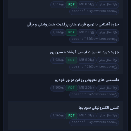
1 سال پیش
0.51 MB
1,514
PDF
cosehof132@dwriters.com
جزوه آشنایی با توری فرمان‌های پرقدرت هیدرولیکی و برقی
1 سال پیش
2.13 MB
1,142
PDF
cosehof132@dwriters.com
جزوه دوره تعمیرات ایسیو فرشاد حسین پور
1 سال پیش
5.01 MB
1,936
PDF
cosehof132@dwriters.com
دانستنی های تعویض روغن موتور خودرو
1 سال پیش
2.09 MB
1,500
PDF
cosehof132@dwriters.com
کنترل الکترونیکی سوپاپها
1 سال پیش
1.01 MB
1,165
PDF
cosehof132@dwriters.com