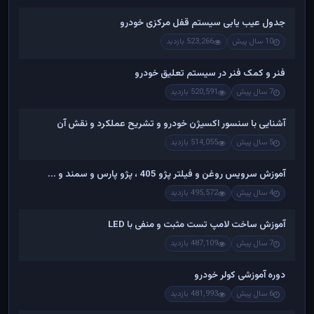
جدول عیب یابی سیستم قفل مرکزی خودرو
10 سال پیش
523,266 بازدید
فنر و کمک فنر در سیستم تعلیق خودرو
7 سال پیش
520,591 بازدید
آشنایی با سنسور اکسیژن خودرو و تشریح عملکرد و نقش آن
5 سال پیش
514,055 بازدید
آموزش سرویس روغن و فیلتر پژو 405 ، پژو پارس و سمند و ...
4 سال پیش
495,572 بازدید
آموزش ساخت لامپ تست مثبت و منفی با LED
7 سال پیش
487,109 بازدید
دوره آموزشی کولر خودرو
6 سال پیش
481,993 بازدید