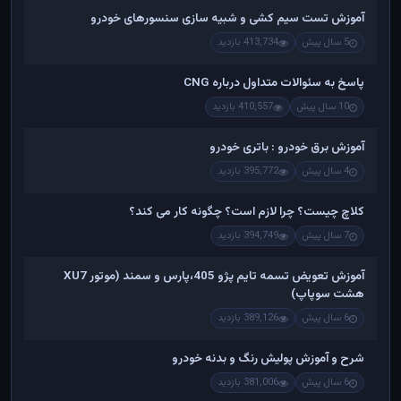
آموزش تست سیم کشی و شبیه سازی سنسورهای خودرو
5 سال پیش
413,734 بازدید
پاسخ به سئوالات متداول درباره CNG
10 سال پیش
410,557 بازدید
آموزش برق خودرو : باتری خودرو
4 سال پیش
395,772 بازدید
کلاچ چیست؟ چرا لازم است؟ چگونه کار می کند؟
7 سال پیش
394,749 بازدید
آموزش تعویض تسمه تایم پژو 405،پارس و سمند (موتور XU7
هشت سوپاپ)
6 سال پیش
389,126 بازدید
شرح و آموزش پولیش رنگ و بدنه خودرو
6 سال پیش
381,006 بازدید