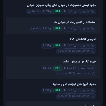
جزوه ایمنی تعمیرات در خودروهای برقی مدیران خودرو
1 سال پیش
2.81 MB
1,324
رستگاری
PDF
استفاده از کامپوزیت در خودرو ها
1 سال پیش
0.47 MB
1,217
حارث
PDF
تعویض ledهای ۲۰۶
1 سال پیش
4.22 MB
1,354
PDF
cosehof132@dwriters.com
جزوه کاراموزی موتور سایپا
1 سال پیش
0.36 MB
1,874
PDF
cosehof132@dwriters.com
جعبه فیوز های ایرانخودرو و سایپا
1 سال پیش
2.07 MB
4,591
PDF
cosehof132@dwriters.com