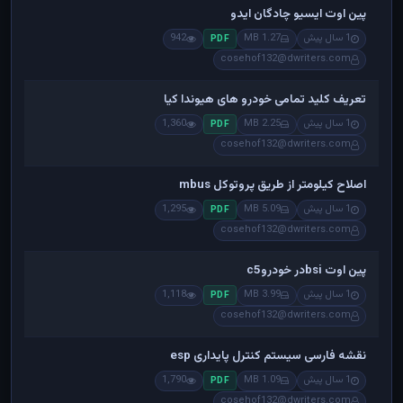
پین اوت ایسیو چادگان ایدو
1 سال پیش
1.27 MB
942
PDF
cosehof132@dwriters.com
تعریف کلید تمامی خودرو های هیوندا کیا
1 سال پیش
2.25 MB
1,360
PDF
cosehof132@dwriters.com
اصلاح کیلومتر از طریق پروتوکل mbus
1 سال پیش
5.09 MB
1,295
PDF
cosehof132@dwriters.com
پین اوت bsiدر خودروc5
1 سال پیش
3.99 MB
1,118
PDF
cosehof132@dwriters.com
نقشه فارسی سیستم کنترل پایداری esp
1 سال پیش
1.09 MB
1,790
PDF
cosehof132@dwriters.com