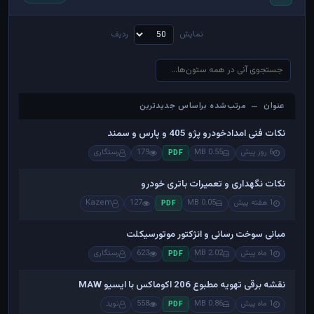
نمایش
ردیف
عنوان — مرتب‌شده براساس جدیدترین
عنوان — مرتب‌شده براساس جدیدترین
نکات فنی امدادخودرو پژو 405 و پارس و سمند
6 روز پیش
0.55 MB
179
رستگاری
PDF
نکات نگهداری و تعمیرات باتری خودرو
1 هفته پیش
0.05 MB
127
Kazem
PDF
مبانی سوخت رسانی و انژکتور موتورسیکلت
1 ماه پیش
2.02 MB
623
رستگاری
PDF
نقشه برقی تهویه مطبوع 206 اکوماکس با ایسیو MAW
1 ماه پیش
0.86 MB
558
نوید
PDF