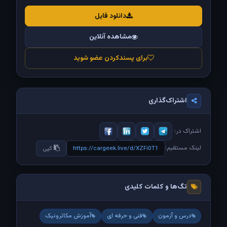
دانلود فایل
مشاهده آنلاین
برای پسندکردن عضو شوید
اشتراک‌گذاری
اشتراک در:
لینک مستقیم:
https://cargeek.live/d/XZFi0T1
کپی
تگ‌ها و کلمات کلیدی
درس و آزمون
فنی و حرفه ای
آموزش مکاترونیک