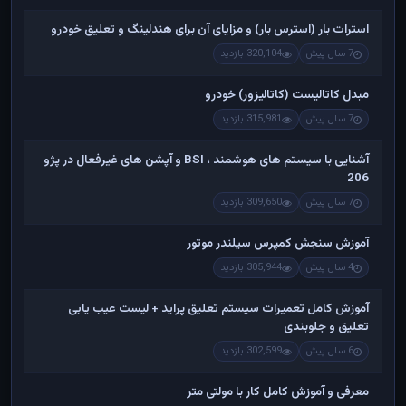
استرات بار (استرس بار) و مزایای آن برای هندلینگ و تعلیق خودرو
7 سال پیش
320,104 بازدید
مبدل کاتالیست (کاتالیزور) خودرو
7 سال پیش
315,981 بازدید
آشنایی با سیستم های هوشمند ، BSI و آپشن های غیرفعال در پژو
206
7 سال پیش
309,650 بازدید
آموزش سنجش کمپرس سیلندر موتور
4 سال پیش
305,944 بازدید
آموزش کامل تعمیرات سیستم تعلیق پراید + لیست عیب یابی
تعلیق و جلوبندی
6 سال پیش
302,599 بازدید
معرفی و آموزش کامل کار با مولتی متر