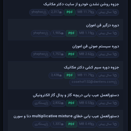
جزوه روشن نشدن خودرو از سایت دکتر مکانیک
1 سال پیش
11.79 MB
2,317
yhxyhxc
PDF
دوره دزگیر فن اموزان
1 سال پیش
1.19 MB
1,905
yhxyhxc
PDF
دوره سیستم صوتی فن اموزان
1 سال پیش
2.62 MB
1,757
yhxyhxc
PDF
جزوه دوره سیم کشی دکتر مکانیک
1 سال پیش
11.79 MB
3,438
PDF
cosehof132@dwriters.com
دستورالعمل عیب یابی دریچه گاز و پدال گاز الکترونیکی
1 سال پیش
0.53 MB
2,832
رستگاری
PDF
دستورالعمل عیب یابی خطای multiplicative mixture دنا و سورن
1 سال پیش
0.49 MB
1,337
رستگاری
PDF