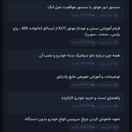
سنسور دور موتور یا سنسور موقعیت میل لنگ
7 سال پیش
376,645 بازدید
فیلم آموزشی بستن و مونتاژ موتور XU7 از ایساکو (خانواده 405 ، پژو
پارس ، سمند ، سورن)
7 سال پیش
371,322 بازدید
همه چیز درباره نانو سرامیک بدنه خودرو و نصب آن
6 سال پیش
366,540 بازدید
توضیحات و آموزش تعویض مایع رادیاتور
6 سال پیش
353,418 بازدید
راهنمای تست و خريد خودرو کارکرده
6 سال پیش
349,353 بازدید
نحوه خاموش کردن چراغ سرویس انواع خودرو بدون دستگاه
9 سال پیش
348,379 بازدید