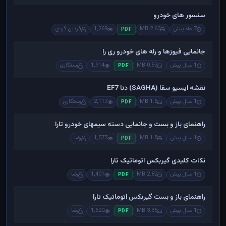
سنسور های خودرو
7 ماه پیش
2.63 MB
1,269
فردین گردی
PDF
جانمایی فیوزها و رله های خودرو ری را
1 سال پیش
0.53 MB
1,914
رستگاری
PDF
نقشه ایسیو سقا (SAGHA) دنا EF7
1 سال پیش
1.6 MB
2,117
رستگاری
PDF
راهنمای باز و بست و جانمایی دسته سیمهای خودرو تارا
1 سال پیش
1.8 MB
1,577
رضا
PDF
نکات کلیدی گیربکس اتوماتیک تارا
1 سال پیش
2.82 MB
1,401
رضا
PDF
راهنمای باز و بست گیربکس اتوماتیک تارا
1 سال پیش
3.35 MB
1,520
رضا
PDF