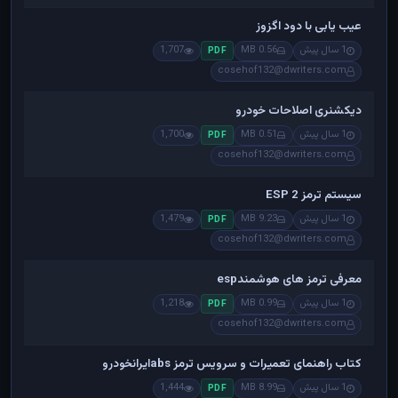
عیب یابی با دود اگزوز
1 سال پیش
0.56 MB
1,707
PDF
cosehof132@dwriters.com
دیکشنری اصلاحات خودرو
1 سال پیش
0.51 MB
1,700
PDF
cosehof132@dwriters.com
سیستم ترمز ESP 2
1 سال پیش
9.23 MB
1,479
PDF
cosehof132@dwriters.com
معرفی ترمز های هوشمندesp
1 سال پیش
0.99 MB
1,218
PDF
cosehof132@dwriters.com
کتاب راهنمای تعمیرات و سرویس ترمز absایرانخودرو
1 سال پیش
8.99 MB
1,444
PDF