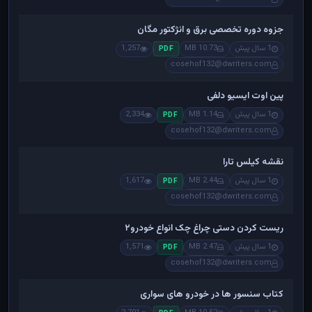
جزوه دوره تخصصی برق و انژکتور مگان
1 سال پیش
10.73 MB
1,257
PDF
cosehof132@dwriters.com
پین اوت ایسیو دلفی
1 سال پیش
1.14 MB
2,334
PDF
cosehof132@dwriters.com
نقشه کیلس تارا
1 سال پیش
2.44 MB
1,617
PDF
cosehof132@dwriters.com
ریست کردن دستی چراغ چک انواع خودرو۲
1 سال پیش
2.47 MB
1,571
PDF
cosehof132@dwriters.com
کتاب سنسور ها در خودرو های سواری