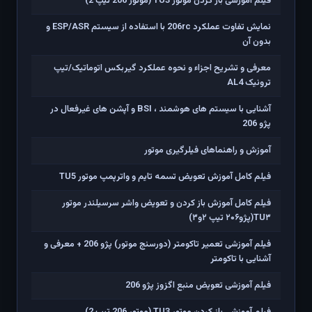
فیلم آموزشی باز کردن موتور TU3 (موتور 206 تیپ 2)
نمایش تفاوت عملکرد 206rc با استفاده از سیستم ESP/ASR و
بدون آن
معرفی و تشریح اجزاء و نحوه عملکرد گیربکس اتوماتیک/تیپ
ترونیک AL4
آشنایی با سیستم های هوشمند ، BSI و آپشن های غیرفعال در
پژو 206
آموزش و راهنماهای فیلرگیری موتور
فیلم کامل آموزش تعویض تسمه تایم و واترپمپ موتور TU5
فیلم کامل آموزش باز کردن و تعویض واشر سرسیلندر موتور
TU۳(پژو۲۰۶ تیپ ۲و۳)
فیلم آموزشی تعمیر تاکومتر (دورسنج موتور) پژو 206 + معرفی و
آشنایی با تاکومتر
فیلم آموزشی تعویض منبع اگزوز پژو 206
فیلم آموزشی باز کردن موتور TU3 (موتور 206 تیپ 2)