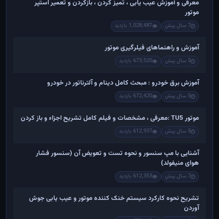
معرفی و آموزش عیب یابی ، تمیز کردن ، بازکردن و تعمیر استپر
موتور
7 سال پیش
1,028,487 بازدید
آموزش و راهنماهای فیلرگیری موتور
5 سال پیش
673,520 بازدید
آموزش برق خودرو : مبحث کامل دینام و آلترناتور در خودرو
5 سال پیش
672,420 بازدید
موتور TU5 :معرفی ، مشخصات و فیلم کامل تشریح اجزاء و باز کردن
5 سال پیش
612,937 بازدید
آشنایی با مپ سنسور و نحوه تست و تعویض آن (سنسور فشار
هوای منیفولد)
7 سال پیش
612,353 بازدید
تشریح نحوه کارکرد سیستم خنک کننده موتور و عیب یابی جوش
آوردن