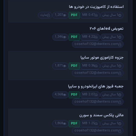
استفاده از کامپوزیت در خودرو ها
1 سال پیش
0.47 MB
1,207
حارث
PDF
تعویض ledهای ۲۰۶
1 سال پیش
4.22 MB
1,346
PDF
cosehof132@dwriters.com
جزوه کاراموزی موتور سایپا
1 سال پیش
0.36 MB
1,871
PDF
cosehof132@dwriters.com
جعبه فیوز های ایرانخودرو و سایپا
1 سال پیش
2.07 MB
4,568
PDF
cosehof132@dwriters.com
مالتی پلکس سمند و سورن
1 سال پیش
1.25 MB
1,868
PDF
cosehof132@dwriters.com