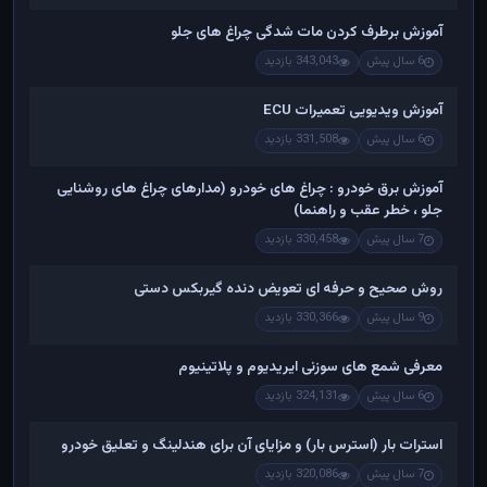
آموزش برطرف کردن مات شدگی چراغ های جلو
6 سال پیش
343,043 بازدید
آموزش ویدیویی تعمیرات ECU
6 سال پیش
331,508 بازدید
آموزش برق خودرو : چراغ های خودرو (مدارهای چراغ های روشنایی
جلو ، خطر عقب و راهنما)
7 سال پیش
330,458 بازدید
روش صحیح و حرفه ای تعویض دنده گیربکس دستی
9 سال پیش
330,366 بازدید
معرفی شمع های سوزنی ایریدیوم و پلاتینیوم
6 سال پیش
324,131 بازدید
استرات بار (استرس بار) و مزایای آن برای هندلینگ و تعلیق خودرو
7 سال پیش
320,086 بازدید