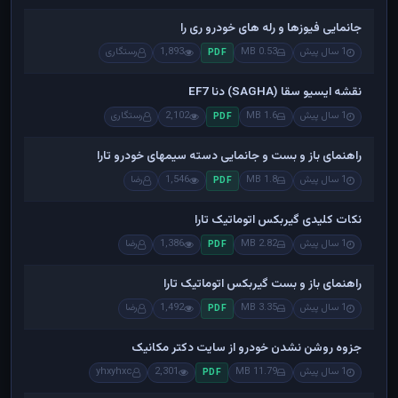
جانمایی فیوزها و رله های خودرو ری را
1 سال پیش
0.53 MB
1,893
رستگاری
PDF
نقشه ایسیو سقا (SAGHA) دنا EF7
1 سال پیش
1.6 MB
2,102
رستگاری
PDF
راهنمای باز و بست و جانمایی دسته سیمهای خودرو تارا
1 سال پیش
1.8 MB
1,546
رضا
PDF
نکات کلیدی گیربکس اتوماتیک تارا
1 سال پیش
2.82 MB
1,386
رضا
PDF
راهنمای باز و بست گیربکس اتوماتیک تارا
1 سال پیش
3.35 MB
1,492
رضا
PDF
جزوه روشن نشدن خودرو از سایت دکتر مکانیک
1 سال پیش
11.79 MB
2,301
yhxyhxc
PDF