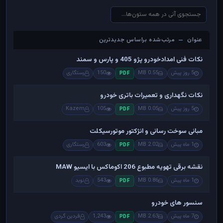
عنوان — مرتب‌شده براساس جدیدترین
عنوان — مرتب‌شده براساس جدیدترین
نکات فنی امدادخودرو پژو 405 و پارس و سمند
5 روز پیش
0.55 MB
150
رستگاری
PDF
نکات نگهداری و تعمیرات باتری خودرو
5 روز پیش
0.05 MB
105
Kazem
PDF
مبانی سوخت رسانی و انژکتور موتورسیکلت
1 ماه پیش
2.02 MB
603
رستگاری
PDF
نقشه برقی تهویه مطبوع 206 اکوماکس با ایسیو MAW
1 ماه پیش
0.86 MB
543
نوید
PDF
سنسور های خودرو
7 ماه پیش
2.63 MB
1,243
فردین گردی
PDF