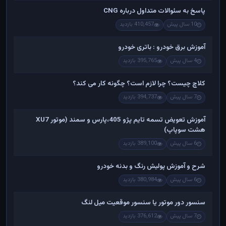
پاسخ به سئوالات متداول درباره CNG
10 سال پیش
410,457 بازدید
آموزش برق خودرو : باتری خودرو
4 سال پیش
395,765 بازدید
کلاچ چیست؟ چرا لازم است؟ چگونه کار می کند؟
7 سال پیش
394,737 بازدید
آموزش تعویض تسمه تایم پژو 405،پارس و سمند (موتور XU7
هشت سوپاپ)
6 سال پیش
389,100 بازدید
شرح و آموزش پولیش رنگ و بدنه خودرو
6 سال پیش
380,984 بازدید
سنسور دور موتور یا سنسور موقعیت میل لنگ
7 سال پیش
376,612 بازدید