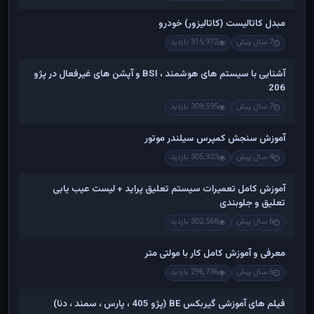
مبدل کاتالیست (کاتالیزور) خودرو
7 سال پیش
315,972 بازدید
آشنایی با سیستم های هوشمند ، BSI و آپشن های غیرفعال در پژو
206
7 سال پیش
309,595 بازدید
آموزش سنجش کمپرس سیلندر موتور
4 سال پیش
305,923 بازدید
آموزش کامل تعمیرات سیستم تعلیق پراید + لیست عیب یابی
تعلیق و جلوبندی
6 سال پیش
302,568 بازدید
معرفی و آموزش کامل کار با مولتی متر
6 سال پیش
296,736 بازدید
فیلم های آموزشی گیربکس BE (پژو 405 ، پارس ، سمند ، دنا)