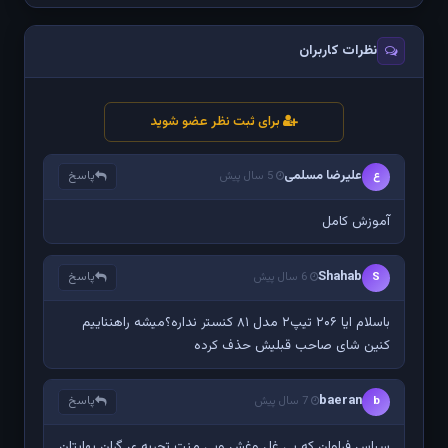
نظرات کاربران
برای ثبت نظر عضو شوید
علیرضا مسلمی
پاسخ
ع
5 سال پیش
آموزش کامل
Shahab
پاسخ
S
6 سال پیش
باسلام ایا ۲۰۶ تیپ۲ مدل ۸۱ کنستر نداره؟میشه راهنناییم
کنین شای صاحب قبلیش حذف کرده
baeran
پاسخ
b
7 سال پیش
سپاس فراوان که بی غل وغش وبی منت تجربه ی گران بهایتان