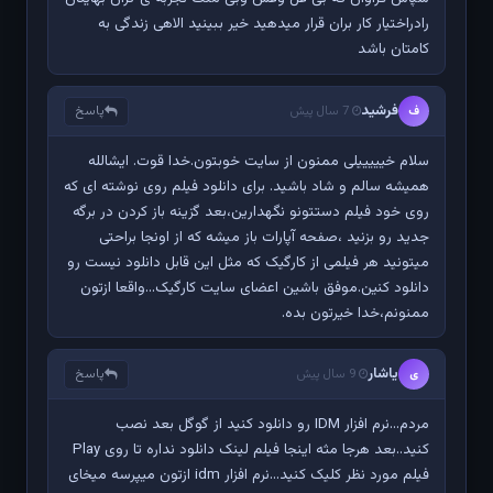
رادراختیار کار بران قرار میدهید خیر ببینید الاهی زندگی به
کامتان باشد
فرشید
پاسخ
ف
7 سال پیش
سلام خیییییلی ممنون از سایت خوبتون.خدا قوت. ایشالله
همیشه سالم و شاد باشید. برای دانلود فیلم روی نوشته ای که
روی خود فیلم دستتونو نگهدارین،بعد گزینه باز کردن در برگه
جدید رو بزنید ،صفحه آپارات باز میشه که از اونجا براحتی
میتونید هر فیلمی از کارگیک که مثل این قابل دانلود نیست رو
دانلود کنین.موفق باشین اعضای سایت کارگیک...واقعا ازتون
ممنونم،خدا خیرتون بده.
یاشار
پاسخ
ی
9 سال پیش
مردم...نرم افزار IDM رو دانلود کنید از گوگل بعد نصب
کنید..بعد هرجا مثه اینجا فیلم لینک دانلود نداره تا روی Play
فیلم مورد نظر کلیک کنید...نرم افزار idm ازتون میپرسه میخای