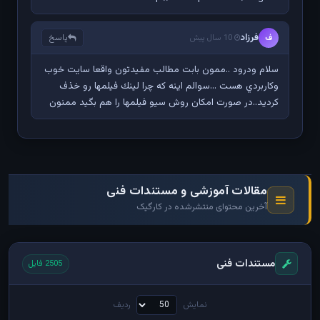
فرزاد
پاسخ
ف
10 سال پیش
سلام ودرود ..ممون بابت مطالب مفيدتون واقعا سايت خوب
وكاربردي هست ...سوالم اينه كه چرا لينك فيلمها رو خذف
كرديد..در صورت امكان روش سيو فيلمها را هم بگيد ممنون
مقالات آموزشی و مستندات فنی
آخرین محتوای منتشرشده در کارگیک
مستندات فنی
2505 فایل
نمایش
ردیف