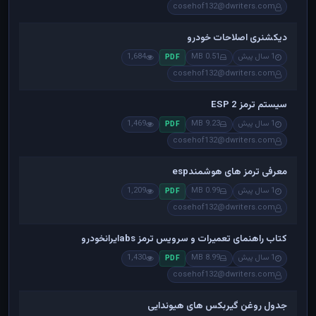
cosehof132@dwriters.com
دیکشنری اصلاحات خودرو
1 سال پیش
0.51 MB
1,684
PDF
cosehof132@dwriters.com
سیستم ترمز ESP 2
1 سال پیش
9.23 MB
1,469
PDF
cosehof132@dwriters.com
معرفی ترمز های هوشمندesp
1 سال پیش
0.99 MB
1,209
PDF
cosehof132@dwriters.com
کتاب راهنمای تعمیرات و سرویس ترمز absایرانخودرو
1 سال پیش
8.99 MB
1,430
PDF
cosehof132@dwriters.com
جدول روغن گیربکس های هیوندایی