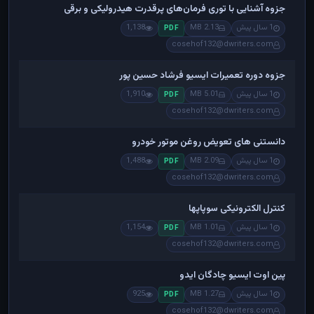
جزوه آشنایی با توری فرمان‌های پرقدرت هیدرولیکی و برقی
1 سال پیش
2.13 MB
1,138
PDF
cosehof132@dwriters.com
جزوه دوره تعمیرات ایسیو فرشاد حسین پور
1 سال پیش
5.01 MB
1,910
PDF
cosehof132@dwriters.com
دانستنی های تعویض روغن موتور خودرو
1 سال پیش
2.09 MB
1,488
PDF
cosehof132@dwriters.com
کنترل الکترونیکی سوپاپها
1 سال پیش
1.01 MB
1,154
PDF
cosehof132@dwriters.com
پین اوت ایسیو چادگان ایدو
1 سال پیش
1.27 MB
925
PDF
cosehof132@dwriters.com