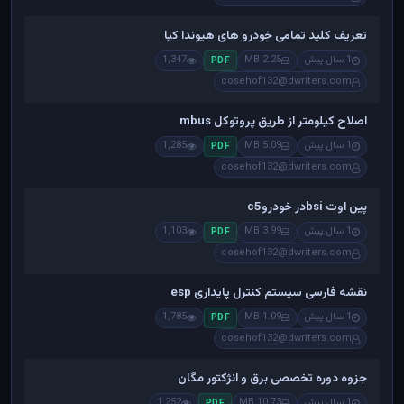
تعریف کلید تمامی خودرو های هیوندا کیا
1 سال پیش
2.25 MB
1,347
PDF
cosehof132@dwriters.com
اصلاح کیلومتر از طریق پروتوکل mbus
1 سال پیش
5.09 MB
1,285
PDF
cosehof132@dwriters.com
پین اوت bsiدر خودروc5
1 سال پیش
3.99 MB
1,103
PDF
cosehof132@dwriters.com
نقشه فارسی سیستم کنترل پایداری esp
1 سال پیش
1.09 MB
1,785
PDF
cosehof132@dwriters.com
جزوه دوره تخصصی برق و انژکتور مگان
1 سال پیش
10.73 MB
1,252
PDF