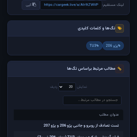
https://cargeek.live/a/Ah9LTWVP
لینک مستقیم:
کپی
تگ‌ها و کلمات کلیدی
پژو 206
TU3
مطالب مرتبط براساس تگ‌ها
نمایش
ردیف
عنوان مطلب
عنوان مطلب
تست تصادف از روبرو و جانبی پژو 206 و پژو 207