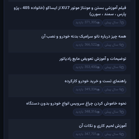
فیلم آموزشی بستن و مونتاژ موتور XU7 از ایساکو (خانواده 405 ، پژو
پارس ، سمند ، سورن)
7 سال پیش
371,305 بازدید
همه چیز درباره نانو سرامیک بدنه خودرو و نصب آن
6 سال پیش
366,522 بازدید
توضیحات و آموزش تعویض مایع رادیاتور
6 سال پیش
353,400 بازدید
راهنمای تست و خريد خودرو کارکرده
6 سال پیش
349,334 بازدید
نحوه خاموش کردن چراغ سرویس انواع خودرو بدون دستگاه
9 سال پیش
348,316 بازدید
آموزش لحیم کاری و نکات آن
6 سال پیش
347,701 بازدید