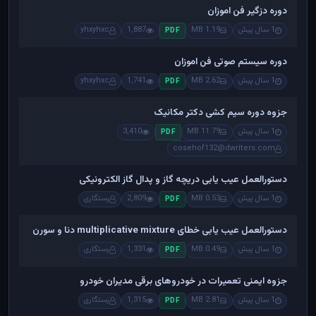
دوره دزگیر فن اموزان
1 سال پیش
1.19 MB
1,887
yhxyhxc
PDF
دوره سیستم صوتی فن اموزان
1 سال پیش
2.62 MB
1,741
yhxyhxc
PDF
جزوه دوره سیم کشی دکتر مکانیک
1 سال پیش
11.79 MB
3,410
PDF
cosehof132@dwriters.com
دستورالعمل عیب یابی دریچه گاز و پدال گاز الکترونیکی
1 سال پیش
0.53 MB
2,809
رستگاری
PDF
دستورالعمل عیب یابی خطای multiplicative mixture دنا و سورن
1 سال پیش
0.49 MB
1,331
رستگاری
PDF
جزوه ایمنی تعمیرات در خودروهای برقی مدیران خودرو
1 سال پیش
2.81 MB
1,315
رستگاری
PDF