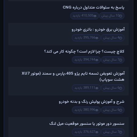
پاسخ به سئوالات متداول درباره CNG
10 سال پیش
410,505 بازدید
آموزش برق خودرو : باتری خودرو
4 سال پیش
395,766 بازدید
کلاچ چیست؟ چرا لازم است؟ چگونه کار می کند؟
7 سال پیش
394,744 بازدید
آموزش تعویض تسمه تایم پژو 405،پارس و سمند (موتور XU7
هشت سوپاپ)
6 سال پیش
389,111 بازدید
شرح و آموزش پولیش رنگ و بدنه خودرو
6 سال پیش
380,996 بازدید
سنسور دور موتور یا سنسور موقعیت میل لنگ
7 سال پیش
376,627 بازدید