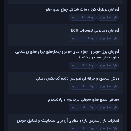
آموزش برطرف کردن مات شدگی چراغ های جلو
6 سال پیش
343,046 بازدید
آموزش ویدیویی تعمیرات ECU
6 سال پیش
331,513 بازدید
آموزش برق خودرو : چراغ های خودرو (مدارهای چراغ های روشنایی
جلو ، خطر عقب و راهنما)
7 سال پیش
330,480 بازدید
روش صحیح و حرفه ای تعویض دنده گیربکس دستی
9 سال پیش
330,387 بازدید
معرفی شمع های سوزنی ایریدیوم و پلاتینیوم
6 سال پیش
324,137 بازدید
استرات بار (استرس بار) و مزایای آن برای هندلینگ و تعلیق خودرو
7 سال پیش
320,092 بازدید