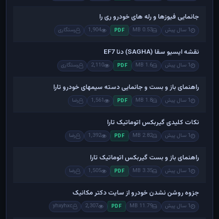
جانمایی فیوزها و رله های خودرو ری را
1 سال پیش
0.53 MB
1,904
رستگاری
PDF
نقشه ایسیو سقا (SAGHA) دنا EF7
1 سال پیش
1.6 MB
2,110
رستگاری
PDF
راهنمای باز و بست و جانمایی دسته سیمهای خودرو تارا
1 سال پیش
1.8 MB
1,561
رضا
PDF
نکات کلیدی گیربکس اتوماتیک تارا
1 سال پیش
2.82 MB
1,392
رضا
PDF
راهنمای باز و بست گیربکس اتوماتیک تارا
1 سال پیش
3.35 MB
1,505
رضا
PDF
جزوه روشن نشدن خودرو از سایت دکتر مکانیک
1 سال پیش
11.79 MB
2,307
yhxyhxc
PDF