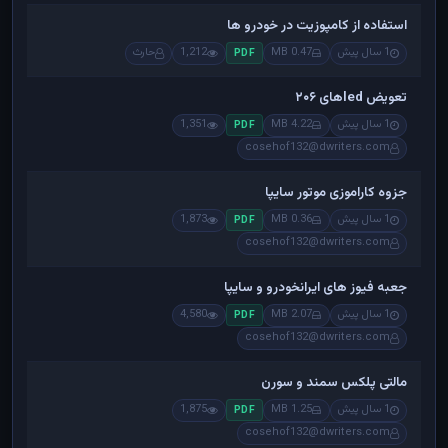
استفاده از کامپوزیت در خودرو ها
1 سال پیش
0.47 MB
1,212
حارث
PDF
تعویض ledهای ۲۰۶
1 سال پیش
4.22 MB
1,351
PDF
cosehof132@dwriters.com
جزوه کاراموزی موتور سایپا
1 سال پیش
0.36 MB
1,873
PDF
cosehof132@dwriters.com
جعبه فیوز های ایرانخودرو و سایپا
1 سال پیش
2.07 MB
4,580
PDF
cosehof132@dwriters.com
مالتی پلکس سمند و سورن
1 سال پیش
1.25 MB
1,875
PDF
cosehof132@dwriters.com