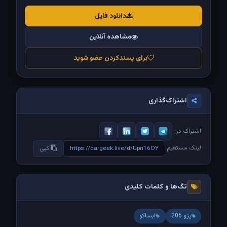
دانلود فایل
مشاهده آنلاین
برای پسندکردن عضو شوید
اشتراک‌گذاری
اشتراک در:
لینک مستقیم:
https://cargeek.live/d/Upn16OY
کپی
تگ‌ها و کلمات کلیدی
پژو 206
ایساکو