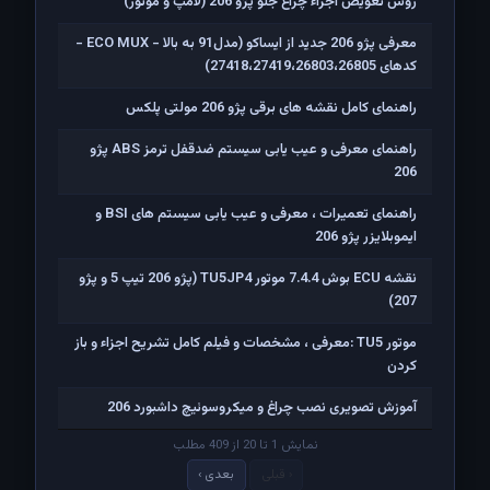
روش تعویض اجزاء چراغ جلو پژو 206 (لامپ و موتور)
معرفی پژو 206 جدید از ایساکو (مدل91 به بالا - ECO MUX -
کدهای 27418،27419،26803،26805)
راهنمای کامل نقشه های برقی پژو 206 مولتی پلکس
راهنمای معرفی و عیب یابی سیستم ضدقفل ترمز ABS پژو
206
راهنمای تعمیرات ، معرفی و عیب یابی سیستم های BSI و
ایموبلایزر پژو 206
نقشه ECU بوش 7.4.4 موتور TU5JP4 (پژو 206 تیپ 5 و پژو
207)
موتور TU5 :معرفی ، مشخصات و فیلم کامل تشریح اجزاء و باز
کردن
آموزش تصویری نصب چراغ و میکروسوئیچ داشبورد 206
نمایش 1 تا 20 از 409 مطلب
‹ قبلی
بعدی ›