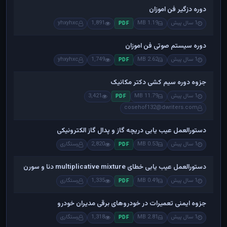
دوره دزگیر فن اموزان
1 سال پیش
1.19 MB
1,891
yhxyhxc
PDF
دوره سیستم صوتی فن اموزان
1 سال پیش
2.62 MB
1,749
yhxyhxc
PDF
جزوه دوره سیم کشی دکتر مکانیک
1 سال پیش
11.79 MB
3,421
PDF
cosehof132@dwriters.com
دستورالعمل عیب یابی دریچه گاز و پدال گاز الکترونیکی
1 سال پیش
0.53 MB
2,820
رستگاری
PDF
دستورالعمل عیب یابی خطای multiplicative mixture دنا و سورن
1 سال پیش
0.49 MB
1,335
رستگاری
PDF
جزوه ایمنی تعمیرات در خودروهای برقی مدیران خودرو
1 سال پیش
2.81 MB
1,318
رستگاری
PDF