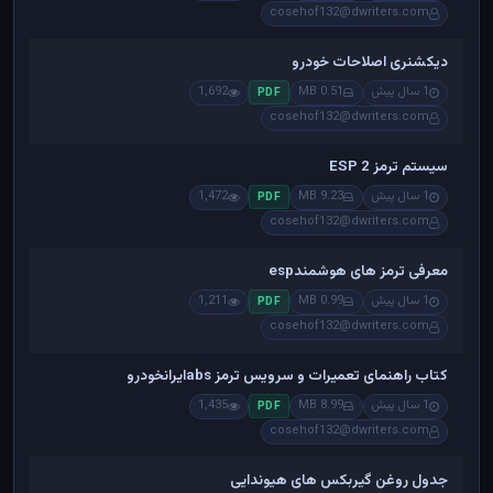
cosehof132@dwriters.com
دیکشنری اصلاحات خودرو
1 سال پیش
0.51 MB
1,692
PDF
cosehof132@dwriters.com
سیستم ترمز ESP 2
1 سال پیش
9.23 MB
1,472
PDF
cosehof132@dwriters.com
معرفی ترمز های هوشمندesp
1 سال پیش
0.99 MB
1,211
PDF
cosehof132@dwriters.com
کتاب راهنمای تعمیرات و سرویس ترمز absایرانخودرو
1 سال پیش
8.99 MB
1,435
PDF
cosehof132@dwriters.com
جدول روغن گیربکس های هیوندایی