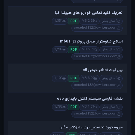
تعریف کلید تمامی خودرو های هیوندا کیا
1 سال پیش
2.25 MB
1,354
PDF
cosehof132@dwriters.com
اصلاح کیلومتر از طریق پروتوکل mbus
1 سال پیش
5.09 MB
1,289
PDF
cosehof132@dwriters.com
پین اوت bsiدر خودروc5
1 سال پیش
3.99 MB
1,109
PDF
cosehof132@dwriters.com
نقشه فارسی سیستم کنترل پایداری esp
1 سال پیش
1.09 MB
1,788
PDF
cosehof132@dwriters.com
جزوه دوره تخصصی برق و انژکتور مگان