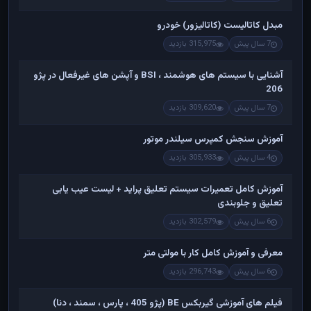
مبدل کاتالیست (کاتالیزور) خودرو
7 سال پیش
315,975 بازدید
آشنایی با سیستم های هوشمند ، BSI و آپشن های غیرفعال در پژو
206
7 سال پیش
309,620 بازدید
آموزش سنجش کمپرس سیلندر موتور
4 سال پیش
305,933 بازدید
آموزش کامل تعمیرات سیستم تعلیق پراید + لیست عیب یابی
تعلیق و جلوبندی
6 سال پیش
302,579 بازدید
معرفی و آموزش کامل کار با مولتی متر
6 سال پیش
296,743 بازدید
فیلم های آموزشی گیربکس BE (پژو 405 ، پارس ، سمند ، دنا)