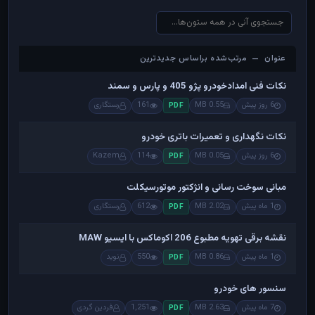
عنوان — مرتب‌شده براساس جدیدترین
عنوان — مرتب‌شده براساس جدیدترین
نکات فنی امدادخودرو پژو 405 و پارس و سمند
6 روز پیش
0.55 MB
161
رستگاری
PDF
نکات نگهداری و تعمیرات باتری خودرو
6 روز پیش
0.05 MB
114
Kazem
PDF
مبانی سوخت رسانی و انژکتور موتورسیکلت
1 ماه پیش
2.02 MB
612
رستگاری
PDF
نقشه برقی تهویه مطبوع 206 اکوماکس با ایسیو MAW
1 ماه پیش
0.86 MB
550
نوید
PDF
سنسور های خودرو
7 ماه پیش
2.63 MB
1,251
فردین گردی
PDF