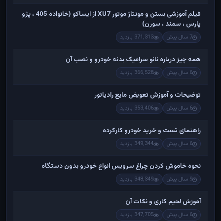
فیلم آموزشی بستن و مونتاژ موتور XU7 از ایساکو (خانواده 405 ، پژو
پارس ، سمند ، سورن)
7 سال پیش
371,313 بازدید
همه چیز درباره نانو سرامیک بدنه خودرو و نصب آن
6 سال پیش
366,528 بازدید
توضیحات و آموزش تعویض مایع رادیاتور
6 سال پیش
353,406 بازدید
راهنمای تست و خريد خودرو کارکرده
6 سال پیش
349,344 بازدید
نحوه خاموش کردن چراغ سرویس انواع خودرو بدون دستگاه
9 سال پیش
348,349 بازدید
آموزش لحیم کاری و نکات آن
6 سال پیش
347,705 بازدید