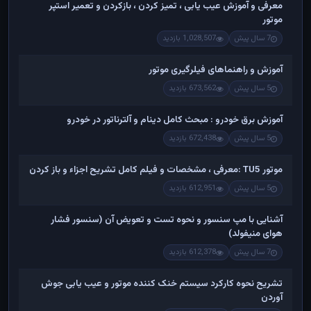
معرفی و آموزش عیب یابی ، تمیز کردن ، بازکردن و تعمیر استپر
موتور
7 سال پیش
1,028,507 بازدید
آموزش و راهنماهای فیلرگیری موتور
5 سال پیش
673,562 بازدید
آموزش برق خودرو : مبحث کامل دینام و آلترناتور در خودرو
5 سال پیش
672,438 بازدید
موتور TU5 :معرفی ، مشخصات و فیلم کامل تشریح اجزاء و باز کردن
5 سال پیش
612,951 بازدید
آشنایی با مپ سنسور و نحوه تست و تعویض آن (سنسور فشار
هوای منیفولد)
7 سال پیش
612,378 بازدید
تشریح نحوه کارکرد سیستم خنک کننده موتور و عیب یابی جوش
آوردن