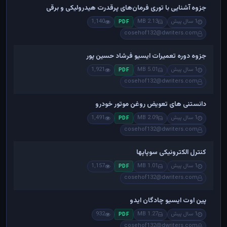
جزوه آشنایی با توری فرمان‌های پرقدرت هیدرولیکی و برقی
1 سال پیش
2.13 MB
1,140
PDF
cosehof132@dwriters.com
جزوه دوره تعمیرات ایسیو فرشاد حسین پور
1 سال پیش
5.01 MB
1,921
PDF
cosehof132@dwriters.com
دانستنی های تعویض روغن موتور خودرو
1 سال پیش
2.09 MB
1,491
PDF
cosehof132@dwriters.com
کنترل الکترونیکی سوپاپها
1 سال پیش
1.01 MB
1,157
PDF
cosehof132@dwriters.com
پین اوت ایسیو چادگان ایدو
1 سال پیش
1.27 MB
932
PDF
cosehof132@dwriters.com