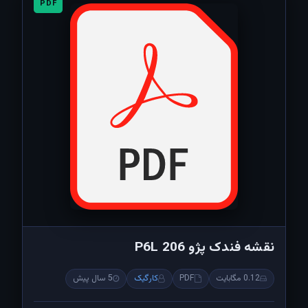
PDF
نقشه فندک پژو 206 P6L
0.12 مگابایت
PDF
کارگیک
5 سال پیش