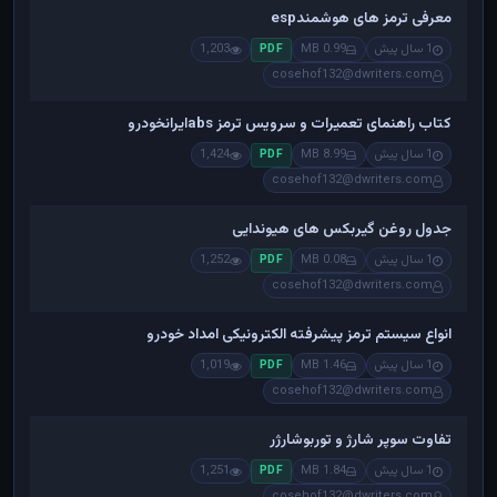
معرفی ترمز های هوشمندesp
1 سال پیش
0.99 MB
1,203
PDF
cosehof132@dwriters.com
کتاب راهنمای تعمیرات و سرویس ترمز absایرانخودرو
1 سال پیش
8.99 MB
1,424
PDF
cosehof132@dwriters.com
جدول روغن گیربکس های هیوندایی
1 سال پیش
0.08 MB
1,252
PDF
cosehof132@dwriters.com
انواع سیستم ترمز پیشرفته الکترونیکی امداد خودرو
1 سال پیش
1.46 MB
1,019
PDF
cosehof132@dwriters.com
تفاوت سوپر شارژ و توربوشارژر
1 سال پیش
1.84 MB
1,251
PDF
cosehof132@dwriters.com