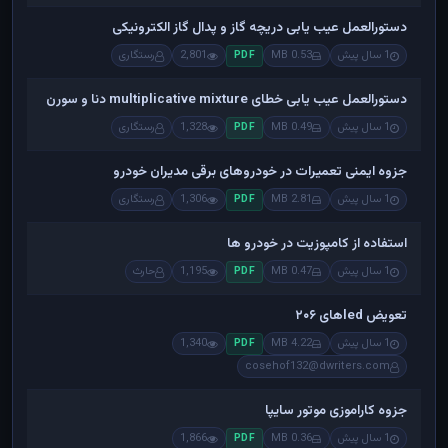
دستورالعمل عیب یابی دریچه گاز و پدال گاز الکترونیکی
1 سال پیش
0.53 MB
2,801
رستگاری
PDF
دستورالعمل عیب یابی خطای multiplicative mixture دنا و سورن
1 سال پیش
0.49 MB
1,328
رستگاری
PDF
جزوه ایمنی تعمیرات در خودروهای برقی مدیران خودرو
1 سال پیش
2.81 MB
1,306
رستگاری
PDF
استفاده از کامپوزیت در خودرو ها
1 سال پیش
0.47 MB
1,195
حارث
PDF
تعویض ledهای ۲۰۶
1 سال پیش
4.22 MB
1,340
PDF
cosehof132@dwriters.com
جزوه کاراموزی موتور سایپا
1 سال پیش
0.36 MB
1,866
PDF