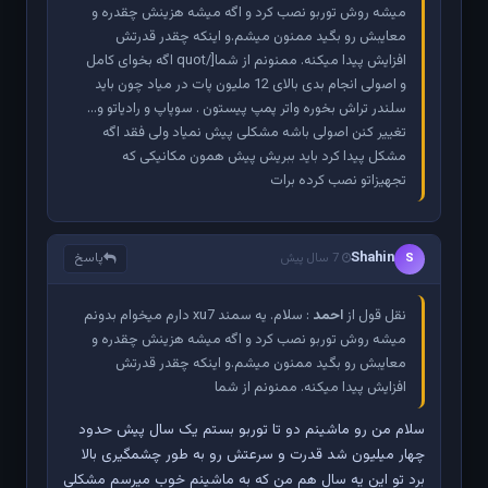
میشه روش توربو نصب کرد و اگه میشه هزینش چقدره و
معایبش رو بگید ممنون میشم.و اینکه چقدر قدرتش
افزایش پیدا میکنه. ممنونم از شما[/quot اگه بخوای کامل
و اصولی انجام بدی بالای 12 ملیون پات در میاد چون باید
سلندر تراش بخوره واتر پمپ پیستون . سوپاپ و رادیاتو و...
تغییر کنن اصولی باشه مشکلی پیش نمیاد ولی فقد اگه
مشکل پیدا کرد باید ببریش پیش همون مکانیکی که
تجهیزاتو نصب کرده برات
Shahin
پاسخ
S
7 سال پیش
نقل قول از
احمد
: سلام. یه سمند xu7 دارم میخوام بدونم
میشه روش توربو نصب کرد و اگه میشه هزینش چقدره و
معایبش رو بگید ممنون میشم.و اینکه چقدر قدرتش
افزایش پیدا میکنه. ممنونم از شما
سلام من رو ماشینم دو تا توربو بستم یک سال پیش حدود
چهار میلیون شد قدرت و سرعتش رو به طور چشمگیری بالا
برد تو این یه سال هم من که به ماشینم خوب میرسم مشکلی