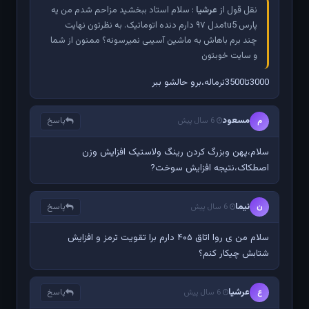
نقل قول از
عرشیا
: سلام استاد ببخشید مزاحم شدم من یه
پارس tu5مدل ۹۷ دارم دنده اتوماتیک. به نظرتون نهایت
چند برم باهاش به ماشین آسیبی نمیرسونه؟ ممنون از شما
و سایت خوبتون
3000تا3500نرماله،برو حالشو ببر
مسعود
پاسخ
م
6 سال پیش
سلام،پهن وبزرگ کردن رینگ ولاستیک افزایش وزن
اصطکاک،نتیجه افزایش سوخت?
نیما
پاسخ
ن
6 سال پیش
سلام من ی روا اتاق ۴۰۵ دارم برا تقویت ترمز و افزایش
شتابش چیکار کنم؟
عرشیا
پاسخ
ع
6 سال پیش