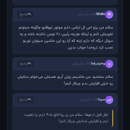
Maki
پاسخ
M
4 سال پیش
سلام من پژو اس ال ایکس دارم موتور تیوفایو چگونه میتونم
تقویتش کنم و اینکه هزینه پایین ۲۰ تومن داشته باشه و یه
سوال دیگه که دارم اینه که آیا رو این ماشین میتوان توربو
نصب کرد تروخدا جواب بدین
وحیدرضا
پاسخ
و
5 سال پیش
سلام ببخشید من ماشینم زوتی آریو هستش می‌خوام ستایش
رو خیلی افزایش بدم چیکار کنم؟
سینا
پاسخ
س
5 سال پیش
نقل قول از
نیما
: سلام من ی روا اتاق ۴۰۵ دارم برا تقویت
ترمز و افزایش شتابش چیکار کنم؟