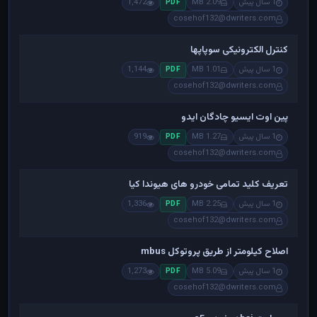
1 سال پیش
2.09 MB
1,472
PDF
cosehof132@dwriters.com
کنترل الکترونیکی سوپاپها
1 سال پیش
1.01 MB
1,144
PDF
cosehof132@dwriters.com
پین اوت ایسیو چادگان ایدو
1 سال پیش
1.27 MB
919
PDF
cosehof132@dwriters.com
تعریف کلید تمامی خودرو های هیوندا کیا
1 سال پیش
2.25 MB
1,336
PDF
cosehof132@dwriters.com
اصلاح کیلومتر از طریق پروتوکل mbus
1 سال پیش
5.09 MB
1,273
PDF
cosehof132@dwriters.com