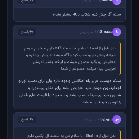
saeid
پاسخ
s
6 سال پیش
سلام آقا چکار کنم شتاب 405 بیشتر بشه؟
Sinaaa
پاسخ
S
6 سال پیش
نقل قول از
احمد
: سلام. یه سمند xu7 دارم میخوام بدونم
میشه روش توربو نصب کرد و اگه میشه هزینش چقدره و
معایبش رو بگید ممنون میشم.و اینکه چقدر قدرتش
افزایش پیدا میکنه. ممنونم از شما
سلام دوست عزیز بله امکانش وجود داره ولی برای نصب توربو
اجذایدرون موتور باید تعویض بشه برای مثال پیستون و
شاتون باید ریسینگ نصب بشه و... حدودا با قیمت های فعلی
۱۸تومن خرجتون میشه
سهیل
پاسخ
س
7 سال پیش
نقل قول از
Shahin
: با سلام من یه سمند ال ایکس دارم