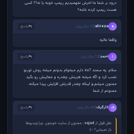
درود بر شما ما اخرش نفهمیدیم ریمپ خوبه یا نه؟؟ کسی
هست ریمپ کرده باشه؟
alireza
پاسخ
a
7 سال پیش
واقعا عالیه
احمد
پاسخ
ا
7 سال پیش
سلام. یه سمند xu7 دارم میخوام بدونم میشه روش توربو
نصب کرد و اگه میشه هزینش چقدره و معایبش رو بگید
ممنون میشم.و اینکه چقدر قدرتش افزایش پیدا میکنه.
ممنونم از شما
کارگیک
پاسخ
ک
8 سال پیش
نقل قول از
sajad
: ممنون از سایت خوبتون. چرا ویدیوها
باز نمیشن؟ :-|