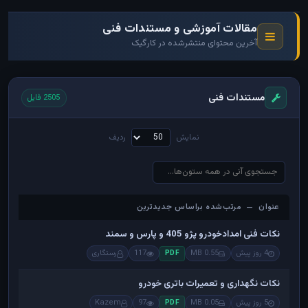
مقالات آموزشی و مستندات فنی
آخرین محتوای منتشرشده در کارگیک
مستندات فنی
2505 فایل
نمایش
ردیف
عنوان — مرتب‌شده براساس جدیدترین
عنوان — مرتب‌شده براساس جدیدترین
نکات فنی امدادخودرو پژو 405 و پارس و سمند
4 روز پیش
0.55 MB
117
رستگاری
PDF
نکات نگهداری و تعمیرات باتری خودرو
5 روز پیش
0.05 MB
97
Kazem
PDF