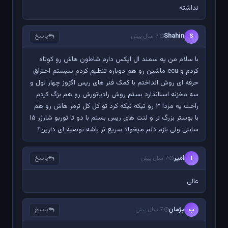
نداشته
Shahin
پاسخ
S
7 سال پیش
با سلام من یه سمند ال ایکس دارم شاطون هاش رو کوتاه
کردم و ecu ماشین رو هم دوباره تنظیم کردم سیستم احتراق
حرفه ای روش انداختم با کمک فنر های ریس اگزوز چهار لول و
سه مخزنه استاندارد بستم روش رادیاتورش رو هم بزگ کردم
راحت یه مزدا ۳ رو تیکه تیکه کرد تو کل کل ترمز هاش رو هم
با بوستر بزرگ تر و لنت های ریس بستم با دو تا توربو شارژر ۱۵
سانتی ولی بازم دلم میخواد سریع تر باشه توصیه ای دارین؟
امیر
پاسخ
ا
7 سال پیش
عالی
پژمان
پاسخ
پ
7 سال پیش