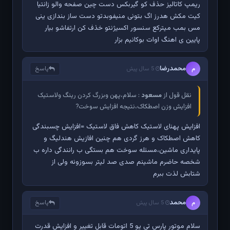
ریمپ کاتالیز حذف کو گیربکس دست چین صفحه والو زانتیا
کیت مکش هدرز اگ بتونی منیفوبدتو دست ساز بندازی ینی
مس بمب میترکع سنسور اکسیژنتو خذف کن ارتفاشو بیار
پایین ی اهنگ اوات بوکانیم بزار
محمدرضا
پاسخ
م
5 سال پیش
نقل قول از
مسعود
: سلام،پهن وبزرگ کردن رینگ ولاستیک
افزایش وزن اصطکاک،نتیجه افزایش سوخت?
افزایش پهنای لاستیک کاهش فاق لاستیک =افزایش چسبندگی
کاهش اصطکاک و هرز گردی هم چنین افازیش هندلیگ و
پایداری ماشین،مسئله سوخت هم بستگی ب رانندگی داره ب
شخصه حاضرم ماشینم صدی صد لیتر بسوزونه ولی از
شتابش لذت ببرم
محمد
پاسخ
م
5 سال پیش
سلام موتور پارس تی یو 5 اتومات قابل تغییر و افزایش قدرت