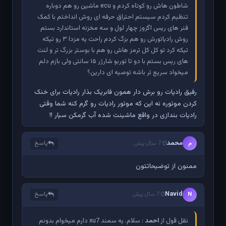
شاطون هاش رو کوتاه کردم و ecu ماشین رو هم دوباره
تنظیم کردم سیستم احتراق حرفه ای روش انداختم با کمک
فنر های ریس اگزوز چهار لول و سه مخزنه استاندارد بستم
روش رادیاتورش رو هم بزگ کردم راحت یه مزدا ۳ رو تیکه
تیکه کرد تو کل کل ترمز هاش رو هم با بوستر بزرگ تر و لنت
های ریس بستم با دو تا توربو شارژر ۱۵ سانتی ولی بازم دلم
میخواد سریع تر باشه توصیه ای دارین؟
رفیق رادیات رو برش دار همون فابریک بذار رادیات برای خنک
کردن موتوره نه این که موتور رادیات رو گرم کنه شما وقتی
رادیات بندازی در واقع ماشینت شده آب گرمکن سیار !!
محمد
پاسخ
م
7 سال پیش
ممنون از توضیحاتتون
Navid
پاسخ
N
7 سال پیش
نقل قول از
احمد
: سلام. یه سمند xu7 دارم میخوام بدونم