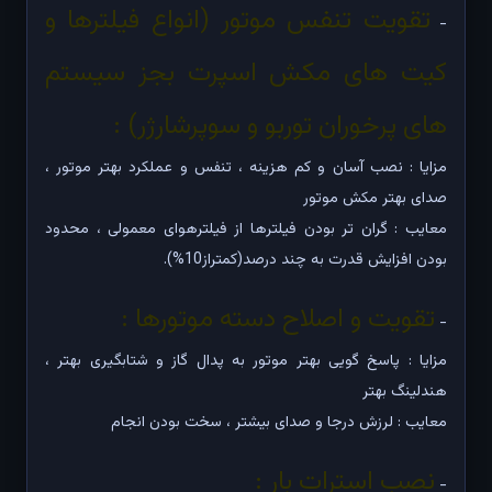
تقویت تنفس موتور (انواع فیلترها و
-
کیت های مکش اسپرت بجز سیستم
های پرخوران توربو و سوپرشارژر) :
مزایا : نصب آسان و کم هزینه ، تنفس و عملکرد بهتر موتور ،
صدای بهتر مکش موتور
معایب : گران تر بودن فیلترها از فیلترهوای معمولی ، محدود
بودن افزایش قدرت به چند درصد(کمتراز10%).
تقویت و اصلاح دسته موتورها :
-
مزایا : پاسخ گویی بهتر موتور به پدال گاز و شتابگیری بهتر ،
هندلینگ بهتر
معایب : لرزش درجا و صدای بیشتر ، سخت بودن انجام
نصب استرات بار :
-