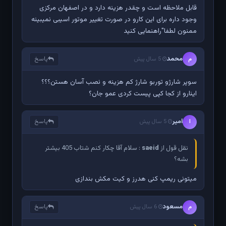
قابل ملاحظه است و چقدر هزینه دارد و در اصفهان مرکزی
وجود داره برای این کارو در صورت تغییر موتور اسیبی نمیبینه
ممنون لطفا"راهنمایی کنید
محمد
پاسخ
م
5 سال پیش
سوپر شارژو توربو شارژ کم هزینه و نصب آسان هستن؟؟؟
اینارو از کجا کپی پیست کردی عمو جان؟
امیر
پاسخ
ا
5 سال پیش
نقل قول از
saeid
: سلام آقا چکار کنم شتاب 405 بیشتر
بشه؟
میتونی ریمپ کنی هدرز و کیت مکش بندازی
مسعود
پاسخ
م
6 سال پیش