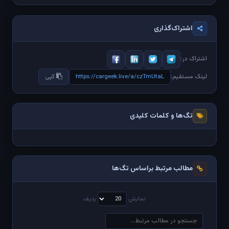
اشتراک‌گذاری
اشتراک در:
https://cargeek.live/a/czTmUtaL
لینک مستقیم:
کپی
تگ‌ها و کلمات کلیدی
مطالب مرتبط براساس تگ‌ها
نمایش
ردیف