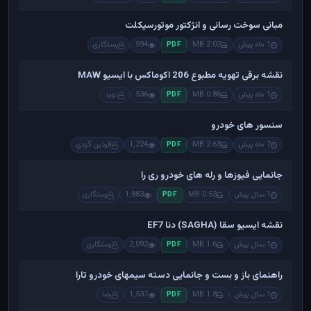
مبانی سوخت رسانی و انژکتور موتورسیکلت
1 ماه پیش
2.02 MB
594
رستگاری
PDF
نقشه برقی تهویه مطبوع 206 اکوماکس با ایسیو MAW
1 ماه پیش
0.86 MB
536
نوید
PDF
سنسور های خودرو
7 ماه پیش
2.63 MB
1,224
فردین گردی
PDF
جانمایی فیوزها و رله های خودرو ری را
1 سال پیش
0.53 MB
1,883
رستگاری
PDF
نقشه ایسیو سقا (SAGHA) دنا EF7
1 سال پیش
1.6 MB
2,092
رستگاری
PDF
راهنمای باز و بست و جانمایی دسته سیمهای خودرو تارا
1 سال پیش
1.8 MB
1,537
رضا
PDF