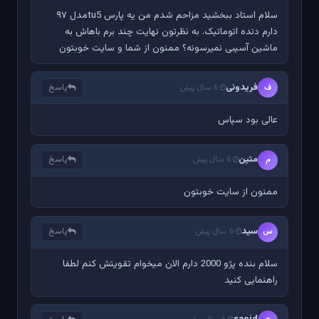
سلام استاد ببخشید مزاحم شدم من یه پارس tu5مدل ۹۷
دارم دنده اتوماتیک. به نظرتون نهایت چند برم باهاش به
ماشین آسیبی نمیرسونه؟ ممنون از شما و سایت خوبتون
فریدونی
پاسخ
ف
6 سال پیش
عالی بود سپاس
متین
پاسخ
م
6 سال پیش
ممنون از سایت خوبتون
سید
پاسخ
س
6 سال پیش
سلام بنده پژو 2000 دارم الان میخوام تقویتش کنم لطفا
راهنمایی کنید