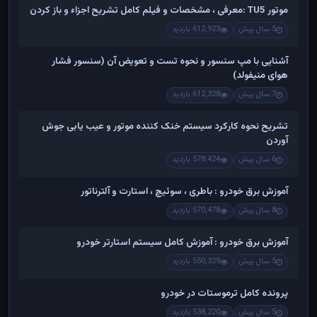
موتور TU5 :معرفی ، مشخصات و فیلم کامل تشریح اجزاء و باز کردن
5 سال پیش
612,923 بازدید
آشنایی با مپ سنسور و نحوه تست و تعویض آن (سنسور فشار
هوای منیفولد)
7 سال پیش
612,328 بازدید
تشریح نحوه کارکرد سیستم خنک کننده موتور و عیب یابی جوش
آوردن
6 سال پیش
578,424 بازدید
آموزش برق خودرو : باطری ، سوئیچ ، استارت و آلترناتور
8 سال پیش
570,478 بازدید
آموزش برق خودرو : آموزش کامل سیستم استارتر خودرو
5 سال پیش
550,329 بازدید
پرونده کامل ترموستات در خودرو
5 سال پیش
538,220 بازدید