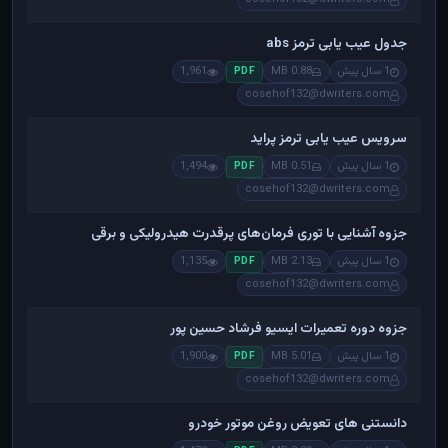
جدول عیب یابی ترمز abs
1 سال پیش
0.88 MB
1,961
PDF
cosehof132@dwriters.com
سرویس عیب یابی ترمز پراید
1 سال پیش
0.51 MB
1,494
PDF
cosehof132@dwriters.com
جزوه آشنایی با توری فرمان‌های پرقدرت هیدرولیکی و برقی
1 سال پیش
2.13 MB
1,135
PDF
cosehof132@dwriters.com
جزوه دوره تعمیرات ایسیو فرشاد حسین پور
1 سال پیش
5.01 MB
1,900
PDF
cosehof132@dwriters.com
دانستنی های تعویض روغن موتور خودرو