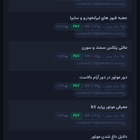
cosehof132@dwriters.com
جعبه فیوز های ایرانخودرو و سایپا
1 سال پیش
2.07 MB
4,547
PDF
cosehof132@dwriters.com
مالتی پلکس سمند و سورن
1 سال پیش
1.25 MB
1,855
PDF
cosehof132@dwriters.com
دور موتور در دور آرام بالاست
1 سال پیش
0.59 MB
1,691
PDF
cosehof132@dwriters.com
معرفی موتور پراید b3
1 سال پیش
2.97 MB
1,843
PDF
cosehof132@dwriters.com
دلایل داغ شدن موتور