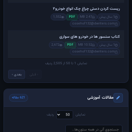
ریست کردن دستی چراغ چک انواع خودرو۲
1 سال پیش
2.47 MB
1,552
PDF
cosehof132@dwriters.com
کتاب سنسور ها در خودرو های سواری
1 سال پیش
10.52 MB
2,672
PDF
cosehof132@dwriters.com
نمایش 1 تا 50 از 2,505 ردیف
‹ قبلی
بعدی ›
مقالات آموزشی
621 مقاله
نمایش
ردیف