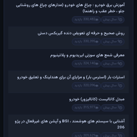
آموزش برق خودرو : چراغ های خودرو (مدارهای چراغ های روشنایی
جلو ، خطر عقب و راهنما)
7 سال پیش
330,482 بازدید
روش صحیح و حرفه ای تعویض دنده گیربکس دستی
9 سال پیش
330,395 بازدید
معرفی شمع های سوزنی ایریدیوم و پلاتینیوم
6 سال پیش
324,140 بازدید
استرات بار (استرس بار) و مزایای آن برای هندلینگ و تعلیق خودرو
7 سال پیش
320,096 بازدید
مبدل کاتالیست (کاتالیزور) خودرو
7 سال پیش
315,977 بازدید
آشنایی با سیستم های هوشمند ، BSI و آپشن های غیرفعال در پژو
206
7 سال پیش
309,629 بازدید