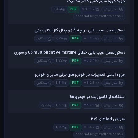
جزوه دوره سیم کشی دکتر مکانیک
1 سال پیش
11.79 MB
3,424
PDF
cosehof132@dwriters.com
دستورالعمل عیب یابی دریچه گاز و پدال گاز الکترونیکی
1 سال پیش
0.53 MB
2,824
رستگاری
PDF
دستورالعمل عیب یابی خطای multiplicative mixture دنا و سورن
1 سال پیش
0.49 MB
1,335
رستگاری
PDF
جزوه ایمنی تعمیرات در خودروهای برقی مدیران خودرو
1 سال پیش
2.81 MB
1,318
رستگاری
PDF
استفاده از کامپوزیت در خودرو ها
1 سال پیش
0.47 MB
1,214
حارث
PDF
تعویض ledهای ۲۰۶
1 سال پیش
4.22 MB
1,352
PDF
cosehof132@dwriters.com