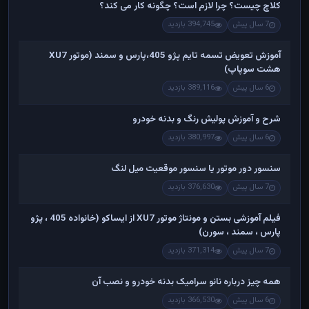
کلاچ چیست؟ چرا لازم است؟ چگونه کار می کند؟
7 سال پیش
394,745 بازدید
آموزش تعویض تسمه تایم پژو 405،پارس و سمند (موتور XU7
هشت سوپاپ)
6 سال پیش
389,116 بازدید
شرح و آموزش پولیش رنگ و بدنه خودرو
6 سال پیش
380,997 بازدید
سنسور دور موتور یا سنسور موقعیت میل لنگ
7 سال پیش
376,630 بازدید
فیلم آموزشی بستن و مونتاژ موتور XU7 از ایساکو (خانواده 405 ، پژو
پارس ، سمند ، سورن)
7 سال پیش
371,314 بازدید
همه چیز درباره نانو سرامیک بدنه خودرو و نصب آن
6 سال پیش
366,530 بازدید