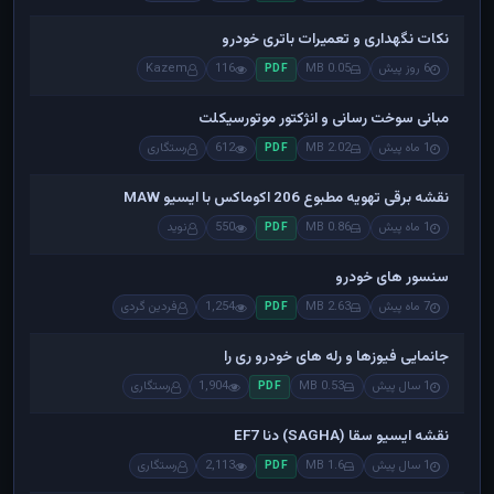
نکات نگهداری و تعمیرات باتری خودرو
6 روز پیش
0.05 MB
116
Kazem
PDF
مبانی سوخت رسانی و انژکتور موتورسیکلت
1 ماه پیش
2.02 MB
612
رستگاری
PDF
نقشه برقی تهویه مطبوع 206 اکوماکس با ایسیو MAW
1 ماه پیش
0.86 MB
550
نوید
PDF
سنسور های خودرو
7 ماه پیش
2.63 MB
1,254
فردین گردی
PDF
جانمایی فیوزها و رله های خودرو ری را
1 سال پیش
0.53 MB
1,904
رستگاری
PDF
نقشه ایسیو سقا (SAGHA) دنا EF7
1 سال پیش
1.6 MB
2,113
رستگاری
PDF