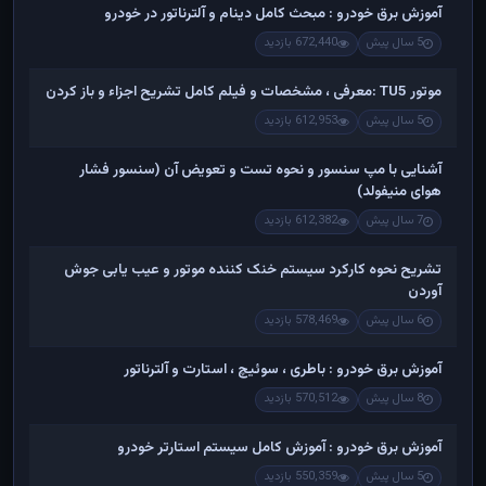
آموزش برق خودرو : مبحث کامل دینام و آلترناتور در خودرو
5 سال پیش
672,440 بازدید
موتور TU5 :معرفی ، مشخصات و فیلم کامل تشریح اجزاء و باز کردن
5 سال پیش
612,953 بازدید
آشنایی با مپ سنسور و نحوه تست و تعویض آن (سنسور فشار
هوای منیفولد)
7 سال پیش
612,382 بازدید
تشریح نحوه کارکرد سیستم خنک کننده موتور و عیب یابی جوش
آوردن
6 سال پیش
578,469 بازدید
آموزش برق خودرو : باطری ، سوئیچ ، استارت و آلترناتور
8 سال پیش
570,512 بازدید
آموزش برق خودرو : آموزش کامل سیستم استارتر خودرو
5 سال پیش
550,359 بازدید