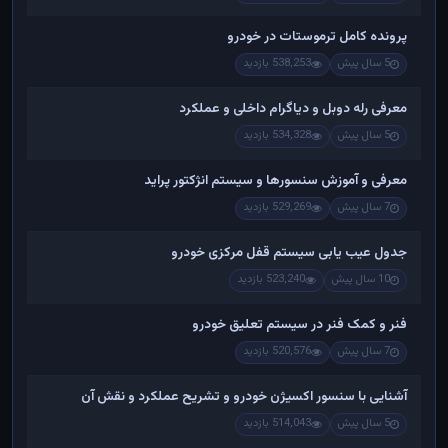
پرونده کامل ترموستات در خودرو
5 سال پیش
538,253 بازدید
معرفی رله دوبل و دیاگرام داخلی و عملکرد
5 سال پیش
534,328 بازدید
معرفی و آموزش سنسورها و سیستم انژکتور پراید
7 سال پیش
529,269 بازدید
جدول عیب یابی سیستم قفل مرکزی خودرو
10 سال پیش
523,240 بازدید
فنر و کمک فنر در سیستم تعلیق خودرو
7 سال پیش
520,576 بازدید
آشنایی با سنسور اکسیژن خودرو و تشریح عملکرد و نقش آن
5 سال پیش
514,043 بازدید