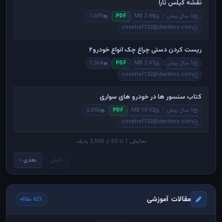
نقشه کیلس تارا
1 سال پیش
2.44 MB
1,609
PDF
cosehof132@dwriters.com
ریست کردن دستی چراغ چک انواع خودرو۲
1 سال پیش
2.47 MB
1,564
PDF
cosehof132@dwriters.com
کتاب سنسور ها در خودرو های سواری
1 سال پیش
10.52 MB
2,692
PDF
cosehof132@dwriters.com
نمایش 1 تا 50 از 2,505 ردیف
‹ قبلی
بعدی ›
مقالات آموزشی
621 مقاله