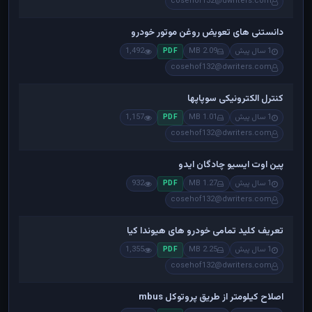
cosehof132@dwriters.com
دانستنی های تعویض روغن موتور خودرو
1 سال پیش
2.09 MB
1,492
PDF
cosehof132@dwriters.com
کنترل الکترونیکی سوپاپها
1 سال پیش
1.01 MB
1,157
PDF
cosehof132@dwriters.com
پین اوت ایسیو چادگان ایدو
1 سال پیش
1.27 MB
932
PDF
cosehof132@dwriters.com
تعریف کلید تمامی خودرو های هیوندا کیا
1 سال پیش
2.25 MB
1,355
PDF
cosehof132@dwriters.com
اصلاح کیلومتر از طریق پروتوکل mbus