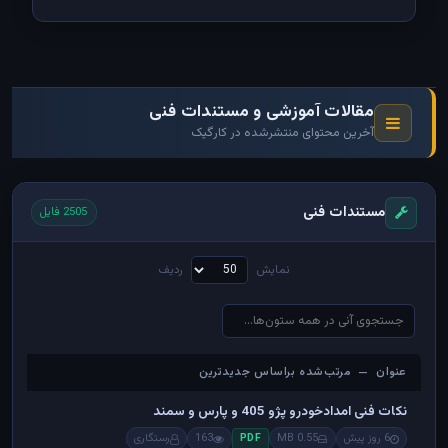
مقالات آموزشی و مستندات فنی
آخرین محتوای منتشرشده در کارگیک
مستندات فنی
2505 فایل
نمایش
ردیف
عنوان — مرتب‌شده براساس جدیدترین
عنوان — مرتب‌شده براساس جدیدترین
نکات فنی امدادخودرو پژو 405 و پارس و سمند
6 روز پیش
0.55 MB
163
رستگاری
PDF