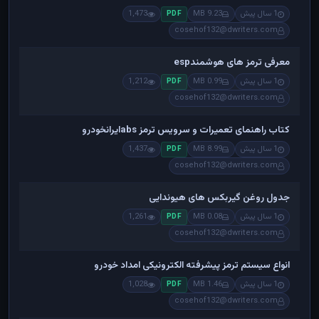
1 سال پیش
9.23 MB
1,473
PDF
cosehof132@dwriters.com
معرفی ترمز های هوشمندesp
1 سال پیش
0.99 MB
1,212
PDF
cosehof132@dwriters.com
کتاب راهنمای تعمیرات و سرویس ترمز absایرانخودرو
1 سال پیش
8.99 MB
1,437
PDF
cosehof132@dwriters.com
جدول روغن گیربکس های هیوندایی
1 سال پیش
0.08 MB
1,261
PDF
cosehof132@dwriters.com
انواع سیستم ترمز پیشرفته الکترونیکی امداد خودرو
1 سال پیش
1.46 MB
1,028
PDF
cosehof132@dwriters.com