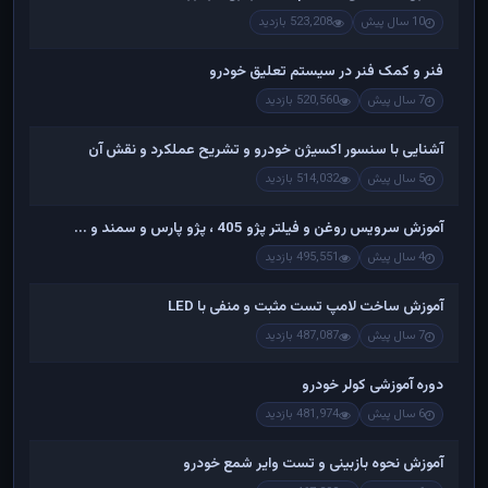
10 سال پیش
523,208 بازدید
فنر و کمک فنر در سیستم تعلیق خودرو
7 سال پیش
520,560 بازدید
آشنایی با سنسور اکسیژن خودرو و تشریح عملکرد و نقش آن
5 سال پیش
514,032 بازدید
آموزش سرویس روغن و فیلتر پژو 405 ، پژو پارس و سمند و ...
4 سال پیش
495,551 بازدید
آموزش ساخت لامپ تست مثبت و منفی با LED
7 سال پیش
487,087 بازدید
دوره آموزشی کولر خودرو
6 سال پیش
481,974 بازدید
آموزش نحوه بازبینی و تست وایر شمع خودرو