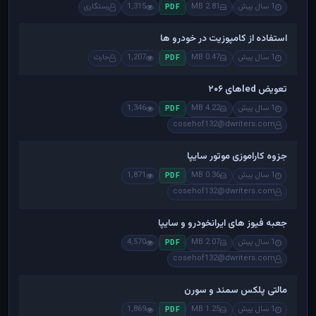
1 سال پیش
2.81 MB
1,315
رستگاری
PDF
استفاده از کامپوزیت در خودرو ها
1 سال پیش
0.47 MB
1,207
حارث
PDF
تعویض ledهای ۲۰۶
1 سال پیش
4.22 MB
1,346
PDF
cosehof132@dwriters.com
جزوه کاراموزی موتور سایپا
1 سال پیش
0.36 MB
1,871
PDF
cosehof132@dwriters.com
جعبه فیوز های ایرانخودرو و سایپا
1 سال پیش
2.07 MB
4,570
PDF
cosehof132@dwriters.com
مالتی پلکس سمند و سورن
1 سال پیش
1.25 MB
1,869
PDF