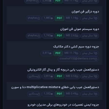
1 سال پیش
11.79 MB
2,302
yhxyhxc
PDF
دوره دزگیر فن اموزان
1 سال پیش
1.19 MB
1,887
yhxyhxc
PDF
دوره سیستم صوتی فن اموزان
1 سال پیش
2.62 MB
1,743
yhxyhxc
PDF
جزوه دوره سیم کشی دکتر مکانیک
1 سال پیش
11.79 MB
3,411
PDF
cosehof132@dwriters.com
دستورالعمل عیب یابی دریچه گاز و پدال گاز الکترونیکی
1 سال پیش
0.53 MB
2,811
رستگاری
PDF
دستورالعمل عیب یابی خطای multiplicative mixture دنا و سورن
1 سال پیش
0.49 MB
1,332
رستگاری
PDF
جزوه ایمنی تعمیرات در خودروهای برقی مدیران خودرو