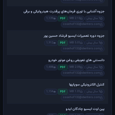
جزوه آشنایی با توری فرمان‌های پرقدرت هیدرولیکی و برقی
1 سال پیش
2.13 MB
1,139
PDF
cosehof132@dwriters.com
جزوه دوره تعمیرات ایسیو فرشاد حسین پور
1 سال پیش
5.01 MB
1,912
PDF
cosehof132@dwriters.com
دانستنی های تعویض روغن موتور خودرو
1 سال پیش
2.09 MB
1,488
PDF
cosehof132@dwriters.com
کنترل الکترونیکی سوپاپها
1 سال پیش
1.01 MB
1,154
PDF
cosehof132@dwriters.com
پین اوت ایسیو چادگان ایدو