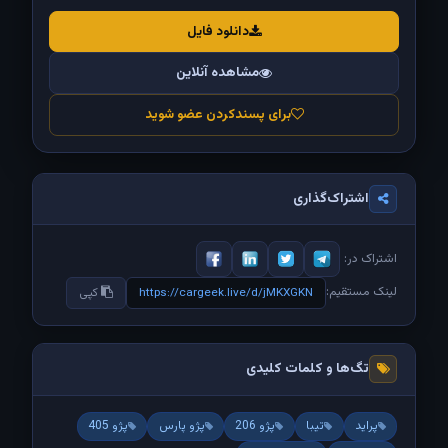
دانلود فایل
مشاهده آنلاین
برای پسندکردن عضو شوید
اشتراک‌گذاری
اشتراک در:
لینک مستقیم:
https://cargeek.live/d/jMKXGKN
کپی
تگ‌ها و کلمات کلیدی
پراید
تیبا
پژو 206
پژو پارس
پژو 405