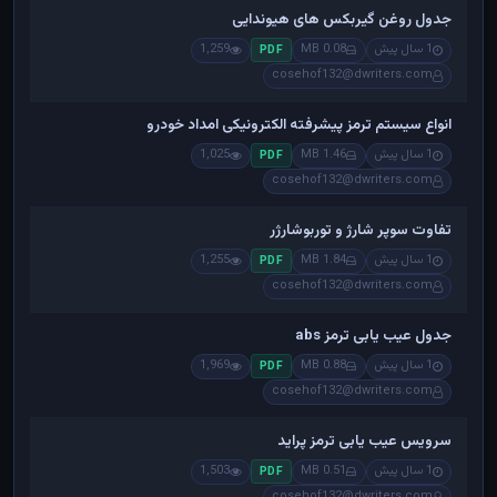
جدول روغن گیربکس های هیوندایی
1 سال پیش
0.08 MB
1,259
PDF
cosehof132@dwriters.com
انواع سیستم ترمز پیشرفته الکترونیکی امداد خودرو
1 سال پیش
1.46 MB
1,025
PDF
cosehof132@dwriters.com
تفاوت سوپر شارژ و توربوشارژر
1 سال پیش
1.84 MB
1,255
PDF
cosehof132@dwriters.com
جدول عیب یابی ترمز abs
1 سال پیش
0.88 MB
1,969
PDF
cosehof132@dwriters.com
سرویس عیب یابی ترمز پراید
1 سال پیش
0.51 MB
1,503
PDF
cosehof132@dwriters.com