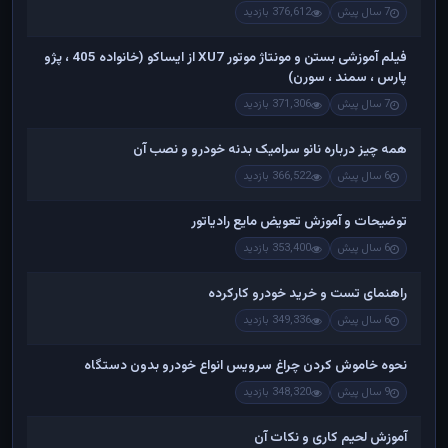
7 سال پیش
376,612 بازدید
فیلم آموزشی بستن و مونتاژ موتور XU7 از ایساکو (خانواده 405 ، پژو
پارس ، سمند ، سورن)
7 سال پیش
371,306 بازدید
همه چیز درباره نانو سرامیک بدنه خودرو و نصب آن
6 سال پیش
366,522 بازدید
توضیحات و آموزش تعویض مایع رادیاتور
6 سال پیش
353,400 بازدید
راهنمای تست و خريد خودرو کارکرده
6 سال پیش
349,336 بازدید
نحوه خاموش کردن چراغ سرویس انواع خودرو بدون دستگاه
9 سال پیش
348,320 بازدید
آموزش لحیم کاری و نکات آن