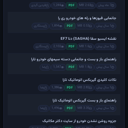
7 ماه پیش
2.63 MB
1,244
فردین گردی
PDF
جانمایی فیوزها و رله های خودرو ری را
1 سال پیش
0.53 MB
1,894
رستگاری
PDF
نقشه ایسیو سقا (SAGHA) دنا EF7
1 سال پیش
1.6 MB
2,102
رستگاری
PDF
راهنمای باز و بست و جانمایی دسته سیمهای خودرو تارا
1 سال پیش
1.8 MB
1,547
رضا
PDF
نکات کلیدی گیربکس اتوماتیک تارا
1 سال پیش
2.82 MB
1,386
رضا
PDF
راهنمای باز و بست گیربکس اتوماتیک تارا
1 سال پیش
3.35 MB
1,496
رضا
PDF
جزوه روشن نشدن خودرو از سایت دکتر مکانیک