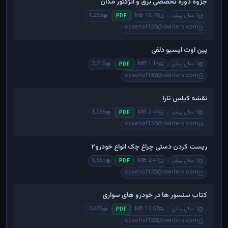
جزوه دوره تخصصی برق و انژکتور مگان
1 سال پیش
10.73 MB
1,253
PDF
cosehof132@dwriters.com
پین اوت ایسیو دلفی
1 سال پیش
1.14 MB
2,316
PDF
cosehof132@dwriters.com
نقشه کیلس تارا
1 سال پیش
2.44 MB
1,596
PDF
cosehof132@dwriters.com
ریست کردن دستی چراغ چک انواع خودرو۲
1 سال پیش
2.47 MB
1,561
PDF
cosehof132@dwriters.com
کتاب سنسور ها در خودرو های سواری
1 سال پیش
10.52 MB
2,685
PDF
cosehof132@dwriters.com