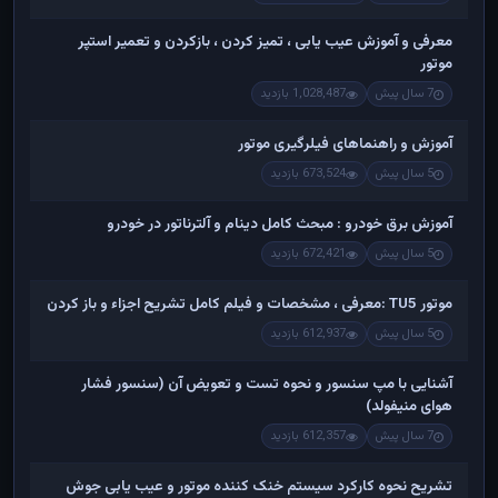
معرفی و آموزش عیب یابی ، تمیز کردن ، بازکردن و تعمیر استپر
موتور
7 سال پیش
1,028,487 بازدید
آموزش و راهنماهای فیلرگیری موتور
5 سال پیش
673,524 بازدید
آموزش برق خودرو : مبحث کامل دینام و آلترناتور در خودرو
5 سال پیش
672,421 بازدید
موتور TU5 :معرفی ، مشخصات و فیلم کامل تشریح اجزاء و باز کردن
5 سال پیش
612,937 بازدید
آشنایی با مپ سنسور و نحوه تست و تعویض آن (سنسور فشار
هوای منیفولد)
7 سال پیش
612,357 بازدید
تشریح نحوه کارکرد سیستم خنک کننده موتور و عیب یابی جوش