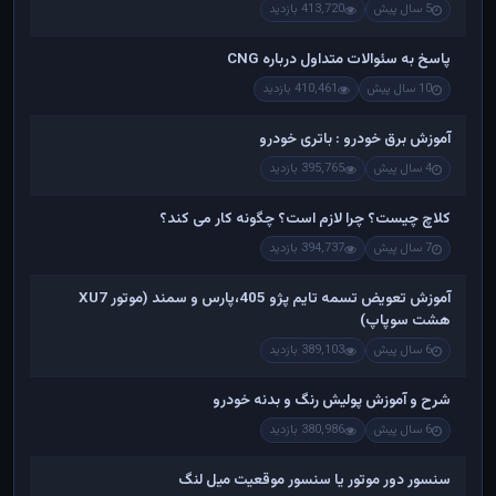
5 سال پیش
413,720 بازدید
پاسخ به سئوالات متداول درباره CNG
10 سال پیش
410,461 بازدید
آموزش برق خودرو : باتری خودرو
4 سال پیش
395,765 بازدید
کلاچ چیست؟ چرا لازم است؟ چگونه کار می کند؟
7 سال پیش
394,737 بازدید
آموزش تعویض تسمه تایم پژو 405،پارس و سمند (موتور XU7
هشت سوپاپ)
6 سال پیش
389,103 بازدید
شرح و آموزش پولیش رنگ و بدنه خودرو
6 سال پیش
380,986 بازدید
سنسور دور موتور یا سنسور موقعیت میل لنگ