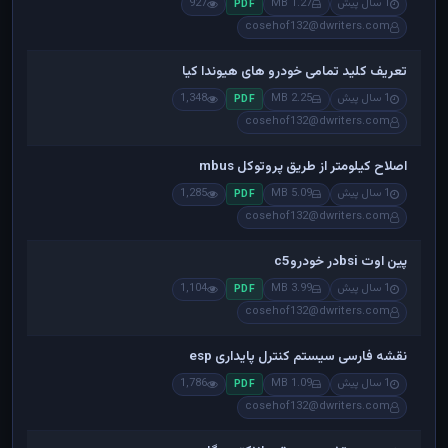
1 سال پیش
1.27 MB
927
PDF
cosehof132@dwriters.com
تعریف کلید تمامی خودرو های هیوندا کیا
1 سال پیش
2.25 MB
1,348
PDF
cosehof132@dwriters.com
اصلاح کیلومتر از طریق پروتوکل mbus
1 سال پیش
5.09 MB
1,285
PDF
cosehof132@dwriters.com
پین اوت bsiدر خودروc5
1 سال پیش
3.99 MB
1,104
PDF
cosehof132@dwriters.com
نقشه فارسی سیستم کنترل پایداری esp
1 سال پیش
1.09 MB
1,786
PDF
cosehof132@dwriters.com