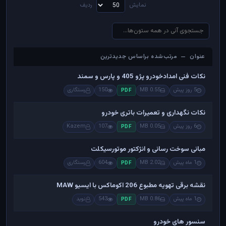
نمایش
ردیف
عنوان — مرتب‌شده براساس جدیدترین
عنوان — مرتب‌شده براساس جدیدترین
نکات فنی امدادخودرو پژو 405 و پارس و سمند
5 روز پیش
0.55 MB
150
رستگاری
PDF
نکات نگهداری و تعمیرات باتری خودرو
6 روز پیش
0.05 MB
107
Kazem
PDF
مبانی سوخت رسانی و انژکتور موتورسیکلت
1 ماه پیش
2.02 MB
604
رستگاری
PDF
نقشه برقی تهویه مطبوع 206 اکوماکس با ایسیو MAW
1 ماه پیش
0.86 MB
543
نوید
PDF
سنسور های خودرو