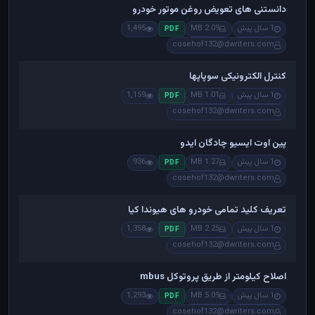
دانستنی های تعویض روغن موتور خودرو
1 سال پیش
2.09 MB
1,495
PDF
cosehof132@dwriters.com
کنترل الکترونیکی سوپاپها
1 سال پیش
1.01 MB
1,159
PDF
cosehof132@dwriters.com
پین اوت ایسیو چادگان ایدو
1 سال پیش
1.27 MB
936
PDF
cosehof132@dwriters.com
تعریف کلید تمامی خودرو های هیوندا کیا
1 سال پیش
2.25 MB
1,358
PDF
cosehof132@dwriters.com
اصلاح کیلومتر از طریق پروتوکل mbus
1 سال پیش
5.09 MB
1,293
PDF
cosehof132@dwriters.com