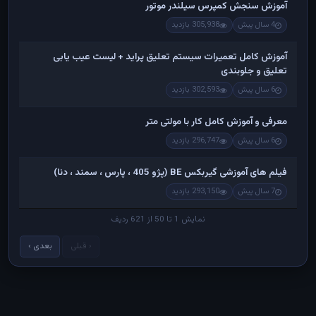
آموزش سنجش کمپرس سیلندر موتور
4 سال پیش
305,938 بازدید
آموزش کامل تعمیرات سیستم تعلیق پراید + لیست عیب یابی
تعلیق و جلوبندی
6 سال پیش
302,593 بازدید
معرفی و آموزش کامل کار با مولتی متر
6 سال پیش
296,747 بازدید
فیلم های آموزشی گیربکس BE (پژو 405 ، پارس ، سمند ، دنا)
7 سال پیش
293,150 بازدید
نمایش 1 تا 50 از 621 ردیف
‹ قبلی
بعدی ›