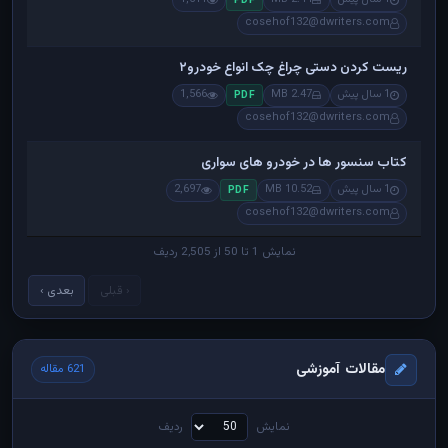
PDF
cosehof132@dwriters.com
ریست کردن دستی چراغ چک انواع خودرو۲
1 سال پیش
2.47 MB
1,566
PDF
cosehof132@dwriters.com
کتاب سنسور ها در خودرو های سواری
1 سال پیش
10.52 MB
2,697
PDF
cosehof132@dwriters.com
نمایش 1 تا 50 از 2,505 ردیف
‹ قبلی
بعدی ›
مقالات آموزشی
621 مقاله
نمایش
ردیف