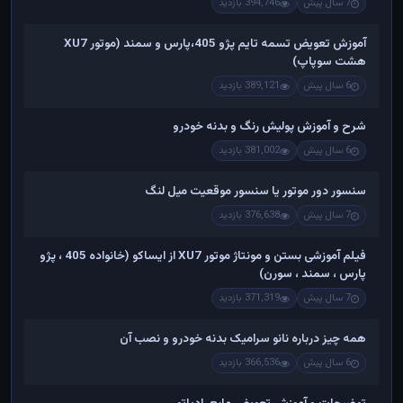
7 سال پیش
394,746 بازدید
آموزش تعویض تسمه تایم پژو 405،پارس و سمند (موتور XU7
هشت سوپاپ)
6 سال پیش
389,121 بازدید
شرح و آموزش پولیش رنگ و بدنه خودرو
6 سال پیش
381,002 بازدید
سنسور دور موتور یا سنسور موقعیت میل لنگ
7 سال پیش
376,638 بازدید
فیلم آموزشی بستن و مونتاژ موتور XU7 از ایساکو (خانواده 405 ، پژو
پارس ، سمند ، سورن)
7 سال پیش
371,319 بازدید
همه چیز درباره نانو سرامیک بدنه خودرو و نصب آن
6 سال پیش
366,536 بازدید