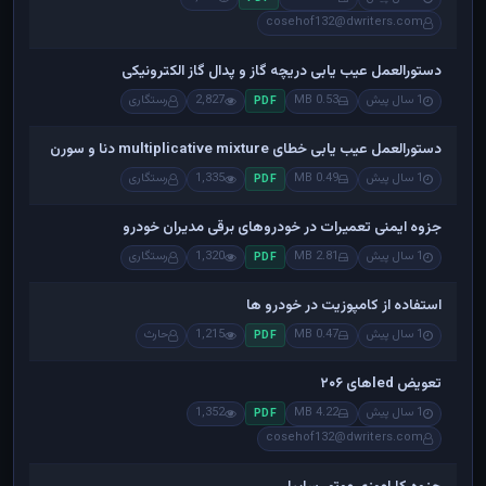
cosehof132@dwriters.com
دستورالعمل عیب یابی دریچه گاز و پدال گاز الکترونیکی
1 سال پیش
0.53 MB
2,827
رستگاری
PDF
دستورالعمل عیب یابی خطای multiplicative mixture دنا و سورن
1 سال پیش
0.49 MB
1,335
رستگاری
PDF
جزوه ایمنی تعمیرات در خودروهای برقی مدیران خودرو
1 سال پیش
2.81 MB
1,320
رستگاری
PDF
استفاده از کامپوزیت در خودرو ها
1 سال پیش
0.47 MB
1,215
حارث
PDF
تعویض ledهای ۲۰۶
1 سال پیش
4.22 MB
1,352
PDF
cosehof132@dwriters.com