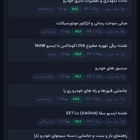
نکات نگهداری و تعمیرات باتری خودرو
1 هفته پیش
0.05 MB
121
Kazem
PDF
مبانی سوخت رسانی و انژکتور موتورسیکلت
1 ماه پیش
2.02 MB
616
رستگاری
PDF
نقشه برقی تهویه مطبوع 206 اکوماکس با ایسیو MAW
1 ماه پیش
0.86 MB
556
نوید
PDF
سنسور های خودرو
7 ماه پیش
2.63 MB
1,260
فردین گردی
PDF
جانمایی فیوزها و رله های خودرو ری را
1 سال پیش
0.53 MB
1,906
رستگاری
PDF
نقشه ایسیو سقا (SAGHA) دنا EF7
1 سال پیش
1.6 MB
2,114
رستگاری
PDF
راهنمای باز و بست و جانمایی دسته سیمهای خودرو تارا