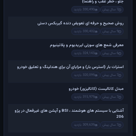
جلو ، خطر عقب و راهنما)
7 سال پیش
330,490 بازدید
روش صحیح و حرفه ای تعویض دنده گیربکس دستی
9 سال پیش
330,402 بازدید
معرفی شمع های سوزنی ایریدیوم و پلاتینیوم
6 سال پیش
324,143 بازدید
استرات بار (استرس بار) و مزایای آن برای هندلینگ و تعلیق خودرو
7 سال پیش
320,099 بازدید
مبدل کاتالیست (کاتالیزور) خودرو
7 سال پیش
315,979 بازدید
آشنایی با سیستم های هوشمند ، BSI و آپشن های غیرفعال در پژو
206
7 سال پیش
309,639 بازدید