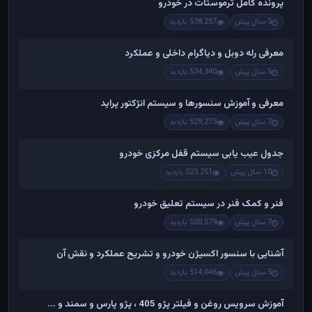
پرونده کامل ترموستات در خودرو
5 سال پیش
538,257 بازدید
معرفی رله دوبل و دیاگرام داخلی و عملکرد
5 سال پیش
534,340 بازدید
معرفی و آموزش سنسورها و سیستم انژکتور پراید
7 سال پیش
529,273 بازدید
جدول عیب یابی سیستم قفل مرکزی خودرو
10 سال پیش
523,251 بازدید
فنر و کمک فنر در سیستم تعلیق خودرو
7 سال پیش
520,579 بازدید
آشنایی با سنسور اکسیژن خودرو و تشریح عملکرد و نقش آن
5 سال پیش
514,046 بازدید
آموزش سرویس روغن و فیلتر پژو 405 ، پژو پارس و سمند و ...