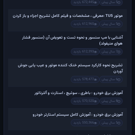
5 سال پیش
672,445 بازدید
موتور TU5 :معرفی ، مشخصات و فیلم کامل تشریح اجزاء و باز کردن
5 سال پیش
612,960 بازدید
آشنایی با مپ سنسور و نحوه تست و تعویض آن (سنسور فشار
هوای منیفولد)
7 سال پیش
612,393 بازدید
تشریح نحوه کارکرد سیستم خنک کننده موتور و عیب یابی جوش
آوردن
6 سال پیش
578,477 بازدید
آموزش برق خودرو : باطری ، سوئیچ ، استارت و آلترناتور
8 سال پیش
570,520 بازدید
آموزش برق خودرو : آموزش کامل سیستم استارتر خودرو
5 سال پیش
550,366 بازدید