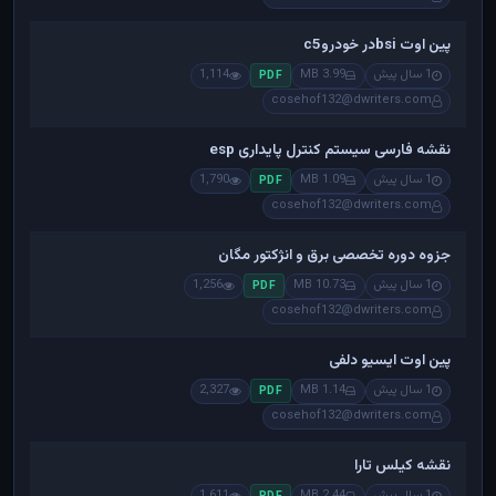
پین اوت bsiدر خودروc5
1 سال پیش
3.99 MB
1,114
PDF
cosehof132@dwriters.com
نقشه فارسی سیستم کنترل پایداری esp
1 سال پیش
1.09 MB
1,790
PDF
cosehof132@dwriters.com
جزوه دوره تخصصی برق و انژکتور مگان
1 سال پیش
10.73 MB
1,256
PDF
cosehof132@dwriters.com
پین اوت ایسیو دلفی
1 سال پیش
1.14 MB
2,327
PDF
cosehof132@dwriters.com
نقشه کیلس تارا
1 سال پیش
2.44 MB
1,611