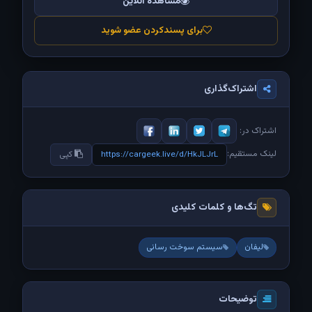
مشاهده آنلاین
برای پسندکردن عضو شوید
اشتراک‌گذاری
اشتراک در:
لینک مستقیم:
https://cargeek.live/d/HkJLJrL
کپی
تگ‌ها و کلمات کلیدی
لیفان
سیستم سوخت رسانی
توضیحات