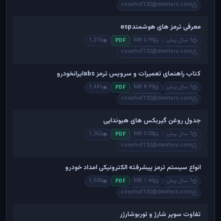
cosehof132@dwriters.com
معرفی ترمز های هوشمندesp
1 سال پیش
0.99 MB
1,216
PDF
cosehof132@dwriters.com
کتاب راهنمای تعمیرات و سرویس ترمز absایرانخودرو
1 سال پیش
8.99 MB
1,441
PDF
cosehof132@dwriters.com
جدول روغن گیربکس های هیوندایی
1 سال پیش
0.08 MB
1,262
PDF
cosehof132@dwriters.com
انواع سیستم ترمز پیشرفته الکترونیکی امداد خودرو
1 سال پیش
1.46 MB
1,030
PDF
cosehof132@dwriters.com
تفاوت سوپر شارژ و توربوشارژر