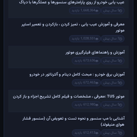
عیب یابی خودرو از روی پارامترهای سنسورها و عملگرها با دیاگ
5 سال پیش
1,668,364 بازدید
معرفی و آموزش عیب یابی ، تمیز کردن ، بازکردن و تعمیر استپر
موتور
7 سال پیش
1,028,551 بازدید
آموزش و راهنماهای فیلرگیری موتور
5 سال پیش
673,636 بازدید
آموزش برق خودرو : مبحث کامل دینام و آلترناتور در خودرو
5 سال پیش
672,463 بازدید
موتور TU5 :معرفی ، مشخصات و فیلم کامل تشریح اجزاء و باز کردن
5 سال پیش
612,980 بازدید
آشنایی با مپ سنسور و نحوه تست و تعویض آن (سنسور فشار
هوای منیفولد)
7 سال پیش
612,413 بازدید