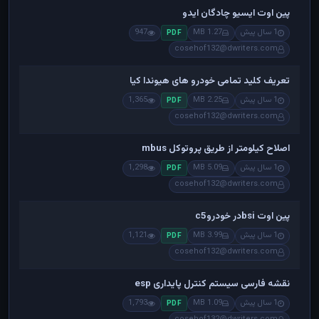
پین اوت ایسیو چادگان ایدو
1 سال پیش
1.27 MB
947
PDF
cosehof132@dwriters.com
تعریف کلید تمامی خودرو های هیوندا کیا
1 سال پیش
2.25 MB
1,365
PDF
cosehof132@dwriters.com
اصلاح کیلومتر از طریق پروتوکل mbus
1 سال پیش
5.09 MB
1,298
PDF
cosehof132@dwriters.com
پین اوت bsiدر خودروc5
1 سال پیش
3.99 MB
1,121
PDF
cosehof132@dwriters.com
نقشه فارسی سیستم کنترل پایداری esp
1 سال پیش
1.09 MB
1,793
PDF