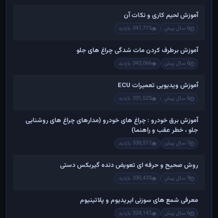
آموزش لحیم کاری و نکات آن
6 سال پیش
347,715 بازدید
آموزش برطرف کردن مات شدگی چراغ های جلو
6 سال پیش
343,066 بازدید
آموزش ویدیویی تعمیرات ECU
6 سال پیش
331,523 بازدید
آموزش برق خودرو : چراغ های خودرو (مدارهای چراغ های روشنایی
جلو ، خطر عقب و راهنما)
7 سال پیش
330,517 بازدید
روش صحیح و حرفه ای تعویض دنده گیربکس دستی
9 سال پیش
330,433 بازدید
معرفی شمع های سوزنی ایریدیوم و پلاتینیوم
6 سال پیش
324,147 بازدید