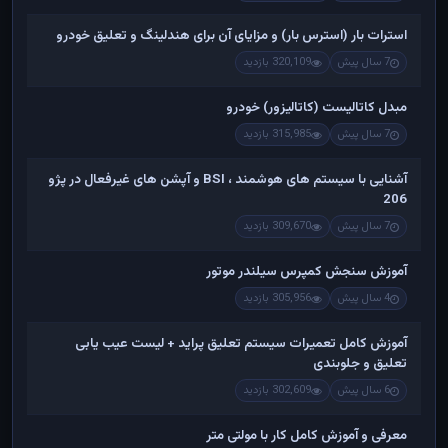
استرات بار (استرس بار) و مزایای آن برای هندلینگ و تعلیق خودرو
7 سال پیش
320,109 بازدید
مبدل کاتالیست (کاتالیزور) خودرو
7 سال پیش
315,985 بازدید
آشنایی با سیستم های هوشمند ، BSI و آپشن های غیرفعال در پژو
206
7 سال پیش
309,670 بازدید
آموزش سنجش کمپرس سیلندر موتور
4 سال پیش
305,956 بازدید
آموزش کامل تعمیرات سیستم تعلیق پراید + لیست عیب یابی
تعلیق و جلوبندی
6 سال پیش
302,609 بازدید
معرفی و آموزش کامل کار با مولتی متر