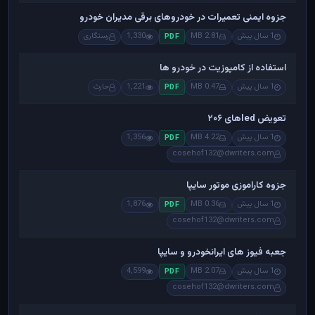
جزوه ایمنی تعمیرات در خودروهای برقی مدیران خودرو
1 سال پیش
2.81 MB
1,330
رستگاری
PDF
استفاده از کامپوزیت در خودرو ها
1 سال پیش
0.47 MB
1,221
حارث
PDF
تعویض ledهای ۲۰۶
1 سال پیش
4.22 MB
1,356
PDF
cosehof132@dwriters.com
جزوه کاراموزی موتور سایپا
1 سال پیش
0.36 MB
1,876
PDF
cosehof132@dwriters.com
جعبه فیوز های ایرانخودرو و سایپا
1 سال پیش
2.07 MB
4,599
PDF
cosehof132@dwriters.com