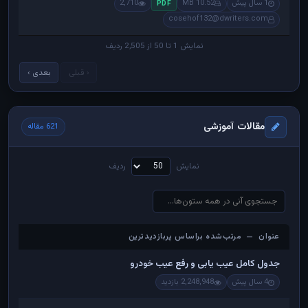
1 سال پیش
10.52 MB
2,710
PDF
cosehof132@dwriters.com
نمایش 1 تا 50 از 2,505 ردیف
‹ قبلی
بعدی ›
مقالات آموزشی
621 مقاله
نمایش
ردیف
عنوان — مرتب‌شده براساس پربازدیدترین
عنوان — مرتب‌شده براساس پربازدیدترین
جدول کامل عیب یابی و رفع عیب خودرو
4 سال پیش
2,248,948 بازدید