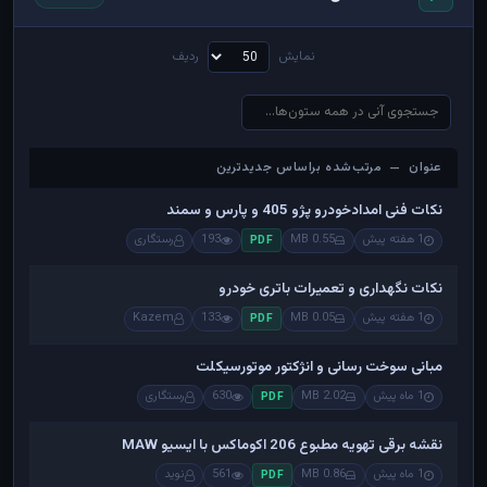
نمایش
ردیف
عنوان — مرتب‌شده براساس جدیدترین
عنوان — مرتب‌شده براساس جدیدترین
نکات فنی امدادخودرو پژو 405 و پارس و سمند
1 هفته پیش
0.55 MB
193
رستگاری
PDF
نکات نگهداری و تعمیرات باتری خودرو
1 هفته پیش
0.05 MB
133
Kazem
PDF
مبانی سوخت رسانی و انژکتور موتورسیکلت
1 ماه پیش
2.02 MB
630
رستگاری
PDF
نقشه برقی تهویه مطبوع 206 اکوماکس با ایسیو MAW
1 ماه پیش
0.86 MB
561
نوید
PDF