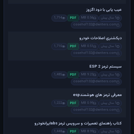
عیب یابی با دود اگزوز
1 سال پیش
0.56 MB
1,714
PDF
cosehof132@dwriters.com
دیکشنری اصلاحات خودرو
1 سال پیش
0.51 MB
1,710
PDF
cosehof132@dwriters.com
سیستم ترمز ESP 2
1 سال پیش
9.23 MB
1,485
PDF
cosehof132@dwriters.com
معرفی ترمز های هوشمندesp
1 سال پیش
0.99 MB
1,222
PDF
cosehof132@dwriters.com
کتاب راهنمای تعمیرات و سرویس ترمز absایرانخودرو
1 سال پیش
8.99 MB
1,448
PDF