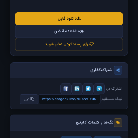
دانلود فایل
مشاهده آنلاین
برای پسندکردن عضو شوید
اشتراک‌گذاری
اشتراک در:
لینک مستقیم:
https://cargeek.live/d/D2eGY4N
کپی
تگ‌ها و کلمات کلیدی