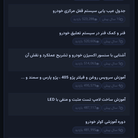
جدول عیب یابی سیستم قفل مرکزی خودرو
10 سال پیش
523,288 بازدید
فنر و کمک فنر در سیستم تعلیق خودرو
7 سال پیش
520,606 بازدید
آشنایی با سنسور اکسیژن خودرو و تشریح عملکرد و نقش آن
5 سال پیش
514,063 بازدید
آموزش سرویس روغن و فیلتر پژو 405 ، پژو پارس و سمند و ...
4 سال پیش
495,579 بازدید
آموزش ساخت لامپ تست مثبت و منفی با LED
7 سال پیش
487,117 بازدید
دوره آموزشی کولر خودرو
6 سال پیش
481,995 بازدید