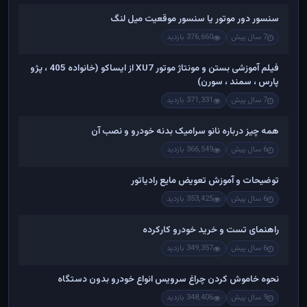
سنسور دور موتور یا سنسور موقعیت میل لنگ
7 سال پیش
376,660 بازدید
فیلم آموزشی بستن و مونتاژ موتور XU7 از ایساکو (خانواده 405 ، پژو
پارس ، سمند ، سورن)
7 سال پیش
371,331 بازدید
همه چیز درباره نانو سرامیک بدنه خودرو و نصب آن
6 سال پیش
366,549 بازدید
توضیحات و آموزش تعویض مایع رادیاتور
6 سال پیش
353,425 بازدید
راهنمای تست و خريد خودرو کارکرده
6 سال پیش
349,357 بازدید
نحوه خاموش کردن چراغ سرویس انواع خودرو بدون دستگاه
9 سال پیش
348,406 بازدید