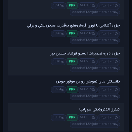
1 سال پیش
0.51 MB
1,517
PDF
cosehof132@dwriters.com
جزوه آشنایی با توری فرمان‌های پرقدرت هیدرولیکی و برقی
1 سال پیش
2.13 MB
1,143
PDF
cosehof132@dwriters.com
جزوه دوره تعمیرات ایسیو فرشاد حسین پور
1 سال پیش
5.01 MB
1,945
PDF
cosehof132@dwriters.com
دانستنی های تعویض روغن موتور خودرو
1 سال پیش
2.09 MB
1,504
PDF
cosehof132@dwriters.com
کنترل الکترونیکی سوپاپها
1 سال پیش
1.01 MB
1,168
PDF
cosehof132@dwriters.com