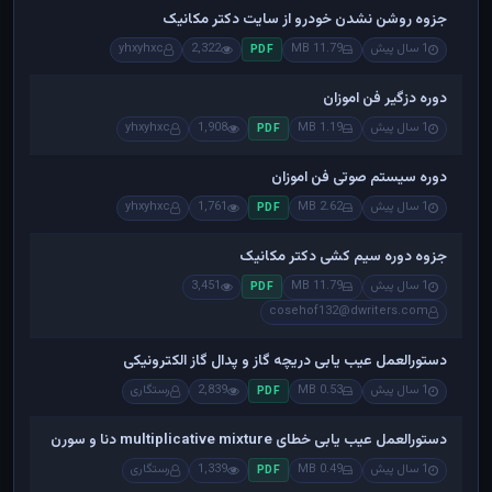
جزوه روشن نشدن خودرو از سایت دکتر مکانیک
1 سال پیش
11.79 MB
2,322
yhxyhxc
PDF
دوره دزگیر فن اموزان
1 سال پیش
1.19 MB
1,908
yhxyhxc
PDF
دوره سیستم صوتی فن اموزان
1 سال پیش
2.62 MB
1,761
yhxyhxc
PDF
جزوه دوره سیم کشی دکتر مکانیک
1 سال پیش
11.79 MB
3,451
PDF
cosehof132@dwriters.com
دستورالعمل عیب یابی دریچه گاز و پدال گاز الکترونیکی
1 سال پیش
0.53 MB
2,839
رستگاری
PDF
دستورالعمل عیب یابی خطای multiplicative mixture دنا و سورن
1 سال پیش
0.49 MB
1,339
رستگاری
PDF