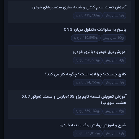
آموزش تست سیم کشی و شبیه سازی سنسورهای خودرو
5 سال پیش
413,738 بازدید
پاسخ به سئوالات متداول درباره CNG
10 سال پیش
410,595 بازدید
آموزش برق خودرو : باتری خودرو
4 سال پیش
395,773 بازدید
کلاچ چیست؟ چرا لازم است؟ چگونه کار می کند؟
7 سال پیش
394,756 بازدید
آموزش تعویض تسمه تایم پژو 405،پارس و سمند (موتور XU7
هشت سوپاپ)
6 سال پیش
389,132 بازدید
شرح و آموزش پولیش رنگ و بدنه خودرو
6 سال پیش
381,017 بازدید