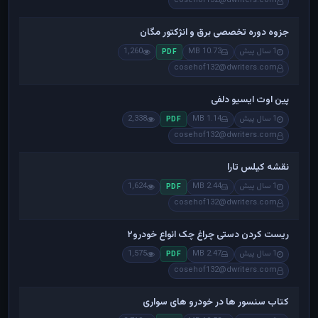
cosehof132@dwriters.com
جزوه دوره تخصصی برق و انژکتور مگان
1 سال پیش
10.73 MB
1,260
PDF
cosehof132@dwriters.com
پین اوت ایسیو دلفی
1 سال پیش
1.14 MB
2,338
PDF
cosehof132@dwriters.com
نقشه کیلس تارا
1 سال پیش
2.44 MB
1,624
PDF
cosehof132@dwriters.com
ریست کردن دستی چراغ چک انواع خودرو۲
1 سال پیش
2.47 MB
1,575
PDF
cosehof132@dwriters.com
کتاب سنسور ها در خودرو های سواری