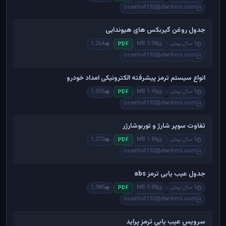
cosehof132@dwriters.com
جدول روغن گیربکس های هیوندایی
1 سال پیش
0.08 MB
1,264
PDF
cosehof132@dwriters.com
انواع سیستم ترمز پیشرفته الکترونیکی امداد خودرو
1 سال پیش
1.46 MB
1,035
PDF
cosehof132@dwriters.com
تفاوت سوپر شارژ و توربوشارژر
1 سال پیش
1.84 MB
1,270
PDF
cosehof132@dwriters.com
جدول عیب یابی ترمز abs
1 سال پیش
0.88 MB
1,985
PDF
cosehof132@dwriters.com
سرویس عیب یابی ترمز پراید