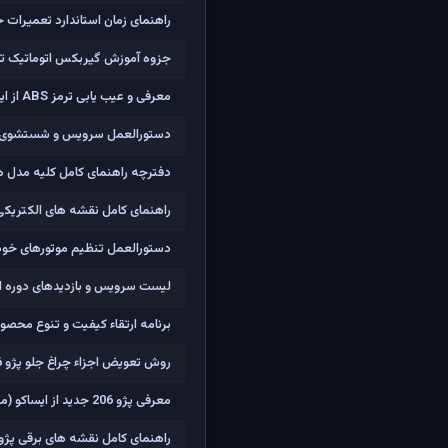
راهنمای زمان استاندارد تعمیرات خود
جزوه آموزش گیربکس اتوماتیک تندر
معرفی و عیب یابی ترمز ABS از ایساکو
دستورالعمل سرویس و شستشوی پمپ هیدرولی
دفترچه راهنمای کامل کلیه مدل های
راهنمای کامل نقشه های الکتریکی
دستورالعمل تنظیم موتورهای خودروهای پژو405 ، پژو RD ، پی
لیست سرویس و بازدیدهای دوره ا
برنامه ارتقاء کیفیت و تنوع محصولا
روش تعویض اجزاء چراغ جلو پژو 206 (لامپ و موتور)
معرفی پژو 206 جدید از ایساکو (مدل91 به بالا - ECO MUX - کدهای 27418،27419،26803،26805)
راهنمای کامل نقشه های برقی پژو 206 مولتی پلک