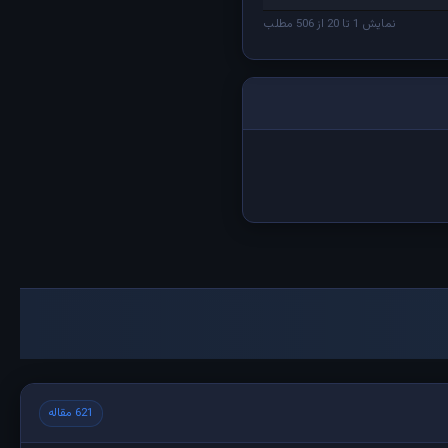
نمایش 1 تا 20 از 506 مطلب
621 مقاله