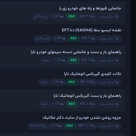
جانمایی فیوزها و رله های خودرو ری را
1 سال پیش
0.53 MB
1,876
رستگاری
PDF
نقشه ایسیو سقا (SAGHA) دنا EF7
1 سال پیش
1.6 MB
2,081
رستگاری
PDF
راهنمای باز و بست و جانمایی دسته سیمهای خودرو تارا
1 سال پیش
1.8 MB
1,524
رضا
PDF
نکات کلیدی گیربکس اتوماتیک تارا
1 سال پیش
2.82 MB
1,367
رضا
PDF
راهنمای باز و بست گیربکس اتوماتیک تارا
1 سال پیش
3.35 MB
1,472
رضا
PDF
جزوه روشن نشدن خودرو از سایت دکتر مکانیک
1 سال پیش
11.79 MB
2,276
yhxyhxc
PDF