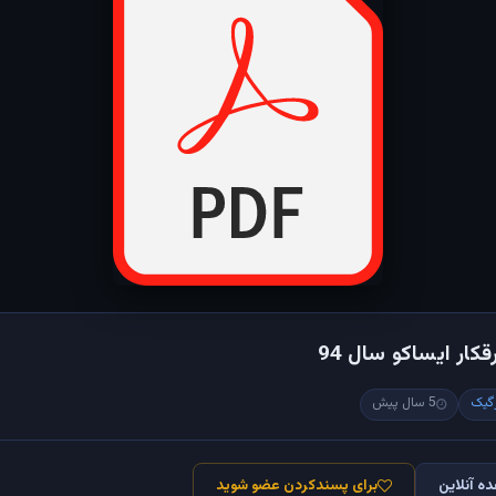
کار ایساکو سال 94
گیک
5 سال پیش
ه آنلاین
برای پسندکردن عضو شوید