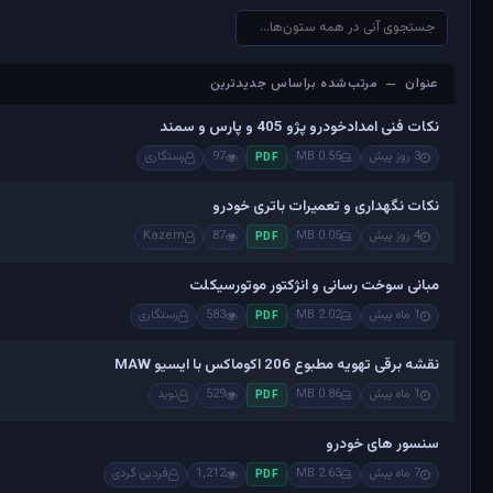
عنوان — مرتب‌شده براساس جدیدترین
عنوان — مرتب‌شده براساس جدیدترین
نکات فنی امدادخودرو پژو 405 و پارس و سمند
3 روز پیش
0.55 MB
97
رستگاری
PDF
نکات نگهداری و تعمیرات باتری خودرو
4 روز پیش
0.05 MB
87
Kazem
PDF
مبانی سوخت رسانی و انژکتور موتورسیکلت
1 ماه پیش
2.02 MB
583
رستگاری
PDF
نقشه برقی تهویه مطبوع 206 اکوماکس با ایسیو MAW
1 ماه پیش
0.86 MB
529
نوید
PDF
سنسور های خودرو
7 ماه پیش
2.63 MB
1,212
فردین گردی
PDF