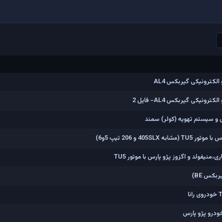
لکترونیکی گیربکس AL4
ونیکی گیربکس AL4- فایل 2
 و سیستم تهویه (کولر) سمند
405 و 206 تیپ 5و6)
نیفولد و اگزوز پژو پارس با موتور TU5
بکس BE)
خودرو پژو پارس