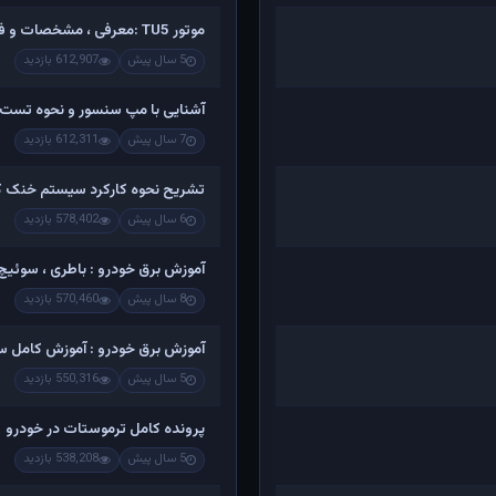
موتور TU5 :معرفی ، مشخصات و فیلم کامل تشریح اجزاء و باز کردن
5 سال پیش
612,907 بازدید
آشنایی با مپ سنسور و نحوه تست 
7 سال پیش
612,311 بازدید
تشریح نحوه کارکرد سیستم خنک کن
6 سال پیش
578,402 بازدید
آموزش برق خودرو : باطری ، سوئیچ ،
8 سال پیش
570,460 بازدید
آموزش برق خودرو : آموزش کامل س
5 سال پیش
550,316 بازدید
پرونده کامل ترموستات در خودرو
5 سال پیش
538,208 بازدید