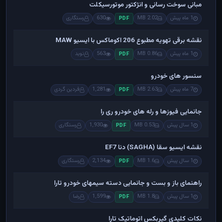
مبانی سوخت رسانی و انژکتور موتورسیکلت
1 ماه پیش
2.02 MB
630
رستگاری
PDF
نقشه برقی تهویه مطبوع 206 اکوماکس با ایسیو MAW
1 ماه پیش
0.86 MB
563
نوید
PDF
سنسور های خودرو
7 ماه پیش
2.63 MB
1,281
فردین گردی
PDF
جانمایی فیوزها و رله های خودرو ری را
1 سال پیش
0.53 MB
1,930
رستگاری
PDF
نقشه ایسیو سقا (SAGHA) دنا EF7
1 سال پیش
1.6 MB
2,134
رستگاری
PDF
راهنمای باز و بست و جانمایی دسته سیمهای خودرو تارا
1 سال پیش
1.8 MB
1,599
رضا
PDF
نکات کلیدی گیربکس اتوماتیک تارا