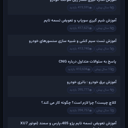
6 سال پیش
419,591 بازدید
آموزش شیم گیری سوپاپ و تعویض تسمه تایم
6 سال پیش
417,621 بازدید
آموزش تست سیم کشی و شبیه سازی سنسورهای خودرو
5 سال پیش
413,740 بازدید
پاسخ به سئوالات متداول درباره CNG
10 سال پیش
410,634 بازدید
آموزش برق خودرو : باتری خودرو
4 سال پیش
395,777 بازدید
کلاچ چیست؟ چرا لازم است؟ چگونه کار می کند؟
7 سال پیش
394,757 بازدید
آموزش تعویض تسمه تایم پژو 405،پارس و سمند (موتور XU7