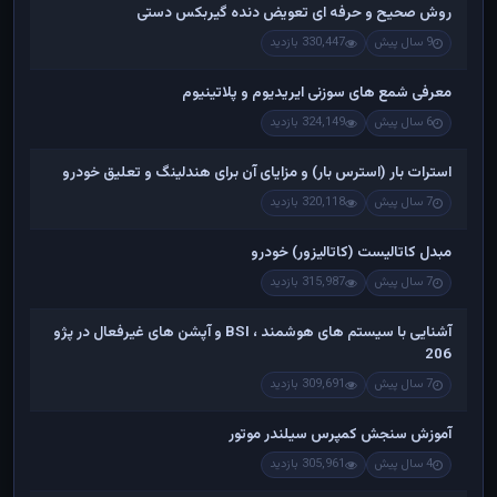
روش صحیح و حرفه ای تعویض دنده گیربکس دستی
9 سال پیش
330,447 بازدید
معرفی شمع های سوزنی ایریدیوم و پلاتینیوم
6 سال پیش
324,149 بازدید
استرات بار (استرس بار) و مزایای آن برای هندلینگ و تعلیق خودرو
7 سال پیش
320,118 بازدید
مبدل کاتالیست (کاتالیزور) خودرو
7 سال پیش
315,987 بازدید
آشنایی با سیستم های هوشمند ، BSI و آپشن های غیرفعال در پژو
206
7 سال پیش
309,691 بازدید
آموزش سنجش کمپرس سیلندر موتور
4 سال پیش
305,961 بازدید