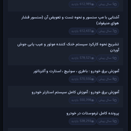
5 سال پیش
612,989 بازدید
آشنایی با مپ سنسور و نحوه تست و تعویض آن (سنسور فشار
هوای منیفولد)
7 سال پیش
612,437 بازدید
تشریح نحوه کارکرد سیستم خنک کننده موتور و عیب یابی جوش
آوردن
6 سال پیش
578,521 بازدید
آموزش برق خودرو : باطری ، سوئیچ ، استارت و آلترناتور
8 سال پیش
570,550 بازدید
آموزش برق خودرو : آموزش کامل سیستم استارتر خودرو
5 سال پیش
550,398 بازدید
پرونده کامل ترموستات در خودرو
5 سال پیش
538,293 بازدید