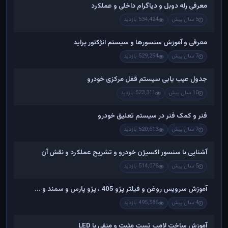
معرفی رله دوبل و دیاگرام داخلی و عملکرد
5 سال پیش
534,424 بازدید
معرفی و آموزش سنسورها و سیستم انژکتور پراید
7 سال پیش
529,294 بازدید
جدول عیب یابی سیستم قفل مرکزی خودرو
10 سال پیش
523,311 بازدید
فنر و کمک فنر در سیستم تعلیق خودرو
7 سال پیش
520,613 بازدید
آشنایی با سنسور اکسیژن خودرو و تشریح عملکرد و نقش آن
5 سال پیش
514,076 بازدید
آموزش سرویس روغن و فیلتر پژو 405 ، پژو پارس و سمند و ...
4 سال پیش
495,586 بازدید
آموزش ساخت لامپ تست مثبت و منفی با LED