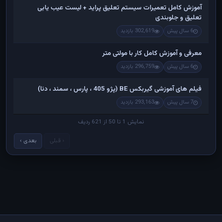
آموزش کامل تعمیرات سیستم تعلیق پراید + لیست عیب یابی
تعلیق و جلوبندی
6 سال پیش
302,619 بازدید
معرفی و آموزش کامل کار با مولتی متر
6 سال پیش
296,759 بازدید
فیلم های آموزشی گیربکس BE (پژو 405 ، پارس ، سمند ، دنا)
7 سال پیش
293,163 بازدید
نمایش 1 تا 50 از 621 ردیف
‹ قبلی
بعدی ›