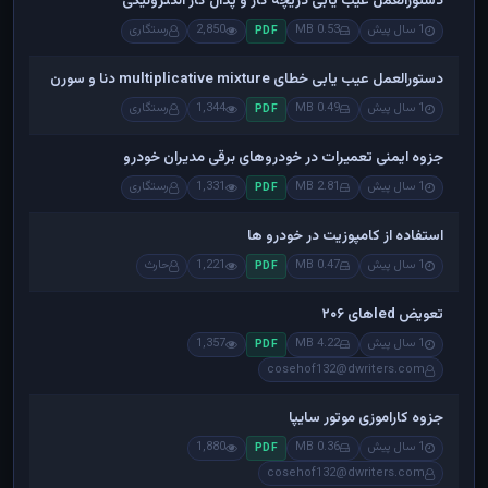
دستورالعمل عیب یابی دریچه گاز و پدال گاز الکترونیکی
1 سال پیش
0.53 MB
2,850
رستگاری
PDF
دستورالعمل عیب یابی خطای multiplicative mixture دنا و سورن
1 سال پیش
0.49 MB
1,344
رستگاری
PDF
جزوه ایمنی تعمیرات در خودروهای برقی مدیران خودرو
1 سال پیش
2.81 MB
1,331
رستگاری
PDF
استفاده از کامپوزیت در خودرو ها
1 سال پیش
0.47 MB
1,221
حارث
PDF
تعویض ledهای ۲۰۶
1 سال پیش
4.22 MB
1,357
PDF
cosehof132@dwriters.com
جزوه کاراموزی موتور سایپا
1 سال پیش
0.36 MB
1,880
PDF
cosehof132@dwriters.com