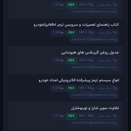
1 سال پیش
0.99 MB
1,225
PDF
cosehof132@dwriters.com
کتاب راهنمای تعمیرات و سرویس ترمز absایرانخودرو
1 سال پیش
8.99 MB
1,449
PDF
cosehof132@dwriters.com
جدول روغن گیربکس های هیوندایی
1 سال پیش
0.08 MB
1,266
PDF
cosehof132@dwriters.com
انواع سیستم ترمز پیشرفته الکترونیکی امداد خودرو
1 سال پیش
1.46 MB
1,036
PDF
cosehof132@dwriters.com
تفاوت سوپر شارژ و توربوشارژر
1 سال پیش
1.84 MB
1,271
PDF
cosehof132@dwriters.com