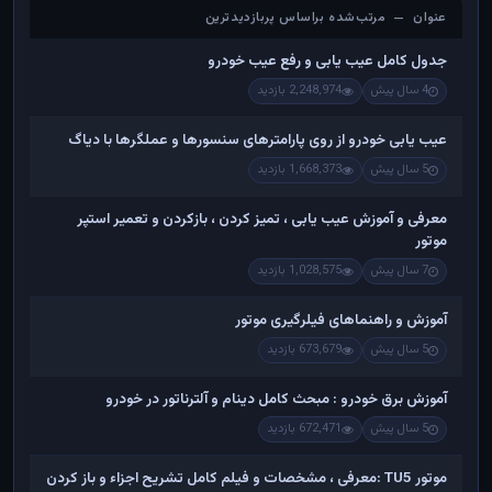
عنوان — مرتب‌شده براساس پربازدیدترین
عنوان — مرتب‌شده براساس پربازدیدترین
جدول کامل عیب یابی و رفع عیب خودرو
4 سال پیش
2,248,974 بازدید
عیب یابی خودرو از روی پارامترهای سنسورها و عملگرها با دیاگ
5 سال پیش
1,668,373 بازدید
معرفی و آموزش عیب یابی ، تمیز کردن ، بازکردن و تعمیر استپر
موتور
7 سال پیش
1,028,575 بازدید
آموزش و راهنماهای فیلرگیری موتور
5 سال پیش
673,679 بازدید
آموزش برق خودرو : مبحث کامل دینام و آلترناتور در خودرو
5 سال پیش
672,471 بازدید
موتور TU5 :معرفی ، مشخصات و فیلم کامل تشریح اجزاء و باز کردن