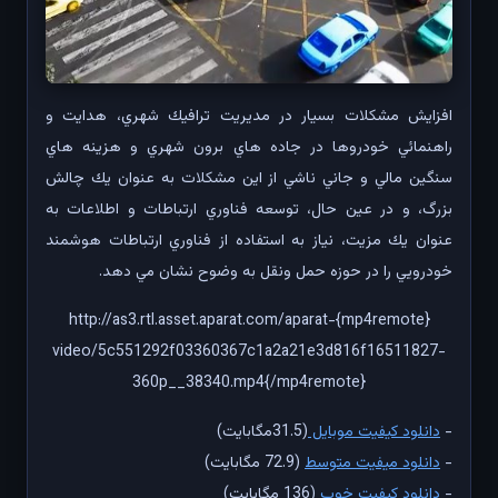
افزايش مشكلات بسيار در مديريت ترافيك شهري، هدايت و
راهنمائي خودروها در جاده هاي برون شهري و هزينه هاي
سنگين مالي و جاني ناشي از اين مشكلات به عنوان يك چالش
بزرگ، و در عين حال، توسعه فناوري ارتباطات و اطلاعات به
عنوان يك مزيت، نياز به استفاده از فناوري ارتباطات هوشمند
خودرويي را در حوزه حمل ونقل به وضوح نشان مي دهد.
{mp4remote}http://as3.rtl.asset.aparat.com/aparat-
video/5c551292f03360367c1a2a21e3d816f16511827-
360p__38340.mp4{/mp4remote}
-
دانلود کیفیت موبایل
(31.5مگابایت)
-
دانلود میفیت متوسط
(72.9 مگابایت)
-
دانلود کیفیت خوب
(136 مگابایت)