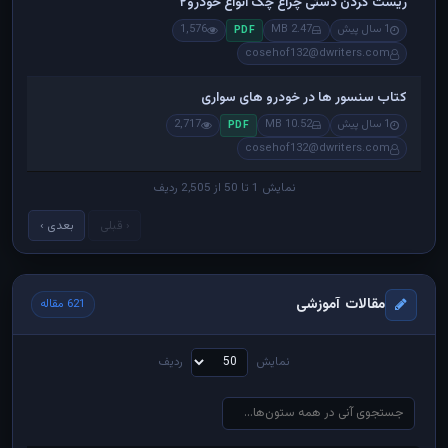
ریست کردن دستی چراغ چک انواع خودرو۲
1 سال پیش
2.47 MB
1,576
PDF
cosehof132@dwriters.com
کتاب سنسور ها در خودرو های سواری
1 سال پیش
10.52 MB
2,717
PDF
cosehof132@dwriters.com
نمایش 1 تا 50 از 2,505 ردیف
‹ قبلی
بعدی ›
مقالات آموزشی
621 مقاله
نمایش
ردیف