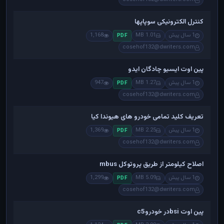
کنترل الکترونیکی سوپاپها
1 سال پیش
1.01 MB
1,168
PDF
cosehof132@dwriters.com
پین اوت ایسیو چادگان ایدو
1 سال پیش
1.27 MB
947
PDF
cosehof132@dwriters.com
تعریف کلید تمامی خودرو های هیوندا کیا
1 سال پیش
2.25 MB
1,369
PDF
cosehof132@dwriters.com
اصلاح کیلومتر از طریق پروتوکل mbus
1 سال پیش
5.09 MB
1,299
PDF
cosehof132@dwriters.com
پین اوت bsiدر خودروc5