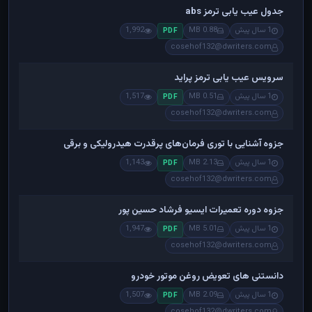
جدول عیب یابی ترمز abs
1 سال پیش
0.88 MB
1,992
PDF
cosehof132@dwriters.com
سرویس عیب یابی ترمز پراید
1 سال پیش
0.51 MB
1,517
PDF
cosehof132@dwriters.com
جزوه آشنایی با توری فرمان‌های پرقدرت هیدرولیکی و برقی
1 سال پیش
2.13 MB
1,143
PDF
cosehof132@dwriters.com
جزوه دوره تعمیرات ایسیو فرشاد حسین پور
1 سال پیش
5.01 MB
1,947
PDF
cosehof132@dwriters.com
دانستنی های تعویض روغن موتور خودرو
1 سال پیش
2.09 MB
1,507
PDF
cosehof132@dwriters.com