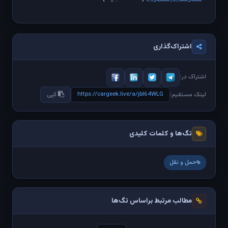
اشتراک‌گذاری
اشتراک در:
https://cargeek.live/a/jbl64WLG
لینک مستقیم:
کپی
تگ‌ها و کلمات کلیدی
حمل و نقل
مطالب مرتبط براساس تگ‌ها