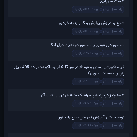
هشت سوپاپ)
6 سال پیش
389,140 بازدید
شرح و آموزش پولیش رنگ و بدنه خودرو
6 سال پیش
381,020 بازدید
سنسور دور موتور یا سنسور موقعیت میل لنگ
7 سال پیش
376,672 بازدید
فیلم آموزشی بستن و مونتاژ موتور XU7 از ایساکو (خانواده 405 ، پژو
پارس ، سمند ، سورن)
7 سال پیش
371,336 بازدید
همه چیز درباره نانو سرامیک بدنه خودرو و نصب آن
6 سال پیش
366,557 بازدید
توضیحات و آموزش تعویض مایع رادیاتور
6 سال پیش
353,428 بازدید