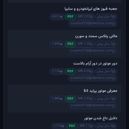
جعبه فیوز های ایرانخودرو و سایپا
1 سال پیش
2.07 MB
4,611
PDF
cosehof132@dwriters.com
مالتی پلکس سمند و سورن
1 سال پیش
1.25 MB
1,890
PDF
cosehof132@dwriters.com
دور موتور در دور آرام بالاست
1 سال پیش
0.59 MB
1,714
PDF
cosehof132@dwriters.com
معرفی موتور پراید b3
1 سال پیش
2.97 MB
1,885
PDF
cosehof132@dwriters.com
دلایل داغ شدن موتور
1 سال پیش
1.1 MB
1,712
PDF