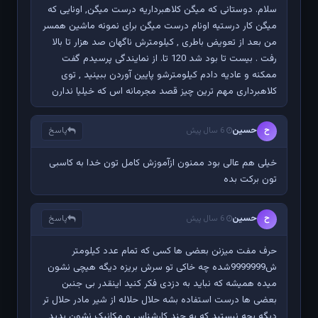
سلام. دوستانی که میگن کلاهبرداریه درست میگن, اونایی که
میگن کار درستیه اونام درست میگن برای نمونه ماشین همسر
من بعد از تعویض باطری , کیلومترش ناگهان صد هزار تا بالا
رفت . بیست تا بود شد 120 تا. از نمایندگی پرسیدم گفت
ممکنه و عادیه دادم کیلومترشو پایین آوردن ببینید , توی
کلاهبرداری مهم ترین چیز قصد مجرمانه اس که خیلیا ندارن
حسین
پاسخ
ح
6 سال پیش
خیلی هم عالی بود ممنون ازآموزش کامل تون خدا به کاسبی
تون برکت بده
حسین
پاسخ
ح
6 سال پیش
حرف مفت میزنن بعضی ها کسی که تمام عدد کیلومتر
ش9999999شده چه خاکی تو سرش بریزه دیگه هیچی نشون
میده همیشه که نباید به دزدی فکر کنید اینقدر بی جنبن
بعضی ها درست استفاده بشه حلال حلاله از شیر مادر حلال تر
دیگه بچه نیستید که به چند کارشناس و مکانیک نشون بدید