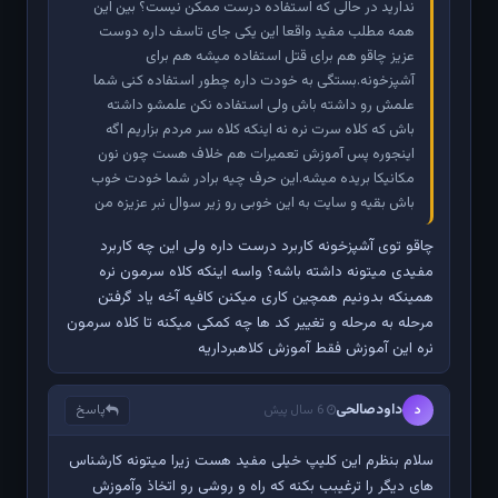
ندارید در حالی که استفاده درست ممکن نیست؟ بین این
همه مطلب مفید واقعا این یکی جای تاسف داره دوست
عزیز چاقو هم برای قتل استفاده میشه هم برای
آشپزخونه.بستگی به خودت داره چطور استفاده کنی شما
علمش رو داشته باش ولی استفاده نکن علمشو داشته
باش که کلاه سرت نره نه اینکه کلاه سر مردم بزاریم اگه
اینجوره پس آموزش تعمیرات هم خلاف هست چون نون
مکانیکا بریده میشه.این حرف چیه برادر شما خودت خوب
باش بقیه و سایت به این خوبی رو زیر سوال نبر عزیزه من
چاقو توی آشپزخونه کاربرد درست داره ولی این چه کاربرد
مفیدی میتونه داشته باشه؟ واسه اینکه کلاه سرمون نره
همینکه بدونیم همچین کاری میکنن کافیه آخه یاد گرفتن
مرحله به مرحله و تغییر کد ها چه کمکی میکنه تا کلاه سرمون
نره این آموزش فقط آموزش کلاهبرداریه
داودصالحی
پاسخ
د
6 سال پیش
سلام بنظرم این کلیپ خیلی مفید هست زیرا میتونه کارشناس
های دیگر را ترغیبب بکنه که راه و روشی رو اتخاذ وآموزش