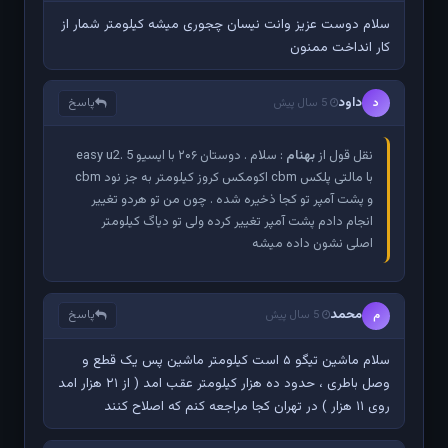
سلام دوست عزیز وانت نیسان چجوری میشه کیلومتر شمار از
کار انداخت ممنون
داود
پاسخ
د
5 سال پیش
نقل قول از
بهنام
: سلام . دوستان ۲۰۶ با ایسیو easy u2. 5
با مالتی پلکس cbm اکومکس کروز کیلومتر به جز نود cbm
و پشت آمپر تو کجا ذخیره شده . چون من تو هردو تغییر
انجام دادم پشت آمپر تغییر کرده ولی تو دیاگ کیلومتر
اصلی نشون داده میشه
محمد
پاسخ
م
5 سال پیش
سلام ماشین تیگو ۵ است کیلومتر ماشین پس یک قطع و
وصل باطری ، حدود ده هزار کیلومتر عقب امد ( از ۲۱ هزار امد
روی ۱۱ هزار ) در تهران کجا مراجعه کنم که اصلاح کنند