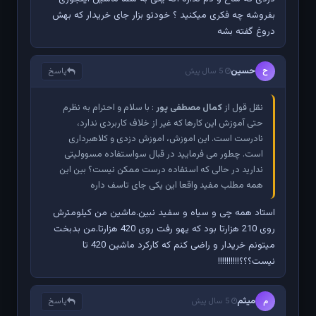
بفروشه چه فکری میکنید ؟ خودتو بزار جای خریدار که بهش
دروغ گفته بشه
حسین
پاسخ
ح
5 سال پیش
نقل قول از
کمال مصطفی پور
: با سلام و احترام به نظرم
حتی آموزش این کارها که غیر از خلاف کاربردی ندارد،
نادرست است. این اموزش، اموزش دزدی و کلاهبرداری
است. چطور می فرمایید در قبال سواستفاده مسوولیتی
ندارید در حالی که استفاده درست ممکن نیست؟ بین این
همه مطلب مفید واقعا این یکی جای تاسف داره
استاد همه چی و سیاه و سفید نبین.ماشین من کیلومترش
روی 210 هزارتا بود که یهو رفت روی 420 هزارتا.من بدبخت
میتونم خریدار و راضی کنم که کارکرد ماشین 420 تا
نیست؟؟؟!!!!!!!!!!
میثم
پاسخ
م
5 سال پیش