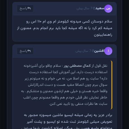
سعید
پاسخ
س
7 سال پیش
سلام دوستان کسی میدونه کیلومتر ام وی ام ۱۱۰ اس رو
میشه کم کرد یا نه اگه میشه کجا باید برم انجام بدم. ممنون از
راهنماییتون
افشین
پاسخ
ا
7 سال پیش
نقل قول از
کمال مصطفی پور
: سلام چاقو برای آشپزخونه
استفاده درست داره، این آموزش کجا استفاده درست
داره؟ سایت رو هم اصلا من، نه می خوام و نه میتونم زیر
سوال ببرم چون انصافا مفید هست و دست اندرکارانش
واقعا خبره هستن و خیلی هم ازشون ممنون و متشکرم . به
خاطر نمایش نظر قبلی خودم هم واقعا ممنونم چون اغلب
سایت ها نظرات منفی رو تایید نمی کنن.
برادر عزیز یه زمانی میشه ایسیو ماشین میسوزه مجبور به
تعویض میشی کیلومتر ثبت شده تو ایسیو و پشت آمپر
متفاوته واسه همین بش میگن اصلاح کیلومتر شما میتونی