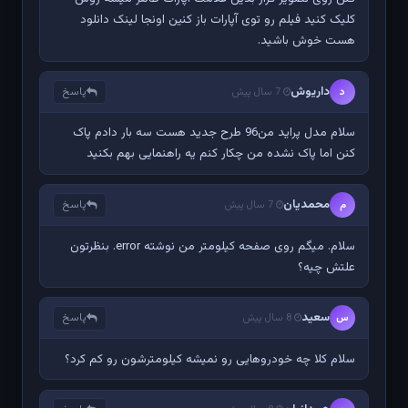
کلیک کنید فیلم رو توی آپارات باز کنین اونجا لینک دانلود
هست خوش باشید.
داریوش
پاسخ
د
7 سال پیش
سلام مدل پراید من96 طرح جدید هست سه بار دادم پاک
کنن اما پاک نشده من چکار کنم یه راهنمایی بهم بکنید
محمدیان
پاسخ
م
7 سال پیش
سلام. میگم روی صفحه کیلومتر من نوشته error. بنظرتون
علتش چیه؟
سعید
پاسخ
س
8 سال پیش
سلام کلا چه خودروهایی رو نمیشه کیلومترشون رو کم کرد؟