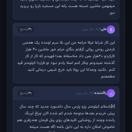
میفهمن ماشین خسته هست یانه این مسخره بازیا رو بریزید
دور
علی
پاسخ
ع
6 سال پیش
این کار شراعا عرفا حرامه من این بلا سرم اومده یک هفتس
نارحتی روحی روانی گرفتم بنگای حرام خور ماشین ۴۰ هزار
کارکردو ۲۰هزار بمن داد متاسفانه بعدا فهیدم که کار از کار
گذشته نمیدونم چکار کنم اصلا یادم نبود تو قراردا کیلومتر قید
کنم ..نکنید وجدانا این پولا باید خرج شیمی درمانی کنید
مطمعنم
رااانننده
پاسخ
ر
6 سال پیش
[b]باسلام کیلومتر پژو پارس سال داشبورد جدید که چند سال
پیش خریدم بعدها متوجه شدم کم شده الان چراغ ایربگ
راننده وچند از روشنایی کلیدهای روی پنل فرمان هندزفری هم
خاموش امکان داره به این دلیل باشه اگه هست میشه