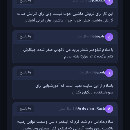
همدانیان
پاسخ
ه
8 سال پیش
این کار برای فروش ماشین خوب نیست ولی برای افزایش مدت
گارانتی ماشین خیلی خوبه چون ماشین های ایرانی آشغالن
علیرضا
پاسخ
ع
8 سال پیش
با سلام کیلومتر شمار پراید من ناگهانی صفر شده چیکارش
کنم برگرده 212 هزارتا رفته بودم
رامین
پاسخ
ر
8 سال پیش
باسلام از این سایت بعید است که آموزشهایی برای
سوءاستفاده دیگران بگذارد
Ardeshiir_Rasti
پاسخ
A
8 سال پیش
سلام،داداش دم شما گرم که اینقدر دانش وعلمت تواین زمینه
بالاست ..من واسه آدمایی که اینقدر فنی هستن وحالیشونه