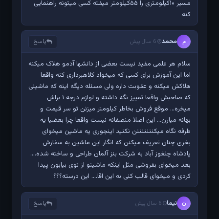
مسیر ۱۰کیلومتری را ۵۵کیلومتر میفته کسی میتونه راهنمایی
کنه
محمد
پاسخ
م
6 سال پیش
سلام هر علمی مفید نیست بعضی از دانشها آدمو هلاک میکنه
اما این آموزش برای کسی که میخواد کلاهبرداری کنه واقعا
هلاکش میکنه و عقوبت داره ولی مسئله دیگه اینه که ماشینی
که صاحبش واقعا تمییز نگه داشته و لوازم درجه ۱ براش
میخره... موقع فروش بخاطر کیلومتر میزنن تو سر قیمت و
بهانه میارن... این اصلا منصفانه نیست واقعا چرا بعضیا یه
طرفه نگاه میکنننننننن نکنید اینجوری یه ماشین میخوای
بخری چنان تعریف میکنن که انگار این ماشین به سفارش
پادشاه چلغوز آباد به شرکت بنز آلمان طراحی و ساخته شده....
بعد میخوای بفروشی مثل اینکه ماشینو از توی بیابون پیدا
کردی و میخوای قالب کنی به این اقا.... این درسته؟؟؟
نیما
پاسخ
ن
6 سال پیش