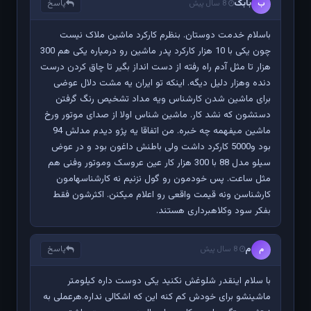
بابک
پاسخ
ب
8 سال پیش
باسلام خدمت دوستان. بنظرم کارکرد ماشین ملاک نیست
چون یکی با 10 هزار کارکرد پدر ماشین رو درمیاره یکی هم 300
هزار تا مثل آدم راه رفته از دست انداز بگیر تا چاق کردن درست
دنده وهزار دلیل دیگه. اینکه تو ایران یه مشت دلال عوضی
برای ماشین شدن کارشناس ویه مداد تشخیص رنگ گرفتن
دستشون که نشد کار. ماشین شناس اولا از صدای موتور ورخ
ماشین میفهمه چه خبره. من اتفاقا یه پژو دیدم مدلش 94
بود و5000 کارکرد داشت ولی باطنش داغون بود و در عوض
سیلو مدل 88 با 300 هزار کار عین عروسک وموتور وفنی هم
مثل ساعت. پس خودمون رو گول نزنیم نه کارشناسهامون
کارشناسن ونه قیمت واقعی رو اعلام میکنن. اکثرشون فقط
بفکر سود وکلاهبرداری هستند.
م
پاسخ
م
8 سال پیش
با سلام اینقدر شلوغش نکنید یکی دوست داره کیلومتر
ماشینشو برای خودش کم کنه این که اشکالی نداره.هرعملی به