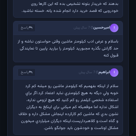
بدهند که خریدار بتونه تشخیص بده که این کارها روی
خودرویی که قصد خرید دارد انجام شده یانه. خسته نباشید.
امیرحسین
پاسخ
ا
7 سال پیش
باسلام و عرض ادب کیلومتر ماشین وقتی حواستون نباشه و از
حد گارانتی بگذره مجبورید کیلومتر را بیارید پایین تا نمایندگی
قبول کنه
ابراهيم
پاسخ
ا
7 سال پیش
سلام از اينکه بفهميم که کيلومتر ماشين رو ميشه کم کرد
خوبه ولي ديگه به هيچ کيلومتري نبايد اعتماد کرد.اگر براي
استفاده شخصي کيلمتر رو کم کنيد که هيچ لزومي نداره،
اشکال نداره اما موقعيکه کم ميکني براي اينکخ به ديگران
نشون بدي که ماشين کم کارکرده اينجاش مشکل داره و خلاف
و گناه است.و کلاهبرداريست.اينکه ديگران ميلياردي ميخورن
مشکل اوناست و خودشون بايد جوابگو باشن.