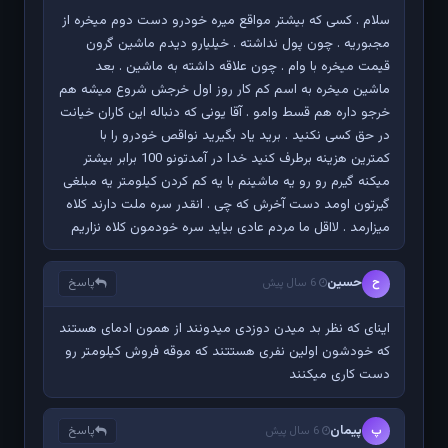
سلام . کسی که بیشتر مواقع میره خودرو دست دوم میخره از
مجبوریه . چون پول نداشته . خیلیارو دیدم ماشین گرون
قیمت میخره با وام . چون علاقه داشته به ماشین . بعد
ماشین میخره به اسم کم کار روز اول خرجش شروع میشه هم
خرجو داره هم قسط وامو . آقا یونی که دنباله این کاران خیانت
در حق کسی نکنید . برید یاد بگیرید نواقص خودرو را با
کمترین هزینه برطرف کنید خدا در آمدتونو 100 برابر بیشتر
میکنه گیرم رو رو یه ماشینم با یه کم کردن کیلومتر یه مبلغی
گیرتون اومد دست آخرش که چی . انقدر سره ملت دارند کلاه
میزارمد . لااقل ما مردم عادی بیاید سره خودمون کلاه نزاریم
حسین
پاسخ
ح
6 سال پیش
اینای که نظر بد میدن دوزدی میدونند از همون ادمای هستند
که خودشون اولین نفری هستتند که موقه فروش کیلومتر رو
دست کاری میکنند
پیمان
پاسخ
پ
6 سال پیش