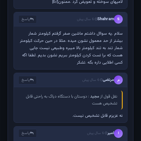
لامپهای سوخته و تعویض کرد .ممنون[/b]
Shahram
پاسخ
S
6 سال پیش
سلام .یه سواال داشتم ماشین صفر گرفتم کیلومتر شمار
بیشتر از حد معمول نشون میده .مثلا در حین حرکت کیلومتر
شمار تند به تند کیلومتر بالا میبره وطبیعی نیست جایی
هست که برا تست کردن کیلومتر ببریم نشون بدیم .لطفا اگه
کسی اطلایی داره بگه .تشکر
مرتضی
پاسخ
م
6 سال پیش
نقل قول از
مجید
: دوستان با دستگاه دیاگ به راحتی قابل
تشخیص هست
نه عزیزم قابل تشخیص نیست.
امیر
پاسخ
ا
6 سال پیش