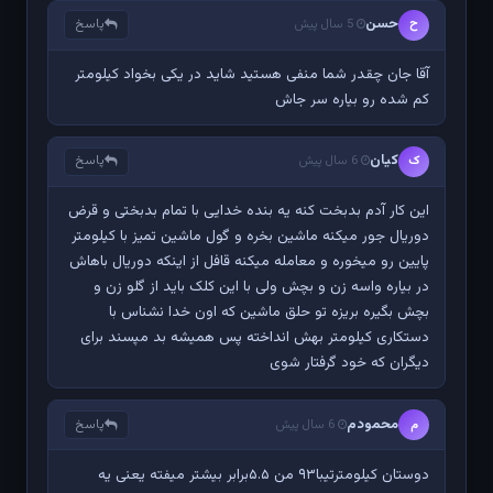
حسن
پاسخ
ح
5 سال پیش
آقا جان چقدر شما منفی هستید شاید در یکی بخواد کیلومتر
کم شده رو بیاره سر جاش
کیان
پاسخ
ک
6 سال پیش
این کار آدم بدبخت کنه یه بنده خدایی با تمام بدبختی و قرض
دوریال جور میکنه ماشین بخره و گول ماشین تمیز با کیلومتر
پایین رو میخوره و معامله میکنه قافل از اینکه دوریال باهاش
در بیاره واسه زن و بچش ولی با این کلک باید از گلو زن و
بچش بگیره بریزه تو حلق ماشین که اون خدا نشناس با
دستکاری کیلومتر بهش انداخته پس همیشه بد مپسند برای
دیگران که خود گرفتار شوی
محمودم
پاسخ
م
6 سال پیش
دوستان کیلومترتیبا۹۳ من ۵.۵برابر بیشتر میفته یعنی یه