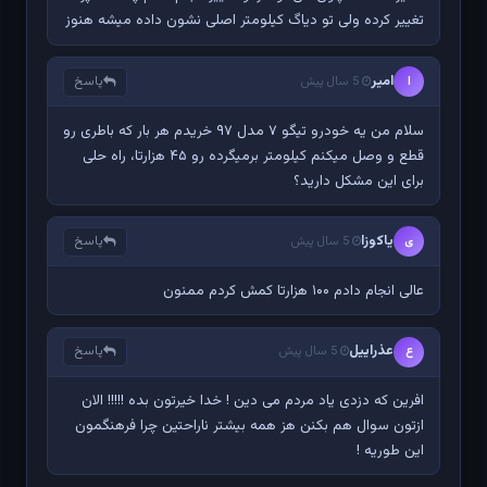
تغییر کرده ولی تو دیاگ کیلومتر اصلی نشون داده میشه هنوز
امیر
پاسخ
ا
5 سال پیش
سلام من یه خودرو تیگو ۷ مدل ۹۷ خریدم هر بار که باطری رو
قطع و وصل میکنم کیلومتر برمیگرده رو ۴۵ هزارتا، راه حلی
برای این مشکل دارید؟
یاکوزا
پاسخ
ی
5 سال پیش
عالی انجام دادم ۱۰۰ هزارتا کمش کردم ممنون
عذراییل
پاسخ
ع
5 سال پیش
افرین که دزدی یاد مردم می دین ! خدا خیرتون بده !!!!! الان
ازتون سوال هم بکنن هز همه بیشتر ناراحتین چرا فرهنگمون
این طوریه !