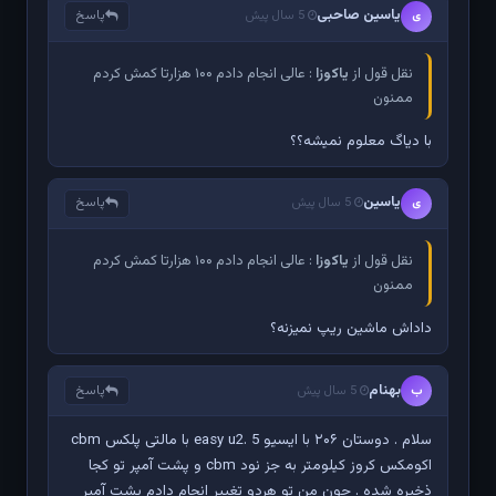
یاسین صاحبی
پاسخ
ی
5 سال پیش
نقل قول از
یاکوزا
: عالی انجام دادم ۱۰۰ هزارتا کمش کردم
ممنون
با دیاگ معلوم نمیشه؟؟
یاسین
پاسخ
ی
5 سال پیش
نقل قول از
یاکوزا
: عالی انجام دادم ۱۰۰ هزارتا کمش کردم
ممنون
داداش ماشین ریپ نمیزنه؟
بهنام
پاسخ
ب
5 سال پیش
سلام . دوستان ۲۰۶ با ایسیو easy u2. 5 با مالتی پلکس cbm
اکومکس کروز کیلومتر به جز نود cbm و پشت آمپر تو کجا
ذخیره شده . چون من تو هردو تغییر انجام دادم پشت آمپر