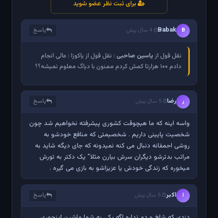
برای ثبت نظر عضو شوید
Babak
پاسخ
B
4 سال پیش
نقل قول از
یاسین صاحبی
: نقل قول از یاکوزا : عالی انجام
دادم ۱۰۰ هزارتا کمش کردم ممنون با دیاگ معلوم نمیشه؟؟
رضا
پاسخ
ر
5 سال پیش
واسه اینه که ما هیچوقت کشوری پیشرفته نخواهیم شد چون
شخصیت پایینی داریم . شخصیمتی که منافع خودشو به
روشی احمقانه دنبال می کنه نمیدونه که جای دیگه شاید به
مراتب بدترشو دیگران سرش بیارن مثلا" یک دکتر به تورش
میخوره که زندگی خودش یا عزیزاشو به بازی می گیره .
اکبر
پاسخ
ا
5 سال پیش
دزدی که شاخ و دم نداره اگه یکی به شما ماشین اینجوری