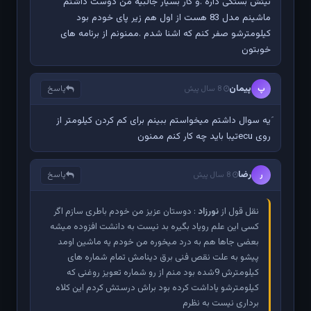
نیتش بستگی داره .و کار بسیار جالبیه من دوست داشتم
ماشینم مدل 83 هست از اول هم زیر پای خودم بود
کیلومترشو صفر کنم که اشنا شدم .ممنونم از برنامه های
خوبتون
پیمان
پاسخ
پ
8 سال پیش
َیه سوال داشتم میخواستم ببینم برای کم کردن کیلومتر از
روی ecuتیبا باید چه کار کنم ممنون
رضا
پاسخ
ر
8 سال پیش
نقل قول از
نورزاد
: دوستان عزیز من خودم باطری سازم اگر
کسی این علم رویاد بگیره بد نیست به دانشت افزوده میشه
بعضی جاها هم به درد میخوره من خودم یه ماشین اومد
پیشو به علت نقص فنی برق دینامش تمام شماره های
کیلومترش 9شده بود منم از رو شماره تعویز روغنی که
کیلومترشو یاداشت کرده بود براش درستش کردم این کلاه
برداری نیست به نظرم