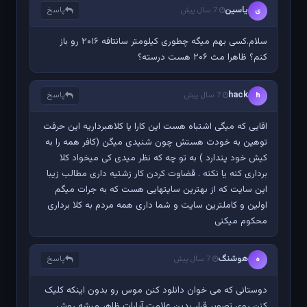
یاسین
پاسخ
ی
7 سال پیش
سلام‌.‌کسی بهم میگه چطوری کیلومتر سانتافه ۲۰۱۶ رو باز
کنم؟ ظاهرا مث ۲۰۶ هست درسته؟
hack
پاسخ
h
7 سال پیش
اقایی که میگی اشتباه هست این کارا یا کلاهبرداریه این حرفت
توهین به خودت هستش چون شنیدی میگن (کافر همه را به
کیش خود پندارد ) به تو چه که نظر میدی کی میخواد کلا
برداری کنه یا نکنه . قضاوت کردن کار زشتیه داری مطالب زیبا
این سایت که از بهترین سایتهایی هست که به جرات میگم
اولین و کاملترین سایت و شما داری همه مردم به کلا برداری
محکوم میکنی
هوشنگ
پاسخ
ه
7 سال پیش
دوستانی که می خوان دانلود کنن موس رو بدون اینکه کلیک
کنن روی تصویر قرار بدین علامت آپارات ظاهر میشه روش