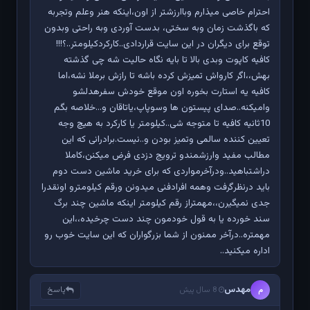
احترام خاصی میذارم وباارزشتر از اون،اینکه هنر وعلم وتجربه
که باگذشت زمان وبه سختی، بدست آوردی وبه راحتی وبدون
توقع برای دیگران در این سایت قراردادی..کارکردکیلومتر..؟!!!
کافیه کاپوت وبدی بالا تا بایه نگاه حالیت شه چی گذشته
بهش،،اگر کارواش تمیزش کرده باشه تا رازش برملا نشه،اما
کافیه یه استارت بخوره اون موقع خودش سفرهدلشو
وامیکنه..صدای پیستون ها وسوپاپ،یاتاقان و...خلاصه بگم
10ثانیه کافیه تا متوجه شی..کیلومتر یا کارکرد به هیچ وجه
تعیین کننده سالمی وتمیز بودن و..نیست.برادرانی که این
مطالب مفید وارزشمندو ترویج دزدی فرض میکنن،کاملا
دراشتباهید..ودرآخرمواردی که برای خرید ماشین دست دوم
باید درنظرگرفت وهمه افرادفنی میدونن ورقم کیلومترو اونقدرا
جدی نمیگیرن،،مهمتراز رقم کیلومتر اینکه ماشین چند برگ
سند خورده یا به قول خودمون چند دست چرخیده،،این
مهمتره..درآخر ممنون از شما بزرگواران که این سایت خوب رو
اداره میکنید..
مهدس
پاسخ
م
8 سال پیش