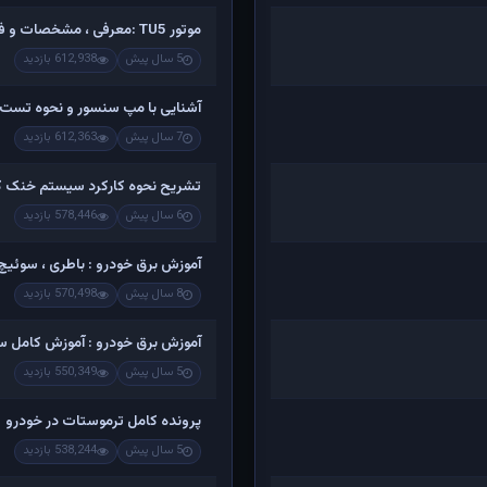
موتور TU5 :معرفی ، مشخصات و فیلم کامل تشریح اجزاء و باز کردن
5 سال پیش
612,938 بازدید
آشنایی با مپ سنسور و نحوه تست 
7 سال پیش
612,363 بازدید
تشریح نحوه کارکرد سیستم خنک کن
6 سال پیش
578,446 بازدید
آموزش برق خودرو : باطری ، سوئیچ ،
8 سال پیش
570,498 بازدید
آموزش برق خودرو : آموزش کامل س
5 سال پیش
550,349 بازدید
پرونده کامل ترموستات در خودرو
5 سال پیش
538,244 بازدید