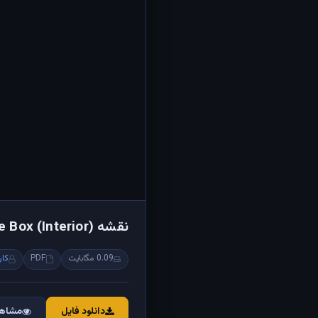
نقشه Fuse Box (Interior) پژو 206 P6L ECO MUX
0.09 مگابایت
PDF
کار
دانلود فایل
مشاهد