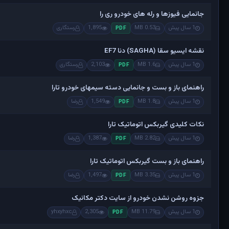
جانمایی فیوزها و رله های خودرو ری را
1 سال پیش
0.53 MB
1,895
رستگاری
PDF
نقشه ایسیو سقا (SAGHA) دنا EF7
1 سال پیش
1.6 MB
2,103
رستگاری
PDF
راهنمای باز و بست و جانمایی دسته سیمهای خودرو تارا
1 سال پیش
1.8 MB
1,549
رضا
PDF
نکات کلیدی گیربکس اتوماتیک تارا
1 سال پیش
2.82 MB
1,387
رضا
PDF
راهنمای باز و بست گیربکس اتوماتیک تارا
1 سال پیش
3.35 MB
1,497
رضا
PDF
جزوه روشن نشدن خودرو از سایت دکتر مکانیک
1 سال پیش
11.79 MB
2,305
yhxyhxc
PDF