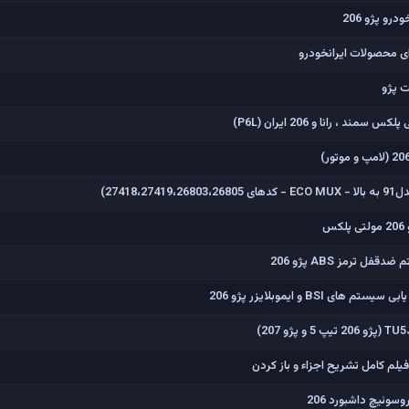
رو پژو 206
ی محصولات ایرانخودرو
ت پژو
 ، رانا و 206 ايران (P6L)
س
 ترمز ABS پژو 206
BSI و ایموبلایزر پژو 206
ئیچ داشبورد 206