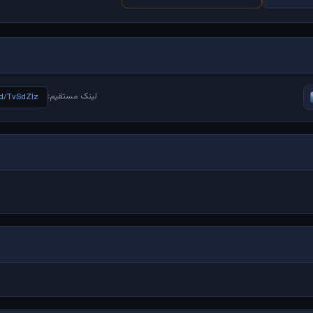
لینک مستقیم:
/d/TvSdZlz