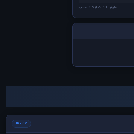
نمایش 1 تا 20 از 409 مطلب
621 مقاله