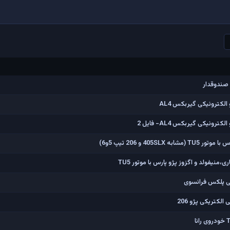
لکترونیکی گیربکس AL4
ونیکی گیربکس AL4- فایل 2
405 و 206 تیپ 5و6)
نیفولد و اگزوز پژو پارس با موتور TU5
لکتریکی پژو 206