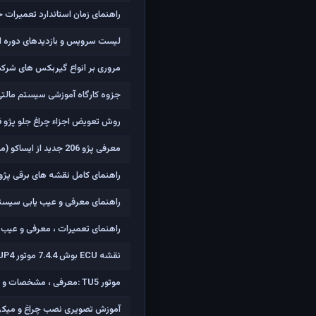
راهنمای زمان استاندارد تعمیرات خود
لیست سرویس و بازدیدهای دوره ا
مروری بر انواع گیربکس های شرک
جزوه کارگاه آموزشی سیستم مالتی پلکس سمند
روش تعویض اجزاء چراغ جلو پژو 206 (لامپ و موتور)
معرفی پژو 206 جدید از ایساکو (مدل91 به بالا - ECO MUX - کدهای 27418،27419،26803،26805)
راهنمای کامل نقشه های برقی پژو 206 مولتی پلک
راهنمای معرفی و عیب یابی سیستم ضدقفل
راهنمای تعمیرات ، معرفی و عیب یابی سیستم های 
نقشه ECU بوش 7.4.4 موتور TU5JP4 (پژو 206 تیپ 5 و پژو 207)
موتور TU5 :معرفی ، مشخصات و فیلم کامل تشریح اجزاء و باز کردن
آموزش تصویری نصب چراغ و میکروسو