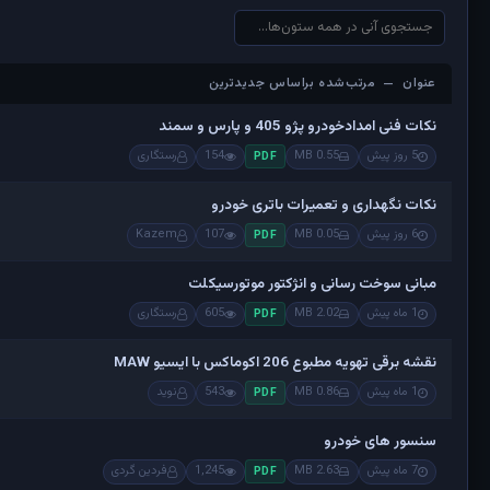
عنوان — مرتب‌شده براساس جدیدترین
عنوان — مرتب‌شده براساس جدیدترین
نکات فنی امدادخودرو پژو 405 و پارس و سمند
5 روز پیش
0.55 MB
154
رستگاری
PDF
نکات نگهداری و تعمیرات باتری خودرو
6 روز پیش
0.05 MB
107
Kazem
PDF
مبانی سوخت رسانی و انژکتور موتورسیکلت
1 ماه پیش
2.02 MB
605
رستگاری
PDF
نقشه برقی تهویه مطبوع 206 اکوماکس با ایسیو MAW
1 ماه پیش
0.86 MB
543
نوید
PDF
سنسور های خودرو
7 ماه پیش
2.63 MB
1,245
فردین گردی
PDF