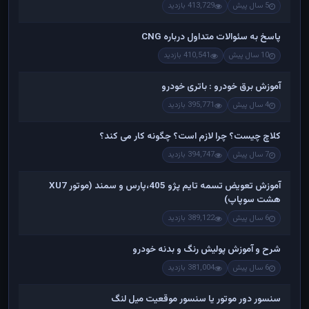
5 سال پیش
413,729 بازدید
پاسخ به سئوالات متداول درباره CNG
10 سال پیش
410,541 بازدید
آموزش برق خودرو : باتری خودرو
4 سال پیش
395,771 بازدید
کلاچ چیست؟ چرا لازم است؟ چگونه کار می کند؟
7 سال پیش
394,747 بازدید
آموزش تعویض تسمه تایم پژو 405،پارس و سمند (موتور XU7
هشت سوپاپ)
6 سال پیش
389,122 بازدید
شرح و آموزش پولیش رنگ و بدنه خودرو
6 سال پیش
381,004 بازدید
سنسور دور موتور یا سنسور موقعیت میل لنگ