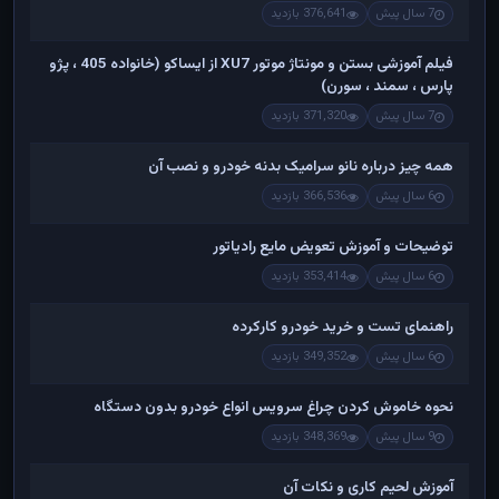
7 سال پیش
376,641 بازدید
فیلم آموزشی بستن و مونتاژ موتور XU7 از ایساکو (خانواده 405 ، پژو
پارس ، سمند ، سورن)
7 سال پیش
371,320 بازدید
همه چیز درباره نانو سرامیک بدنه خودرو و نصب آن
6 سال پیش
366,536 بازدید
توضیحات و آموزش تعویض مایع رادیاتور
6 سال پیش
353,414 بازدید
راهنمای تست و خريد خودرو کارکرده
6 سال پیش
349,352 بازدید
نحوه خاموش کردن چراغ سرویس انواع خودرو بدون دستگاه
9 سال پیش
348,369 بازدید
آموزش لحیم کاری و نکات آن