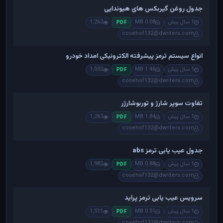
جدول روغن گیربکس های هیوندایی
1 سال پیش
0.08 MB
1,262
PDF
cosehof132@dwriters.com
انواع سیستم ترمز پیشرفته الکترونیکی امداد خودرو
1 سال پیش
1.46 MB
1,032
PDF
cosehof132@dwriters.com
تفاوت سوپر شارژ و توربوشارژر
1 سال پیش
1.84 MB
1,263
PDF
cosehof132@dwriters.com
جدول عیب یابی ترمز abs
1 سال پیش
0.88 MB
1,982
PDF
cosehof132@dwriters.com
سرویس عیب یابی ترمز پراید
1 سال پیش
0.51 MB
1,511
PDF
cosehof132@dwriters.com