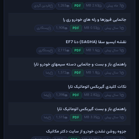
7 ماه پیش
2.63 MB
1,263
فردین گردی
PDF
جانمایی فیوزها و رله های خودرو ری را
1 سال پیش
0.53 MB
1,908
رستگاری
PDF
نقشه ایسیو سقا (SAGHA) دنا EF7
1 سال پیش
1.6 MB
2,115
رستگاری
PDF
راهنمای باز و بست و جانمایی دسته سیمهای خودرو تارا
1 سال پیش
1.8 MB
1,572
رضا
PDF
نکات کلیدی گیربکس اتوماتیک تارا
1 سال پیش
2.82 MB
1,398
رضا
PDF
راهنمای باز و بست گیربکس اتوماتیک تارا
1 سال پیش
3.35 MB
1,515
رضا
PDF
جزوه روشن نشدن خودرو از سایت دکتر مکانیک