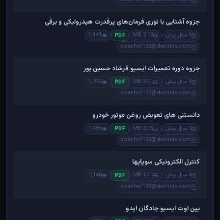
جزوه آشنایی با توری فرمان‌های پرقدرت هیدرولیکی و برقی
1 سال پیش
2.13 MB
1,141
PDF
cosehof132@dwriters.com
جزوه دوره تعمیرات ایسیو فرشاد حسین پور
1 سال پیش
5.01 MB
1,932
PDF
cosehof132@dwriters.com
دانستنی های تعویض روغن موتور خودرو
1 سال پیش
2.09 MB
1,495
PDF
cosehof132@dwriters.com
کنترل الکترونیکی سوپاپها
1 سال پیش
1.01 MB
1,160
PDF
cosehof132@dwriters.com
پین اوت ایسیو چادگان ایدو