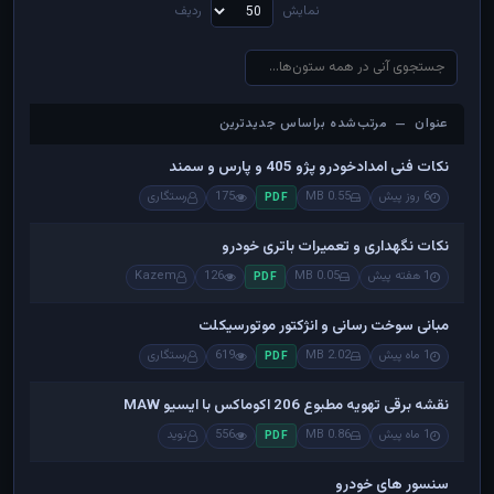
نمایش
ردیف
عنوان — مرتب‌شده براساس جدیدترین
عنوان — مرتب‌شده براساس جدیدترین
نکات فنی امدادخودرو پژو 405 و پارس و سمند
6 روز پیش
0.55 MB
175
رستگاری
PDF
نکات نگهداری و تعمیرات باتری خودرو
1 هفته پیش
0.05 MB
126
Kazem
PDF
مبانی سوخت رسانی و انژکتور موتورسیکلت
1 ماه پیش
2.02 MB
619
رستگاری
PDF
نقشه برقی تهویه مطبوع 206 اکوماکس با ایسیو MAW
1 ماه پیش
0.86 MB
556
نوید
PDF
سنسور های خودرو