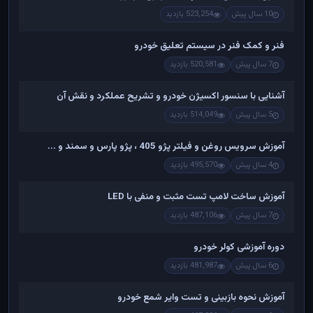
10 سال پیش
523,254 بازدید
فنر و کمک فنر در سیستم تعلیق خودرو
7 سال پیش
520,581 بازدید
آشنایی با سنسور اکسیژن خودرو و تشریح عملکرد و نقش آن
5 سال پیش
514,049 بازدید
آموزش سرویس روغن و فیلتر پژو 405 ، پژو پارس و سمند و ...
4 سال پیش
495,570 بازدید
آموزش ساخت لامپ تست مثبت و منفی با LED
7 سال پیش
487,106 بازدید
دوره آموزشی کولر خودرو
6 سال پیش
481,987 بازدید
آموزش نحوه بازبینی و تست وایر شمع خودرو