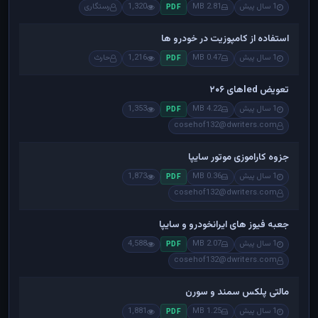
1 سال پیش
2.81 MB
1,320
رستگاری
PDF
استفاده از کامپوزیت در خودرو ها
1 سال پیش
0.47 MB
1,216
حارث
PDF
تعویض ledهای ۲۰۶
1 سال پیش
4.22 MB
1,353
PDF
cosehof132@dwriters.com
جزوه کاراموزی موتور سایپا
1 سال پیش
0.36 MB
1,873
PDF
cosehof132@dwriters.com
جعبه فیوز های ایرانخودرو و سایپا
1 سال پیش
2.07 MB
4,588
PDF
cosehof132@dwriters.com
مالتی پلکس سمند و سورن
1 سال پیش
1.25 MB
1,881
PDF