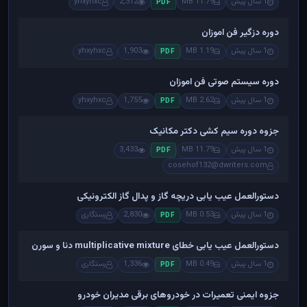
1 سال پیش
11.79 MB
2,312
yhxyhxc
PDF
دوره دزگیر فن اموزان
1 سال پیش
1.19 MB
1,903
yhxyhxc
PDF
دوره سیستم صوتی فن اموزان
1 سال پیش
2.62 MB
1,755
yhxyhxc
PDF
جزوه دوره سیم کشی دکتر مکانیک
1 سال پیش
11.79 MB
3,433
PDF
cosehof132@dwriters.com
دستورالعمل عیب یابی دریچه گاز و پدال گاز الکترونیکی
1 سال پیش
0.53 MB
2,830
رستگاری
PDF
دستورالعمل عیب یابی خطای multiplicative mixture دنا و سورن
1 سال پیش
0.49 MB
1,336
رستگاری
PDF
جزوه ایمنی تعمیرات در خودروهای برقی مدیران خودرو