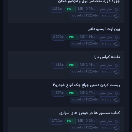
جزوه دوره تخصصی برق و انژکتور مگان
1 سال پیش
10.73 MB
1,256
PDF
cosehof132@dwriters.com
پین اوت ایسیو دلفی
1 سال پیش
1.14 MB
2,329
PDF
cosehof132@dwriters.com
نقشه کیلس تارا
1 سال پیش
2.44 MB
1,613
PDF
cosehof132@dwriters.com
ریست کردن دستی چراغ چک انواع خودرو۲
1 سال پیش
2.47 MB
1,567
PDF
cosehof132@dwriters.com
کتاب سنسور ها در خودرو های سواری
1 سال پیش
10.52 MB
2,700
PDF
cosehof132@dwriters.com