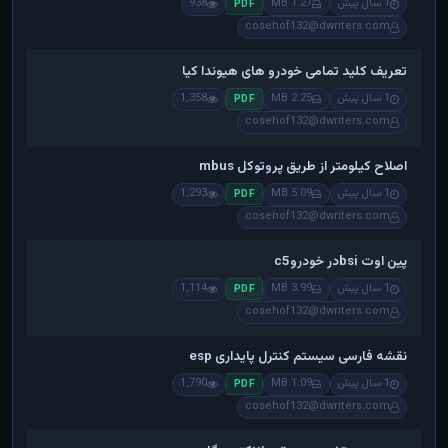
1 سال پیش
1.27 MB
938
PDF
cosehof132@dwriters.com
تعریف کلید تمامی خودرو های هیوندا کیا
1 سال پیش
2.25 MB
1,358
PDF
cosehof132@dwriters.com
اصلاح کیلومتر از طریق پروتوکل mbus
1 سال پیش
5.09 MB
1,293
PDF
cosehof132@dwriters.com
پین اوت bsiدر خودروc5
1 سال پیش
3.99 MB
1,114
PDF
cosehof132@dwriters.com
نقشه فارسی سیستم کنترل پایداری esp
1 سال پیش
1.09 MB
1,790
PDF
cosehof132@dwriters.com