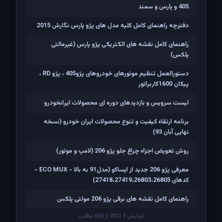
405 و پارس و سمند
دفترچه راهنمای کامل کلیه مدل های پژو پارس نگارش 2015
راهنمای کامل نقشه های الکتریکی پژو پارس (غیرمالتی
پلکس)
دستورالعمل تنظیم موتورهای خودروهای پژو405 ، پژو RD ،
پیکان 1600کاربراتور
لیست سرویس و بازدیدهای دوره ای محصولات ایرانخودرو
برنامه ارتقاء کیفیت و تنوع محصولات ایران خودرو (نسخه
نهایی آبان 93)
روش تعویض اجزاء چراغ جلو پژو 206 (لامپ و موتور)
معرفی پژو 206 جدید از ایساکو (مدل91 به بالا - ECO MUX -
کدهای 27418،27419،26803،26805)
راهنمای کامل نقشه های برقی پژو 206 مولتی پلکس
نمایش 1 تا 20 از 562 مطلب