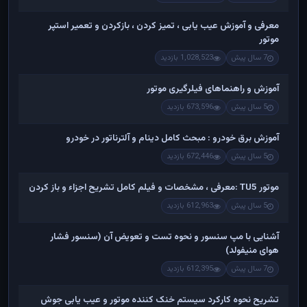
معرفی و آموزش عیب یابی ، تمیز کردن ، بازکردن و تعمیر استپر
موتور
7 سال پیش
1,028,523 بازدید
آموزش و راهنماهای فیلرگیری موتور
5 سال پیش
673,596 بازدید
آموزش برق خودرو : مبحث کامل دینام و آلترناتور در خودرو
5 سال پیش
672,446 بازدید
موتور TU5 :معرفی ، مشخصات و فیلم کامل تشریح اجزاء و باز کردن
5 سال پیش
612,963 بازدید
آشنایی با مپ سنسور و نحوه تست و تعویض آن (سنسور فشار
هوای منیفولد)
7 سال پیش
612,395 بازدید
تشریح نحوه کارکرد سیستم خنک کننده موتور و عیب یابی جوش