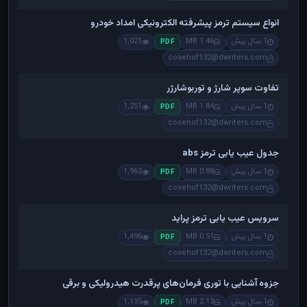
انواع سیستم ترمز پیشرفته الکترونیکی امداد خودرو
1 سال پیش
1.46 MB
1,021
PDF
cosehof132@dwriters.com
تفاوت سوپر شارژ و توربوشارژر
1 سال پیش
1.84 MB
1,251
PDF
cosehof132@dwriters.com
جدول عیب یابی ترمز abs
1 سال پیش
0.88 MB
1,962
PDF
cosehof132@dwriters.com
سرویس عیب یابی ترمز پراید
1 سال پیش
0.51 MB
1,496
PDF
cosehof132@dwriters.com
جزوه آشنایی با توری فرمان‌های پرقدرت هیدرولیکی و برقی
1 سال پیش
2.13 MB
1,135
PDF