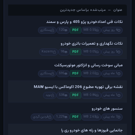
عنوان — مرتب‌شده براساس جدیدترین
عنوان — مرتب‌شده براساس جدیدترین
نکات فنی امدادخودرو پژو 405 و پارس و سمند
4 روز پیش
0.55 MB
120
رستگاری
PDF
نکات نگهداری و تعمیرات باتری خودرو
5 روز پیش
0.05 MB
98
Kazem
PDF
مبانی سوخت رسانی و انژکتور موتورسیکلت
1 ماه پیش
2.02 MB
595
رستگاری
PDF
نقشه برقی تهویه مطبوع 206 اکوماکس با ایسیو MAW
1 ماه پیش
0.86 MB
538
نوید
PDF
سنسور های خودرو
7 ماه پیش
2.63 MB
1,229
فردین گردی
PDF
جانمایی فیوزها و رله های خودرو ری را