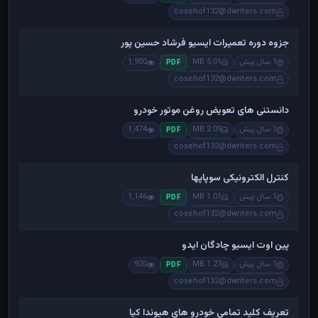
cosehof132@dwriters.com
جزوه دوره تعمیرات ایسیو فرشاد حسین پور
1 سال پیش
5.01 MB
1,900
PDF
cosehof132@dwriters.com
دانستنی های تعویض روغن موتور خودرو
1 سال پیش
2.09 MB
1,474
PDF
cosehof132@dwriters.com
کنترل الکترونیکی سوپاپها
1 سال پیش
1.01 MB
1,146
PDF
cosehof132@dwriters.com
پین اوت ایسیو چادگان ایدو
1 سال پیش
1.27 MB
920
PDF
cosehof132@dwriters.com
تعریف کلید تمامی خودرو های هیوندا کیا