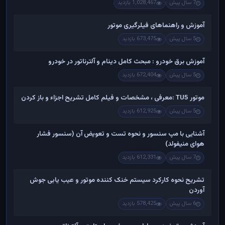
7 سال پیش
1,028,467 بازدید
آموزش و راهنماهای فیلرگیری موتور
5 سال پیش
673,475 بازدید
آموزش برق خودرو : مبحث کامل دینام و آلترناتور در خودرو
5 سال پیش
672,404 بازدید
موتور TU5 :معرفی ، مشخصات و فیلم کامل تشریح اجزاء و باز کردن
5 سال پیش
612,925 بازدید
آشنایی با مپ سنسور و نحوه تست و تعویض آن (سنسور فشار
هوای منیفولد)
7 سال پیش
612,331 بازدید
تشریح نحوه کارکرد سیستم خنک کننده موتور و عیب یابی جوش
آوردن
6 سال پیش
578,425 بازدید