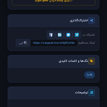
برای پسندکردن عضو شوید
اشتراک‌گذاری
اشتراک در:
لینک مستقیم:
https://cargeek.live/d/kjROvfdn
کپی
تگ‌ها و کلمات کلیدی
دنا
توضیحات