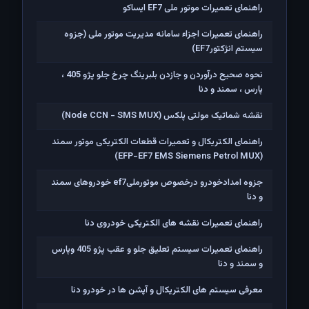
راهنمای تعمیرات موتور ملی EF7 ایساکو
راهنمای تعمیرات اجزاء سامانه مدیریت موتور ملی (جزوه
سیستم انژکتورEF7)
نحوه صحیح درآوردن و جازدن بلبرینگ چرخ جلو پژو 405 ،
پارس ، سمند و دنا
نقشه شماتیک مولتی پلکس (Node CCN - SMS MUX)
راهنمای الکتریکال و تعمیرات قطعات الکتریکی موتور سمند
(EFP-EF7 EMS Siemens Petrol MUX)
جزوه امدادخودرو درخصوص موتورملیef7 خودروهای سمند
و دنا
راهنمای تعمیرات نقشه های الکتریکی خودروی دنا
راهنمای تعمیرات سیستم تعلیق جلو و عقب پژو 405 وپارس
و سمند و دنا
معرفی سیستم های الکتریکال و آپشن ها در خودرو دنا