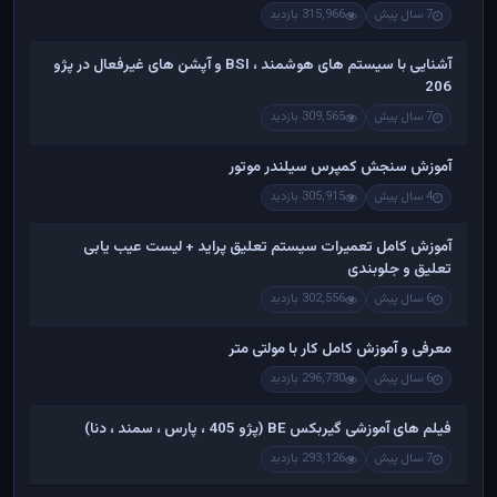
7 سال پیش
315,966 بازدید
آشنایی با سیستم های هوشمند ، BSI و آپشن های غیرفعال در پژو
206
7 سال پیش
309,565 بازدید
آموزش سنجش کمپرس سیلندر موتور
4 سال پیش
305,915 بازدید
آموزش کامل تعمیرات سیستم تعلیق پراید + لیست عیب یابی
تعلیق و جلوبندی
6 سال پیش
302,556 بازدید
معرفی و آموزش کامل کار با مولتی متر
6 سال پیش
296,730 بازدید
فیلم های آموزشی گیربکس BE (پژو 405 ، پارس ، سمند ، دنا)
7 سال پیش
293,126 بازدید