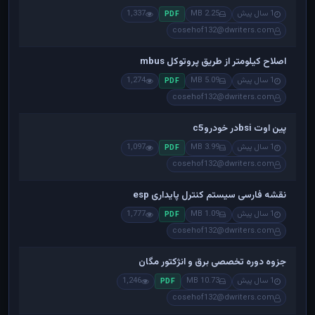
1 سال پیش
2.25 MB
1,337
PDF
cosehof132@dwriters.com
اصلاح کیلومتر از طریق پروتوکل mbus
1 سال پیش
5.09 MB
1,274
PDF
cosehof132@dwriters.com
پین اوت bsiدر خودروc5
1 سال پیش
3.99 MB
1,097
PDF
cosehof132@dwriters.com
نقشه فارسی سیستم کنترل پایداری esp
1 سال پیش
1.09 MB
1,777
PDF
cosehof132@dwriters.com
جزوه دوره تخصصی برق و انژکتور مگان
1 سال پیش
10.73 MB
1,246
PDF
cosehof132@dwriters.com