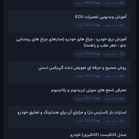
6 سال پیش
343,036 بازدید
آموزش ویدیویی تعمیرات ECU
6 سال پیش
331,502 بازدید
آموزش برق خودرو : چراغ های خودرو (مدارهای چراغ های روشنایی
جلو ، خطر عقب و راهنما)
7 سال پیش
330,444 بازدید
روش صحیح و حرفه ای تعویض دنده گیربکس دستی
9 سال پیش
330,354 بازدید
معرفی شمع های سوزنی ایریدیوم و پلاتینیوم
6 سال پیش
324,122 بازدید
استرات بار (استرس بار) و مزایای آن برای هندلینگ و تعلیق خودرو
7 سال پیش
320,078 بازدید
مبدل کاتالیست (کاتالیزور) خودرو