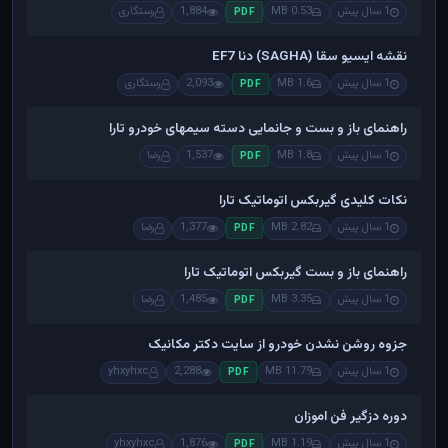
1 سال پیش
0.53 MB
1,884
رستگاری
PDF
نقشه ایسیو سقا (SAGHA) دنا EF7
1 سال پیش
1.6 MB
2,093
رستگاری
PDF
راهنمای باز و بست و جانمایی دسته سیمهای خودرو تارا
1 سال پیش
1.8 MB
1,537
رضا
PDF
نکات کلیدی گیربکس اتوماتیک تارا
1 سال پیش
2.82 MB
1,377
رضا
PDF
راهنمای باز و بست گیربکس اتوماتیک تارا
1 سال پیش
3.35 MB
1,485
رضا
PDF
جزوه روشن نشدن خودرو از سایت دکتر مکانیک
1 سال پیش
11.79 MB
2,288
yhxyhxc
PDF
دوره دزگیر فن اموزان
1 سال پیش
1.19 MB
1,876
yhxyhxc
PDF