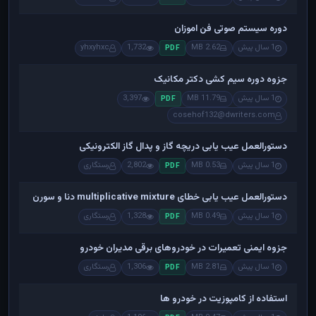
دوره سیستم صوتی فن اموزان
1 سال پیش
2.62 MB
1,732
yhxyhxc
PDF
جزوه دوره سیم کشی دکتر مکانیک
1 سال پیش
11.79 MB
3,397
PDF
cosehof132@dwriters.com
دستورالعمل عیب یابی دریچه گاز و پدال گاز الکترونیکی
1 سال پیش
0.53 MB
2,802
رستگاری
PDF
دستورالعمل عیب یابی خطای multiplicative mixture دنا و سورن
1 سال پیش
0.49 MB
1,328
رستگاری
PDF
جزوه ایمنی تعمیرات در خودروهای برقی مدیران خودرو
1 سال پیش
2.81 MB
1,306
رستگاری
PDF
استفاده از کامپوزیت در خودرو ها