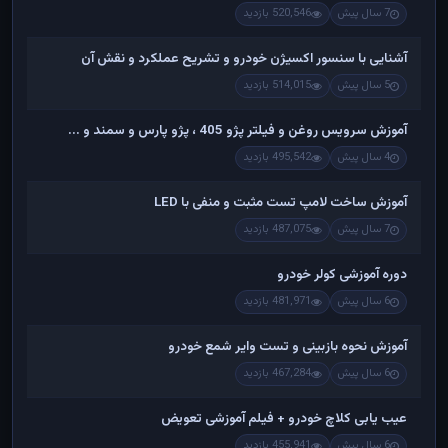
7 سال پیش
520,546 بازدید
آشنایی با سنسور اکسیژن خودرو و تشریح عملکرد و نقش آن
5 سال پیش
514,015 بازدید
آموزش سرویس روغن و فیلتر پژو 405 ، پژو پارس و سمند و ...
4 سال پیش
495,542 بازدید
آموزش ساخت لامپ تست مثبت و منفی با LED
7 سال پیش
487,075 بازدید
دوره آموزشی کولر خودرو
6 سال پیش
481,971 بازدید
آموزش نحوه بازبینی و تست وایر شمع خودرو
6 سال پیش
467,284 بازدید
عیب یابی کلاچ خودرو + فیلم آموزشی تعویض
6 سال پیش
455,941 بازدید