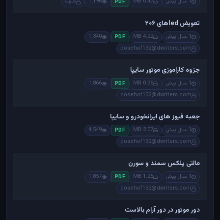
1 سال پیش
0.47 MB
1,196
حارث
PDF
تعویض ledهای ۲۰۶
1 سال پیش
4.22 MB
1,340
PDF
cosehof132@dwriters.com
جزوه کاراموزی موتور سایپا
1 سال پیش
0.36 MB
1,866
PDF
cosehof132@dwriters.com
جعبه فیوز های ایرانخودرو و سایپا
1 سال پیش
2.07 MB
4,549
PDF
cosehof132@dwriters.com
مالتی پلکس سمند و سورن
1 سال پیش
1.25 MB
1,857
PDF
cosehof132@dwriters.com
دور موتور در دور آرام بالاست