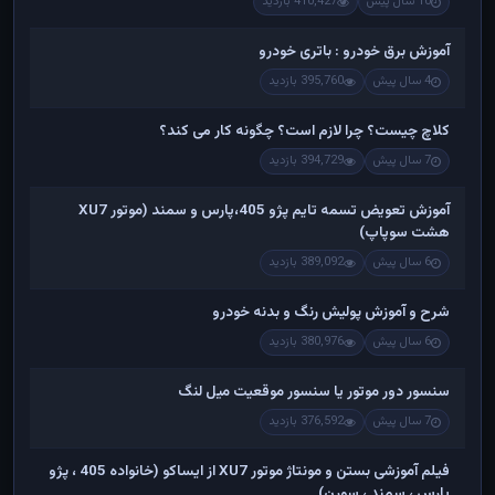
10 سال پیش
410,427 بازدید
آموزش برق خودرو : باتری خودرو
4 سال پیش
395,760 بازدید
کلاچ چیست؟ چرا لازم است؟ چگونه کار می کند؟
7 سال پیش
394,729 بازدید
آموزش تعویض تسمه تایم پژو 405،پارس و سمند (موتور XU7
هشت سوپاپ)
6 سال پیش
389,092 بازدید
شرح و آموزش پولیش رنگ و بدنه خودرو
6 سال پیش
380,976 بازدید
سنسور دور موتور یا سنسور موقعیت میل لنگ
7 سال پیش
376,592 بازدید
فیلم آموزشی بستن و مونتاژ موتور XU7 از ایساکو (خانواده 405 ، پژو
پارس ، سمند ، سورن)