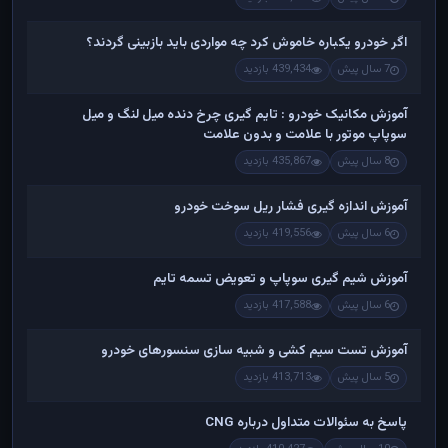
اگر خودرو یکباره خاموش کرد چه مواردی باید بازبینی گردند؟
7 سال پیش
439,434 بازدید
آموزش مکانیک خودرو : تایم گیری چرخ دنده میل لنگ و میل
سوپاپ موتور با علامت و بدون علامت
8 سال پیش
435,867 بازدید
آموزش اندازه گیری فشار ریل سوخت خودرو
6 سال پیش
419,556 بازدید
آموزش شیم گیری سوپاپ و تعویض تسمه تایم
6 سال پیش
417,588 بازدید
آموزش تست سیم کشی و شبیه سازی سنسورهای خودرو
5 سال پیش
413,713 بازدید
پاسخ به سئوالات متداول درباره CNG