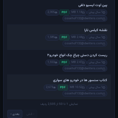
پین اوت ایسیو دلفی
1 سال پیش
1.14 MB
2,305
PDF
cosehof132@dwriters.com
نقشه کیلس تارا
1 سال پیش
2.44 MB
1,585
PDF
cosehof132@dwriters.com
ریست کردن دستی چراغ چک انواع خودرو۲
1 سال پیش
2.47 MB
1,553
PDF
cosehof132@dwriters.com
کتاب سنسور ها در خودرو های سواری
1 سال پیش
10.52 MB
2,673
PDF
cosehof132@dwriters.com
نمایش 1 تا 50 از 2,505 ردیف
‹ قبلی
بعدی ›