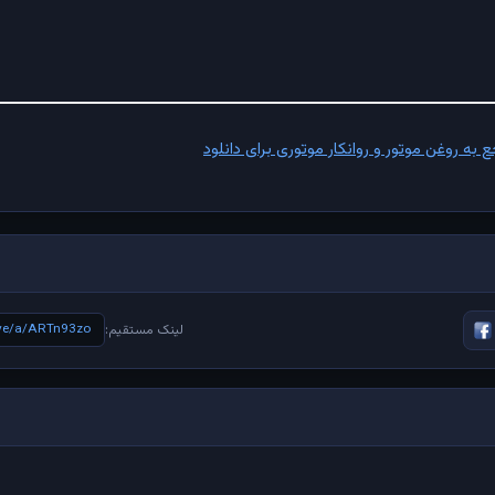
به روغن موتور و روانکار موتوری برای دانلود
live/a/ARTn93zo
لینک مستقیم: