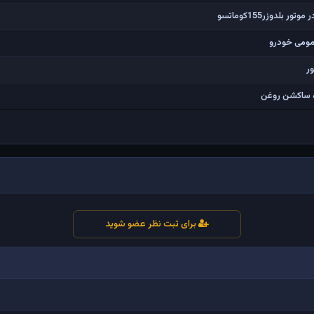
بلدوزر155کوماتسو
مومی خودرو
ر
ه ساکشن روغن
برای ثبت نظر عضو شوید