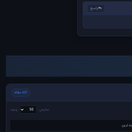
پاسخ
621 مقاله
نمایش
ردیف
دترین