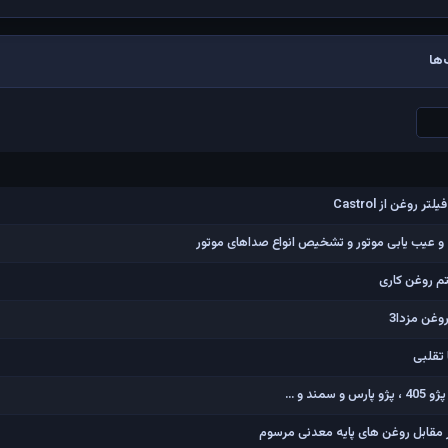
ها
وغن از Castrol
 و عیب یابی موتور و تشخیص انواع صداهای موتور
م روغن کاری
غن مزدا3
 تقلبی
 و ...
 مقابل روغن های پایه معدنی مرسوم