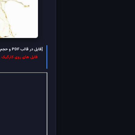
[فایل در قالب PDF و حجم آن 0.97 مگابایت است.بسته به سرعت اینترنت شما ممکن است چند دقیقه تا بارگزاری کامل آن زمان نیاز باشد.]
فایل های روی کارگیک قب