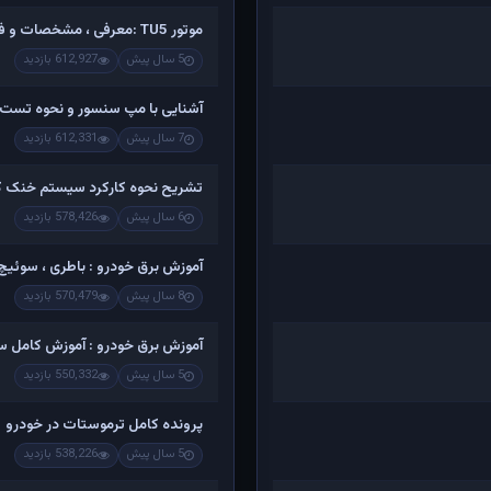
موتور TU5 :معرفی ، مشخصات و فیلم کامل تشریح اجزاء و باز کردن
5 سال پیش
612,927 بازدید
آشنایی با مپ سنسور و نحوه تست 
7 سال پیش
612,331 بازدید
تشریح نحوه کارکرد سیستم خنک کن
6 سال پیش
578,426 بازدید
آموزش برق خودرو : باطری ، سوئیچ ،
8 سال پیش
570,479 بازدید
آموزش برق خودرو : آموزش کامل س
5 سال پیش
550,332 بازدید
پرونده کامل ترموستات در خودرو
5 سال پیش
538,226 بازدید