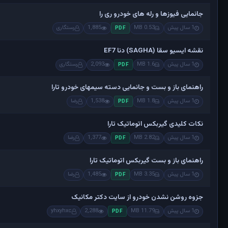
جانمایی فیوزها و رله های خودرو ری را
1 سال پیش
0.53 MB
1,885
رستگاری
PDF
نقشه ایسیو سقا (SAGHA) دنا EF7
1 سال پیش
1.6 MB
2,093
رستگاری
PDF
راهنمای باز و بست و جانمایی دسته سیمهای خودرو تارا
1 سال پیش
1.8 MB
1,538
رضا
PDF
نکات کلیدی گیربکس اتوماتیک تارا
1 سال پیش
2.82 MB
1,377
رضا
PDF
راهنمای باز و بست گیربکس اتوماتیک تارا
1 سال پیش
3.35 MB
1,485
رضا
PDF
جزوه روشن نشدن خودرو از سایت دکتر مکانیک
1 سال پیش
11.79 MB
2,288
yhxyhxc
PDF