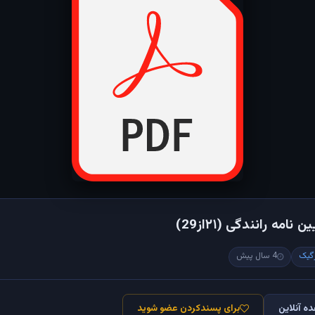
امه رانندگی (۲۱از29)
گیک
4 سال پیش
ه آنلاین
برای پسندکردن عضو شوید