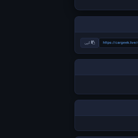
https://cargeek.liv
کپی