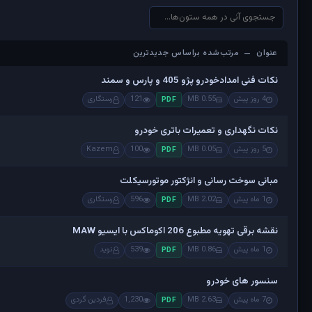
عنوان — مرتب‌شده براساس جدیدترین
عنوان — مرتب‌شده براساس جدیدترین
نکات فنی امدادخودرو پژو 405 و پارس و سمند
4 روز پیش
0.55 MB
121
رستگاری
PDF
نکات نگهداری و تعمیرات باتری خودرو
5 روز پیش
0.05 MB
100
Kazem
PDF
مبانی سوخت رسانی و انژکتور موتورسیکلت
1 ماه پیش
2.02 MB
596
رستگاری
PDF
نقشه برقی تهویه مطبوع 206 اکوماکس با ایسیو MAW
1 ماه پیش
0.86 MB
539
نوید
PDF
سنسور های خودرو
7 ماه پیش
2.63 MB
1,230
فردین گردی
PDF