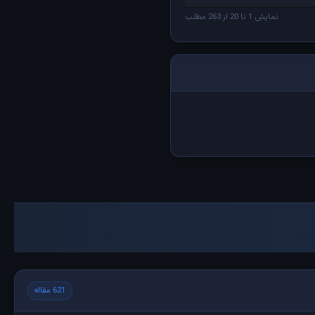
نمایش 1 تا 20 از 263 مطلب
621 مقاله