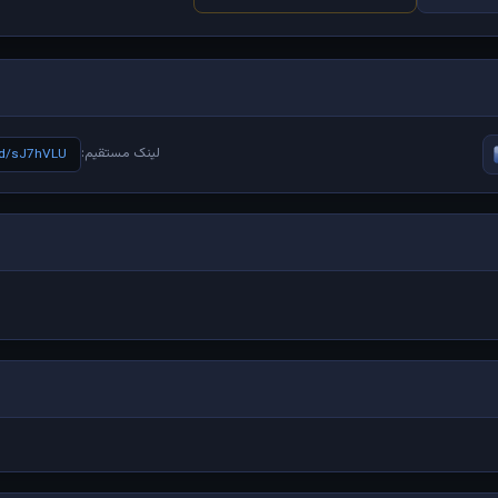
لینک مستقیم:
e/d/sJ7hVLU