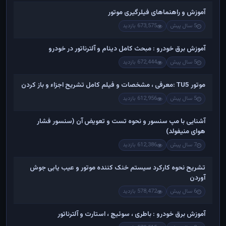
آموزش و راهنماهای فیلرگیری موتور
5 سال پیش
673,575 بازدید
آموزش برق خودرو : مبحث کامل دینام و آلترناتور در خودرو
5 سال پیش
672,444 بازدید
موتور TU5 :معرفی ، مشخصات و فیلم کامل تشریح اجزاء و باز کردن
5 سال پیش
612,956 بازدید
آشنایی با مپ سنسور و نحوه تست و تعویض آن (سنسور فشار
هوای منیفولد)
7 سال پیش
612,386 بازدید
تشریح نحوه کارکرد سیستم خنک کننده موتور و عیب یابی جوش
آوردن
6 سال پیش
578,472 بازدید
آموزش برق خودرو : باطری ، سوئیچ ، استارت و آلترناتور