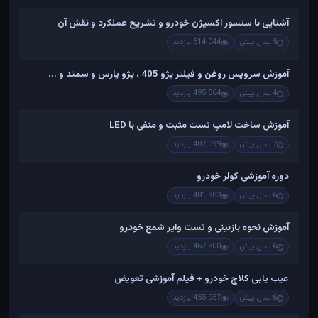
آشنایی با سنسور اکسیژن خودرو و تشریح عملکرد و نقش آن
5 سال پیش
514,044 بازدید
آموزش سرویس روغن و فیلتر پژو 405 ، پژو پارس و سمند و ...
4 سال پیش
495,564 بازدید
آموزش ساخت لامپ تست مثبت و منفی با LED
7 سال پیش
487,099 بازدید
دوره آموزشی کولر خودرو
6 سال پیش
481,983 بازدید
آموزش نحوه بازبینی و تست وایر شمع خودرو
6 سال پیش
467,300 بازدید
عیب یابی کلاچ خودرو + فیلم آموزشی تعویض
6 سال پیش
455,957 بازدید