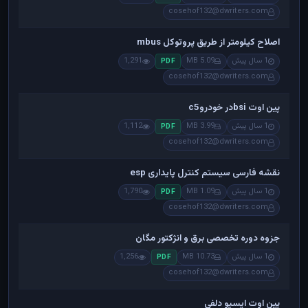
cosehof132@dwriters.com
اصلاح کیلومتر از طریق پروتوکل mbus
1 سال پیش
5.09 MB
1,291
PDF
cosehof132@dwriters.com
پین اوت bsiدر خودروc5
1 سال پیش
3.99 MB
1,112
PDF
cosehof132@dwriters.com
نقشه فارسی سیستم کنترل پایداری esp
1 سال پیش
1.09 MB
1,790
PDF
cosehof132@dwriters.com
جزوه دوره تخصصی برق و انژکتور مگان
1 سال پیش
10.73 MB
1,256
PDF
cosehof132@dwriters.com
پین اوت ایسیو دلفی