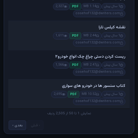
1 سال پیش
1.14 MB
2,327
PDF
cosehof132@dwriters.com
نقشه کیلس تارا
1 سال پیش
2.44 MB
1,611
PDF
cosehof132@dwriters.com
ریست کردن دستی چراغ چک انواع خودرو۲
1 سال پیش
2.47 MB
1,566
PDF
cosehof132@dwriters.com
کتاب سنسور ها در خودرو های سواری
1 سال پیش
10.52 MB
2,695
PDF
cosehof132@dwriters.com
نمایش 1 تا 50 از 2,505 ردیف
‹ قبلی
بعدی ›