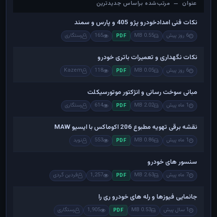
عنوان — مرتب‌شده براساس جدیدترین
عنوان — مرتب‌شده براساس جدیدترین
نکات فنی امدادخودرو پژو 405 و پارس و سمند
6 روز پیش
0.55 MB
165
رستگاری
PDF
نکات نگهداری و تعمیرات باتری خودرو
6 روز پیش
0.05 MB
118
Kazem
PDF
مبانی سوخت رسانی و انژکتور موتورسیکلت
1 ماه پیش
2.02 MB
614
رستگاری
PDF
نقشه برقی تهویه مطبوع 206 اکوماکس با ایسیو MAW
1 ماه پیش
0.86 MB
553
نوید
PDF
سنسور های خودرو
7 ماه پیش
2.63 MB
1,257
فردین گردی
PDF
جانمایی فیوزها و رله های خودرو ری را
1 سال پیش
0.53 MB
1,905
رستگاری
PDF