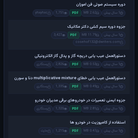
دوره سیستم صوتی فن اموزان
1 سال پیش
2.62 MB
1,751
yhxyhxc
PDF
جزوه دوره سیم کشی دکتر مکانیک
1 سال پیش
11.79 MB
3,427
PDF
cosehof132@dwriters.com
دستورالعمل عیب یابی دریچه گاز و پدال گاز الکترونیکی
1 سال پیش
0.53 MB
2,826
رستگاری
PDF
دستورالعمل عیب یابی خطای multiplicative mixture دنا و سورن
1 سال پیش
0.49 MB
1,335
رستگاری
PDF
جزوه ایمنی تعمیرات در خودروهای برقی مدیران خودرو
1 سال پیش
2.81 MB
1,320
رستگاری
PDF
استفاده از کامپوزیت در خودرو ها
1 سال پیش
0.47 MB
1,215
حارث
PDF