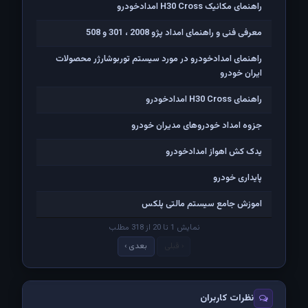
راهنمای مکانیک H30 Cross امدادخودرو
معرفی فنی و راهنمای امداد پژو 2008 ، 301 و 508
راهنمای امدادخودرو در مورد سیستم توربوشارژر محصولات
ایران خودرو
راهنمای H30 Cross امدادخودرو
جزوه امداد خودروهای مدیران خودرو
یدک کش اهواز امدادخودرو
پایداری خودرو
اموزش جامع سیستم مالتی پلکس
نمایش 1 تا 20 از 318 مطلب
‹ قبلی
بعدی ›
نظرات کاربران