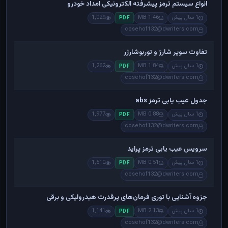
انواع سیستم ترمز پیشرفته الکترونیکی امداد خودرو
1 سال پیش
1.46 MB
1,029
PDF
cosehof132@dwriters.com
تفاوت سوپر شارژ و توربوشارژر
1 سال پیش
1.84 MB
1,262
PDF
cosehof132@dwriters.com
جدول عیب یابی ترمز abs
1 سال پیش
0.88 MB
1,977
PDF
cosehof132@dwriters.com
سرویس عیب یابی ترمز پراید
1 سال پیش
0.51 MB
1,510
PDF
cosehof132@dwriters.com
جزوه آشنایی با توری فرمان‌های پرقدرت هیدرولیکی و برقی
1 سال پیش
2.13 MB
1,141
PDF
cosehof132@dwriters.com