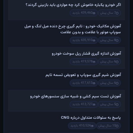
اگر خودرو یکباره خاموش کرد چه مواردی باید بازبینی گردند؟
7 سال پیش
439,460 بازدید
آموزش مکانیک خودرو : تایم گیری چرخ دنده میل لنگ و میل
سوپاپ موتور با علامت و بدون علامت
8 سال پیش
435,910 بازدید
آموزش اندازه گیری فشار ریل سوخت خودرو
6 سال پیش
419,578 بازدید
آموزش شیم گیری سوپاپ و تعویض تسمه تایم
6 سال پیش
417,613 بازدید
آموزش تست سیم کشی و شبیه سازی سنسورهای خودرو
5 سال پیش
413,727 بازدید
پاسخ به سئوالات متداول درباره CNG
10 سال پیش
410,524 بازدید