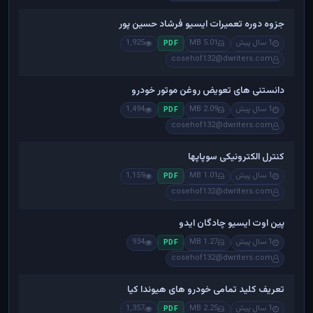
جزوه دوره تعمیرات ایسیو فرشاد حسین پور
1 سال پیش
5.01 MB
1,925
PDF
cosehof132@dwriters.com
دانستنی های تعویض روغن موتور خودرو
1 سال پیش
2.09 MB
1,494
PDF
cosehof132@dwriters.com
کنترل الکترونیکی سوپاپها
1 سال پیش
1.01 MB
1,159
PDF
cosehof132@dwriters.com
پین اوت ایسیو چادگان ایدو
1 سال پیش
1.27 MB
934
PDF
cosehof132@dwriters.com
تعریف کلید تمامی خودرو های هیوندا کیا
1 سال پیش
2.25 MB
1,357
PDF