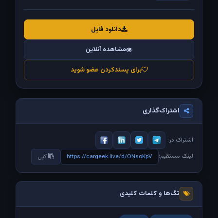
دانلود فایل
مشاهده آنلاین
برای پسندکردن عضو شوید
اشتراک‌گذاری
اشتراک در:
لینک مستقیم:
https://cargeek.live/d/ONsoKpV
کپی
تگ‌ها و کلمات کلیدی