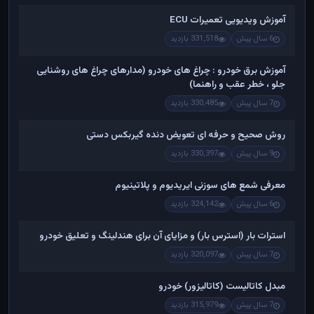
آموزش ویدیویی تعمیرات ECU
6 سال پیش
331,518 بازدید
آموزش برق خودرو : چراغ های خودرو (مدارهای چراغ های روشنایی
جلو ، خطر عقب و راهنما)
7 سال پیش
330,485 بازدید
روش صحیح و حرفه ای تعویض دنده گیربکس دستی
9 سال پیش
330,397 بازدید
معرفی شمع های سوزنی ایریدیوم و پلاتینیوم
6 سال پیش
324,142 بازدید
استرات بار (استرس بار) و مزایای آن برای هندلینگ و تعلیق خودرو
7 سال پیش
320,097 بازدید
مبدل کاتالیست (کاتالیزور) خودرو
7 سال پیش
315,979 بازدید