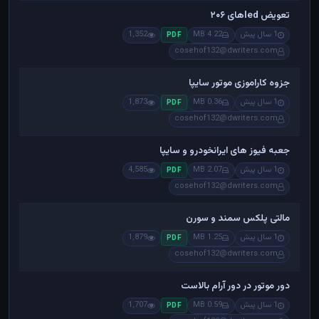
تعویض ledهای ۲۰۶
1 سال پیش
4.22 MB
1,352
PDF
cosehof132@dwriters.com
جزوه کاراموزی موتور سایپا
1 سال پیش
0.36 MB
1,873
PDF
cosehof132@dwriters.com
جعبه فیوز های ایرانخودرو و سایپا
1 سال پیش
2.07 MB
4,585
PDF
cosehof132@dwriters.com
مالتی پلکس سمند و سورن
1 سال پیش
1.25 MB
1,879
PDF
cosehof132@dwriters.com
دور موتور در دور آرام بالاست
1 سال پیش
0.59 MB
1,707
PDF