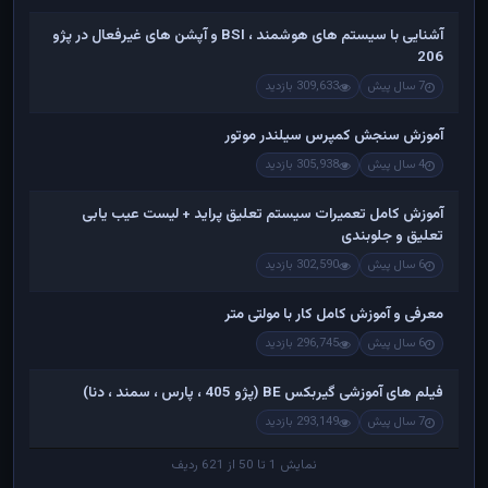
آشنایی با سیستم های هوشمند ، BSI و آپشن های غیرفعال در پژو
206
7 سال پیش
309,633 بازدید
آموزش سنجش کمپرس سیلندر موتور
4 سال پیش
305,938 بازدید
آموزش کامل تعمیرات سیستم تعلیق پراید + لیست عیب یابی
تعلیق و جلوبندی
6 سال پیش
302,590 بازدید
معرفی و آموزش کامل کار با مولتی متر
6 سال پیش
296,745 بازدید
فیلم های آموزشی گیربکس BE (پژو 405 ، پارس ، سمند ، دنا)
7 سال پیش
293,149 بازدید
نمایش 1 تا 50 از 621 ردیف