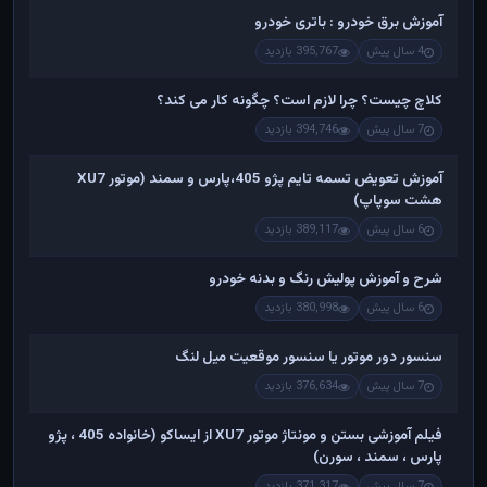
آموزش برق خودرو : باتری خودرو
4 سال پیش
395,767 بازدید
کلاچ چیست؟ چرا لازم است؟ چگونه کار می کند؟
7 سال پیش
394,746 بازدید
آموزش تعویض تسمه تایم پژو 405،پارس و سمند (موتور XU7
هشت سوپاپ)
6 سال پیش
389,117 بازدید
شرح و آموزش پولیش رنگ و بدنه خودرو
6 سال پیش
380,998 بازدید
سنسور دور موتور یا سنسور موقعیت میل لنگ
7 سال پیش
376,634 بازدید
فیلم آموزشی بستن و مونتاژ موتور XU7 از ایساکو (خانواده 405 ، پژو
پارس ، سمند ، سورن)
7 سال پیش
371,317 بازدید