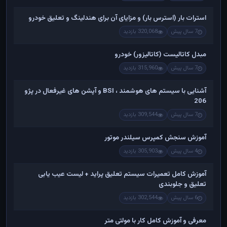
استرات بار (استرس بار) و مزایای آن برای هندلینگ و تعلیق خودرو
7 سال پیش
320,068 بازدید
مبدل کاتالیست (کاتالیزور) خودرو
7 سال پیش
315,960 بازدید
آشنایی با سیستم های هوشمند ، BSI و آپشن های غیرفعال در پژو
206
7 سال پیش
309,544 بازدید
آموزش سنجش کمپرس سیلندر موتور
4 سال پیش
305,903 بازدید
آموزش کامل تعمیرات سیستم تعلیق پراید + لیست عیب یابی
تعلیق و جلوبندی
6 سال پیش
302,544 بازدید
معرفی و آموزش کامل کار با مولتی متر