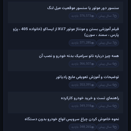
سنسور دور موتور یا سنسور موقعیت میل لنگ
7 سال پیش
376,573 بازدید
فیلم آموزشی بستن و مونتاژ موتور XU7 از ایساکو (خانواده 405 ، پژو
پارس ، سمند ، سورن)
7 سال پیش
371,285 بازدید
همه چیز درباره نانو سرامیک بدنه خودرو و نصب آن
6 سال پیش
366,507 بازدید
توضیحات و آموزش تعویض مایع رادیاتور
6 سال پیش
353,391 بازدید
راهنمای تست و خريد خودرو کارکرده
6 سال پیش
349,318 بازدید
نحوه خاموش کردن چراغ سرویس انواع خودرو بدون دستگاه
9 سال پیش
348,265 بازدید