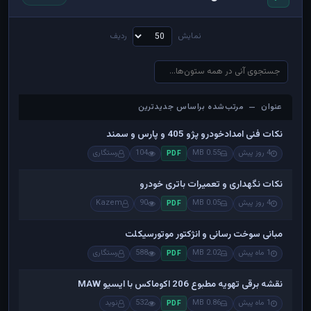
نمایش
ردیف
عنوان — مرتب‌شده براساس جدیدترین
عنوان — مرتب‌شده براساس جدیدترین
نکات فنی امدادخودرو پژو 405 و پارس و سمند
4 روز پیش
0.55 MB
104
رستگاری
PDF
نکات نگهداری و تعمیرات باتری خودرو
4 روز پیش
0.05 MB
90
Kazem
PDF
مبانی سوخت رسانی و انژکتور موتورسیکلت
1 ماه پیش
2.02 MB
588
رستگاری
PDF
نقشه برقی تهویه مطبوع 206 اکوماکس با ایسیو MAW
1 ماه پیش
0.86 MB
532
نوید
PDF