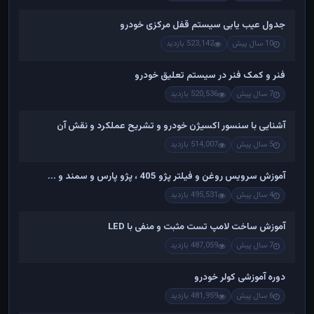
جدول عیب یابی سیستم قفل مرکزی خودرو
10 سال پیش
523,142 بازدید
فنر و کمک فنر در سیستم تعلیق خودرو
7 سال پیش
520,536 بازدید
آشنایی با سنسور اکسیژن خودرو و تشریح عملکرد و نقش آن
5 سال پیش
514,007 بازدید
آموزش سرویس روغن و فیلتر پژو 405 ، پژو پارس و سمند و ...
4 سال پیش
495,531 بازدید
آموزش ساخت لامپ تست مثبت و منفی با LED
7 سال پیش
487,059 بازدید
دوره آموزشی کولر خودرو
6 سال پیش
481,959 بازدید