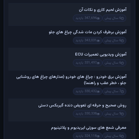
آموزش لحیم کاری و نکات آن
6 سال پیش
347,694 بازدید
آموزش برطرف کردن مات شدگی چراغ های جلو
6 سال پیش
343,031 بازدید
آموزش ویدیویی تعمیرات ECU
6 سال پیش
331,497 بازدید
آموزش برق خودرو : چراغ های خودرو (مدارهای چراغ های روشنایی
جلو ، خطر عقب و راهنما)
7 سال پیش
330,432 بازدید
روش صحیح و حرفه ای تعویض دنده گیربکس دستی
9 سال پیش
330,338 بازدید
معرفی شمع های سوزنی ایریدیوم و پلاتینیوم
6 سال پیش
324,118 بازدید