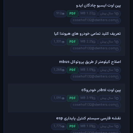
پین اوت ایسیو چادگان ایدو
1 سال پیش
1.27 MB
912
PDF
cosehof132@dwriters.com
تعریف کلید تمامی خودرو های هیوندا کیا
1 سال پیش
2.25 MB
1,331
PDF
cosehof132@dwriters.com
اصلاح کیلومتر از طریق پروتوکل mbus
1 سال پیش
5.09 MB
1,268
PDF
cosehof132@dwriters.com
پین اوت bsiدر خودروc5
1 سال پیش
3.99 MB
1,091
PDF
cosehof132@dwriters.com
نقشه فارسی سیستم کنترل پایداری esp
1 سال پیش
1.09 MB
1,775
PDF