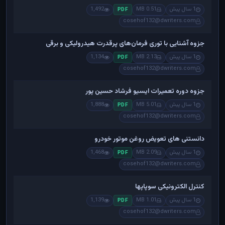
1 سال پیش
0.51 MB
1,492
PDF
cosehof132@dwriters.com
جزوه آشنایی با توری فرمان‌های پرقدرت هیدرولیکی و برقی
1 سال پیش
2.13 MB
1,134
PDF
cosehof132@dwriters.com
جزوه دوره تعمیرات ایسیو فرشاد حسین پور
1 سال پیش
5.01 MB
1,888
PDF
cosehof132@dwriters.com
دانستنی های تعویض روغن موتور خودرو
1 سال پیش
2.09 MB
1,468
PDF
cosehof132@dwriters.com
کنترل الکترونیکی سوپاپها
1 سال پیش
1.01 MB
1,139
PDF
cosehof132@dwriters.com