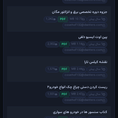
cosehof132@dwriters.com
جزوه دوره تخصصی برق و انژکتور مگان
1 سال پیش
10.73 MB
1,242
PDF
cosehof132@dwriters.com
پین اوت ایسیو دلفی
1 سال پیش
1.14 MB
2,302
PDF
cosehof132@dwriters.com
نقشه کیلس تارا
1 سال پیش
2.44 MB
1,579
PDF
cosehof132@dwriters.com
ریست کردن دستی چراغ چک انواع خودرو۲
1 سال پیش
2.47 MB
1,551
PDF
cosehof132@dwriters.com
کتاب سنسور ها در خودرو های سواری