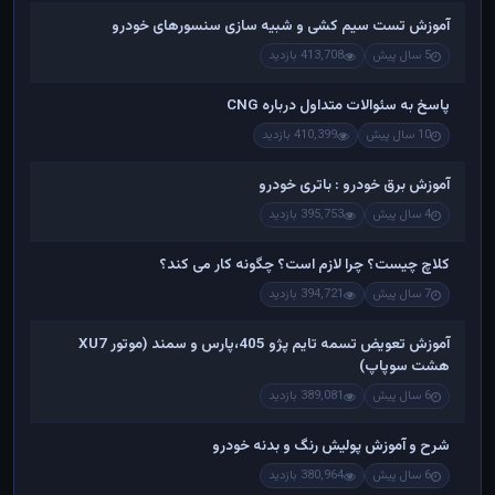
آموزش تست سیم کشی و شبیه سازی سنسورهای خودرو
5 سال پیش
413,708 بازدید
پاسخ به سئوالات متداول درباره CNG
10 سال پیش
410,399 بازدید
آموزش برق خودرو : باتری خودرو
4 سال پیش
395,753 بازدید
کلاچ چیست؟ چرا لازم است؟ چگونه کار می کند؟
7 سال پیش
394,721 بازدید
آموزش تعویض تسمه تایم پژو 405،پارس و سمند (موتور XU7
هشت سوپاپ)
6 سال پیش
389,081 بازدید
شرح و آموزش پولیش رنگ و بدنه خودرو
6 سال پیش
380,964 بازدید