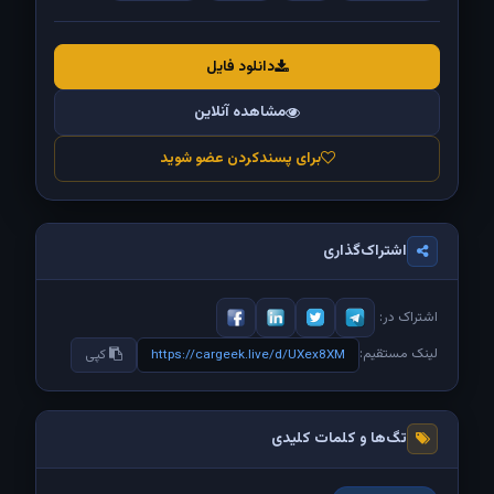
دانلود فایل
مشاهده آنلاین
برای پسندکردن عضو شوید
اشتراک‌گذاری
اشتراک در:
لینک مستقیم:
https://cargeek.live/d/UXex8XM
کپی
تگ‌ها و کلمات کلیدی