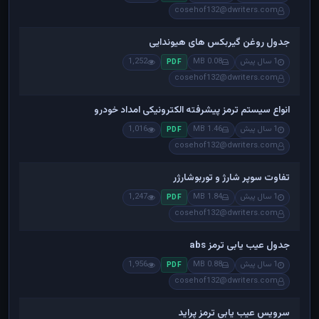
cosehof132@dwriters.com
جدول روغن گیربکس های هیوندایی
1 سال پیش
0.08 MB
1,252
PDF
cosehof132@dwriters.com
انواع سیستم ترمز پیشرفته الکترونیکی امداد خودرو
1 سال پیش
1.46 MB
1,016
PDF
cosehof132@dwriters.com
تفاوت سوپر شارژ و توربوشارژر
1 سال پیش
1.84 MB
1,247
PDF
cosehof132@dwriters.com
جدول عیب یابی ترمز abs
1 سال پیش
0.88 MB
1,956
PDF
cosehof132@dwriters.com
سرویس عیب یابی ترمز پراید