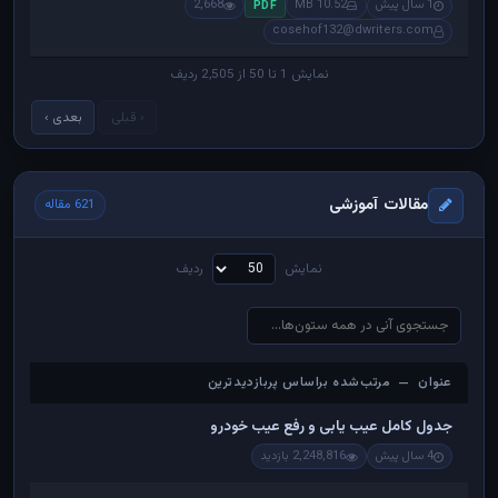
1 سال پیش
10.52 MB
2,668
PDF
cosehof132@dwriters.com
نمایش 1 تا 50 از 2,505 ردیف
‹ قبلی
بعدی ›
مقالات آموزشی
621 مقاله
نمایش
ردیف
عنوان — مرتب‌شده براساس پربازدیدترین
عنوان — مرتب‌شده براساس پربازدیدترین
جدول کامل عیب یابی و رفع عیب خودرو
4 سال پیش
2,248,816 بازدید