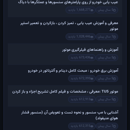
عیب یابی خودرو از روی پارامترهای سنسورها و عملگرها با دیاگ
5 سال پیش
1,668,277 بازدید
معرفی و آموزش عیب یابی ، تمیز کردن ، بازکردن و تعمیر استپر
موتور
7 سال پیش
1,028,446 بازدید
آموزش و راهنماهای فیلرگیری موتور
5 سال پیش
673,436 بازدید
آموزش برق خودرو : مبحث کامل دینام و آلترناتور در خودرو
5 سال پیش
672,393 بازدید
موتور TU5 :معرفی ، مشخصات و فیلم کامل تشریح اجزاء و باز کردن
5 سال پیش
612,913 بازدید
آشنایی با مپ سنسور و نحوه تست و تعویض آن (سنسور فشار
هوای منیفولد)
7 سال پیش
612,315 بازدید