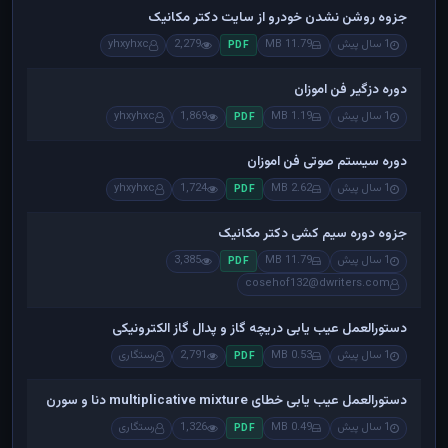
جزوه روشن نشدن خودرو از سایت دکتر مکانیک
1 سال پیش
11.79 MB
2,279
yhxyhxc
PDF
دوره دزگیر فن اموزان
1 سال پیش
1.19 MB
1,869
yhxyhxc
PDF
دوره سیستم صوتی فن اموزان
1 سال پیش
2.62 MB
1,724
yhxyhxc
PDF
جزوه دوره سیم کشی دکتر مکانیک
1 سال پیش
11.79 MB
3,385
PDF
cosehof132@dwriters.com
دستورالعمل عیب یابی دریچه گاز و پدال گاز الکترونیکی
1 سال پیش
0.53 MB
2,791
رستگاری
PDF
دستورالعمل عیب یابی خطای multiplicative mixture دنا و سورن
1 سال پیش
0.49 MB
1,326
رستگاری
PDF