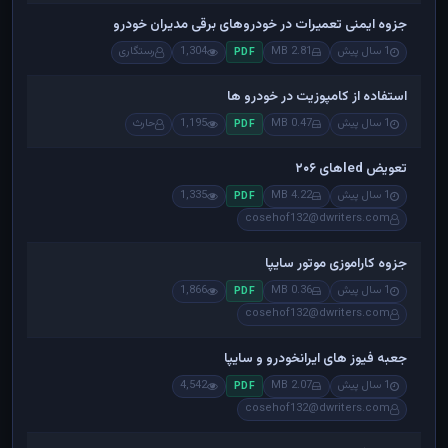
جزوه ایمنی تعمیرات در خودروهای برقی مدیران خودرو
1 سال پیش
2.81 MB
1,304
رستگاری
PDF
استفاده از کامپوزیت در خودرو ها
1 سال پیش
0.47 MB
1,195
حارث
PDF
تعویض ledهای ۲۰۶
1 سال پیش
4.22 MB
1,335
PDF
cosehof132@dwriters.com
جزوه کاراموزی موتور سایپا
1 سال پیش
0.36 MB
1,866
PDF
cosehof132@dwriters.com
جعبه فیوز های ایرانخودرو و سایپا
1 سال پیش
2.07 MB
4,542
PDF
cosehof132@dwriters.com