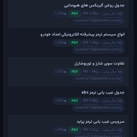
جدول روغن گیربکس های هیوندایی
1 سال پیش
0.08 MB
1,252
PDF
cosehof132@dwriters.com
انواع سیستم ترمز پیشرفته الکترونیکی امداد خودرو
1 سال پیش
1.46 MB
1,020
PDF
cosehof132@dwriters.com
تفاوت سوپر شارژ و توربوشارژر
1 سال پیش
1.84 MB
1,251
PDF
cosehof132@dwriters.com
جدول عیب یابی ترمز abs
1 سال پیش
0.88 MB
1,961
PDF
cosehof132@dwriters.com
سرویس عیب یابی ترمز پراید
1 سال پیش
0.51 MB
1,495
PDF
cosehof132@dwriters.com