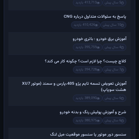
5 سال پیش
413,713 بازدید
پاسخ به سئوالات متداول درباره CNG
10 سال پیش
410,424 بازدید
آموزش برق خودرو : باتری خودرو
4 سال پیش
395,759 بازدید
کلاچ چیست؟ چرا لازم است؟ چگونه کار می کند؟
7 سال پیش
394,728 بازدید
آموزش تعویض تسمه تایم پژو 405،پارس و سمند (موتور XU7
هشت سوپاپ)
6 سال پیش
389,090 بازدید
شرح و آموزش پولیش رنگ و بدنه خودرو
6 سال پیش
380,975 بازدید
سنسور دور موتور یا سنسور موقعیت میل لنگ