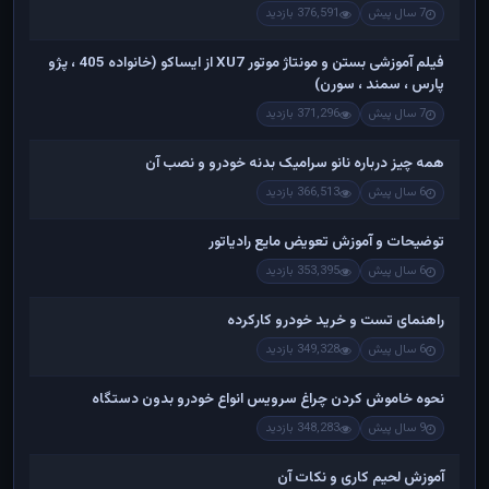
7 سال پیش
376,591 بازدید
فیلم آموزشی بستن و مونتاژ موتور XU7 از ایساکو (خانواده 405 ، پژو
پارس ، سمند ، سورن)
7 سال پیش
371,296 بازدید
همه چیز درباره نانو سرامیک بدنه خودرو و نصب آن
6 سال پیش
366,513 بازدید
توضیحات و آموزش تعویض مایع رادیاتور
6 سال پیش
353,395 بازدید
راهنمای تست و خريد خودرو کارکرده
6 سال پیش
349,328 بازدید
نحوه خاموش کردن چراغ سرویس انواع خودرو بدون دستگاه
9 سال پیش
348,283 بازدید
آموزش لحیم کاری و نکات آن