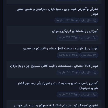
معرفی و آموزش عیب یابی ، تمیز کردن ، بازکردن و تعمیر استپر
موتور
7 سال پیش
1,028,466 بازدید
آموزش و راهنماهای فیلرگیری موتور
5 سال پیش
673,470 بازدید
آموزش برق خودرو : مبحث کامل دینام و آلترناتور در خودرو
5 سال پیش
672,404 بازدید
موتور TU5 :معرفی ، مشخصات و فیلم کامل تشریح اجزاء و باز کردن
5 سال پیش
612,923 بازدید
آشنایی با مپ سنسور و نحوه تست و تعویض آن (سنسور فشار
هوای منیفولد)
7 سال پیش
612,329 بازدید
تشریح نحوه کارکرد سیستم خنک کننده موتور و عیب یابی جوش