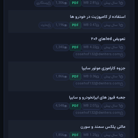
1 سال پیش
2.81 MB
1,306
رستگاری
PDF
استفاده از کامپوزیت در خودرو ها
1 سال پیش
0.47 MB
1,196
حارث
PDF
تعویض ledهای ۲۰۶
1 سال پیش
4.22 MB
1,340
PDF
cosehof132@dwriters.com
جزوه کاراموزی موتور سایپا
1 سال پیش
0.36 MB
1,866
PDF
cosehof132@dwriters.com
جعبه فیوز های ایرانخودرو و سایپا
1 سال پیش
2.07 MB
4,548
PDF
cosehof132@dwriters.com
مالتی پلکس سمند و سورن
1 سال پیش
1.25 MB
1,856
PDF