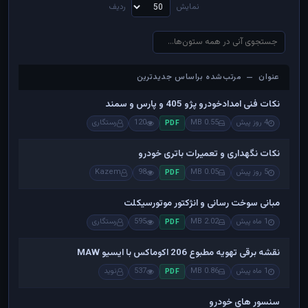
نمایش
ردیف
عنوان — مرتب‌شده براساس جدیدترین
عنوان — مرتب‌شده براساس جدیدترین
نکات فنی امدادخودرو پژو 405 و پارس و سمند
4 روز پیش
0.55 MB
120
رستگاری
PDF
نکات نگهداری و تعمیرات باتری خودرو
5 روز پیش
0.05 MB
98
Kazem
PDF
مبانی سوخت رسانی و انژکتور موتورسیکلت
1 ماه پیش
2.02 MB
595
رستگاری
PDF
نقشه برقی تهویه مطبوع 206 اکوماکس با ایسیو MAW
1 ماه پیش
0.86 MB
537
نوید
PDF
سنسور های خودرو