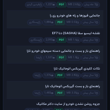
7 ماه پیش
2.63 MB
1,227
فردین گردی
PDF
جانمایی فیوزها و رله های خودرو ری را
1 سال پیش
0.53 MB
1,884
رستگاری
PDF
نقشه ایسیو سقا (SAGHA) دنا EF7
1 سال پیش
1.6 MB
2,093
رستگاری
PDF
راهنمای باز و بست و جانمایی دسته سیمهای خودرو تارا
1 سال پیش
1.8 MB
1,537
رضا
PDF
نکات کلیدی گیربکس اتوماتیک تارا
1 سال پیش
2.82 MB
1,376
رضا
PDF
راهنمای باز و بست گیربکس اتوماتیک تارا
1 سال پیش
3.35 MB
1,483
رضا
PDF
جزوه روشن نشدن خودرو از سایت دکتر مکانیک