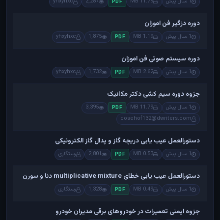
1 سال پیش
11.79 MB
2,287
yhxyhxc
PDF
دوره دزگیر فن اموزان
1 سال پیش
1.19 MB
1,875
yhxyhxc
PDF
دوره سیستم صوتی فن اموزان
1 سال پیش
2.62 MB
1,732
yhxyhxc
PDF
جزوه دوره سیم کشی دکتر مکانیک
1 سال پیش
11.79 MB
3,395
PDF
cosehof132@dwriters.com
دستورالعمل عیب یابی دریچه گاز و پدال گاز الکترونیکی
1 سال پیش
0.53 MB
2,801
رستگاری
PDF
دستورالعمل عیب یابی خطای multiplicative mixture دنا و سورن
1 سال پیش
0.49 MB
1,328
رستگاری
PDF
جزوه ایمنی تعمیرات در خودروهای برقی مدیران خودرو