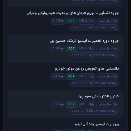
جزوه آشنایی با توری فرمان‌های پرقدرت هیدرولیکی و برقی
1 سال پیش
2.13 MB
1,135
PDF
cosehof132@dwriters.com
جزوه دوره تعمیرات ایسیو فرشاد حسین پور
1 سال پیش
5.01 MB
1,900
PDF
cosehof132@dwriters.com
دانستنی های تعویض روغن موتور خودرو
1 سال پیش
2.09 MB
1,474
PDF
cosehof132@dwriters.com
کنترل الکترونیکی سوپاپها
1 سال پیش
1.01 MB
1,146
PDF
cosehof132@dwriters.com
پین اوت ایسیو چادگان ایدو