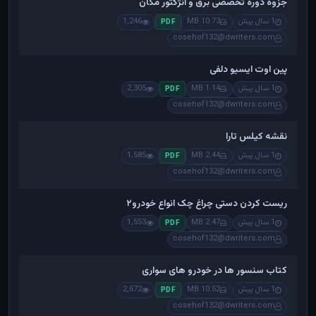
جزوه دوره تخصصی برق و انژکتور مگان
1 سال پیش
10.73 MB
1,246
PDF
cosehof132@dwriters.com
پین اوت ایسیو دلفی
1 سال پیش
1.14 MB
2,305
PDF
cosehof132@dwriters.com
نقشه کیلس تارا
1 سال پیش
2.44 MB
1,585
PDF
cosehof132@dwriters.com
ریست کردن دستی چراغ چک انواع خودرو۲
1 سال پیش
2.47 MB
1,553
PDF
cosehof132@dwriters.com
کتاب سنسور ها در خودرو های سواری
1 سال پیش
10.52 MB
2,672
PDF
cosehof132@dwriters.com