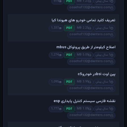
1 سال پیش
1.27 MB
919
PDF
cosehof132@dwriters.com
تعریف کلید تمامی خودرو های هیوندا کیا
1 سال پیش
2.25 MB
1,337
PDF
cosehof132@dwriters.com
اصلاح کیلومتر از طریق پروتوکل mbus
1 سال پیش
5.09 MB
1,274
PDF
cosehof132@dwriters.com
پین اوت bsiدر خودروc5
1 سال پیش
3.99 MB
1,095
PDF
cosehof132@dwriters.com
نقشه فارسی سیستم کنترل پایداری esp
1 سال پیش
1.09 MB
1,777
PDF
cosehof132@dwriters.com