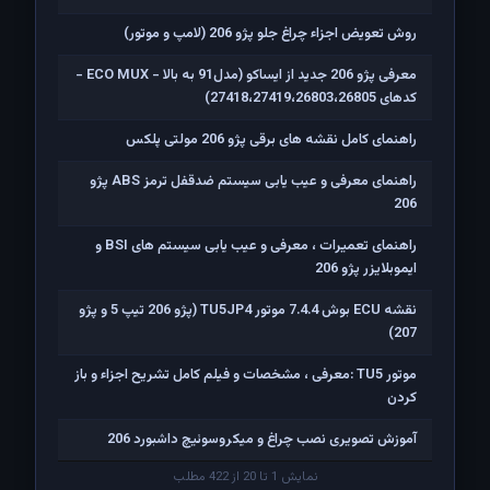
روش تعویض اجزاء چراغ جلو پژو 206 (لامپ و موتور)
معرفی پژو 206 جدید از ایساکو (مدل91 به بالا - ECO MUX -
کدهای 27418،27419،26803،26805)
راهنمای کامل نقشه های برقی پژو 206 مولتی پلکس
راهنمای معرفی و عیب یابی سیستم ضدقفل ترمز ABS پژو
206
راهنمای تعمیرات ، معرفی و عیب یابی سیستم های BSI و
ایموبلایزر پژو 206
نقشه ECU بوش 7.4.4 موتور TU5JP4 (پژو 206 تیپ 5 و پژو
207)
موتور TU5 :معرفی ، مشخصات و فیلم کامل تشریح اجزاء و باز
کردن
آموزش تصویری نصب چراغ و میکروسوئیچ داشبورد 206
نمایش 1 تا 20 از 422 مطلب