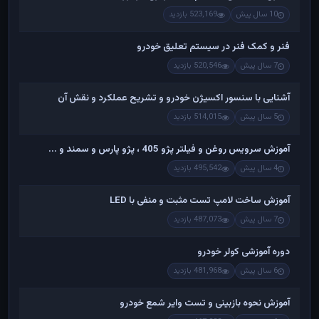
10 سال پیش
523,169 بازدید
فنر و کمک فنر در سیستم تعلیق خودرو
7 سال پیش
520,546 بازدید
آشنایی با سنسور اکسیژن خودرو و تشریح عملکرد و نقش آن
5 سال پیش
514,015 بازدید
آموزش سرویس روغن و فیلتر پژو 405 ، پژو پارس و سمند و ...
4 سال پیش
495,542 بازدید
آموزش ساخت لامپ تست مثبت و منفی با LED
7 سال پیش
487,073 بازدید
دوره آموزشی کولر خودرو
6 سال پیش
481,968 بازدید
آموزش نحوه بازبینی و تست وایر شمع خودرو