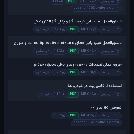
1 سال پیش
11.79 MB
3,380
PDF
cosehof132@dwriters.com
دستورالعمل عیب یابی دریچه گاز و پدال گاز الکترونیکی
1 سال پیش
0.53 MB
2,786
رستگاری
PDF
دستورالعمل عیب یابی خطای multiplicative mixture دنا و سورن
1 سال پیش
0.49 MB
1,322
رستگاری
PDF
جزوه ایمنی تعمیرات در خودروهای برقی مدیران خودرو
1 سال پیش
2.81 MB
1,299
رستگاری
PDF
استفاده از کامپوزیت در خودرو ها
1 سال پیش
0.47 MB
1,191
حارث
PDF
تعویض ledهای ۲۰۶
1 سال پیش
4.22 MB
1,332
PDF
cosehof132@dwriters.com