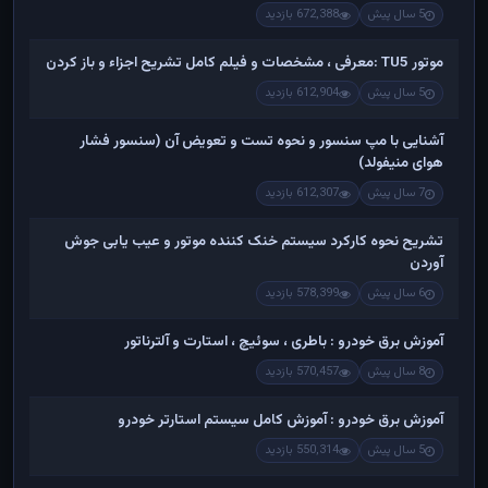
5 سال پیش
672,388 بازدید
موتور TU5 :معرفی ، مشخصات و فیلم کامل تشریح اجزاء و باز کردن
5 سال پیش
612,904 بازدید
آشنایی با مپ سنسور و نحوه تست و تعویض آن (سنسور فشار
هوای منیفولد)
7 سال پیش
612,307 بازدید
تشریح نحوه کارکرد سیستم خنک کننده موتور و عیب یابی جوش
آوردن
6 سال پیش
578,399 بازدید
آموزش برق خودرو : باطری ، سوئیچ ، استارت و آلترناتور
8 سال پیش
570,457 بازدید
آموزش برق خودرو : آموزش کامل سیستم استارتر خودرو
5 سال پیش
550,314 بازدید