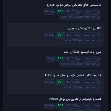
دانستنی های تعویض روغن موتور خودرو
1 سال پیش
2.09 MB
1,463
PDF
cosehof132@dwriters.com
کنترل الکترونیکی سوپاپها
1 سال پیش
1.01 MB
1,136
PDF
cosehof132@dwriters.com
پین اوت ایسیو چادگان ایدو
1 سال پیش
1.27 MB
906
PDF
cosehof132@dwriters.com
تعریف کلید تمامی خودرو های هیوندا کیا
1 سال پیش
2.25 MB
1,328
PDF
cosehof132@dwriters.com
اصلاح کیلومتر از طریق پروتوکل mbus
1 سال پیش
5.09 MB
1,265
PDF