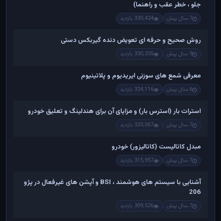
جلو ، خطر عقب و راهنما)
7 سال پیش
330,424 بازدید
روش صحیح و حرفه ای تعویض دنده گیربکس دستی
9 سال پیش
330,335 بازدید
معرفی شمع های سوزنی ایریدیوم و پلاتینیوم
6 سال پیش
324,116 بازدید
استرات بار (استرس بار) و مزایای آن برای هندلینگ و تعلیق خودرو
7 سال پیش
320,067 بازدید
مبدل کاتالیست (کاتالیزور) خودرو
7 سال پیش
315,957 بازدید
آشنایی با سیستم های هوشمند ، BSI و آپشن های غیرفعال در پژو
206
7 سال پیش
309,526 بازدید