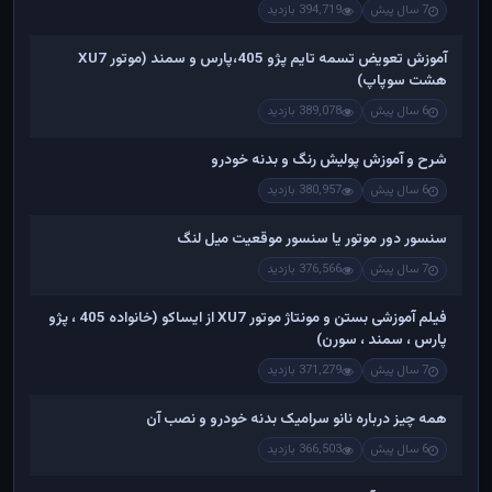
7 سال پیش
394,719 بازدید
آموزش تعویض تسمه تایم پژو 405،پارس و سمند (موتور XU7
هشت سوپاپ)
6 سال پیش
389,078 بازدید
شرح و آموزش پولیش رنگ و بدنه خودرو
6 سال پیش
380,957 بازدید
سنسور دور موتور یا سنسور موقعیت میل لنگ
7 سال پیش
376,566 بازدید
فیلم آموزشی بستن و مونتاژ موتور XU7 از ایساکو (خانواده 405 ، پژو
پارس ، سمند ، سورن)
7 سال پیش
371,279 بازدید
همه چیز درباره نانو سرامیک بدنه خودرو و نصب آن
6 سال پیش
366,503 بازدید