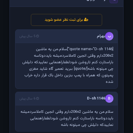
برای ثبت نظر عضو شوید
بهرام
ب
5 سال پیش
[quote name="D-sh 1146"]سلام.من یه ماشین
206v2دارم وقتی انجین کاملاسردمیشه بایددوتاسه
باراستارت کنم تاروشن شودلطفاراهنمایی نماییدکه دلیلش
چی میتونه باشه[/quote] ببرید تعمیر گاه شاید مغزی
پمپتون که همراه با پمپ بنزین داخل باک قرار داره خراب
شده
D-sh 1146
D
6 سال پیش
سلام.من یه ماشین 206v2دارم وقتی انجین کاملاسردمیشه
بایددوتاسه باراستارت کنم تاروشن شودلطفاراهنمایی
نماییدکه دلیلش چی میتونه باشه