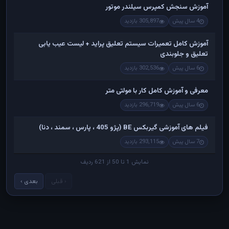
آموزش سنجش کمپرس سیلندر موتور
4 سال پیش
305,897 بازدید
آموزش کامل تعمیرات سیستم تعلیق پراید + لیست عیب یابی
تعلیق و جلوبندی
6 سال پیش
302,536 بازدید
معرفی و آموزش کامل کار با مولتی متر
6 سال پیش
296,719 بازدید
فیلم های آموزشی گیربکس BE (پژو 405 ، پارس ، سمند ، دنا)
7 سال پیش
293,115 بازدید
نمایش 1 تا 50 از 621 ردیف
‹ قبلی
بعدی ›