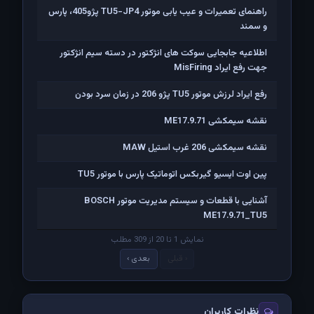
راهنمای تعمیرات و عیب یابی موتور TU5-JP4 پژو405، پارس
و سمند
اطلاعیه جابجایی سوکت های انژکتور در دسته سیم انژکتور
جهت رفع ایراد MisFiring
رفع ایراد لرزش موتور TU5 پژو 206 در زمان سرد بودن
نقشه سیمکشی ME17.9.71
نقشه سیمکشی 206 غرب استیل MAW
پين اوت ايسيو گيربکس اتوماتيک پارس با موتور TU5
آشنایی با قطعات و سیستم مدیریت موتور BOSCH
ME17.9.71_TU5
نمایش 1 تا 20 از 309 مطلب
‹ قبلی
بعدی ›
نظرات کاربران