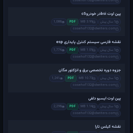
cosehof132@dwriters.com
پین اوت bsiدر خودروc5
1 سال پیش
3.99 MB
1,088
PDF
cosehof132@dwriters.com
نقشه فارسی سیستم کنترل پایداری esp
1 سال پیش
1.09 MB
1,774
PDF
cosehof132@dwriters.com
جزوه دوره تخصصی برق و انژکتور مگان
1 سال پیش
10.73 MB
1,241
PDF
cosehof132@dwriters.com
پین اوت ایسیو دلفی
1 سال پیش
1.14 MB
2,298
PDF
cosehof132@dwriters.com
نقشه کیلس تارا