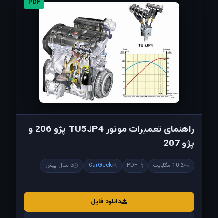
PDF
راهنمای تعمیرات موتور TU5JP4 پژو 206 و
پژو 207
10.2 مگابایت
PDF
CarGeek
5 سال پیش
دانلود فایل