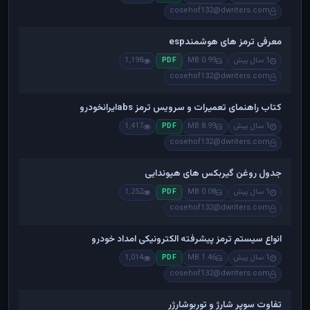
cosehof132@dwriters.com
معرفی ترمز های هوشمندesp
1 سال پیش
0.99 MB
1,198
PDF
cosehof132@dwriters.com
کتاب راهنمای تعمیرات و سرویس ترمز absایرانخودرو
1 سال پیش
8.99 MB
1,417
PDF
cosehof132@dwriters.com
جدول روغن گیربکس های هیوندایی
1 سال پیش
0.08 MB
1,252
PDF
cosehof132@dwriters.com
انواع سیستم ترمز پیشرفته الکترونیکی امداد خودرو
1 سال پیش
1.46 MB
1,014
PDF
cosehof132@dwriters.com
تفاوت سوپر شارژ و توربوشارژر