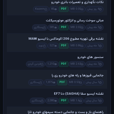
نکات نگهداری و تعمیرات باتری خودرو
4 روز پیش
0.05 MB
85
Kazem
PDF
مبانی سوخت رسانی و انژکتور موتورسیکلت
1 ماه پیش
2.02 MB
581
رستگاری
PDF
نقشه برقی تهویه مطبوع 206 اکوماکس با ایسیو MAW
1 ماه پیش
0.86 MB
527
نوید
PDF
سنسور های خودرو
7 ماه پیش
2.63 MB
1,210
فردین گردی
PDF
جانمایی فیوزها و رله های خودرو ری را
1 سال پیش
0.53 MB
1,875
رستگاری
PDF
نقشه ایسیو سقا (SAGHA) دنا EF7
1 سال پیش
1.6 MB
2,080
رستگاری
PDF
راهنمای باز و بست و جانمایی دسته سیمهای خودرو تارا