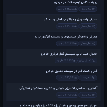
پرونده کامل ترموستات در خودرو
5 سال پیش
538,207 بازدید
معرفی رله دوبل و دیاگرام داخلی و عملکرد
5 سال پیش
534,199 بازدید
معرفی و آموزش سنسورها و سیستم انژکتور پراید
7 سال پیش
529,234 بازدید
جدول عیب یابی سیستم قفل مرکزی خودرو
10 سال پیش
523,130 بازدید
فنر و کمک فنر در سیستم تعلیق خودرو
7 سال پیش
520,534 بازدید
آشنایی با سنسور اکسیژن خودرو و تشریح عملکرد و نقش آن
5 سال پیش
514,001 بازدید
آموزش سرویس روغن و فیلتر پژو 405 ، پژو پارس و سمند و ...