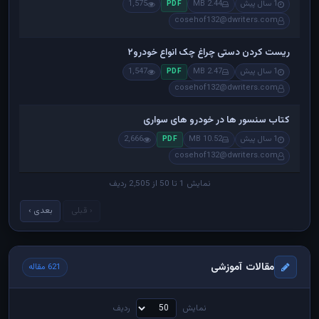
1 سال پیش
2.44 MB
1,575
PDF
cosehof132@dwriters.com
ریست کردن دستی چراغ چک انواع خودرو۲
1 سال پیش
2.47 MB
1,547
PDF
cosehof132@dwriters.com
کتاب سنسور ها در خودرو های سواری
1 سال پیش
10.52 MB
2,666
PDF
cosehof132@dwriters.com
نمایش 1 تا 50 از 2,505 ردیف
‹ قبلی
بعدی ›
مقالات آموزشی
621 مقاله
نمایش
ردیف