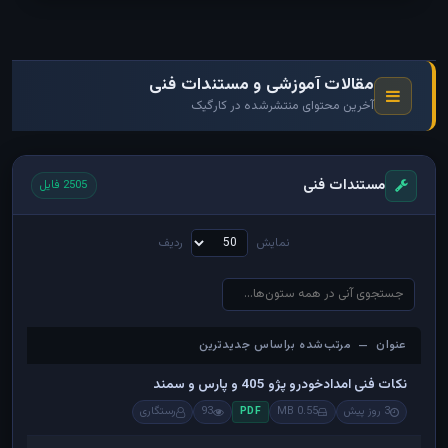
مقالات آموزشی و مستندات فنی
آخرین محتوای منتشرشده در کارگیک
مستندات فنی
2505 فایل
نمایش
ردیف
عنوان — مرتب‌شده براساس جدیدترین
عنوان — مرتب‌شده براساس جدیدترین
نکات فنی امدادخودرو پژو 405 و پارس و سمند
3 روز پیش
0.55 MB
93
رستگاری
PDF