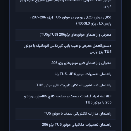
موتور TU5 :معرفی ، مشخصات و فیلم کامل تشریح اجزاء و باز
کردن
نکاتی درباره نشتی روغن در موتور TU5 (پژو 206-207 ،
پارسLX ، پژو 405SLX)
معرفی و راهنمای موتورهای پژو206 (TU3وTU5)
دستورالعمل معرفی و عیب یابی گیربکس اتوماتیک با موتور
TU5 پژو پارس
معرفی و راهنمای فنی موتورهای پژو 206
راهنمای تعمیرات موتور TU5-JP4 رانا
راهنمای شستشوی استکان تایپیت های موتور TU5
اطلاعیه ایراد قطعات دیسک و صفحه کلاچ 405،پارس،رانا و
206 با موتور TU5
راهنمای مدارات الکتریکی سمند با موتور TU5
راهنمای تعمیرات مکانیکی موتور TU5 پژو 206