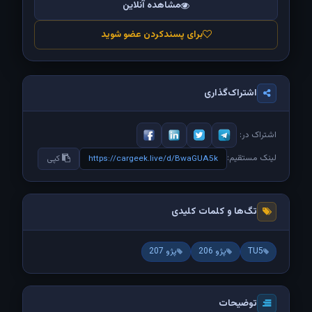
مشاهده آنلاین
برای پسندکردن عضو شوید
اشتراک‌گذاری
اشتراک در:
لینک مستقیم:
https://cargeek.live/d/BwaGUA5k
کپی
تگ‌ها و کلمات کلیدی
TU5
پژو 206
پژو 207
توضیحات