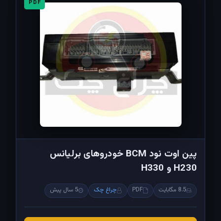
PDF
پین اوت نود BCM خودروهای برلیانس
H230 و H330
8.5 مگابایت
PDF
چراغ چک
5 سال پیش