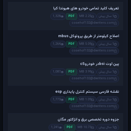
تعریف کلید تمامی خودرو های هیوندا کیا
1 سال پیش
2.25 MB
1,328
PDF
cosehof132@dwriters.com
اصلاح کیلومتر از طریق پروتوکل mbus
1 سال پیش
5.09 MB
1,264
PDF
cosehof132@dwriters.com
پین اوت bsiدر خودروc5
1 سال پیش
3.99 MB
1,087
PDF
cosehof132@dwriters.com
نقشه فارسی سیستم کنترل پایداری esp
1 سال پیش
1.09 MB
1,773
PDF
cosehof132@dwriters.com
جزوه دوره تخصصی برق و انژکتور مگان
1 سال پیش
10.73 MB
1,241
PDF