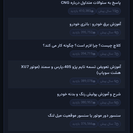
پاسخ به سئوالات متداول درباره CNG
10 سال پیش
410,383 بازدید
آموزش برق خودرو : باتری خودرو
4 سال پیش
395,752 بازدید
کلاچ چیست؟ چرا لازم است؟ چگونه کار می کند؟
7 سال پیش
394,719 بازدید
آموزش تعویض تسمه تایم پژو 405،پارس و سمند (موتور XU7
هشت سوپاپ)
6 سال پیش
389,078 بازدید
شرح و آموزش پولیش رنگ و بدنه خودرو
6 سال پیش
380,957 بازدید
سنسور دور موتور یا سنسور موقعیت میل لنگ
7 سال پیش
376,566 بازدید