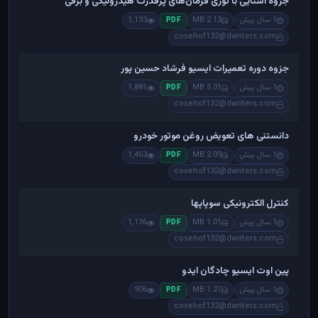
جزوه آشنایی با توری فرمان‌های پرقدرت هیدرولیکی و برقی
1 سال پیش
2.13 MB
1,133
PDF
cosehof132@dwriters.com
جزوه دوره تعمیرات ایسیو فرشاد حسین پور
1 سال پیش
5.01 MB
1,881
PDF
cosehof132@dwriters.com
دانستنی های تعویض روغن موتور خودرو
1 سال پیش
2.09 MB
1,463
PDF
cosehof132@dwriters.com
کنترل الکترونیکی سوپاپها
1 سال پیش
1.01 MB
1,136
PDF
cosehof132@dwriters.com
پین اوت ایسیو چادگان ایدو
1 سال پیش
1.27 MB
906
PDF
cosehof132@dwriters.com