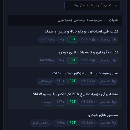
عنوان — مرتب‌شده براساس جدیدترین
عنوان — مرتب‌شده براساس جدیدترین
نکات فنی امدادخودرو پژو 405 و پارس و سمند
3 روز پیش
0.55 MB
93
رستگاری
PDF
نکات نگهداری و تعمیرات باتری خودرو
4 روز پیش
0.05 MB
85
Kazem
PDF
مبانی سوخت رسانی و انژکتور موتورسیکلت
1 ماه پیش
2.02 MB
581
رستگاری
PDF
نقشه برقی تهویه مطبوع 206 اکوماکس با ایسیو MAW
1 ماه پیش
0.86 MB
527
نوید
PDF
سنسور های خودرو
7 ماه پیش
2.63 MB
1,210
فردین گردی
PDF