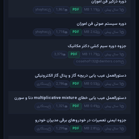
دوره دزگیر فن اموزان
1 سال پیش
1.19 MB
1,867
yhxyhxc
PDF
دوره سیستم صوتی فن اموزان
1 سال پیش
2.62 MB
1,718
yhxyhxc
PDF
جزوه دوره سیم کشی دکتر مکانیک
1 سال پیش
11.79 MB
3,379
PDF
cosehof132@dwriters.com
دستورالعمل عیب یابی دریچه گاز و پدال گاز الکترونیکی
1 سال پیش
0.53 MB
2,786
رستگاری
PDF
دستورالعمل عیب یابی خطای multiplicative mixture دنا و سورن
1 سال پیش
0.49 MB
1,321
رستگاری
PDF
جزوه ایمنی تعمیرات در خودروهای برقی مدیران خودرو
1 سال پیش
2.81 MB
1,299
رستگاری
PDF