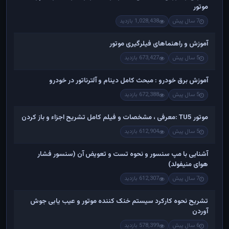
موتور
7 سال پیش
1,028,438 بازدید
آموزش و راهنماهای فیلرگیری موتور
5 سال پیش
673,427 بازدید
آموزش برق خودرو : مبحث کامل دینام و آلترناتور در خودرو
5 سال پیش
672,388 بازدید
موتور TU5 :معرفی ، مشخصات و فیلم کامل تشریح اجزاء و باز کردن
5 سال پیش
612,904 بازدید
آشنایی با مپ سنسور و نحوه تست و تعویض آن (سنسور فشار
هوای منیفولد)
7 سال پیش
612,307 بازدید
تشریح نحوه کارکرد سیستم خنک کننده موتور و عیب یابی جوش
آوردن
6 سال پیش
578,399 بازدید