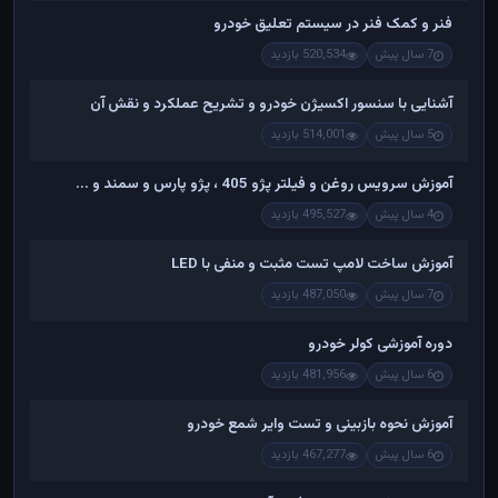
فنر و کمک فنر در سیستم تعلیق خودرو
7 سال پیش
520,534 بازدید
آشنایی با سنسور اکسیژن خودرو و تشریح عملکرد و نقش آن
5 سال پیش
514,001 بازدید
آموزش سرویس روغن و فیلتر پژو 405 ، پژو پارس و سمند و ...
4 سال پیش
495,527 بازدید
آموزش ساخت لامپ تست مثبت و منفی با LED
7 سال پیش
487,050 بازدید
دوره آموزشی کولر خودرو
6 سال پیش
481,956 بازدید
آموزش نحوه بازبینی و تست وایر شمع خودرو
6 سال پیش
467,277 بازدید