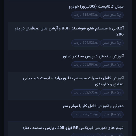
مبدل کاتالیست (کاتالیزور) خودرو
7 سال پیش
315,957 بازدید
آشنایی با سیستم های هوشمند ، BSI و آپشن های غیرفعال در پژو
206
7 سال پیش
309,526 بازدید
آموزش سنجش کمپرس سیلندر موتور
4 سال پیش
305,897 بازدید
آموزش کامل تعمیرات سیستم تعلیق پراید + لیست عیب یابی
تعلیق و جلوبندی
6 سال پیش
302,536 بازدید
معرفی و آموزش کامل کار با مولتی متر
6 سال پیش
296,719 بازدید
فیلم های آموزشی گیربکس BE (پژو 405 ، پارس ، سمند ، دنا)