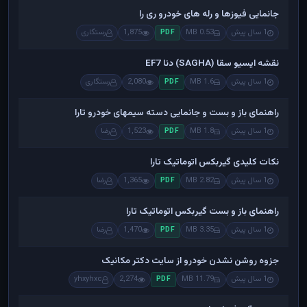
جانمایی فیوزها و رله های خودرو ری را
1 سال پیش
0.53 MB
1,875
رستگاری
PDF
نقشه ایسیو سقا (SAGHA) دنا EF7
1 سال پیش
1.6 MB
2,080
رستگاری
PDF
راهنمای باز و بست و جانمایی دسته سیمهای خودرو تارا
1 سال پیش
1.8 MB
1,523
رضا
PDF
نکات کلیدی گیربکس اتوماتیک تارا
1 سال پیش
2.82 MB
1,365
رضا
PDF
راهنمای باز و بست گیربکس اتوماتیک تارا
1 سال پیش
3.35 MB
1,470
رضا
PDF
جزوه روشن نشدن خودرو از سایت دکتر مکانیک
1 سال پیش
11.79 MB
2,274
yhxyhxc
PDF