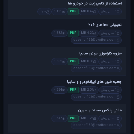
استفاده از کامپوزیت در خودرو ها
1 سال پیش
0.47 MB
1,191
حارث
PDF
تعویض ledهای ۲۰۶
1 سال پیش
4.22 MB
1,332
PDF
cosehof132@dwriters.com
جزوه کاراموزی موتور سایپا
1 سال پیش
0.36 MB
1,862
PDF
cosehof132@dwriters.com
جعبه فیوز های ایرانخودرو و سایپا
1 سال پیش
2.07 MB
4,534
PDF
cosehof132@dwriters.com
مالتی پلکس سمند و سورن
1 سال پیش
1.25 MB
1,847
PDF
cosehof132@dwriters.com