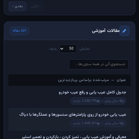
‹ قبلی
بعدی ›
مقالات آموزشی
621 مقاله
نمایش
ردیف
عنوان — مرتب‌شده براساس پربازدیدترین
عنوان — مرتب‌شده براساس پربازدیدترین
جدول کامل عیب یابی و رفع عیب خودرو
4 سال پیش
2,248,799 بازدید
عیب یابی خودرو از روی پارامترهای سنسورها و عملگرها با دیاگ
5 سال پیش
1,668,267 بازدید
معرفی و آموزش عیب یابی ، تمیز کردن ، بازکردن و تعمیر استپر