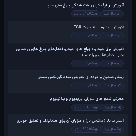
آموزش برطرف کردن مات شدگی چراغ های جلو
6 سال پیش
343,027 بازدید
آموزش ویدیویی تعمیرات ECU
6 سال پیش
331,496 بازدید
آموزش برق خودرو : چراغ های خودرو (مدارهای چراغ های روشنایی
جلو ، خطر عقب و راهنما)
7 سال پیش
330,424 بازدید
روش صحیح و حرفه ای تعویض دنده گیربکس دستی
9 سال پیش
330,335 بازدید
معرفی شمع های سوزنی ایریدیوم و پلاتینیوم
6 سال پیش
324,116 بازدید
استرات بار (استرس بار) و مزایای آن برای هندلینگ و تعلیق خودرو
7 سال پیش
320,067 بازدید