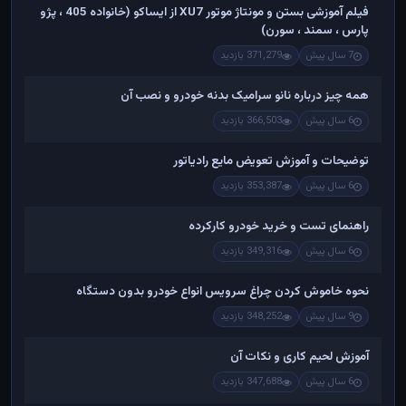
فیلم آموزشی بستن و مونتاژ موتور XU7 از ایساکو (خانواده 405 ، پژو
پارس ، سمند ، سورن)
7 سال پیش
371,279 بازدید
همه چیز درباره نانو سرامیک بدنه خودرو و نصب آن
6 سال پیش
366,503 بازدید
توضیحات و آموزش تعویض مایع رادیاتور
6 سال پیش
353,387 بازدید
راهنمای تست و خريد خودرو کارکرده
6 سال پیش
349,316 بازدید
نحوه خاموش کردن چراغ سرویس انواع خودرو بدون دستگاه
9 سال پیش
348,252 بازدید
آموزش لحیم کاری و نکات آن
6 سال پیش
347,688 بازدید