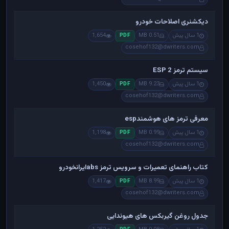
دیکشنری اصلاحات خودرو
1 سال پیش
0.51 MB
1,654
PDF
cosehof132@dwriters.com
سیستم ترمز ESP 2
1 سال پیش
9.23 MB
1,450
PDF
cosehof132@dwriters.com
معرفی ترمز های هوشمندesp
1 سال پیش
0.99 MB
1,198
PDF
cosehof132@dwriters.com
کتاب راهنمای تعمیرات و سرویس ترمز absایرانخودرو
1 سال پیش
8.99 MB
1,417
PDF
cosehof132@dwriters.com
جدول روغن گیربکس های هیوندایی