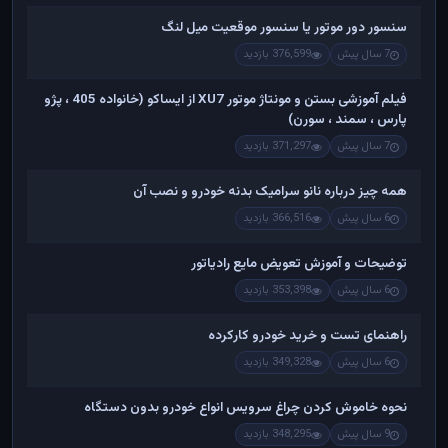
سنسور دور موتور یا سنسور موقعیت میل لنگ
7 سال پیش
376,599 بازدید
فیلم آموزشی بستن و مونتاژ موتور XU7 از ایساکو (خانواده 405 ، پژو
پارس ، سمند ، سورن)
7 سال پیش
371,297 بازدید
همه چیز درباره نانو سرامیک بدنه خودرو و نصب آن
6 سال پیش
366,516 بازدید
توضیحات و آموزش تعویض مایع رادیاتور
6 سال پیش
353,398 بازدید
راهنمای تست و خريد خودرو کارکرده
6 سال پیش
349,328 بازدید
نحوه خاموش کردن چراغ سرویس انواع خودرو بدون دستگاه
9 سال پیش
348,295 بازدید