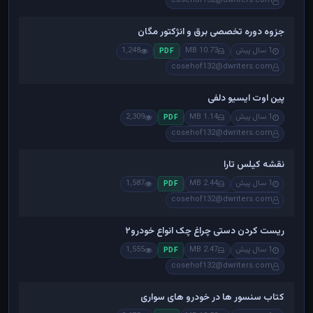
cosehof132@dwriters.com
جزوه دوره تخصصی برق و انژکتور مگان
1 سال پیش
10.73 MB
1,248
PDF
cosehof132@dwriters.com
پین اوت ایسیو دلفی
1 سال پیش
1.14 MB
2,309
PDF
cosehof132@dwriters.com
نقشه کیلس تارا
1 سال پیش
2.44 MB
1,587
PDF
cosehof132@dwriters.com
ریست کردن دستی چراغ چک انواع خودرو۲
1 سال پیش
2.47 MB
1,555
PDF
cosehof132@dwriters.com
کتاب سنسور ها در خودرو های سواری