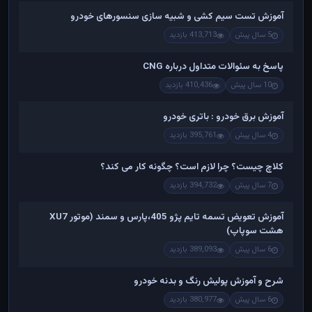
آموزش تست سیم کشی و شبیه سازی سنسورهای خودرو
5 سال پیش
413,713 بازدید
پاسخ به سئوالات متداول درباره CNG
10 سال پیش
410,436 بازدید
آموزش برق خودرو : باتری خودرو
4 سال پیش
395,761 بازدید
کلاچ چیست؟ چرا لازم است؟ چگونه کار می کند؟
7 سال پیش
394,732 بازدید
آموزش تعویض تسمه تایم پژو 405،پارس و سمند (موتور XU7
هشت سوپاپ)
6 سال پیش
389,093 بازدید
شرح و آموزش پولیش رنگ و بدنه خودرو
6 سال پیش
380,977 بازدید