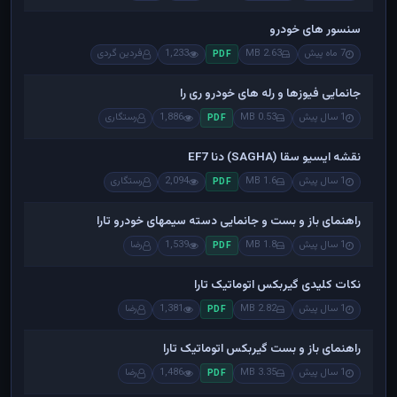
سنسور های خودرو
7 ماه پیش
2.63 MB
1,233
فردین گردی
PDF
جانمایی فیوزها و رله های خودرو ری را
1 سال پیش
0.53 MB
1,886
رستگاری
PDF
نقشه ایسیو سقا (SAGHA) دنا EF7
1 سال پیش
1.6 MB
2,094
رستگاری
PDF
راهنمای باز و بست و جانمایی دسته سیمهای خودرو تارا
1 سال پیش
1.8 MB
1,539
رضا
PDF
نکات کلیدی گیربکس اتوماتیک تارا
1 سال پیش
2.82 MB
1,381
رضا
PDF
راهنمای باز و بست گیربکس اتوماتیک تارا
1 سال پیش
3.35 MB
1,486
رضا
PDF