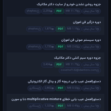
جزوه روشن نشدن خودرو از سایت دکتر مکانیک
1 سال پیش
11.79 MB
2,293
yhxyhxc
PDF
دوره دزگیر فن اموزان
1 سال پیش
1.19 MB
1,879
yhxyhxc
PDF
دوره سیستم صوتی فن اموزان
1 سال پیش
2.62 MB
1,733
yhxyhxc
PDF
جزوه دوره سیم کشی دکتر مکانیک
1 سال پیش
11.79 MB
3,404
PDF
cosehof132@dwriters.com
دستورالعمل عیب یابی دریچه گاز و پدال گاز الکترونیکی
1 سال پیش
0.53 MB
2,802
رستگاری
PDF
دستورالعمل عیب یابی خطای multiplicative mixture دنا و سورن
1 سال پیش
0.49 MB
1,329
رستگاری
PDF