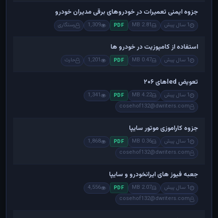
جزوه ایمنی تعمیرات در خودروهای برقی مدیران خودرو
1 سال پیش
2.81 MB
1,309
رستگاری
PDF
استفاده از کامپوزیت در خودرو ها
1 سال پیش
0.47 MB
1,201
حارث
PDF
تعویض ledهای ۲۰۶
1 سال پیش
4.22 MB
1,341
PDF
cosehof132@dwriters.com
جزوه کاراموزی موتور سایپا
1 سال پیش
0.36 MB
1,868
PDF
cosehof132@dwriters.com
جعبه فیوز های ایرانخودرو و سایپا
1 سال پیش
2.07 MB
4,556
PDF
cosehof132@dwriters.com