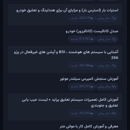
استرات بار (استرس بار) و مزایای آن برای هندلینگ و تعلیق خودرو
7 سال پیش
320,078 بازدید
مبدل کاتالیست (کاتالیزور) خودرو
7 سال پیش
315,967 بازدید
آشنایی با سیستم های هوشمند ، BSI و آپشن های غیرفعال در پژو
206
7 سال پیش
309,580 بازدید
آموزش سنجش کمپرس سیلندر موتور
4 سال پیش
305,915 بازدید
آموزش کامل تعمیرات سیستم تعلیق پراید + لیست عیب یابی
تعلیق و جلوبندی
6 سال پیش
302,560 بازدید
معرفی و آموزش کامل کار با مولتی متر