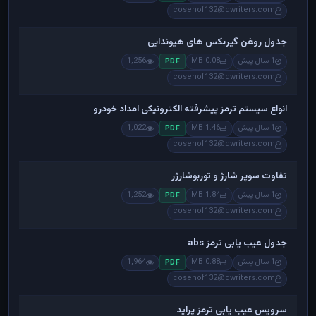
cosehof132@dwriters.com
جدول روغن گیربکس های هیوندایی
1 سال پیش
0.08 MB
1,256
PDF
cosehof132@dwriters.com
انواع سیستم ترمز پیشرفته الکترونیکی امداد خودرو
1 سال پیش
1.46 MB
1,022
PDF
cosehof132@dwriters.com
تفاوت سوپر شارژ و توربوشارژر
1 سال پیش
1.84 MB
1,252
PDF
cosehof132@dwriters.com
جدول عیب یابی ترمز abs
1 سال پیش
0.88 MB
1,964
PDF
cosehof132@dwriters.com
سرویس عیب یابی ترمز پراید