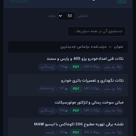
نمایش
ردیف
عنوان — مرتب‌شده براساس جدیدترین
عنوان — مرتب‌شده براساس جدیدترین
نکات فنی امدادخودرو پژو 405 و پارس و سمند
4 روز پیش
0.55 MB
125
رستگاری
PDF
نکات نگهداری و تعمیرات باتری خودرو
5 روز پیش
0.05 MB
101
Kazem
PDF
مبانی سوخت رسانی و انژکتور موتورسیکلت
1 ماه پیش
2.02 MB
596
رستگاری
PDF
نقشه برقی تهویه مطبوع 206 اکوماکس با ایسیو MAW
1 ماه پیش
0.86 MB
539
نوید
PDF