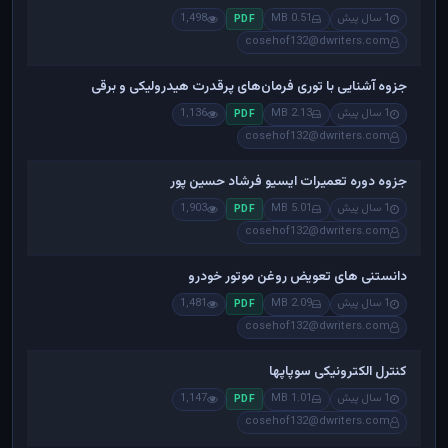
1 سال پیش
0.51 MB
1,498
PDF
cosehof132@dwriters.com
جزوه آشنایی با توری فرمان‌های پرقدرت هیدرولیکی و برقی
1 سال پیش
2.13 MB
1,136
PDF
cosehof132@dwriters.com
جزوه دوره تعمیرات ایسیو فرشاد حسین پور
1 سال پیش
5.01 MB
1,903
PDF
cosehof132@dwriters.com
دانستنی های تعویض روغن موتور خودرو
1 سال پیش
2.09 MB
1,481
PDF
cosehof132@dwriters.com
کنترل الکترونیکی سوپاپها
1 سال پیش
1.01 MB
1,147
PDF
cosehof132@dwriters.com