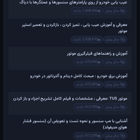
عیب یابی خودرو از روی پارامترهای سنسورها و عملگرها با دیاگ
5 سال پیش
1,668,306 بازدید
معرفی و آموزش عیب یابی ، تمیز کردن ، بازکردن و تعمیر استپر
موتور
7 سال پیش
1,028,470 بازدید
آموزش و راهنماهای فیلرگیری موتور
5 سال پیش
673,495 بازدید
آموزش برق خودرو : مبحث کامل دینام و آلترناتور در خودرو
5 سال پیش
672,409 بازدید
موتور TU5 :معرفی ، مشخصات و فیلم کامل تشریح اجزاء و باز کردن
5 سال پیش
612,930 بازدید
آشنایی با مپ سنسور و نحوه تست و تعویض آن (سنسور فشار
هوای منیفولد)
7 سال پیش
612,339 بازدید