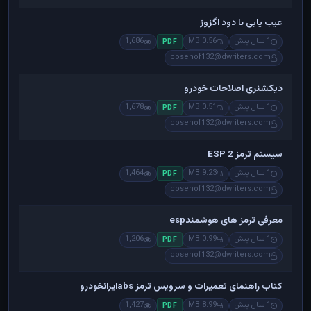
عیب یابی با دود اگزوز
1 سال پیش
0.56 MB
1,686
PDF
cosehof132@dwriters.com
دیکشنری اصلاحات خودرو
1 سال پیش
0.51 MB
1,678
PDF
cosehof132@dwriters.com
سیستم ترمز ESP 2
1 سال پیش
9.23 MB
1,464
PDF
cosehof132@dwriters.com
معرفی ترمز های هوشمندesp
1 سال پیش
0.99 MB
1,206
PDF
cosehof132@dwriters.com
کتاب راهنمای تعمیرات و سرویس ترمز absایرانخودرو
1 سال پیش
8.99 MB
1,427
PDF