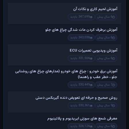
آموزش لحیم کاری و نکات آن
6 سال پیش
347,699 بازدید
آموزش برطرف کردن مات شدگی چراغ های جلو
6 سال پیش
343,038 بازدید
آموزش ویدیویی تعمیرات ECU
6 سال پیش
331,504 بازدید
آموزش برق خودرو : چراغ های خودرو (مدارهای چراغ های روشنایی
جلو ، خطر عقب و راهنما)
7 سال پیش
330,449 بازدید
روش صحیح و حرفه ای تعویض دنده گیربکس دستی
9 سال پیش
330,361 بازدید
معرفی شمع های سوزنی ایریدیوم و پلاتینیوم
6 سال پیش
324,124 بازدید