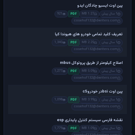
پین اوت ایسیو چادگان ایدو
1 سال پیش
1.27 MB
921
PDF
cosehof132@dwriters.com
تعریف کلید تمامی خودرو های هیوندا کیا
1 سال پیش
2.25 MB
1,340
PDF
cosehof132@dwriters.com
اصلاح کیلومتر از طریق پروتوکل mbus
1 سال پیش
5.09 MB
1,277
PDF
cosehof132@dwriters.com
پین اوت bsiدر خودروc5
1 سال پیش
3.99 MB
1,098
PDF
cosehof132@dwriters.com
نقشه فارسی سیستم کنترل پایداری esp
1 سال پیش
1.09 MB
1,779
PDF