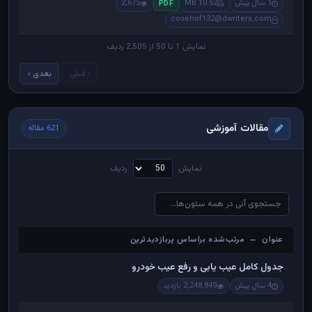
1 سال پیش
10.52 MB
2,675
PDF
cosehof132@dwriters.com
نمایش 1 تا 50 از 2,505 ردیف
‹ قبلی
بعدی ›
مقالات آموزشی
621 مقاله
نمایش
ردیف
عنوان — مرتب‌شده براساس پربازدیدترین
عنوان — مرتب‌شده براساس پربازدیدترین
جدول کامل عیب یابی و رفع عیب خودرو
4 سال پیش
2,248,849 بازدید