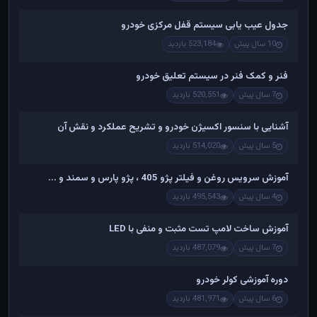
جدول عیب یابی سیستم قفل مرکزی خودرو
10 سال پیش
523,184 بازدید
فنر و کمک فنر در سیستم تعلیق خودرو
7 سال پیش
520,551 بازدید
آشنایی با سنسور اکسیژن خودرو و تشریح عملکرد و نقش آن
5 سال پیش
514,020 بازدید
آموزش سرویس روغن و فیلتر پژو 405 ، پژو پارس و سمند و ...
4 سال پیش
495,543 بازدید
آموزش ساخت لامپ تست مثبت و منفی با LED
7 سال پیش
487,079 بازدید
دوره آموزشی کولر خودرو
6 سال پیش
481,971 بازدید