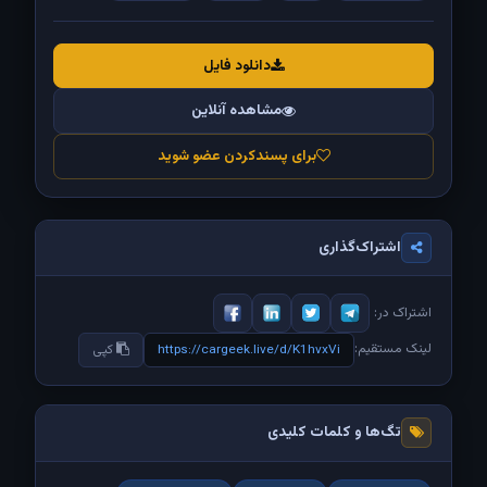
دانلود فایل
مشاهده آنلاین
برای پسندکردن عضو شوید
اشتراک‌گذاری
اشتراک در:
لینک مستقیم:
https://cargeek.live/d/K1hvxVi
کپی
تگ‌ها و کلمات کلیدی