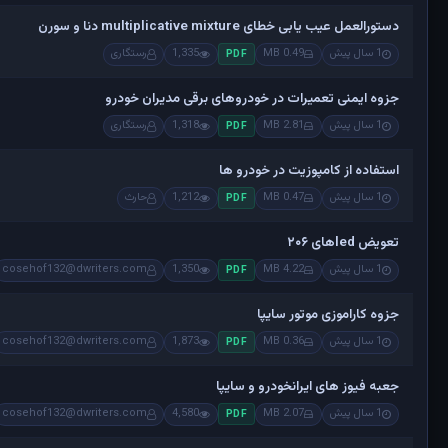
دستورالعمل عیب یابی خطای multiplicative mixture دنا و سورن
1 سال پیش
0.49 MB
1,335
رستگاری
PDF
جزوه ایمنی تعمیرات در خودروهای برقی مدیران خودرو
1 سال پیش
2.81 MB
1,318
رستگاری
PDF
استفاده از کامپوزیت در خودرو ها
1 سال پیش
0.47 MB
1,212
حارث
PDF
تعویض ledهای ۲۰۶
1 سال پیش
4.22 MB
1,350
cosehof132@dwriters.com
PDF
جزوه کاراموزی موتور سایپا
1 سال پیش
0.36 MB
1,873
cosehof132@dwriters.com
PDF
جعبه فیوز های ایرانخودرو و سایپا
1 سال پیش
2.07 MB
4,580
cosehof132@dwriters.com
PDF