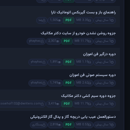
راهنمای باز و بست گیربکس اتوماتیک تارا
1 سال پیش
3.35 MB
1,505
رضا
PDF
جزوه روشن نشدن خودرو از سایت دکتر مکانیک
1 سال پیش
11.79 MB
2,307
yhxyhxc
PDF
دوره دزگیر فن اموزان
1 سال پیش
1.19 MB
1,891
yhxyhxc
PDF
دوره سیستم صوتی فن اموزان
1 سال پیش
2.62 MB
1,749
yhxyhxc
PDF
جزوه دوره سیم کشی دکتر مکانیک
1 سال پیش
11.79 MB
3,419
cosehof132@dwriters.com
PDF
دستورالعمل عیب یابی دریچه گاز و پدال گاز الکترونیکی
1 سال پیش
0.53 MB
2,818
رستگاری
PDF