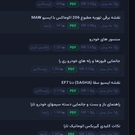
1 ماه پیش
2.02 MB
609
رستگاری
PDF
نقشه برقی تهویه مطبوع 206 اکوماکس با ایسیو MAW
1 ماه پیش
0.86 MB
547
نوید
PDF
سنسور های خودرو
7 ماه پیش
2.63 MB
1,251
فردین گردی
PDF
جانمایی فیوزها و رله های خودرو ری را
1 سال پیش
0.53 MB
1,902
رستگاری
PDF
نقشه ایسیو سقا (SAGHA) دنا EF7
1 سال پیش
1.6 MB
2,110
رستگاری
PDF
راهنمای باز و بست و جانمایی دسته سیمهای خودرو تارا
1 سال پیش
1.8 MB
1,560
رضا
PDF
نکات کلیدی گیربکس اتوماتیک تارا
1 سال پیش
2.82 MB
1,392
رضا
PDF