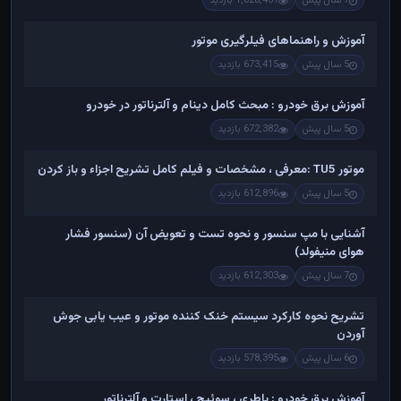
7 سال پیش
1,028,431 بازدید
آموزش و راهنماهای فیلرگیری موتور
5 سال پیش
673,415 بازدید
آموزش برق خودرو : مبحث کامل دینام و آلترناتور در خودرو
5 سال پیش
672,382 بازدید
موتور TU5 :معرفی ، مشخصات و فیلم کامل تشریح اجزاء و باز کردن
5 سال پیش
612,896 بازدید
آشنایی با مپ سنسور و نحوه تست و تعویض آن (سنسور فشار
هوای منیفولد)
7 سال پیش
612,303 بازدید
تشریح نحوه کارکرد سیستم خنک کننده موتور و عیب یابی جوش
آوردن
6 سال پیش
578,395 بازدید
آموزش برق خودرو : باطری ، سوئیچ ، استارت و آلترناتور