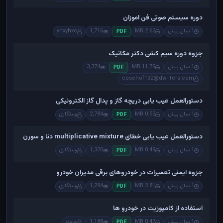
دوره سیستم صوتی فن اموزان
1 سال پیش
2.62 MB
1,716
yhxyhxc
PDF
جزوه دوره سیم کشی دکتر مکانیک
1 سال پیش
11.79 MB
3,374
PDF
cosehof132@dwriters.com
دستورالعمل عیب یابی دریچه گاز و پدال گاز الکترونیکی
1 سال پیش
0.53 MB
2,784
رستگاری
PDF
دستورالعمل عیب یابی خطای multiplicative mixture دنا و سورن
1 سال پیش
0.49 MB
1,320
رستگاری
PDF
جزوه ایمنی تعمیرات در خودروهای برقی مدیران خودرو
1 سال پیش
2.81 MB
1,294
رستگاری
PDF
استفاده از کامپوزیت در خودرو ها
1 سال پیش
0.47 MB
1,188
حارث
PDF