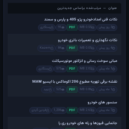
عنوان — مرتب‌شده براساس جدیدترین
عنوان — مرتب‌شده براساس جدیدترین
نکات فنی امدادخودرو پژو 405 و پارس و سمند
3 روز پیش
0.55 MB
91
رستگاری
PDF
نکات نگهداری و تعمیرات باتری خودرو
4 روز پیش
0.05 MB
84
Kazem
PDF
مبانی سوخت رسانی و انژکتور موتورسیکلت
1 ماه پیش
2.02 MB
575
رستگاری
PDF
نقشه برقی تهویه مطبوع 206 اکوماکس با ایسیو MAW
1 ماه پیش
0.86 MB
525
نوید
PDF
سنسور های خودرو
7 ماه پیش
2.63 MB
1,206
فردین گردی
PDF
جانمایی فیوزها و رله های خودرو ری را