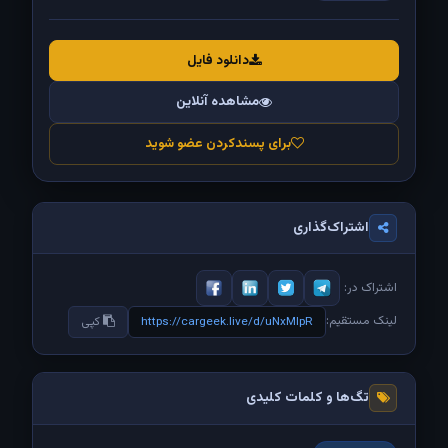
دانلود فایل
مشاهده آنلاین
برای پسندکردن عضو شوید
اشتراک‌گذاری
اشتراک در:
لینک مستقیم:
https://cargeek.live/d/uNxMIpR
کپی
تگ‌ها و کلمات کلیدی