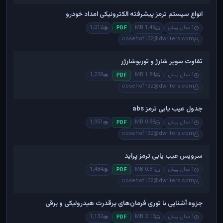
انواع سیستم ترمز پیشرفته الکترونیکی امداد خودرو
1 سال پیش
1.46 MB
1,012
PDF
cosehof132@dwriters.com
تفاوت سوپر شارژ و توربوشارژر
1 سال پیش
1.84 MB
1,238
PDF
cosehof132@dwriters.com
جدول عیب یابی ترمز abs
1 سال پیش
0.88 MB
1,951
PDF
cosehof132@dwriters.com
سرویس عیب یابی ترمز پراید
1 سال پیش
0.51 MB
1,484
PDF
cosehof132@dwriters.com
جزوه آشنایی با توری فرمان‌های پرقدرت هیدرولیکی و برقی
1 سال پیش
2.13 MB
1,132
PDF