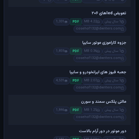
تعویض ledهای ۲۰۶
1 سال پیش
4.22 MB
1,331
PDF
cosehof132@dwriters.com
جزوه کاراموزی موتور سایپا
1 سال پیش
0.36 MB
1,859
PDF
cosehof132@dwriters.com
جعبه فیوز های ایرانخودرو و سایپا
1 سال پیش
2.07 MB
4,531
PDF
cosehof132@dwriters.com
مالتی پلکس سمند و سورن
1 سال پیش
1.25 MB
1,846
PDF
cosehof132@dwriters.com
دور موتور در دور آرام بالاست