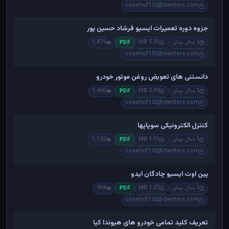
cosehof132@dwriters.com
جزوه دوره تعمیرات ایسیو فرشاد حسین پور
1 سال پیش
5.01 MB
1,879
PDF
cosehof132@dwriters.com
دانستنی های تعویض روغن موتور خودرو
1 سال پیش
2.09 MB
1,460
PDF
cosehof132@dwriters.com
کنترل الکترونیکی سوپاپها
1 سال پیش
1.01 MB
1,132
PDF
cosehof132@dwriters.com
پین اوت ایسیو چادگان ایدو
1 سال پیش
1.27 MB
904
PDF
cosehof132@dwriters.com
تعریف کلید تمامی خودرو های هیوندا کیا