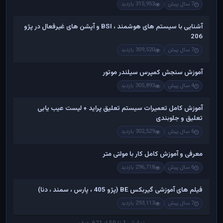
7 سال پیش
315,953 بازدید
آشنایی با سیستم های هوشمند ، BSI و آپشن های غیرفعال در پژو
206
7 سال پیش
309,520 بازدید
آموزش سنجش کمپرس سیلندر موتور
4 سال پیش
305,893 بازدید
آموزش کامل تعمیرات سیستم تعلیق پراید + لیست عیب یابی
تعلیق و جلوبندی
6 سال پیش
302,529 بازدید
معرفی و آموزش کامل کار با مولتی متر
6 سال پیش
296,718 بازدید
فیلم های آموزشی گیربکس BE (پژو 405 ، پارس ، سمند ، دنا)
7 سال پیش
293,113 بازدید