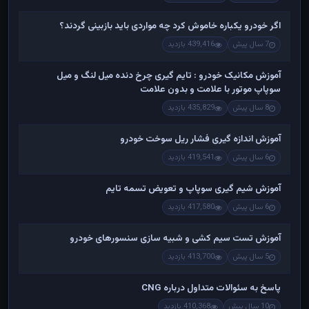
اگر خودرو یکباره خاموش کرد چه مواردی باید بازبینی گردند؟
7 سال پیش
439,416 بازدید
آموزش مکانیک خودرو : تایم گیری چرخ دنده میل لنگ و میل
سوپاپ موتور با علامت و بدون علامت
8 سال پیش
435,829 بازدید
آموزش اندازه گیری فشار ریل سوخت خودرو
6 سال پیش
419,541 بازدید
آموزش شیم گیری سوپاپ و تعویض تسمه تایم
6 سال پیش
417,580 بازدید
آموزش تست سیم کشی و شبیه سازی سنسورهای خودرو
5 سال پیش
413,700 بازدید
پاسخ به سئوالات متداول درباره CNG
10 سال پیش
410,368 بازدید