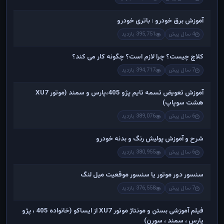
آموزش برق خودرو : باتری خودرو
4 سال پیش
395,751 بازدید
کلاچ چیست؟ چرا لازم است؟ چگونه کار می کند؟
7 سال پیش
394,717 بازدید
آموزش تعویض تسمه تایم پژو 405،پارس و سمند (موتور XU7
هشت سوپاپ)
6 سال پیش
389,076 بازدید
شرح و آموزش پولیش رنگ و بدنه خودرو
6 سال پیش
380,955 بازدید
سنسور دور موتور یا سنسور موقعیت میل لنگ
7 سال پیش
376,558 بازدید
فیلم آموزشی بستن و مونتاژ موتور XU7 از ایساکو (خانواده 405 ، پژو
پارس ، سمند ، سورن)