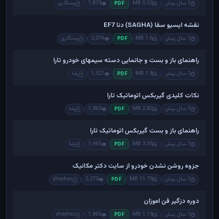
1 سال پیش
0.53 MB
1,873
رستگاری
PDF
نقشه ایسیو سقا (SAGHA) دنا EF7
1 سال پیش
1.6 MB
2,076
رستگاری
PDF
راهنمای باز و بست و جانمایی دسته سیمهای خودرو تارا
1 سال پیش
1.8 MB
1,521
رضا
PDF
نکات کلیدی گیربکس اتوماتیک تارا
1 سال پیش
2.82 MB
1,363
رضا
PDF
راهنمای باز و بست گیربکس اتوماتیک تارا
1 سال پیش
3.35 MB
1,465
رضا
PDF
جزوه روشن نشدن خودرو از سایت دکتر مکانیک
1 سال پیش
11.79 MB
2,273
yhxyhxc
PDF
دوره دزگیر فن اموزان
1 سال پیش
1.19 MB
1,865
yhxyhxc
PDF