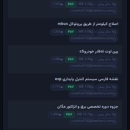
1 سال پیش
2.25 MB
1,325
PDF
cosehof132@dwriters.com
اصلاح کیلومتر از طریق پروتوکل mbus
1 سال پیش
5.09 MB
1,263
PDF
cosehof132@dwriters.com
پین اوت bsiدر خودروc5
1 سال پیش
3.99 MB
1,086
PDF
cosehof132@dwriters.com
نقشه فارسی سیستم کنترل پایداری esp
1 سال پیش
1.09 MB
1,771
PDF
cosehof132@dwriters.com
جزوه دوره تخصصی برق و انژکتور مگان
1 سال پیش
10.73 MB
1,240
PDF
cosehof132@dwriters.com