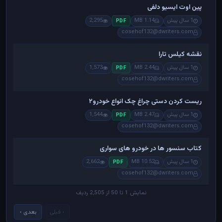
پین اوت ایسیو دلفی
1 سال پیش
1.14 MB
2,295
PDF
cosehof132@dwriters.com
نقشه کیلس تارا
1 سال پیش
2.44 MB
1,573
PDF
cosehof132@dwriters.com
ریست کردن دستی چراغ چک انواع خودرو۲
1 سال پیش
2.47 MB
1,544
PDF
cosehof132@dwriters.com
کتاب سنسور ها در خودرو های سواری
1 سال پیش
10.52 MB
2,662
PDF
cosehof132@dwriters.com
نمایش 1 تا 50 از 2,505 ردیف
‹ قبلی
بعدی ›