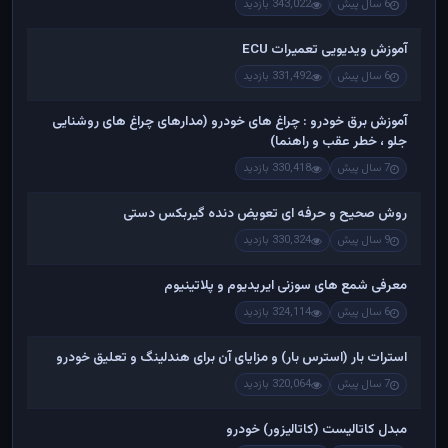
6 سال پیش
343,022 بازدید
آموزش ویدیویی تعمیرات ECU
6 سال پیش
331,492 بازدید
آموزش برق خودرو : چراغ های خودرو (مدارهای چراغ های روشنایی
جلو ، خطر عقب و راهنما)
7 سال پیش
330,418 بازدید
روش صحیح و حرفه ای تعویض دنده گیربکس دستی
9 سال پیش
330,324 بازدید
معرفی شمع های سوزنی ایریدیوم و پلاتینیوم
6 سال پیش
324,114 بازدید
استرات بار (استرس بار) و مزایای آن برای هندلینگ و تعلیق خودرو
7 سال پیش
320,064 بازدید
مبدل کاتالیست (کاتالیزور) خودرو