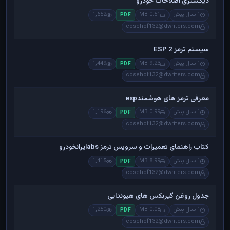
دیکشنری اصلاحات خودرو
1 سال پیش
0.51 MB
1,652
PDF
cosehof132@dwriters.com
سیستم ترمز ESP 2
1 سال پیش
9.23 MB
1,449
PDF
cosehof132@dwriters.com
معرفی ترمز های هوشمندesp
1 سال پیش
0.99 MB
1,196
PDF
cosehof132@dwriters.com
کتاب راهنمای تعمیرات و سرویس ترمز absایرانخودرو
1 سال پیش
8.99 MB
1,415
PDF
cosehof132@dwriters.com
جدول روغن گیربکس های هیوندایی
1 سال پیش
0.08 MB
1,250
PDF
cosehof132@dwriters.com