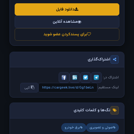
دانلود فایل
مشاهده آنلاین
برای پسندکردن عضو شوید
اشتراک‌گذاری
اشتراک در:
لینک مستقیم:
https://cargeek.live/d/Gg1beLn
کپی
تگ‌ها و کلمات کلیدی
صوتی و تصویری
برق خودرو