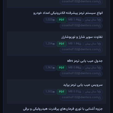
cosehof132@dwriters.com
انواع سیستم ترمز پیشرفته الکترونیکی امداد خودرو
1 سال پیش
1.46 MB
1,023
PDF
cosehof132@dwriters.com
تفاوت سوپر شارژ و توربوشارژر
1 سال پیش
1.84 MB
1,254
PDF
cosehof132@dwriters.com
جدول عیب یابی ترمز abs
1 سال پیش
0.88 MB
1,967
PDF
cosehof132@dwriters.com
سرویس عیب یابی ترمز پراید
1 سال پیش
0.51 MB
1,502
PDF
cosehof132@dwriters.com
جزوه آشنایی با توری فرمان‌های پرقدرت هیدرولیکی و برقی