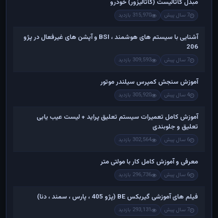
مبدل کاتالیست (کاتالیزور) خودرو
7 سال پیش
315,970 بازدید
آشنایی با سیستم های هوشمند ، BSI و آپشن های غیرفعال در پژو
206
7 سال پیش
309,593 بازدید
آموزش سنجش کمپرس سیلندر موتور
4 سال پیش
305,920 بازدید
آموزش کامل تعمیرات سیستم تعلیق پراید + لیست عیب یابی
تعلیق و جلوبندی
6 سال پیش
302,564 بازدید
معرفی و آموزش کامل کار با مولتی متر
6 سال پیش
296,736 بازدید
فیلم های آموزشی گیربکس BE (پژو 405 ، پارس ، سمند ، دنا)
7 سال پیش
293,131 بازدید