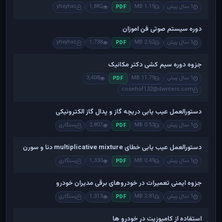
1 سال پیش
1.19 MB
1,882
yhxyhxc
PDF
دوره سیستم صوتی فن اموزان
1 سال پیش
2.62 MB
1,738
yhxyhxc
PDF
جزوه دوره سیم کشی دکتر مکانیک
1 سال پیش
11.79 MB
3,408
PDF
cosehof132@dwriters.com
دستورالعمل عیب یابی دریچه گاز و پدال گاز الکترونیکی
1 سال پیش
0.53 MB
2,807
رستگاری
PDF
دستورالعمل عیب یابی خطای multiplicative mixture دنا و سورن
1 سال پیش
0.49 MB
1,330
رستگاری
PDF
جزوه ایمنی تعمیرات در خودروهای برقی مدیران خودرو
1 سال پیش
2.81 MB
1,313
رستگاری
PDF
استفاده از کامپوزیت در خودرو ها