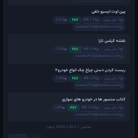
پین اوت ایسیو دلفی
1 سال پیش
1.14 MB
2,312
PDF
cosehof132@dwriters.com
نقشه کیلس تارا
1 سال پیش
2.44 MB
1,590
PDF
cosehof132@dwriters.com
ریست کردن دستی چراغ چک انواع خودرو۲
1 سال پیش
2.47 MB
1,560
PDF
cosehof132@dwriters.com
کتاب سنسور ها در خودرو های سواری
1 سال پیش
10.52 MB
2,683
PDF
cosehof132@dwriters.com
نمایش 1 تا 50 از 2,505 ردیف