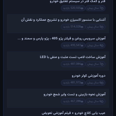
فنر و کمک فنر در سیستم تعلیق خودرو
7 سال پیش
520,555 بازدید
آشنایی با سنسور اکسیژن خودرو و تشریح عملکرد و نقش آن
5 سال پیش
514,028 بازدید
آموزش سرویس روغن و فیلتر پژو 405 ، پژو پارس و سمند و ...
4 سال پیش
495,547 بازدید
آموزش ساخت لامپ تست مثبت و منفی با LED
7 سال پیش
487,084 بازدید
دوره آموزشی کولر خودرو
6 سال پیش
481,973 بازدید
آموزش نحوه بازبینی و تست وایر شمع خودرو
6 سال پیش
467,288 بازدید
عیب یابی کلاچ خودرو + فیلم آموزشی تعویض