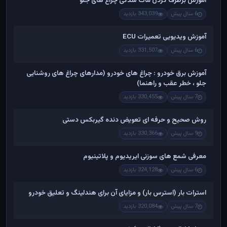
آموزش برطرف کردن مات شدگی چراغ های جلو
6 سال پیش
343,039 بازدید
آموزش ویدیویی تعمیرات ECU
6 سال پیش
331,507 بازدید
آموزش برق خودرو : چراغ های خودرو (مدارهای چراغ های روشنایی
جلو ، خطر عقب و راهنما)
7 سال پیش
330,455 بازدید
روش صحیح و حرفه ای تعویض دنده گیربکس دستی
9 سال پیش
330,366 بازدید
معرفی شمع های سوزنی ایریدیوم و پلاتینیوم
6 سال پیش
324,128 بازدید
استرات بار (استرس بار) و مزایای آن برای هندلینگ و تعلیق خودرو
7 سال پیش
320,084 بازدید