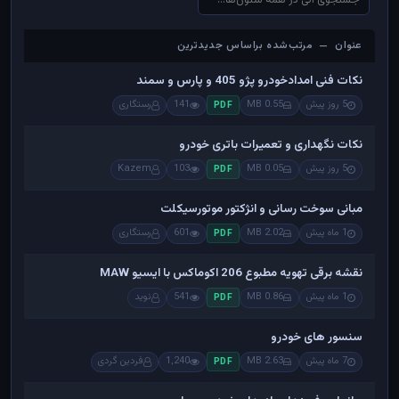
عنوان — مرتب‌شده براساس جدیدترین
عنوان — مرتب‌شده براساس جدیدترین
نکات فنی امدادخودرو پژو 405 و پارس و سمند
5 روز پیش
0.55 MB
141
رستگاری
PDF
نکات نگهداری و تعمیرات باتری خودرو
5 روز پیش
0.05 MB
103
Kazem
PDF
مبانی سوخت رسانی و انژکتور موتورسیکلت
1 ماه پیش
2.02 MB
601
رستگاری
PDF
نقشه برقی تهویه مطبوع 206 اکوماکس با ایسیو MAW
1 ماه پیش
0.86 MB
541
نوید
PDF
سنسور های خودرو
7 ماه پیش
2.63 MB
1,240
فردین گردی
PDF