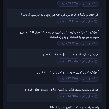
6 سال پیش
455,947 بازدید
اگر خودرو یکباره خاموش کرد چه مواردی باید بازبینی گردند؟
7 سال پیش
439,441 بازدید
آموزش مکانیک خودرو : تایم گیری چرخ دنده میل لنگ و میل
سوپاپ موتور با علامت و بدون علامت
8 سال پیش
435,882 بازدید
آموزش اندازه گیری فشار ریل سوخت خودرو
6 سال پیش
419,563 بازدید
آموزش شیم گیری سوپاپ و تعویض تسمه تایم
6 سال پیش
417,600 بازدید
آموزش تست سیم کشی و شبیه سازی سنسورهای خودرو
5 سال پیش
413,718 بازدید
پاسخ به سئوالات متداول درباره CNG