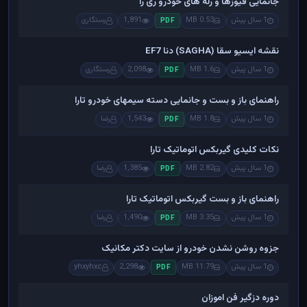
جانمایی فیوزها و رله های خودرو ری را
1 سال پیش
0.53 MB
1,891
رستگاری
PDF
نقشه ایسیو سقا (SAGHA) دنا EF7
1 سال پیش
1.6 MB
2,098
رستگاری
PDF
راهنمای باز و بست و جانمایی دسته سیمهای خودرو تارا
1 سال پیش
1.8 MB
1,543
رضا
PDF
نکات کلیدی گیربکس اتوماتیک تارا
1 سال پیش
2.82 MB
1,385
رضا
PDF
راهنمای باز و بست گیربکس اتوماتیک تارا
1 سال پیش
3.35 MB
1,490
رضا
PDF
جزوه روشن نشدن خودرو از سایت دکتر مکانیک
1 سال پیش
11.79 MB
2,298
yhxyhxc
PDF
دوره دزگیر فن اموزان