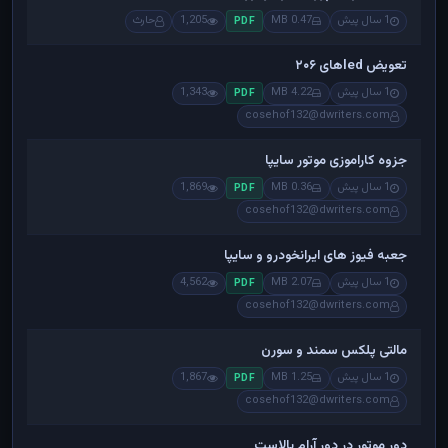
1 سال پیش
0.47 MB
1,205
حارث
PDF
تعویض ledهای ۲۰۶
1 سال پیش
4.22 MB
1,343
PDF
cosehof132@dwriters.com
جزوه کاراموزی موتور سایپا
1 سال پیش
0.36 MB
1,869
PDF
cosehof132@dwriters.com
جعبه فیوز های ایرانخودرو و سایپا
1 سال پیش
2.07 MB
4,562
PDF
cosehof132@dwriters.com
مالتی پلکس سمند و سورن
1 سال پیش
1.25 MB
1,867
PDF
cosehof132@dwriters.com
دور موتور در دور آرام بالاست