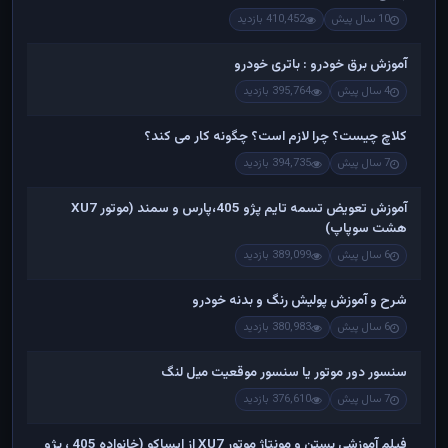
10 سال پیش
410,452 بازدید
آموزش برق خودرو : باتری خودرو
4 سال پیش
395,764 بازدید
کلاچ چیست؟ چرا لازم است؟ چگونه کار می کند؟
7 سال پیش
394,735 بازدید
آموزش تعویض تسمه تایم پژو 405،پارس و سمند (موتور XU7
هشت سوپاپ)
6 سال پیش
389,099 بازدید
شرح و آموزش پولیش رنگ و بدنه خودرو
6 سال پیش
380,983 بازدید
سنسور دور موتور یا سنسور موقعیت میل لنگ
7 سال پیش
376,610 بازدید
فیلم آموزشی بستن و مونتاژ موتور XU7 از ایساکو (خانواده 405 ، پژو