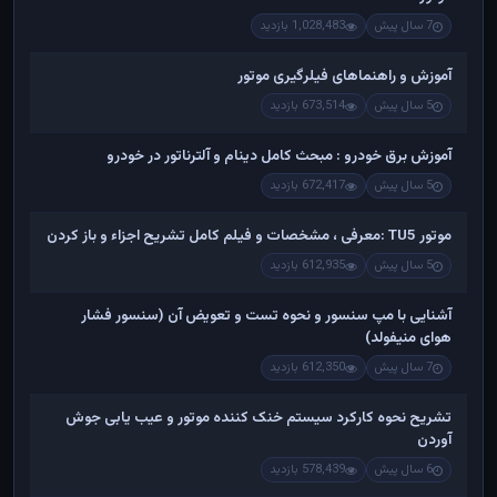
7 سال پیش
1,028,483 بازدید
آموزش و راهنماهای فیلرگیری موتور
5 سال پیش
673,514 بازدید
آموزش برق خودرو : مبحث کامل دینام و آلترناتور در خودرو
5 سال پیش
672,417 بازدید
موتور TU5 :معرفی ، مشخصات و فیلم کامل تشریح اجزاء و باز کردن
5 سال پیش
612,935 بازدید
آشنایی با مپ سنسور و نحوه تست و تعویض آن (سنسور فشار
هوای منیفولد)
7 سال پیش
612,350 بازدید
تشریح نحوه کارکرد سیستم خنک کننده موتور و عیب یابی جوش
آوردن
6 سال پیش
578,439 بازدید