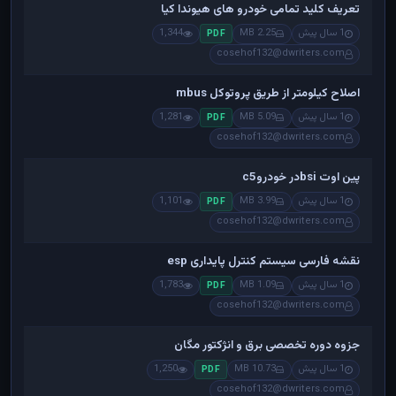
تعریف کلید تمامی خودرو های هیوندا کیا
1 سال پیش
2.25 MB
1,344
PDF
cosehof132@dwriters.com
اصلاح کیلومتر از طریق پروتوکل mbus
1 سال پیش
5.09 MB
1,281
PDF
cosehof132@dwriters.com
پین اوت bsiدر خودروc5
1 سال پیش
3.99 MB
1,101
PDF
cosehof132@dwriters.com
نقشه فارسی سیستم کنترل پایداری esp
1 سال پیش
1.09 MB
1,783
PDF
cosehof132@dwriters.com
جزوه دوره تخصصی برق و انژکتور مگان
1 سال پیش
10.73 MB
1,250
PDF
cosehof132@dwriters.com