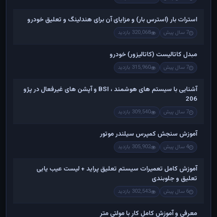
استرات بار (استرس بار) و مزایای آن برای هندلینگ و تعلیق خودرو
7 سال پیش
320,068 بازدید
مبدل کاتالیست (کاتالیزور) خودرو
7 سال پیش
315,960 بازدید
آشنایی با سیستم های هوشمند ، BSI و آپشن های غیرفعال در پژو
206
7 سال پیش
309,540 بازدید
آموزش سنجش کمپرس سیلندر موتور
4 سال پیش
305,902 بازدید
آموزش کامل تعمیرات سیستم تعلیق پراید + لیست عیب یابی
تعلیق و جلوبندی
6 سال پیش
302,543 بازدید
معرفی و آموزش کامل کار با مولتی متر