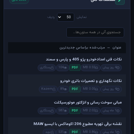
نمایش
ردیف
عنوان — مرتب‌شده براساس جدیدترین
عنوان — مرتب‌شده براساس جدیدترین
نکات فنی امدادخودرو پژو 405 و پارس و سمند
4 روز پیش
0.55 MB
104
رستگاری
PDF
نکات نگهداری و تعمیرات باتری خودرو
4 روز پیش
0.05 MB
89
Kazem
PDF
مبانی سوخت رسانی و انژکتور موتورسیکلت
1 ماه پیش
2.02 MB
587
رستگاری
PDF
نقشه برقی تهویه مطبوع 206 اکوماکس با ایسیو MAW
1 ماه پیش
0.86 MB
531
نوید
PDF