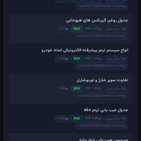
cosehof132@dwriters.com
جدول روغن گیربکس های هیوندایی
1 سال پیش
0.08 MB
1,252
PDF
cosehof132@dwriters.com
انواع سیستم ترمز پیشرفته الکترونیکی امداد خودرو
1 سال پیش
1.46 MB
1,016
PDF
cosehof132@dwriters.com
تفاوت سوپر شارژ و توربوشارژر
1 سال پیش
1.84 MB
1,246
PDF
cosehof132@dwriters.com
جدول عیب یابی ترمز abs
1 سال پیش
0.88 MB
1,956
PDF
cosehof132@dwriters.com
سرویس عیب یابی ترمز پراید