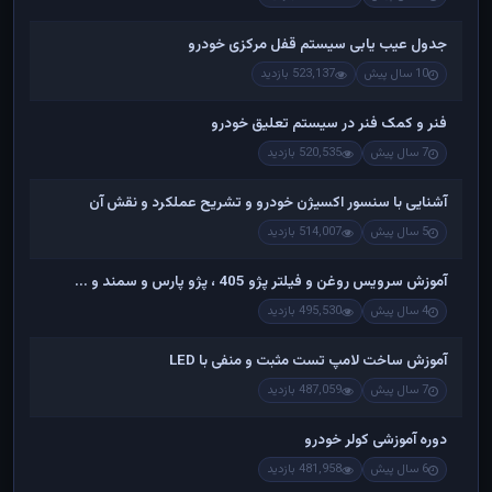
جدول عیب یابی سیستم قفل مرکزی خودرو
10 سال پیش
523,137 بازدید
فنر و کمک فنر در سیستم تعلیق خودرو
7 سال پیش
520,535 بازدید
آشنایی با سنسور اکسیژن خودرو و تشریح عملکرد و نقش آن
5 سال پیش
514,007 بازدید
آموزش سرویس روغن و فیلتر پژو 405 ، پژو پارس و سمند و ...
4 سال پیش
495,530 بازدید
آموزش ساخت لامپ تست مثبت و منفی با LED
7 سال پیش
487,059 بازدید
دوره آموزشی کولر خودرو
6 سال پیش
481,958 بازدید