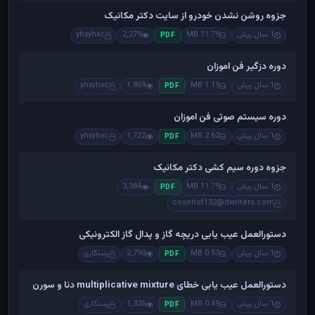
جزوه روشن نشدن خودرو از سایت دکتر مکانیک
1 سال پیش
11.79 MB
2,279
yhxyhxc
PDF
دوره دزگیر فن اموزان
1 سال پیش
1.19 MB
1,869
yhxyhxc
PDF
دوره سیستم صوتی فن اموزان
1 سال پیش
2.62 MB
1,722
yhxyhxc
PDF
جزوه دوره سیم کشی دکتر مکانیک
1 سال پیش
11.79 MB
3,384
PDF
cosehof132@dwriters.com
دستورالعمل عیب یابی دریچه گاز و پدال گاز الکترونیکی
1 سال پیش
0.53 MB
2,790
رستگاری
PDF
دستورالعمل عیب یابی خطای multiplicative mixture دنا و سورن
1 سال پیش
0.49 MB
1,326
رستگاری
PDF