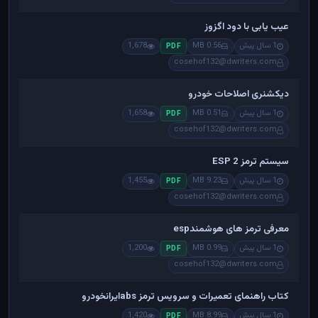
عیب یابی با دود اگزوز
1 سال پیش
0.56 MB
1,678
PDF
cosehof132@dwriters.com
دیکشنری اصلاحات خودرو
1 سال پیش
0.51 MB
1,658
PDF
cosehof132@dwriters.com
سیستم ترمز ESP 2
1 سال پیش
9.23 MB
1,455
PDF
cosehof132@dwriters.com
معرفی ترمز های هوشمندesp
1 سال پیش
0.99 MB
1,200
PDF
cosehof132@dwriters.com
کتاب راهنمای تعمیرات و سرویس ترمز absایرانخودرو
1 سال پیش
8.99 MB
1,420
PDF