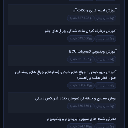
آموزش لحیم کاری و نکات آن
6 سال پیش
347,692 بازدید
آموزش برطرف کردن مات شدگی چراغ های جلو
6 سال پیش
343,030 بازدید
آموزش ویدیویی تعمیرات ECU
6 سال پیش
331,497 بازدید
آموزش برق خودرو : چراغ های خودرو (مدارهای چراغ های روشنایی
جلو ، خطر عقب و راهنما)
7 سال پیش
330,430 بازدید
روش صحیح و حرفه ای تعویض دنده گیربکس دستی
9 سال پیش
330,336 بازدید
معرفی شمع های سوزنی ایریدیوم و پلاتینیوم
6 سال پیش
324,118 بازدید