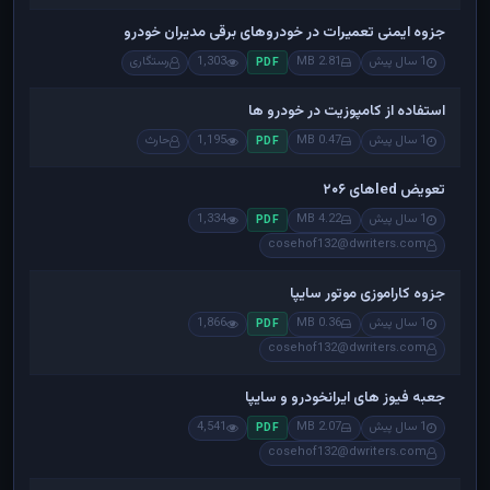
جزوه ایمنی تعمیرات در خودروهای برقی مدیران خودرو
1 سال پیش
2.81 MB
1,303
رستگاری
PDF
استفاده از کامپوزیت در خودرو ها
1 سال پیش
0.47 MB
1,195
حارث
PDF
تعویض ledهای ۲۰۶
1 سال پیش
4.22 MB
1,334
PDF
cosehof132@dwriters.com
جزوه کاراموزی موتور سایپا
1 سال پیش
0.36 MB
1,866
PDF
cosehof132@dwriters.com
جعبه فیوز های ایرانخودرو و سایپا
1 سال پیش
2.07 MB
4,541
PDF
cosehof132@dwriters.com