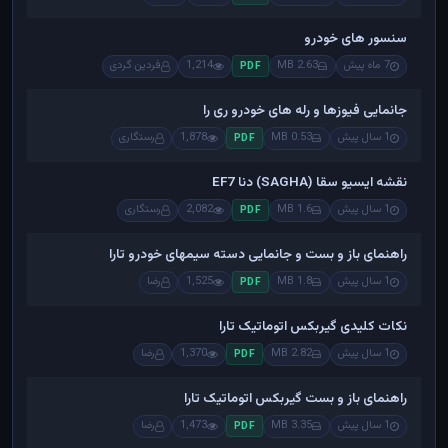
سنسور های خودرو
7 ماه پیش
2.63 MB
1,214
فردین گردی
PDF
جانمایی فیوزها و رله های خودرو ری را
1 سال پیش
0.53 MB
1,878
رستگاری
PDF
نقشه ایسیو سقا (SAGHA) دنا EF7
1 سال پیش
1.6 MB
2,082
رستگاری
PDF
راهنمای باز و بست و جانمایی دسته سیمهای خودرو تارا
1 سال پیش
1.8 MB
1,525
رضا
PDF
نکات کلیدی گیربکس اتوماتیک تارا
1 سال پیش
2.82 MB
1,370
رضا
PDF
راهنمای باز و بست گیربکس اتوماتیک تارا
1 سال پیش
3.35 MB
1,473
رضا
PDF