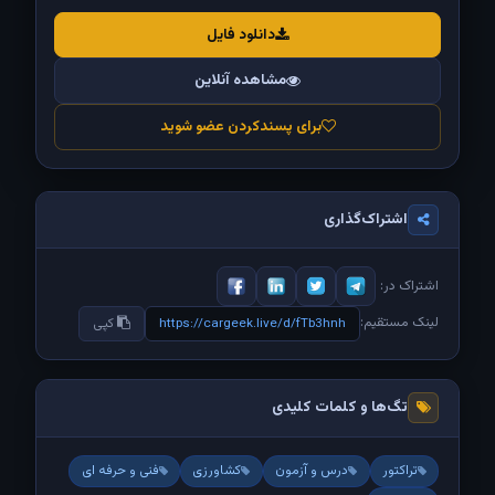
دانلود فایل
مشاهده آنلاین
برای پسندکردن عضو شوید
اشتراک‌گذاری
اشتراک در:
لینک مستقیم:
https://cargeek.live/d/fTb3hnh
کپی
تگ‌ها و کلمات کلیدی
تراکتور
درس و آزمون
کشاورزی
فنی و حرفه ای