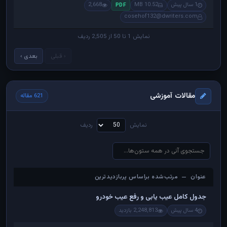
1 سال پیش
10.52 MB
2,668
PDF
cosehof132@dwriters.com
نمایش 1 تا 50 از 2,505 ردیف
‹ قبلی
بعدی ›
مقالات آموزشی
621 مقاله
نمایش
ردیف
عنوان — مرتب‌شده براساس پربازدیدترین
عنوان — مرتب‌شده براساس پربازدیدترین
جدول کامل عیب یابی و رفع عیب خودرو
4 سال پیش
2,248,813 بازدید