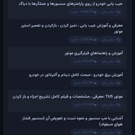
عیب یابی خودرو از روی پارامترهای سنسورها و عملگرها با دیاگ
5 سال پیش
1,668,276 بازدید
معرفی و آموزش عیب یابی ، تمیز کردن ، بازکردن و تعمیر استپر
موتور
7 سال پیش
1,028,442 بازدید
آموزش و راهنماهای فیلرگیری موتور
5 سال پیش
673,433 بازدید
آموزش برق خودرو : مبحث کامل دینام و آلترناتور در خودرو
5 سال پیش
672,391 بازدید
موتور TU5 :معرفی ، مشخصات و فیلم کامل تشریح اجزاء و باز کردن
5 سال پیش
612,910 بازدید
آشنایی با مپ سنسور و نحوه تست و تعویض آن (سنسور فشار
هوای منیفولد)
7 سال پیش
612,313 بازدید