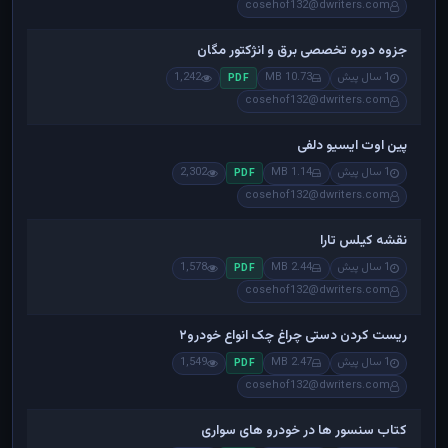
cosehof132@dwriters.com
جزوه دوره تخصصی برق و انژکتور مگان
1 سال پیش
10.73 MB
1,242
PDF
cosehof132@dwriters.com
پین اوت ایسیو دلفی
1 سال پیش
1.14 MB
2,302
PDF
cosehof132@dwriters.com
نقشه کیلس تارا
1 سال پیش
2.44 MB
1,578
PDF
cosehof132@dwriters.com
ریست کردن دستی چراغ چک انواع خودرو۲
1 سال پیش
2.47 MB
1,549
PDF
cosehof132@dwriters.com
کتاب سنسور ها در خودرو های سواری