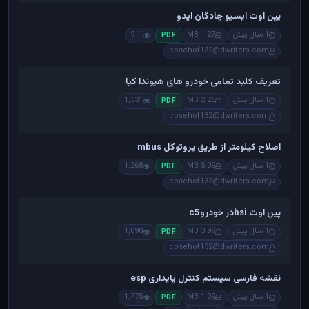
پین اوت ایسیو چادگان ایدو
1 سال پیش
1.27 MB
911
PDF
cosehof132@dwriters.com
تعریف کلید تمامی خودرو های هیوندا کیا
1 سال پیش
2.25 MB
1,331
PDF
cosehof132@dwriters.com
اصلاح کیلومتر از طریق پروتوکل mbus
1 سال پیش
5.09 MB
1,268
PDF
cosehof132@dwriters.com
پین اوت bsiدر خودروc5
1 سال پیش
3.99 MB
1,090
PDF
cosehof132@dwriters.com
نقشه فارسی سیستم کنترل پایداری esp
1 سال پیش
1.09 MB
1,775
PDF