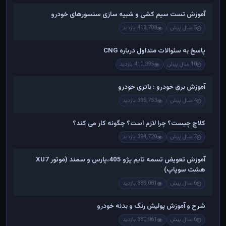
آموزش تست سیم کشی و شبیه سازی سنسورهای خودرو
5 سال پیش
413,708 بازدید
پاسخ به سئوالات متداول درباره CNG
10 سال پیش
410,395 بازدید
آموزش برق خودرو : باتری خودرو
4 سال پیش
395,753 بازدید
کلاچ چیست؟ چرا لازم است؟ چگونه کار می کند؟
7 سال پیش
394,720 بازدید
آموزش تعویض تسمه تایم پژو 405،پارس و سمند (موتور XU7
هشت سوپاپ)
6 سال پیش
389,081 بازدید
شرح و آموزش پولیش رنگ و بدنه خودرو
6 سال پیش
380,961 بازدید