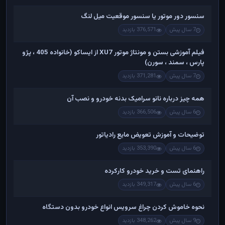
سنسور دور موتور یا سنسور موقعیت میل لنگ
7 سال پیش
376,571 بازدید
فیلم آموزشی بستن و مونتاژ موتور XU7 از ایساکو (خانواده 405 ، پژو
پارس ، سمند ، سورن)
7 سال پیش
371,281 بازدید
همه چیز درباره نانو سرامیک بدنه خودرو و نصب آن
6 سال پیش
366,506 بازدید
توضیحات و آموزش تعویض مایع رادیاتور
6 سال پیش
353,390 بازدید
راهنمای تست و خريد خودرو کارکرده
6 سال پیش
349,317 بازدید
نحوه خاموش کردن چراغ سرویس انواع خودرو بدون دستگاه
9 سال پیش
348,262 بازدید