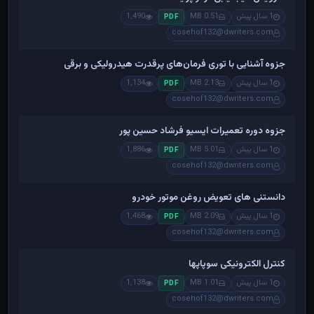
1 سال پیش
0.51 MB
1,490
PDF
cosehof132@dwriters.com
جزوه آشنایی با توری فرمان‌های پرقدرت هیدرولیکی و برقی
1 سال پیش
2.13 MB
1,134
PDF
cosehof132@dwriters.com
جزوه دوره تعمیرات ایسیو فرشاد حسین پور
1 سال پیش
5.01 MB
1,886
PDF
cosehof132@dwriters.com
دانستنی های تعویض روغن موتور خودرو
1 سال پیش
2.09 MB
1,468
PDF
cosehof132@dwriters.com
کنترل الکترونیکی سوپاپها
1 سال پیش
1.01 MB
1,138
PDF
cosehof132@dwriters.com