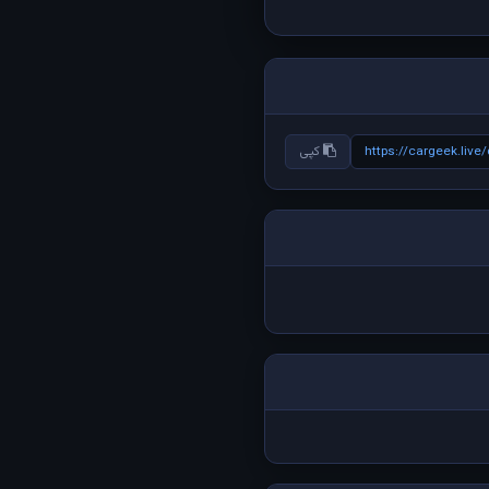
https://cargeek.liv
کپی