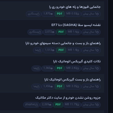
جانمایی فیوزها و رله های خودرو ری را
1 سال پیش
0.53 MB
1,870
رستگاری
PDF
نقشه ایسیو سقا (SAGHA) دنا EF7
1 سال پیش
1.6 MB
2,072
رستگاری
PDF
راهنمای باز و بست و جانمایی دسته سیمهای خودرو تارا
1 سال پیش
1.8 MB
1,513
رضا
PDF
نکات کلیدی گیربکس اتوماتیک تارا
1 سال پیش
2.82 MB
1,360
رضا
PDF
راهنمای باز و بست گیربکس اتوماتیک تارا
1 سال پیش
3.35 MB
1,456
رضا
PDF
جزوه روشن نشدن خودرو از سایت دکتر مکانیک
1 سال پیش
11.79 MB
2,269
yhxyhxc
PDF