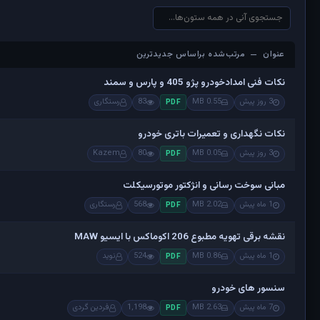
عنوان — مرتب‌شده براساس جدیدترین
عنوان — مرتب‌شده براساس جدیدترین
نکات فنی امدادخودرو پژو 405 و پارس و سمند
3 روز پیش
0.55 MB
83
رستگاری
PDF
نکات نگهداری و تعمیرات باتری خودرو
3 روز پیش
0.05 MB
80
Kazem
PDF
مبانی سوخت رسانی و انژکتور موتورسیکلت
1 ماه پیش
2.02 MB
568
رستگاری
PDF
نقشه برقی تهویه مطبوع 206 اکوماکس با ایسیو MAW
1 ماه پیش
0.86 MB
524
نوید
PDF
سنسور های خودرو
7 ماه پیش
2.63 MB
1,198
فردین گردی
PDF