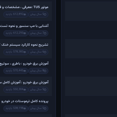
موتور TU5 :معرفی ، مشخصات و فیلم کامل تشریح اجزاء و باز کردن
5 سال پیش
612,892 بازدید
آشنایی با مپ سنسور و نحوه تست 
7 سال پیش
612,293 بازدید
تشریح نحوه کارکرد سیستم خنک کن
6 سال پیش
578,383 بازدید
آموزش برق خودرو : باطری ، سوئیچ ،
8 سال پیش
570,445 بازدید
آموزش برق خودرو : آموزش کامل س
5 سال پیش
550,304 بازدید
پرونده کامل ترموستات در خودرو
5 سال پیش
538,198 بازدید