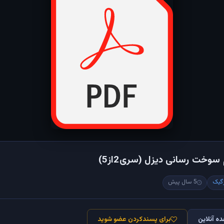
وخت رسانی دیزل (سری2از5)
گیک
5 سال پیش
ه آنلاین
برای پسندکردن عضو شوید