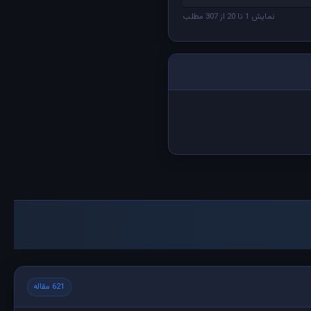
نمایش 1 تا 20 از 307 مطلب
621 مقاله