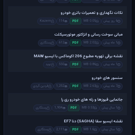
نکات نگهداری و تعمیرات باتری خودرو
6 روز پیش
0.05 MB
114
Kazem
PDF
مبانی سوخت رسانی و انژکتور موتورسیکلت
1 ماه پیش
2.02 MB
612
رستگاری
PDF
نقشه برقی تهویه مطبوع 206 اکوماکس با ایسیو MAW
1 ماه پیش
0.86 MB
550
نوید
PDF
سنسور های خودرو
7 ماه پیش
2.63 MB
1,252
فردین گردی
PDF
جانمایی فیوزها و رله های خودرو ری را
1 سال پیش
0.53 MB
1,904
رستگاری
PDF
نقشه ایسیو سقا (SAGHA) دنا EF7
1 سال پیش
1.6 MB
2,111
رستگاری
PDF