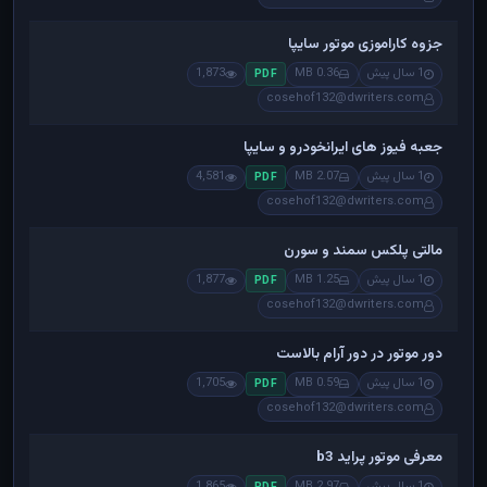
جزوه کاراموزی موتور سایپا
1 سال پیش
0.36 MB
1,873
PDF
cosehof132@dwriters.com
جعبه فیوز های ایرانخودرو و سایپا
1 سال پیش
2.07 MB
4,581
PDF
cosehof132@dwriters.com
مالتی پلکس سمند و سورن
1 سال پیش
1.25 MB
1,877
PDF
cosehof132@dwriters.com
دور موتور در دور آرام بالاست
1 سال پیش
0.59 MB
1,705
PDF
cosehof132@dwriters.com
معرفی موتور پراید b3
1 سال پیش
2.97 MB
1,865