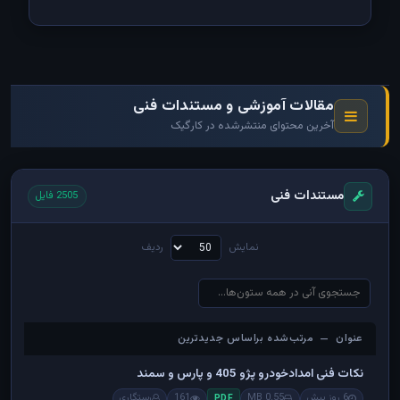
مقالات آموزشی و مستندات فنی
آخرین محتوای منتشرشده در کارگیک
مستندات فنی
2505 فایل
نمایش
ردیف
عنوان — مرتب‌شده براساس جدیدترین
عنوان — مرتب‌شده براساس جدیدترین
نکات فنی امدادخودرو پژو 405 و پارس و سمند
6 روز پیش
0.55 MB
161
رستگاری
PDF