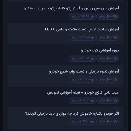
آموزش سرویس روغن و فیلتر پژو 405 ، پژو پارس و سمند و ...
4 سال پیش
495,561 بازدید
آموزش ساخت لامپ تست مثبت و منفی با LED
7 سال پیش
487,096 بازدید
دوره آموزشی کولر خودرو
6 سال پیش
481,981 بازدید
آموزش نحوه بازبینی و تست وایر شمع خودرو
6 سال پیش
467,296 بازدید
عیب یابی کلاچ خودرو + فیلم آموزشی تعویض
6 سال پیش
455,955 بازدید
اگر خودرو یکباره خاموش کرد چه مواردی باید بازبینی گردند؟
7 سال پیش
439,455 بازدید