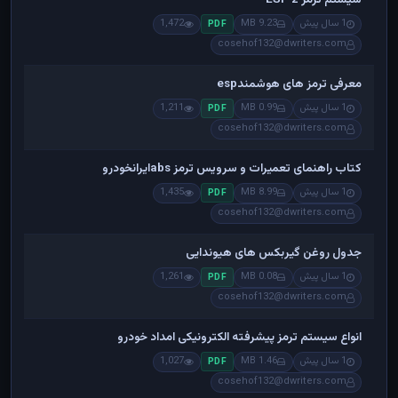
1 سال پیش
9.23 MB
1,472
PDF
cosehof132@dwriters.com
معرفی ترمز های هوشمندesp
1 سال پیش
0.99 MB
1,211
PDF
cosehof132@dwriters.com
کتاب راهنمای تعمیرات و سرویس ترمز absایرانخودرو
1 سال پیش
8.99 MB
1,435
PDF
cosehof132@dwriters.com
جدول روغن گیربکس های هیوندایی
1 سال پیش
0.08 MB
1,261
PDF
cosehof132@dwriters.com
انواع سیستم ترمز پیشرفته الکترونیکی امداد خودرو
1 سال پیش
1.46 MB
1,027
PDF
cosehof132@dwriters.com