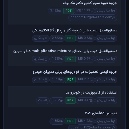
جزوه دوره سیم کشی دکتر مکانیک
1 سال پیش
11.79 MB
3,422
PDF
cosehof132@dwriters.com
دستورالعمل عیب یابی دریچه گاز و پدال گاز الکترونیکی
1 سال پیش
0.53 MB
2,822
رستگاری
PDF
دستورالعمل عیب یابی خطای multiplicative mixture دنا و سورن
1 سال پیش
0.49 MB
1,335
رستگاری
PDF
جزوه ایمنی تعمیرات در خودروهای برقی مدیران خودرو
1 سال پیش
2.81 MB
1,318
رستگاری
PDF
استفاده از کامپوزیت در خودرو ها
1 سال پیش
0.47 MB
1,212
حارث
PDF
تعویض ledهای ۲۰۶
1 سال پیش
4.22 MB
1,352
PDF
cosehof132@dwriters.com