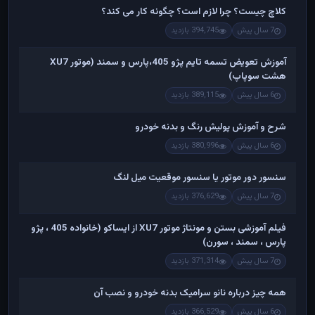
کلاچ چیست؟ چرا لازم است؟ چگونه کار می کند؟
7 سال پیش
394,745 بازدید
آموزش تعویض تسمه تایم پژو 405،پارس و سمند (موتور XU7
هشت سوپاپ)
6 سال پیش
389,115 بازدید
شرح و آموزش پولیش رنگ و بدنه خودرو
6 سال پیش
380,996 بازدید
سنسور دور موتور یا سنسور موقعیت میل لنگ
7 سال پیش
376,629 بازدید
فیلم آموزشی بستن و مونتاژ موتور XU7 از ایساکو (خانواده 405 ، پژو
پارس ، سمند ، سورن)
7 سال پیش
371,314 بازدید
همه چیز درباره نانو سرامیک بدنه خودرو و نصب آن
6 سال پیش
366,529 بازدید