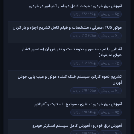
آموزش برق خودرو : مبحث کامل دینام و آلترناتور در خودرو
5 سال پیش
672,439 بازدید
موتور TU5 :معرفی ، مشخصات و فیلم کامل تشریح اجزاء و باز کردن
5 سال پیش
612,952 بازدید
آشنایی با مپ سنسور و نحوه تست و تعویض آن (سنسور فشار
هوای منیفولد)
7 سال پیش
612,380 بازدید
تشریح نحوه کارکرد سیستم خنک کننده موتور و عیب یابی جوش
آوردن
6 سال پیش
578,466 بازدید
آموزش برق خودرو : باطری ، سوئیچ ، استارت و آلترناتور
8 سال پیش
570,510 بازدید
آموزش برق خودرو : آموزش کامل سیستم استارتر خودرو
5 سال پیش
550,359 بازدید