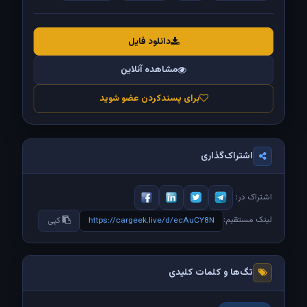
دانلود فایل
مشاهده آنلاین
برای پسندکردن عضو شوید
اشتراک‌گذاری
اشتراک در:
لینک مستقیم:
https://cargeek.live/d/ecAuCY8N
کپی
تگ‌ها و کلمات کلیدی