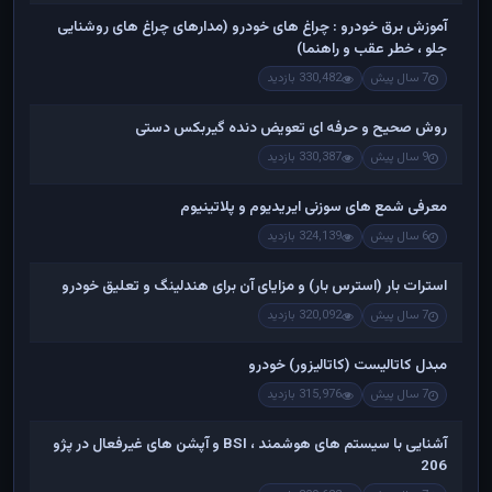
آموزش برق خودرو : چراغ های خودرو (مدارهای چراغ های روشنایی
جلو ، خطر عقب و راهنما)
7 سال پیش
330,482 بازدید
روش صحیح و حرفه ای تعویض دنده گیربکس دستی
9 سال پیش
330,387 بازدید
معرفی شمع های سوزنی ایریدیوم و پلاتینیوم
6 سال پیش
324,139 بازدید
استرات بار (استرس بار) و مزایای آن برای هندلینگ و تعلیق خودرو
7 سال پیش
320,092 بازدید
مبدل کاتالیست (کاتالیزور) خودرو
7 سال پیش
315,976 بازدید
آشنایی با سیستم های هوشمند ، BSI و آپشن های غیرفعال در پژو
206