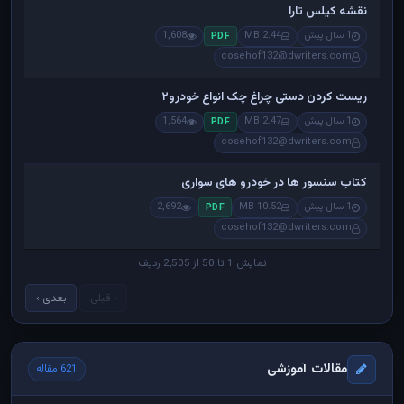
نقشه کیلس تارا
1 سال پیش
2.44 MB
1,608
PDF
cosehof132@dwriters.com
ریست کردن دستی چراغ چک انواع خودرو۲
1 سال پیش
2.47 MB
1,564
PDF
cosehof132@dwriters.com
کتاب سنسور ها در خودرو های سواری
1 سال پیش
10.52 MB
2,692
PDF
cosehof132@dwriters.com
نمایش 1 تا 50 از 2,505 ردیف
‹ قبلی
بعدی ›
مقالات آموزشی
621 مقاله