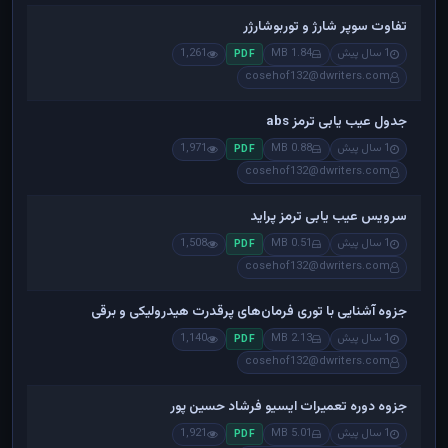
تفاوت سوپر شارژ و توربوشارژر
1 سال پیش
1.84 MB
1,261
PDF
cosehof132@dwriters.com
جدول عیب یابی ترمز abs
1 سال پیش
0.88 MB
1,971
PDF
cosehof132@dwriters.com
سرویس عیب یابی ترمز پراید
1 سال پیش
0.51 MB
1,508
PDF
cosehof132@dwriters.com
جزوه آشنایی با توری فرمان‌های پرقدرت هیدرولیکی و برقی
1 سال پیش
2.13 MB
1,140
PDF
cosehof132@dwriters.com
جزوه دوره تعمیرات ایسیو فرشاد حسین پور
1 سال پیش
5.01 MB
1,921
PDF