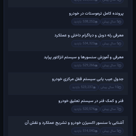
پرونده کامل ترموستات در خودرو
5 سال پیش
538,252 بازدید
معرفی رله دوبل و دیاگرام داخلی و عملکرد
5 سال پیش
534,323 بازدید
معرفی و آموزش سنسورها و سیستم انژکتور پراید
7 سال پیش
529,266 بازدید
جدول عیب یابی سیستم قفل مرکزی خودرو
10 سال پیش
523,237 بازدید
فنر و کمک فنر در سیستم تعلیق خودرو
7 سال پیش
520,574 بازدید
آشنایی با سنسور اکسیژن خودرو و تشریح عملکرد و نقش آن
5 سال پیش
514,040 بازدید