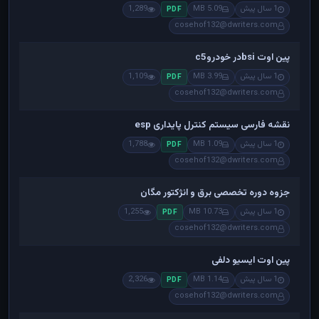
1 سال پیش
5.09 MB
1,289
PDF
cosehof132@dwriters.com
پین اوت bsiدر خودروc5
1 سال پیش
3.99 MB
1,109
PDF
cosehof132@dwriters.com
نقشه فارسی سیستم کنترل پایداری esp
1 سال پیش
1.09 MB
1,788
PDF
cosehof132@dwriters.com
جزوه دوره تخصصی برق و انژکتور مگان
1 سال پیش
10.73 MB
1,255
PDF
cosehof132@dwriters.com
پین اوت ایسیو دلفی
1 سال پیش
1.14 MB
2,326
PDF
cosehof132@dwriters.com