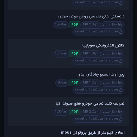
cosehof132@dwriters.com
دانستنی های تعویض روغن موتور خودرو
1 سال پیش
2.09 MB
1,491
PDF
cosehof132@dwriters.com
کنترل الکترونیکی سوپاپها
1 سال پیش
1.01 MB
1,157
PDF
cosehof132@dwriters.com
پین اوت ایسیو چادگان ایدو
1 سال پیش
1.27 MB
932
PDF
cosehof132@dwriters.com
تعریف کلید تمامی خودرو های هیوندا کیا
1 سال پیش
2.25 MB
1,354
PDF
cosehof132@dwriters.com
اصلاح کیلومتر از طریق پروتوکل mbus