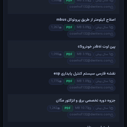
1 سال پیش
2.25 MB
1,330
PDF
cosehof132@dwriters.com
اصلاح کیلومتر از طریق پروتوکل mbus
1 سال پیش
5.09 MB
1,267
PDF
cosehof132@dwriters.com
پین اوت bsiدر خودروc5
1 سال پیش
3.99 MB
1,090
PDF
cosehof132@dwriters.com
نقشه فارسی سیستم کنترل پایداری esp
1 سال پیش
1.09 MB
1,775
PDF
cosehof132@dwriters.com
جزوه دوره تخصصی برق و انژکتور مگان
1 سال پیش
10.73 MB
1,242
PDF
cosehof132@dwriters.com