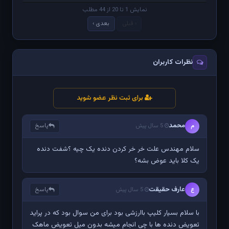
نمایش 1 تا 20 از 44 مطلب
‹ قبلی
بعدی ›
نظرات کاربران
برای ثبت نظر عضو شوید
محمد
پاسخ
م
5 سال پیش
سلام مهندس علت خر خر کردن دنده یک چیه ؟شفت دنده
یک کلا باید عوض بشه؟
عارف حقیقت
پاسخ
ع
5 سال پیش
با سلام بسیار کلیپ باارزشی بود برای من سوال بود که در پراید
تعویض دنده ها با چی انجام میشه بدون میل تعویض ماهک