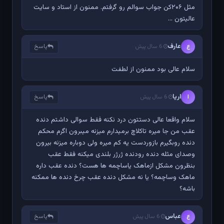
مثل ۲۰۶کن جواب سوالم رو گرفتم. ممنون از استاد و سایت
عالیتون ...
عارف
پاسخ
ع
6 سال پیش
سلام عالی بود ممنون از لطفت
اریا
پاسخ
ا
6 سال پیش
سلام واقعا عالی دستتون درد نکنه فقط سوالی داشتم دنده
عقب من جا میره تاکلاچ برمیدارم میزنه میبرون اگرم محکم
دنده روبگیرم بازوردست یه کم میره ولی دوباره میزنه بیرون
وصدای مثله دنده رودنده ژرژر بلندی میکنه فقط عقب
بنظرون مشکل ازماهک یاساچمه ها هست؟ دنده عقب داره
ماهک وساچمه؟ یا نه مشکل دنده عقب چرخ دنده ها ممکنه
باشه؟
عباس
پاسخ
ع
6 سال پیش