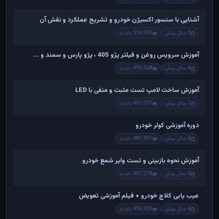
آشنایی با سنسور اکسیژن خودرو و تشریح عملکرد و نقش آن
5 سال پیش
514,005 بازدید
آموزش سرویس روغن و فیلتر پژو 405 ، پژو پارس و سمند و ...
4 سال پیش
495,528 بازدید
آموزش ساخت لامپ تست مثبت و منفی با LED
7 سال پیش
487,057 بازدید
دوره آموزشی کولر خودرو
6 سال پیش
481,957 بازدید
آموزش نحوه بازبینی و تست وایر شمع خودرو
6 سال پیش
467,278 بازدید
عیب یابی کلاچ خودرو + فیلم آموزشی تعویض
6 سال پیش
455,929 بازدید