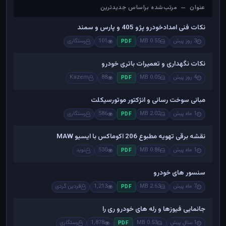
عنوان — مرتب‌شده براساس جدیدترین
عنوان — مرتب‌شده براساس جدیدترین
نکات فنی امدادخودرو پژو 405 و پارس و سمند
3 روز پیش
0.55 MB
101
رستگاری
PDF
نکات نگهداری و تعمیرات باتری خودرو
4 روز پیش
0.05 MB
88
Kazem
PDF
مبانی سوخت رسانی و انژکتور موتورسیکلت
1 ماه پیش
2.02 MB
586
رستگاری
PDF
نقشه برقی تهویه مطبوع 206 اکوماکس با ایسیو MAW
1 ماه پیش
0.86 MB
530
نوید
PDF
سنسور های خودرو
7 ماه پیش
2.63 MB
1,213
فردین گردی
PDF
جانمایی فیوزها و رله های خودرو ری را
1 سال پیش
0.53 MB
1,878
رستگاری
PDF