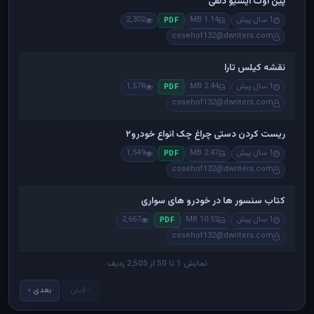
پین اوت ایسیو دلفی
1 سال پیش
1.14 MB
2,302
PDF
cosehof132@dwriters.com
نقشه کیلس تارا
1 سال پیش
2.44 MB
1,578
PDF
cosehof132@dwriters.com
ریست کردن دستی چراغ چک انواع خودرو۲
1 سال پیش
2.47 MB
1,549
PDF
cosehof132@dwriters.com
کتاب سنسور ها در خودرو های سواری
1 سال پیش
10.52 MB
2,667
PDF
cosehof132@dwriters.com
نمایش 1 تا 50 از 2,505 ردیف
‹ قبلی
بعدی ›