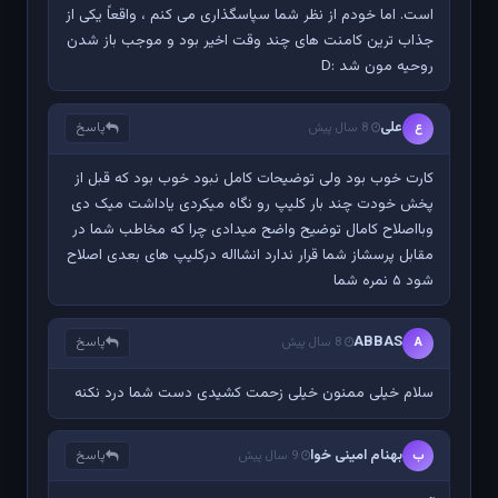
است. اما خودم از نظر شما سپاسگذاری می کنم ، واقعاً یکی از
جذاب ترین کامنت های چند وقت اخیر بود و موجب باز شدن
روحیه مون شد :D
علی
پاسخ
ع
8 سال پیش
کارت خوب بود ولی توضیحات کامل نبود خوب بود که قبل از
پخش خودت چند بار کلیپ رو نگاه میکردی یاداشت میک دی
وبااصلاح کامال توضیح واضح میدادی چرا که مخاطب شما در
مقابل پرسشاز شما قرار ندارد انشااله درکلیپ های بعدی اصلاح
شود ۵ نمره شما
ABBAS
پاسخ
A
8 سال پیش
سلام خیلی ممنون خیلی زحمت کشیدی دست شما درد نکنه
بهنام امینی خوا
پاسخ
ب
9 سال پیش