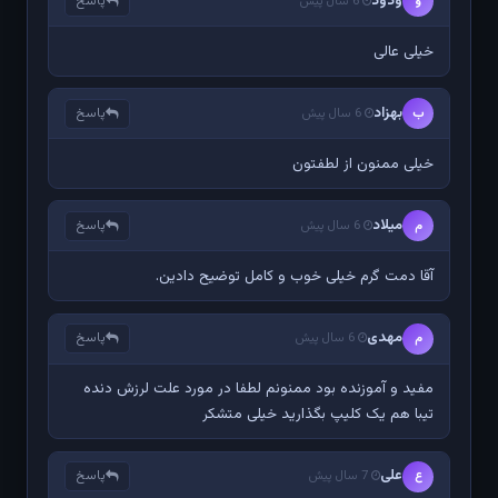
ودود
پاسخ
و
6 سال پیش
خیلی عالی
بهزاد
پاسخ
ب
6 سال پیش
خیلی ممنون از لطفتون
میلاد
پاسخ
م
6 سال پیش
آقا دمت گرم خیلی خوب و کامل توضیح دادین.
مهدی
پاسخ
م
6 سال پیش
مفید و آموزنده بود ممنونم لطفا در مورد علت لرزش دنده
تیبا هم یک کلیپ بگذارید خیلی متشکر
علی
پاسخ
ع
7 سال پیش