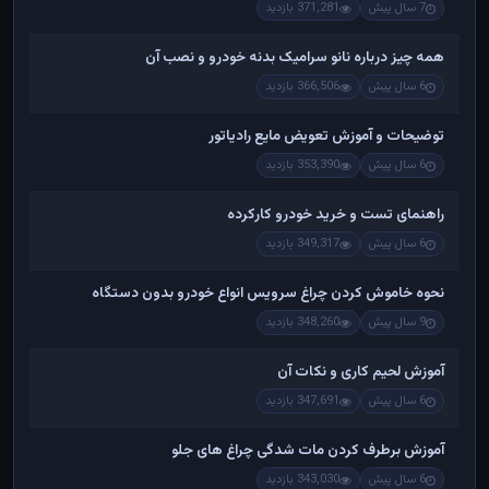
7 سال پیش
371,281 بازدید
همه چیز درباره نانو سرامیک بدنه خودرو و نصب آن
6 سال پیش
366,506 بازدید
توضیحات و آموزش تعویض مایع رادیاتور
6 سال پیش
353,390 بازدید
راهنمای تست و خريد خودرو کارکرده
6 سال پیش
349,317 بازدید
نحوه خاموش کردن چراغ سرویس انواع خودرو بدون دستگاه
9 سال پیش
348,260 بازدید
آموزش لحیم کاری و نکات آن
6 سال پیش
347,691 بازدید
آموزش برطرف کردن مات شدگی چراغ های جلو
6 سال پیش
343,030 بازدید