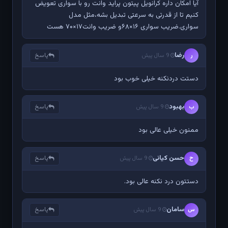
آیا امکان داره کرانویل پیتون پراید وانت رو با سواری تعویض
کنیم تا از قدرتی به سرعتی تبدیل بشه،مثل مدل
سواری.ضریب سواری ۱۶×۶۸و ضریب وانت۱۷×۷۰ هست
رضا
پاسخ
ر
9 سال پیش
دستت دردنکنه خیلی خوب بود
بهبود
پاسخ
ب
9 سال پیش
ممنون خیلی عالی بود
حسن کیانی
پاسخ
ح
9 سال پیش
دستتون درد نکنه عالی بود.
سامان
پاسخ
س
9 سال پیش