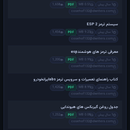
1 سال پیش
0.51 MB
1,658
PDF
cosehof132@dwriters.com
سیستم ترمز ESP 2
1 سال پیش
9.23 MB
1,454
PDF
cosehof132@dwriters.com
معرفی ترمز های هوشمندesp
1 سال پیش
0.99 MB
1,200
PDF
cosehof132@dwriters.com
کتاب راهنمای تعمیرات و سرویس ترمز absایرانخودرو
1 سال پیش
8.99 MB
1,420
PDF
cosehof132@dwriters.com
جدول روغن گیربکس های هیوندایی
1 سال پیش
0.08 MB
1,252
PDF
cosehof132@dwriters.com