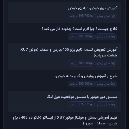
آموزش برق خودرو : باتری خودرو
4 سال پیش
395,753 بازدید
کلاچ چیست؟ چرا لازم است؟ چگونه کار می کند؟
7 سال پیش
394,720 بازدید
آموزش تعویض تسمه تایم پژو 405،پارس و سمند (موتور XU7
هشت سوپاپ)
6 سال پیش
389,080 بازدید
شرح و آموزش پولیش رنگ و بدنه خودرو
6 سال پیش
380,960 بازدید
سنسور دور موتور یا سنسور موقعیت میل لنگ
7 سال پیش
376,571 بازدید
فیلم آموزشی بستن و مونتاژ موتور XU7 از ایساکو (خانواده 405 ، پژو
پارس ، سمند ، سورن)