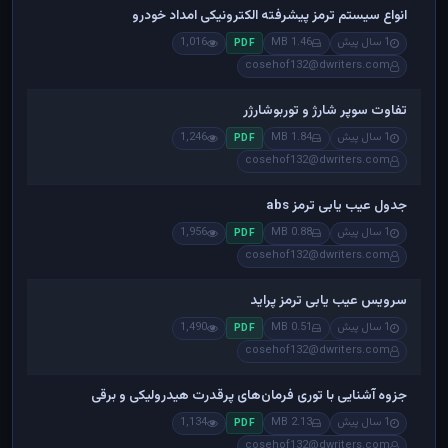
انواع سیستم ترمز پیشرفته الکترونیکی امداد خودرو
1 سال پیش
1.46 MB
1,016
PDF
cosehof132@dwriters.com
تفاوت سوپر شارژ و توربوشارژر
1 سال پیش
1.84 MB
1,246
PDF
cosehof132@dwriters.com
جدول عیب یابی ترمز abs
1 سال پیش
0.88 MB
1,956
PDF
cosehof132@dwriters.com
سرویس عیب یابی ترمز پراید
1 سال پیش
0.51 MB
1,490
PDF
cosehof132@dwriters.com
جزوه آشنایی با توری فرمان‌های پرقدرت هیدرولیکی و برقی
1 سال پیش
2.13 MB
1,134
PDF
cosehof132@dwriters.com