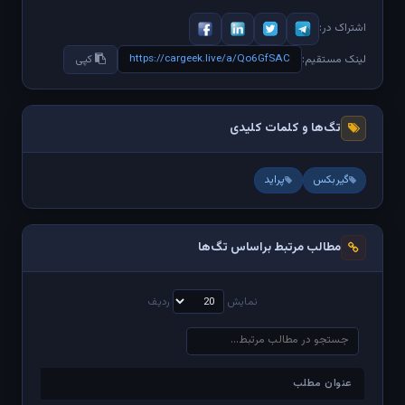
اشتراک در:
https://cargeek.live/a/Qo6GfSAC
لینک مستقیم:
کپی
تگ‌ها و کلمات کلیدی
گیربکس
پراید
مطالب مرتبط براساس تگ‌ها
نمایش
ردیف
عنوان مطلب