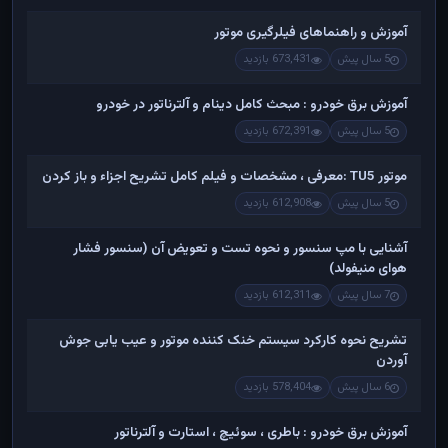
آموزش و راهنماهای فیلرگیری موتور
5 سال پیش
673,431 بازدید
آموزش برق خودرو : مبحث کامل دینام و آلترناتور در خودرو
5 سال پیش
672,391 بازدید
موتور TU5 :معرفی ، مشخصات و فیلم کامل تشریح اجزاء و باز کردن
5 سال پیش
612,908 بازدید
آشنایی با مپ سنسور و نحوه تست و تعویض آن (سنسور فشار
هوای منیفولد)
7 سال پیش
612,311 بازدید
تشریح نحوه کارکرد سیستم خنک کننده موتور و عیب یابی جوش
آوردن
6 سال پیش
578,404 بازدید
آموزش برق خودرو : باطری ، سوئیچ ، استارت و آلترناتور