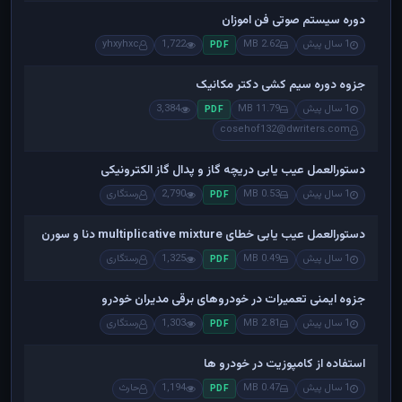
دوره سیستم صوتی فن اموزان
1 سال پیش
2.62 MB
1,722
yhxyhxc
PDF
جزوه دوره سیم کشی دکتر مکانیک
1 سال پیش
11.79 MB
3,384
PDF
cosehof132@dwriters.com
دستورالعمل عیب یابی دریچه گاز و پدال گاز الکترونیکی
1 سال پیش
0.53 MB
2,790
رستگاری
PDF
دستورالعمل عیب یابی خطای multiplicative mixture دنا و سورن
1 سال پیش
0.49 MB
1,325
رستگاری
PDF
جزوه ایمنی تعمیرات در خودروهای برقی مدیران خودرو
1 سال پیش
2.81 MB
1,303
رستگاری
PDF
استفاده از کامپوزیت در خودرو ها
1 سال پیش
0.47 MB
1,194
حارث
PDF