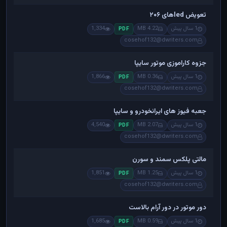
تعویض ledهای ۲۰۶
1 سال پیش
4.22 MB
1,334
PDF
cosehof132@dwriters.com
جزوه کاراموزی موتور سایپا
1 سال پیش
0.36 MB
1,866
PDF
cosehof132@dwriters.com
جعبه فیوز های ایرانخودرو و سایپا
1 سال پیش
2.07 MB
4,540
PDF
cosehof132@dwriters.com
مالتی پلکس سمند و سورن
1 سال پیش
1.25 MB
1,851
PDF
cosehof132@dwriters.com
دور موتور در دور آرام بالاست
1 سال پیش
0.59 MB
1,685
PDF