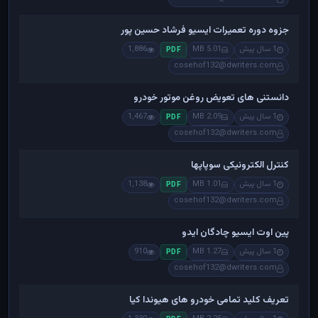
جزوه دوره تعمیرات ایسیو فرشاد حسین پور
1 سال پیش
5.01 MB
1,886
PDF
cosehof132@dwriters.com
دانستنی های تعویض روغن موتور خودرو
1 سال پیش
2.09 MB
1,467
PDF
cosehof132@dwriters.com
کنترل الکترونیکی سوپاپها
1 سال پیش
1.01 MB
1,138
PDF
cosehof132@dwriters.com
پین اوت ایسیو چادگان ایدو
1 سال پیش
1.27 MB
910
PDF
cosehof132@dwriters.com
تعریف کلید تمامی خودرو های هیوندا کیا