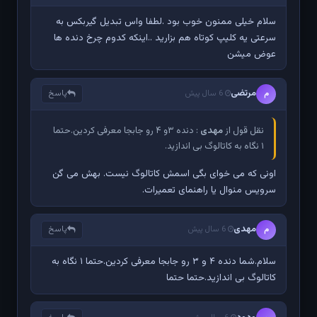
سلام خیلی ممنون خوب بود .لطفا واس تبدیل گیربکس به
سرعتی یه کلیپ کوتاه هم بزارید ..اینکه کدوم چرخ دنده ها
عوض میشن
مرتضی
پاسخ
م
6 سال پیش
نقل قول از
مهدی
: دنده ۳و ۴ رو جابجا معرفی کردین.حتما
۱ نگاه به کاتالوگ بی اندازید.
اونی که می خوای بگی اسمش کاتالوگ نیست. بهش می گن
سرویس منوال یا راهنمای تعمیرات.
مهدی
پاسخ
م
6 سال پیش
سلام.شما دنده ۴ و ۳ رو جابجا معرفی کردین.حتما ۱ نگاه به
کاتالوگ بی اندازید.حتما حتما