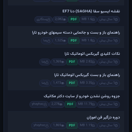
نقشه ایسیو سقا (SAGHA) دنا EF7
1 سال پیش
1.6 MB
2,082
رستگاری
PDF
راهنمای باز و بست و جانمایی دسته سیمهای خودرو تارا
1 سال پیش
1.8 MB
1,525
رضا
PDF
نکات کلیدی گیربکس اتوماتیک تارا
1 سال پیش
2.82 MB
1,369
رضا
PDF
راهنمای باز و بست گیربکس اتوماتیک تارا
1 سال پیش
3.35 MB
1,473
رضا
PDF
جزوه روشن نشدن خودرو از سایت دکتر مکانیک
1 سال پیش
11.79 MB
2,278
yhxyhxc
PDF
دوره دزگیر فن اموزان
1 سال پیش
1.19 MB
1,869
yhxyhxc
PDF