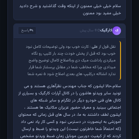
سلام خیلی خیلی ممنون از اینکه وقت گذاشتید و شرح دادید
خیلی مفید بود ممنون
کارگیک
پاسخ
ک
8 سال پیش
نقل قول از
علی
: کارت خوب بود ولی توضیحات کامل نبود
خوب بود که قبل از پخش خودت چند بار کلیپ رو نگاه
میکردی یاداشت میک دی وبااصلاح کامال توضیح واضح
میدادی چرا که مخاطب شما در مقابل پرسشاز شما قرار
ندارد انشااله درکلیپ های بعدی اصلاح شود ۵ نمره شما
سلام،حالا ایشون که جناب مهندس نظرآهاری هستند و می
تونید سایر ویدئو هاشون را در کانال آپارات کارگیک و بسیاری از
کانال های فنی خودرو دیگر در تلگرام و سایر شبکه های
اجتماعی ببینید و معرف حضور عزیزان مکانیک ها هستند ،
ایشون لطف داشتند به ما، در سال های قبل زمانی که محتوای
آموزشی به اینصورت در دسترس نبود و کسی کار یاد نمی داد
(که احتمالاً شما خاطرتون نیست) این ویدئو را ضبط و ارسال
کردند که از کیفیت دوربین موبایل زمان ضبط ویدئو مشخص