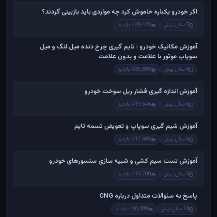
اگر خودرو یکباره خاموش کرد چه مواردی باید بازبینی گردند؟
7 سال پیش
439,421 بازدید
آموزش مکانیک خودرو : تایم گیری چرخ دنده میل لنگ و میل
سوپاپ موتور با علامت و بدون علامت
8 سال پیش
435,839 بازدید
آموزش اندازه گیری فشار ریل سوخت خودرو
6 سال پیش
419,546 بازدید
آموزش شیم گیری سوپاپ و تعویض تسمه تایم
6 سال پیش
417,583 بازدید
آموزش تست سیم کشی و شبیه سازی سنسورهای خودرو
5 سال پیش
413,708 بازدید
پاسخ به سئوالات متداول درباره CNG
10 سال پیش
410,389 بازدید