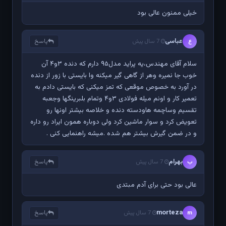
خیلی ممنون عالی بود
عباسی
پاسخ
ع
7 سال پیش
سلام آقای مهندس،یه پراید مدل۹۵ دارم که دنده ۳و۴ آن
خوب جا نمیره وهر از گاهی گیر میکنه وا بایستی با زور از دنده
در آورد به خصوص موقعی که تمز میکنی که بایستی دادم به
تعمیر کار و اونم میله فولادی ۳و۴ وتمام بلبرینگها وجعبه
تقسیم وساچمه هاودسته دنده و خلاصه بیشتر اونها رو
تعویض کرد و سوار ماشین کرد ولی دوباره همون ایراد رو داره
و در ضمن گیرش بیشتر هم شده .میشه راهنمایی کنی .
بهرام
پاسخ
ب
7 سال پیش
عالی بود حتی برای آدم مبتدی
morteza
پاسخ
m
7 سال پیش