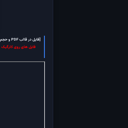
[فایل در قالب PDF و حجم آن 3.09 مگابایت است.بسته به سرعت اینترنت شما ممکن است چند دقیقه تا بارگزاری کامل آن زمان نیاز باشد.]
فایل های روی کارگیک قب