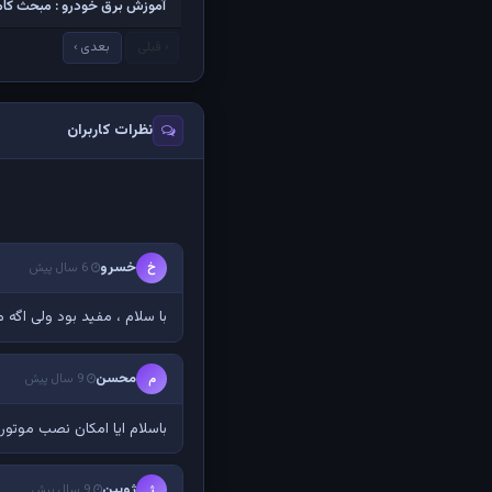
آموزش برق خودرو : مبحث کام
‹ قبلی
بعدی ›
نظرات کاربران
خسرو
خ
6 سال پیش
با سلام ، مفید بود ولی اگه
محسن
م
9 سال پیش
با‌سلام ایا امکان نصب موتور مزدا ۳قدیم بر روی اتق پراید 
ژوبین
ژ
9 سال پیش