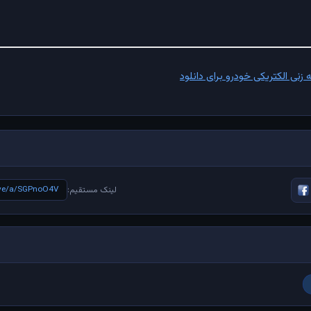
ی الکتریکی خودرو برای دانلود
live/a/SGPnoO4V
لینک مستقیم: